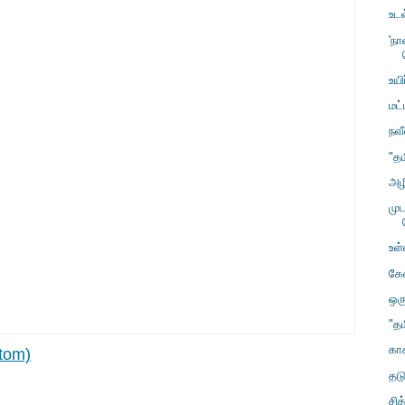
உட
'ந
உயி
மட்
நவீ
"த
அழி
மு
உள
கே
ஒரு
"த
கா
tom)
தட
சித