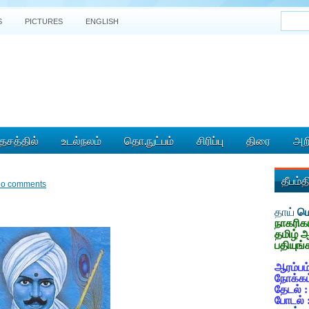
S
PICTURES
ENGLISH
ேசத்தில்
உடல்நலம்
தொ.நுட்பம்
சிரிப்பு
திரை
அறி
தீபம்
o comments
தாய்
மொ
நாகரிக
தமிழ் 
பதியுங்
ஆரம்பம்
நோக்கம
தேடல் 
போடல் 