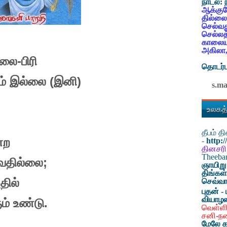
நாடல்:
ஆக்குவ
தில்லை
செல்வத
செல்லத
காலையட
அகிலா,
லை-பிரி
தொடர்ப
ம் இல்லை (இனி)
s.m
உலகத்
தீபம் 
்ற
-
http:
தினசரி
Theeb
ுவதில்லை
;
ஞாயிறு
திங்கள
தில்
செவ்வா
புதன் - 
வியாழ
ம் உண்டு.
வெள்ளி
சனி-ந
மேலே க