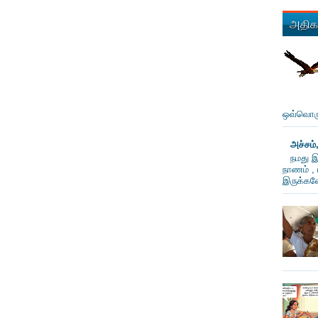
அதிகம
ஒவ்வொரு
அச்சம்
நமது இ
நாணம் , 
இருக்கவே