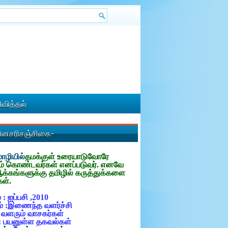
வித்தல்
தினசரிசஞ்சிகை-
ழியில்
தமக்குள்
உரையாடுவோரே
ம் கொண்டவர்கள் எனப்படுவர். எனவே
ஆக்கங்களுக்கு தமிழில் கருத்துக்களை
கள்.
 : ஐப்பசி ,2010
் :இணைந்த வளர்ச்சி
: வளரும் வாசகர்கள்
: பயனுள்ள தகவல்கள்