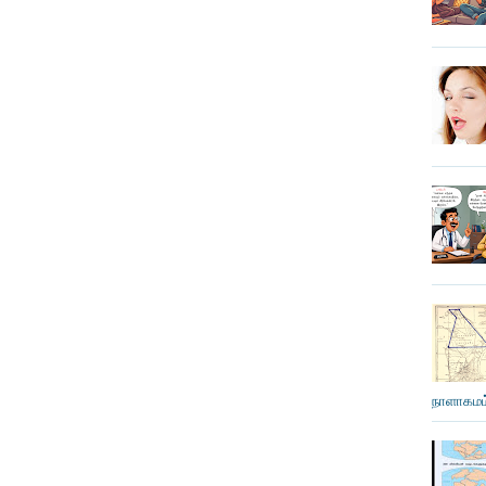
நாளாகமம்