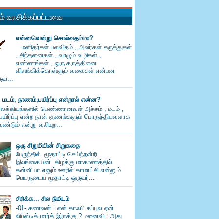
் வாசிக்கப்பட்டவை
என்னவென்று சொல்வதம்மா?
மனிதர்கள் பலவிதம் , அவர்கள் கருத்துகள்
, சிந்தனைகள் , வாழும் வழிகள் ,
எண்ணங்கள் , ஒரு கருத்தினை
விளங்கிக்கொள்ளும் வகைகள் என்பன
வ...
, மடம், நாணம்,பயிர்ப்பு என்றால் என்ன?
லக்கியங்களில் பெண்ணானவள் அச்சம் , மடம் ,
பயிர்ப்பு என்ற நான் குணங்களும் பொருந்தியவளாக
ண்டும் என்று வலியுற...
ஒரு சிறுமியின் சிறுகதை
பேருந்தில் மூதாட்டி செய்ந்நன்றி
இலங்கையின் கிழக்கு மாகாணத்தில்
கன்னியா எனும் ஊரில் காமாட்சி என்னும்
பெயருடைய மூதாட்டி ஒருவர்...
சிரிக்க... சில நிமிடம்
-01- கணவன் : என் காஃபி கப்புல ஏன்
லிப்ஸ்டிக் மார்க் இருக்கு ? மனைவி : அது