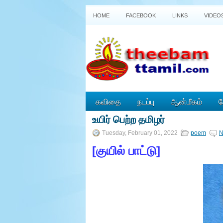
HOME
FACEBOOK
LINKS
VIDEO
கவிதை
நடப்பு
ஆன்மீகம்
த
உயிர் பெற்ற தமிழர்
P
o
Tuesday, February 01, 2022
poem
N
w
e
[
குயில் பாட்டு
]
r
e
d
b
y
B
l
o
g
g