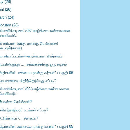
ay
(28)
ril
(26)
arch
(24)
ebruary
(28)
ான்மணிக்கடிகை' /03/ வாழ்க்கை உண்மைகளை
வெளிப்படு...
ன் சரியான busy, எனக்கு நேரமில்லை!
-கடவுள்(கதை)
ிய திரைப்படங்கள்-சுருக்கமான விமர்சனம்
ாவிலிருந்து .....தங்கைச்சிக்கு ஒரு கடிதம்
மிழர்களின் பண்டைய நான்கு கற்கள்" / பகுதி 06
ையணையை தேர்ந்தெடுப்பது எப்படி?
ான்மணிக்கடிகை' /02/வாழ்க்கை உண்மைகளை
வெளிப்படு...
ன் என்ன செய்வேன்?
ளிவந்த திரைப் படங்கள் எப்படி?
ெரிக்காவா?... சீனாவா?
மிழர்களின் பண்டைய நான்கு கற்கள்" / பகுதி 05