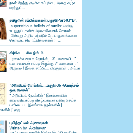
நான் நேத்து குடிச்ச கப்புங்க , அதை கழுவ
மறந்துட்...
தமிழரின் நம்பிக்கைகள்,பகுதி/Part-03"B",
superstitious beliefs of tamils: மனித
உடலுறுப்புகளின் அசைவினைக் கொண்ட
அல்லது அதில் ஏற்படும் நோய் குணங்களை
கொண்ட சில நம்பிக்கைகள் : ...
சிரிக்க ... சில நிமிடம்
நகைச்சுவை = ஜோக்ஸ் -01- மனைவி : "
என் சமையல் எப்படி இருக்கு ?" கணவன் : "
அருமை ! இதை சாப்பிட்ட பிறகுதான் , அம்மா
...
"அறிவியல் நோக்கில்....பகுதி-36 -பெளத்தம்
ஒரு அலசல்''
" அறிவியல் நோக்கில் ' இலங்கையின்
காலவரிசைப்படி நிகழ்வுகளை பதிவு செய்த
பண்டைய இலங்கை நூல்களில் [
களில் ]' ஒரு...
புவித்தட்டின் அசைவுகள்
Written by Akshayan
தகட்டசைவு உலகில் இன்று இடம்பெறுகின்ற