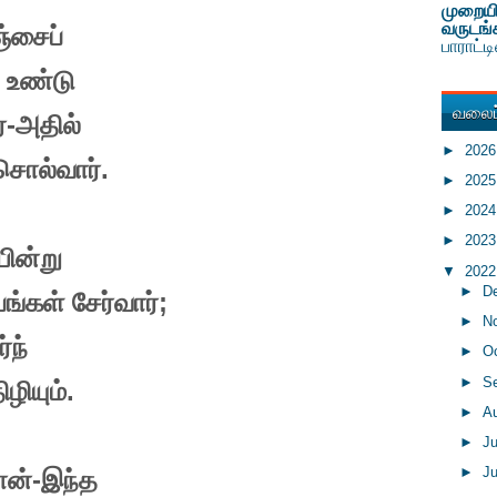
முறையி
வருடங்
ஞ்சைப்
பாராட்
் உண்டு
வலைப்
்-அதில்
►
202
சொல்வார்.
►
202
►
202
►
202
ின்று
▼
202
►
D
்கள் சேர்வார்
;
►
N
்ந்
►
O
►
S
ழியும்.
►
A
►
J
►
J
பான்-இந்த