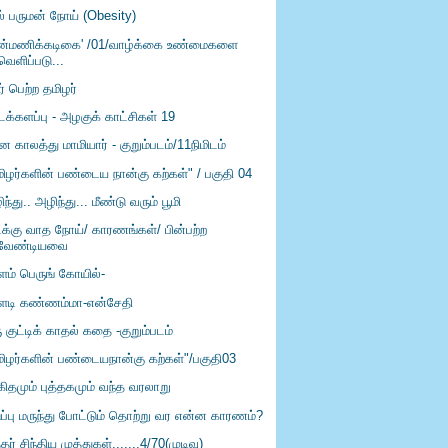
ல் பருமன் நோய் (Obesity)
ான்மணிக்கடிகை' /01/வாழ்க்கை உண்மைகளை
வெளிப்படு...
ர் பெற்ற தமிழர்
டக்களப்பு - அழகுக் காட்சிகள் 19
ன காலத்து மாமியார் - குறும்படம்/11நிமிடம்
மிழர்களின் பண்டைய நான்கு கற்கள்" / பகுதி 04
ந்து.. அழிந்து... மீண்டு வரும் பூமி
டக்கு வாத நோய்/ காரணங்கள்/ பின்பற்ற
வேண்டியவை
்ளம் பெருங் கோயில்-
ளடி கண்ணம்மா-என்சேதி
 குட்டிக் காதல் கதை -குறும்படம்
மிழர்களின் பண்டையநான்கு கற்கள்"/பகுதி03
கிதமும் புத்தகமும் வந்த வரலாறு
ுப்பு மருந்து போட்டும் தொற்று வர என்ன காரணம்?
்தர் சிந்திய முத்துகள்.......4/70(முடிவு)