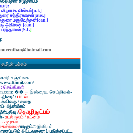
நல்லதோர் சமுதாயம்
ோர்:
 விநாயக லிங்கம்[u.k]
ுரை சந்திரகாசன்[aus.]
்துரை மனுவேந்தன்[can.]
ி அகிலன் [can.]
 பரந்தாமன்[S.L
]
ு:
anuventhan@hotmail.com
 தமிழர் பக்கம்
தினசரி சஞ்சிகை
//www.ttamil.com/
 : செய்திகள்
am.com: ��→ இன்றைய செய்திகள்-
 -திரை/
/
பாடல்
்-கவிதை / கதை
ய்- ஆன்மீகம்
தொழிநுட்பம்
மீள்பதிவு /
ன்-
உடல் நலம் / நடனம்
 - சமூகம்
கைச்சுவை/
கடிதம்
/
அறிவியல்
ாணப்படும் அட்டவணை ப் படுத்தப்பட்ட