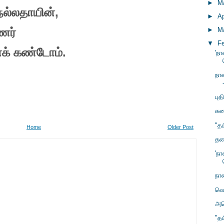
►
M
நல்லதாயின்
,
►
Ap
ணர்
►
M
▼
F
க் கண்டோம்.
'ந
நா
புத
கனட
"த
Home
Older Post
தல
'ந
நா
வெ
அம
"த