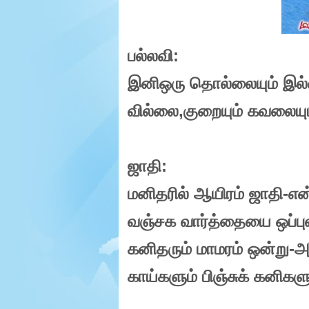
e
r
.
பல்லவி
:
இனிஒரு தொல்லையும் இல்
வில்லை
,
குறையும் கவலையு
ஜாதி
:
மனிதரில் ஆயிரம் ஜாதி-என
வஞ்சக வார்த்தையை ஒப்ப
கனிதரும் மாமரம் ஒன்று-அ
காய்களும் பிஞ்சுக் கனிகளு