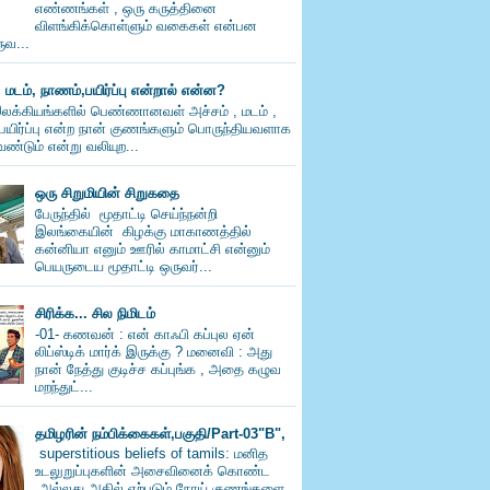
எண்ணங்கள் , ஒரு கருத்தினை
விளங்கிக்கொள்ளும் வகைகள் என்பன
வ...
, மடம், நாணம்,பயிர்ப்பு என்றால் என்ன?
லக்கியங்களில் பெண்ணானவள் அச்சம் , மடம் ,
பயிர்ப்பு என்ற நான் குணங்களும் பொருந்தியவளாக
ண்டும் என்று வலியுற...
ஒரு சிறுமியின் சிறுகதை
பேருந்தில் மூதாட்டி செய்ந்நன்றி
இலங்கையின் கிழக்கு மாகாணத்தில்
கன்னியா எனும் ஊரில் காமாட்சி என்னும்
பெயருடைய மூதாட்டி ஒருவர்...
சிரிக்க... சில நிமிடம்
-01- கணவன் : என் காஃபி கப்புல ஏன்
லிப்ஸ்டிக் மார்க் இருக்கு ? மனைவி : அது
நான் நேத்து குடிச்ச கப்புங்க , அதை கழுவ
மறந்துட்...
தமிழரின் நம்பிக்கைகள்,பகுதி/Part-03"B",
superstitious beliefs of tamils: மனித
உடலுறுப்புகளின் அசைவினைக் கொண்ட
அல்லது அதில் ஏற்படும் நோய் குணங்களை