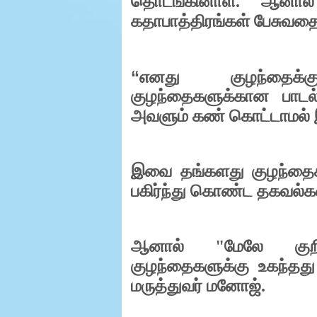
தொடங்கினாள். ஆனா
கதாபாத்திரங்கள் பேசுவதை 
“
எனது குழந்தைக்
குழந்தைகளுக்கான பாடல
அவளும் கண் கொட்டாமல் இ
இவை தங்களது குழந்தைகள்
பகிர்ந்து கொண்ட தகவல்க
ஆனால் "மேலே குறிப்
குழந்தைகளுக்கு உகந்தத
மருத்துவர் மனோஜ்.