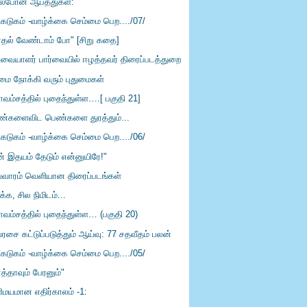
ல்போன் ஆபத்துகள்:
ரிகடுகம் -வாழ்க்கை செம்மை பெற..../07/
ாதல் வேண்டாம் போ" [சிறு கதை]
ர்வையாளர் பார்வையில் ஈழத்தவர் திரைப்படத்துறை
்மை நோக்கி வரும் புதுமைகள்
ாவம்சத்தில் புதைந்துள்ள….[ பகுதி 21]
்களைவிட பெண்களை துரத்தும்...
ரிகடுகம் -வாழ்க்கை செம்மை பெற..../06/
ன் இதயம் தேடும் என்னுயிரே!"
்வாரம் வெளியான திரைப்படங்கள்
ிக்க, சில நிமிடம்...
ாவம்சத்தில் புதைந்துள்ள… (பகுதி 20)
ரசை கட்டுப்படுத்தும் ஆய்வு: 77 சதவீதம் பலன்
ரிகடுகம் -வாழ்க்கை செம்மை பெற..../05/
த்தாவும் பேரனும்"
ிமயமான எதிர்காலம் -1: