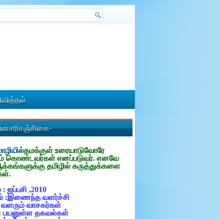
வித்தல்
தினசரிசஞ்சிகை-
ழியில்
தமக்குள்
உரையாடுவோரே
ம் கொண்டவர்கள் எனப்படுவர். எனவே
ஆக்கங்களுக்கு தமிழில் கருத்துக்களை
கள்.
 : ஐப்பசி ,2010
் :இணைந்த வளர்ச்சி
: வளரும் வாசகர்கள்
: பயனுள்ள தகவல்கள்