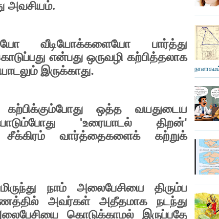
ு அவசியம்.
யோ வீடியோக்களையோ பார்த்து
கொடுப்பது என்பது ஒருவழி கற்பித்தலாக
ையாடலும் இருக்காது.
நாளாகமம்
கற்பிக்கும்போது ஒத்த வயதுடைய
'
'
ையாடும்போது
உரையாடல் திறன்
 சீக்கிரம் வார்த்தைகளைக் கற்றுக்
ிருந்து நாம் அலைபேசியை திரும்ப
த்தில் அவர்கள் அதீதமாக நடந்து
லைபேசியை கொடுக்காமல் இருப்பதே