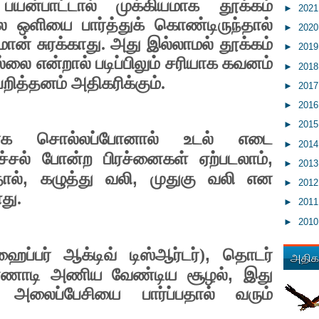
்பாட்டால் முக்கியமாக தூக்கம்
►
202
ல ஒளியை பார்த்துக் கொண்டிருந்தால்
►
202
் சுரக்காது. அது இல்லாமல் தூக்கம்
►
201
்லை என்றால் படிப்பிலும் சரியாக கவனம்
►
201
றித்தனம் அதிகரிக்கும்.
►
201
►
201
►
201
ாக சொல்லப்போனால் உடல் எடை
►
201
,
ச்சல் போன்ற பிரச்னைகள் ஏற்படலாம்
►
201
,
,
ால்
கழுத்து வலி
முதுகு வலி என
►
201
து.
►
201
►
201
,
ைப்பர் ஆக்டிவ் டிஸ்ஆர்டர்)
தொடர்
அதிகம
,
்ணாடி அணிய வேண்டிய சூழல்
இது
அலைப்பேசியை பார்ப்பதால் வரும்