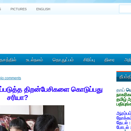
S
PICTURES
ENGLISH
ேசத்தில்
உடல்நலம்
தொ.நுட்பம்
சிரிப்பு
திரை
அறி
தீபம்
No comments
படுத்த திறன்பேசிகளை கொடுப்பது
தாய்
மொ
நாகரிக
?
சரியா
தமிழ் 
பதியுங்
ஆரம்பம்
நோக்கம
தேடல் 
போடல் 