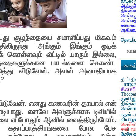
நாடல்:
ஆக்குவ
தில்லை
செல்வத
செல்லத
காலையட
அகிலா,
ு குழந்தையை சமாளிப்பது மிகவும்
தொடர்ப
ிலிருந்து அங்கும் இங்கும் ஓடிக்
s.m
,
ுக் கொள்ளவும் வீட்டில் யாரும் இல்லை
ந்தைகளுக்கான பாடல்களை கொண்ட
உலகத்
த்து விடுவேன். அவன் அமைதியாக
.”
தீபம் 
-
http:
தினசரி
Theeb
ஞாயிறு
விடுவேன். எனது கணவரின் தாயால் என்
திங்கள
செவ்வா
டியாது. எனவே அவளுக்காக டிவியில்
புதன் - 
 எப்போதும் ஆனில் வைத்திருப்போம்.
வியாழ
வெள்ளி
் கதாப்பாத்திரங்களை போல பேச
சனி-ந
மேலே க