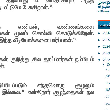
4
ல் தற்போது
வயதாகியும் அந்த
முறையி
வருடங்
மட்டுமே பேசுகிறாள்.”
பாராட்
வலைப்
,
கு எண்கள்
வண்ணங்களை
்கள் மூலம் சொல்லி கொடுக்கிறேன்.
►
202
ந்த வீடியோக்களை பார்ப்பாள்.”
►
202
►
202
►
202
 குறித்து சில தாய்மார்கள் நம்மிடம்
▼
202
▼
D
ள்.
வழ
தி
“சா
பிடப்படும் எந்தவொரு சூழலும்
இவ்
,"
ு இல்லை
என்கிறார் குழந்தைகள் நல
சிர
மகா