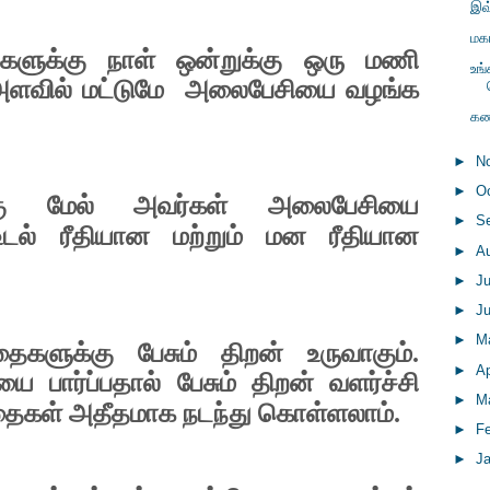
இவ
மக
ளுக்கு நாள் ஒன்றுக்கு ஒரு மணி
உங
அளவில் மட்டுமே
அலைபேசியை வழங்க
கண்
►
N
►
O
கு மேல் அவர்கள் அலைபேசியை
►
S
டல் ரீதியான மற்றும் மன ரீதியான
►
A
►
J
►
J
►
M
களுக்கு பேசும் திறன் உருவாகும்.
►
Ap
 பார்ப்பதால் பேசும் திறன் வளர்ச்சி
►
M
தைகள் அதீதமாக நடந்து கொள்ளலாம்.
►
F
►
J