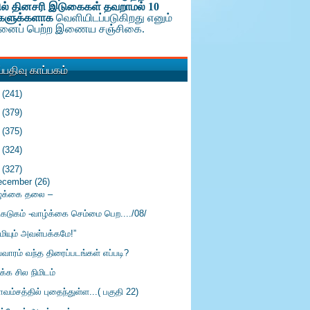
ல் தினசரி இடுகைகள் தவறாமல் 10
களுக்க
ளாக
வெளியிடப்படுகிறது எனும்
டினைப் பெற்ற இணைய சஞ்சிகை.
பதிவு காப்பகம்
6
(241)
5
(379)
4
(375)
3
(324)
2
(327)
ecember
(26)
ுக்கை தலை –
ரிகடுகம் -வாழ்க்கை செம்மை பெற..../08/
மியும் அவள்பக்கமே!”
வாரம் வந்த திரைப்படங்கள் எப்படி?
ிக்க சில நிமிடம்
வம்சத்தில் புதைந்துள்ள...( பகுதி 22)