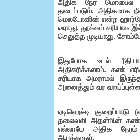
அதிக நேர மொபைல் பயன
தடைப்படும். அதிகமாக நீ
மெலடோனின் என்ற ஹார்மோன
வராது. தூக்கம் சரியாக இல
செலுத்த முடியாது. சோம்பே
இதுபோக உடல் ரீதிய
அதிகரிக்கலாம். கண் எரி
சரியாக அமராமல் இருந்த
அனைத்தும் வர வாய்ப்புள்ள
ஏடிஹெச்டி குறைப்பாடு (ஹ
தலைவலி அதன்பின் கண
எல்லாமே அதிக நேரம் 
ஆபத்துகள்.