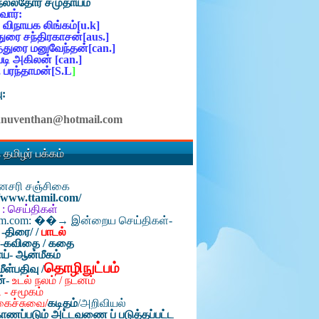
நல்லதோர் சமுதாயம்
ோர்:
 விநாயக லிங்கம்[u.k]
ுரை சந்திரகாசன்[aus.]
்துரை மனுவேந்தன்[can.]
ி அகிலன் [can.]
 பரந்தாமன்[S.L
]
ு:
anuventhan@hotmail.com
 தமிழர் பக்கம்
தினசரி சஞ்சிகை
//www.ttamil.com/
 : செய்திகள்
am.com: ��→ இன்றைய செய்திகள்-
 -திரை/
/
பாடல்
்-கவிதை / கதை
ய்- ஆன்மீகம்
தொழிநுட்பம்
மீள்பதிவு /
ன்-
உடல் நலம் / நடனம்
 - சமூகம்
கைச்சுவை/
கடிதம்
/
அறிவியல்
ாணப்படும் அட்டவணை ப் படுத்தப்பட்ட