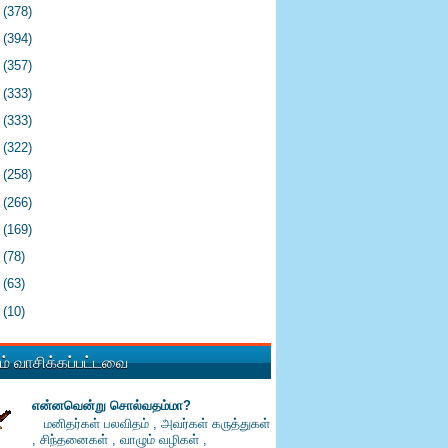
1
(378)
0
(394)
9
(357)
8
(333)
7
(333)
6
(322)
5
(258)
4
(266)
3
(169)
2
(78)
1
(63)
0
(10)
் வாசிக்கப்பட்டவை
என்னவென்று சொல்வதம்மா?
மனிதர்கள் பலவிதம் , அவர்கள் கருத்துகள்
, சிந்தனைகள் , வாழும் வழிகள் ,