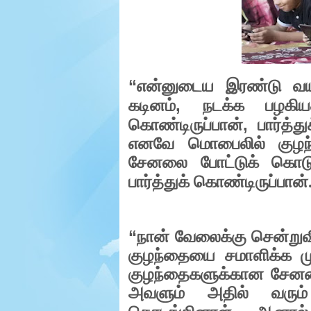
e
r
.
“
என்னுடைய இரண்டு வயத
,
கடினம்
நடக்க பழகியத
,
கொண்டிருப்பான்
பார்த்த
எனவே மொபைலில் குழ
சேனலை போட்டுக் கொடு
பார்த்துக் கொண்டிருப்பான்
“
நான் வேலைக்கு சென்று
குழந்தையை சமாளிக்க மு
குழந்தைகளுக்கான சேனலை
அவளும் அதில் வரும