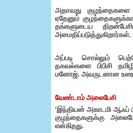
அதாவது குழந்தைகளை அம
ஏதேனும் குழந்தைகளுக்
தங்களுடைய திறன்பேசி
அமைதிப்படுத்துகிறார்கள்.
அப்படி சொல்லும் பெற
தகவல்களை பிபிசி தமிழி
மனோஜ். அவருடனான உரையா
வேண்டாம் அலைபேசி
'
இந்தியன் அகாடமி ஆஃப் பீட
குழந்தைகளுக்கு அலைபே
என்கிறது.