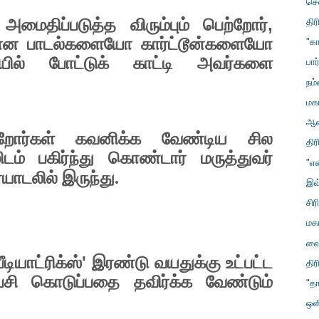
செ
,
ைதிப்படுத்த விரும்பும் பெற்றோர்
தி
கான பாடல்களையோ கார்ட்டூன்களையோ
"க
யில் போட்டுக் காட்டி அவர்களை
பா
நம
மக
ஆண
்றோர்கள் கவனிக்க வேண்டிய சில
தி
டம் பகிர்ந்து கொண்டார் மருத்துவர்
"எ
டலில் இருந்து.
இவ
சிர
மக
வை
'
ியாட்ரிக்ஸ்
இரண்டு வயதுக்கு உட்பட்ட
தி
சி கொடுப்பதை தவிர்க்க வேண்டும்
"தா
ஒள