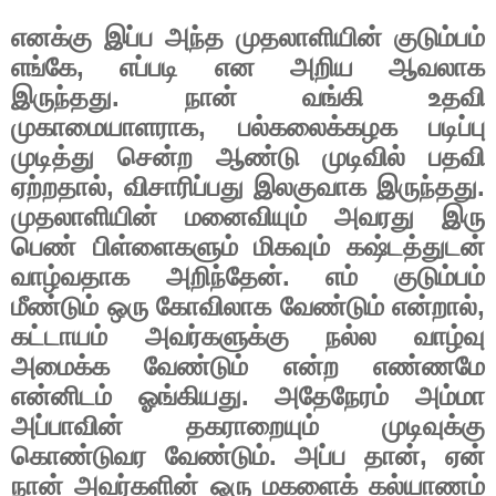
எனக்கு
இப்ப
அந்த
முதலாளியின்
குடும்பம்
எங்கே
,
எப்படி
என
அறிய
ஆவலாக
இருந்தது
.
நான்
வங்கி
உதவி
முகாமையாளராக
,
பல்கலைக்கழக
படிப்பு
முடித்து
சென்ற
ஆண்டு
முடிவில்
பதவி
ஏற்றதால்
,
விசாரிப்பது
இலகுவாக
இருந்தது
.
முதலாளியின்
மனைவியும்
அவரது
இரு
பெண்
பிள்ளைகளும்
மிகவும்
கஷ்டத்துடன்
வாழ்வதாக
அறிந்தேன்
.
எம்
குடும்பம்
மீண்டும்
ஒரு
கோவிலாக
வேண்டும்
என்றால்
,
கட்டாயம்
அவர்களுக்கு
நல்ல
வாழ்வு
அமைக்க
வேண்டும்
என்ற
எண்ணமே
என்னிடம்
ஓங்கியது
.
அதேநேரம்
அம்மா
அப்பாவின்
தகராறையும்
முடிவுக்கு
கொண்டுவர
வேண்டும்
.
அப்ப
தான்
,
ஏன்
நான்
அவர்களின்
ஒரு
மகளைக்
கல்யாணம்