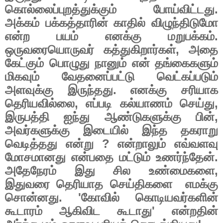
கொல்லைப்புறத்துக்கும்
போய்விட்டது
.
அக்கம்
பக்கத்தாரின்
காதில்
விழுந்திடுமோ
என்ற
பயம்
எனக்கு
மறுபக்கம்
.
ஒருவரையொருவர்
கத்துகிறார்கள்
,
அதை
கேட்கும்
பொழுது
நானும்
என்
தங்கைகளும்
மிகவும்
வேதனைப்பட்டு
வெட்கப்படும்
அளவுக்கு
இருந்தது
.
எனக்கு
சரியாக
தெரியவில்லை
,
எப்படி
கல்யாணம்
செய்து
,
இருபத்தி
ஐந்து
ஆண்டுகளுக்கு
பின்
,
அவர்களுக்கு
இடையில்
இந்த
தகராறு
வெடித்தது
என்று
?
என்றாலும்
எவ்வளவு
மோசமானது
என்பதை
மட்டும்
உணர்ந்தேன்
.
அதேநேரம்
இது
சில
உண்மைகளை
,
இதுவரை
தெரியாத
செய்திகளை
எமக்கு
சொன்னது
. '
கோவில்
கொடியவர்களின்
கூடாரம்
ஆகிவிட
கூடாது
'
என்றதின்