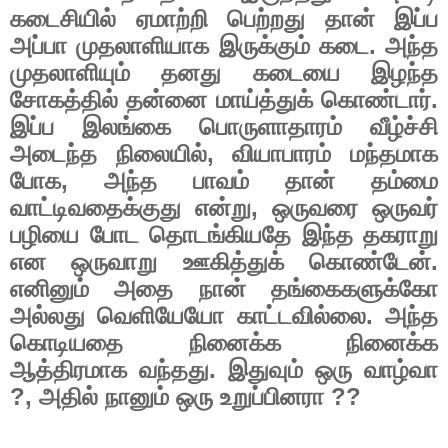
கடைசியில்
ஏமாற்றி
பெற்றது
தான்
இப்ப
அப்பா
முதலாளியாக
இருக்கும்
கடை
.
அந்த
முதலாளியும்
தனது
கடையை
இழந்த
சோகத்தில்
தன்னை
மாய்த்துக்
கொண்டார்
.
இப்ப
இலங்கை
பொருளாதாரம்
வீழ்ச்சி
அடைந்த
நிலையில்
,
வியாபாரம்
மந்தமாக
போக
,
அந்த
பாவம்
தான்
தம்மை
வாட்டிவதைக்குது
என்று
,
ஒருவரை
ஒருவர்
பழியை
போட
தொடங்கியதே
இந்த
தகராறு
என
ஒருவாறு
ஊகித்துக்
கொண்டேன்
.
எனினும்
அதை
நான்
தங்கைகளுக்கோ
அல்லது
வெளியேயோ
காட்டவில்லை
.
அந்த
கொடியதை
நினைக்க
நினைக்க
ஆத்திரமாக
வந்தது
.
இதுவும்
ஒரு
வாழ்வா
?,
அதில்
நானும்
ஒரு
உறுப்பினரா
??