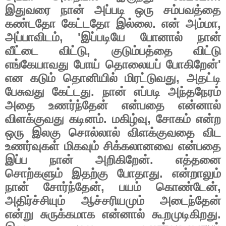
இதுவரை
நான்
அப்படி
ஒரு
சம்பவத்தை
கண்டதோ
கேட்டதோ
இல்லை
.
என்
அம்மா
,
அப்பாவிடம்
, '
இப்படியே
போனால்
நான்
வீட்டை
விட்டு
,
குடும்பத்தை
விட்டு
எங்கேயாவது
போய்
தொலையப்
போகிறேன்
'
என
கடும்
தொனியில்
மிரட்டுவது
,
அதட்டி
பேசுவது
கேட்டது
.
நான்
எப்படி
அந்தநேரம்
அதை
உணர்ந்தேன்
என்பதை
என்னால்
விளக்குவது
கடினம்
.
மகிழ்வு
,
சோகம்
என்ற
ஒரு
இலகு
சொல்லால்
விளக்குவதை
விட
உணர்வுகள்
மிகவும்
சிக்கலானவை
என்பதை
இப்ப
நான்
அறிகிறேன்
.
எத்தனை
சொற்களும்
இதற்கு
போதாது
.
என்றாலும்
நான்
சோர்ந்தேன்
,
பயம்
கொண்டேன்
,
அதிர்ச்சியும்
ஆச்சரியமும்
அடைந்தேன்
என்று
சுருக்கமாக
என்னால்
கூறமுடிகிறது
.