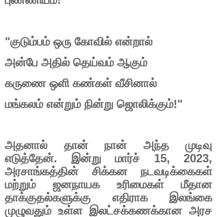
"
குடும்பம்
ஒரு
கோவில்
என்றால்
அன்பே
அதில்
தெய்வம்
ஆகும்
கருணை
ஒளி
கண்கள்
வீசினால்
மங்கலம்
என்றும்
நின்று
ஜொலிக்கும்
!"
அதனால்
தான்
நான்
அந்த
முடிவு
எடுத்தேன்
.
இன்று
மார்ச்
15, 2023,
அரசாங்கத்தின்
சிக்கன
நடவடிக்கைகள்
மற்றும்
ஜனநாயக
உரிமைகள்
மீதான
தாக்குதல்களுக்கு
எதிராக
இலங்கை
முழுவதும்
உள்ள
இலட்சக்கணக்கான
அரச