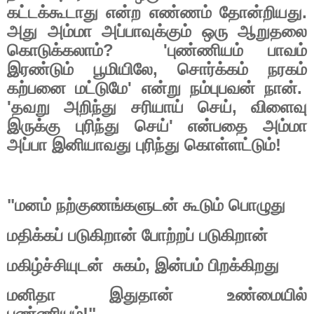
கட்டக்கூடாது
என்ற
எண்ணம்
தோன்றியது
.
அது
அம்மா
அப்பாவுக்கும்
ஒரு
ஆறுதலை
கொடுக்கலாம்
?
'
புண்ணியம்
பாவம்
இரண்டும்
பூமியிலே
,
சொர்க்கம்
நரகம்
கற்பனை
மட்டுமே
'
என்று
நம்புபவன்
நான்
.
'
தவறு
அறிந்து
சரியாய்
செய்
,
விளைவு
இருக்கு
புரிந்து
செய்
'
என்பதை
அம்மா
அப்பா
இனியாவது
புரிந்து
கொள்ளட்டும்
!
"
மனம்
நற்குணங்களுடன்
கூடும்
பொழுது
மதிக்கப்
படுகிறான்
போற்றப்
படுகிறான்
மகிழ்ச்சியுடன்
சுகம்
,
இன்பம்
பிறக்கிறது
மனிதா
இதுதான்
உண்மையில்
புண்ணியம்
!"