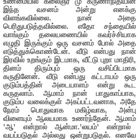
உண்மையில்
கலைஞர்
மு
கருணாநிதியின்
இந்த
வசனம்
அன்று
எனக்கு
விளங்கவில்லை
.
நான்
அதை
பெரிதுபடுத்தவில்லை
.
எதோ
சந்தையில்
வாங்கும்
தலையணையில்
கவர்ச்சியாக
எழுதி
இருக்கும்
ஒரு
வசனம்
போல்
அதை
எடுத்துக்கொண்டேன்
.
வீடு
என்பது
நான்
இரவில்
உறங்கும்
இடமாக
,
வீட்டு
புறா
மாதிரி
,
தினம்
திரும்பும்
ஒரு
வசிப்பிடமாக
கருதினேன்
.
வீடு
என்பது
கட்டாயம்
ஒரு
குடும்பத்தின்
அடையாளம்
என்று
கூட
கருதலாம்
.
ஆமாம்
நான்
பாதுகாப்பாக
,
குடும்ப
வலைக்குள்
அகப்பட்டவனாக
,
அதே
நேரம்
பொதுவாக
மகிழ்வாக
,
அன்பு
விளையும்
ஆலயமாக
உணர்ந்தேன்
.
ஆமாம்
’
ஆ
’
என்றால்
ஆன்மா
.’
லயம்
’
என்றால்
வயப்படுதல்
அல்லது
ஒன்றுபடுதல்
.
எனவே