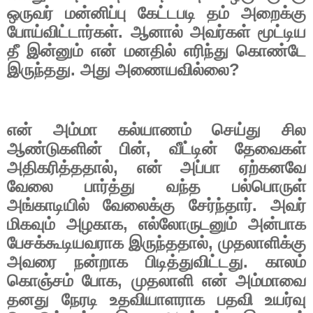
ஒருவர்
மன்னிப்பு
கேட்டபடி
தம்
அறைக்கு
போய்விட்டார்கள்
.
ஆனால்
அவர்கள்
மூட்டிய
தீ
இன்னும்
என்
மனதில்
எரிந்து
கொண்டே
இருந்தது
.
அது
அணையவில்லை
?
என்
அம்மா
கல்யாணம்
செய்து
சில
ஆண்டுகளின்
பின்
,
வீட்டின்
தேவைகள்
அதிகரித்ததால்
,
என்
அப்பா
ஏற்கனவே
வேலை
பார்த்து
வந்த
பல்பொருள்
அங்காடியில்
வேலைக்கு
சேர்ந்தார்
.
அவர்
மிகவும்
அழகாக
,
எல்லோருடனும்
அன்பாக
பேசக்கூடியவராக
இருந்ததால்
,
முதலாளிக்கு
அவரை
நன்றாக
பிடித்துவிட்டது
.
காலம்
கொஞ்சம்
போக
,
முதலாளி
என்
அம்மாவை
தனது
நேரடி
உதவியாளராக
பதவி
உயர்வு