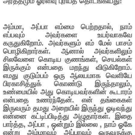
அர்த்தமும்
ஓரளவு
புரியத்
தொடங்கியது
!
அம்மா
,
அப்பா
எம்மை
பெற்றதால்
,
நாம்
எப்பவும்
அவர்களை
உயர்வாகவே
கருதுகிறோம்
.
அவர்களும்
எம்
மேல்
பாசம்
பொழிகிறார்கள்
.
ஆனால்
அவர்களிலும்
சிலவேளை
கொடிய
குணங்கள்
,
செயல்கள்
இருக்கும்
என்பதை
மறந்து
விடுகிறோம்
.
எமது
குடும்பம்
ஒரு
ஆலயமாக
வெளியே
பிரகாசித்துக்
கொண்டு
இருந்தாலும்
,
உண்மையில்
அது
கொடியவர்களின்
கூடாரம்
என்பதை
உணர்ந்தேன்
.
என்
தங்கைகள்
இருவரும்
தமது
அறையில்
இருந்து
ஓடிவந்து
என்னை
கட்டிப்பிடித்து
அழுதார்கள்
.
இதை
பார்த்த
,
அப்பா
,
ஒன்றும்
இல்லை
,
நாம்
ஓகே
என்று
அம்மாவும்
அப்பாவும்
ஒருவருக்கு