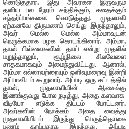
கொடுத்தார்
.
இது
அவர்கள்
இருவரும்
தனிய
பல
நேரம்
சந்திக்கும்
,
கதைக்கும்
சந்தர்ப்பங்களை
கொடுத்தது
.
முதலாளி
ஏற்கனவே
திருமணம்
செய்து
இருந்தாலும்
,
அவர்
மெல்ல
மெல்ல
அம்மாவுடன்
நெருக்கமாக
பழக
தொடங்கினார்
.
அம்மா
,
தான்
பிள்ளைகளின்
தாய்
என்று
முதலில்
மறுத்தாலும்
,
சூழ்நிலை
சிலவேளை
சாதகமாகவும்
அமைந்துவிட்டது
.
ஆனால்
,
அம்மா
எல்லாவற்றையும்
ஒளிவுமறைவு
இன்றி
அப்பாவிடம்
கூறுவார்
.
அப்படி
ஒரு
கட்டத்தில்
தான்
,
முதலாளியின்
ஆசைக்கு
இணங்குவது
போல
நடித்து
,
அதை
களவாக
வீடியோ
எடுக்க
திட்டம்
போட்டனர்
.
அவர்களின்
நோக்கம்
அதை
வைத்து
முதலாளியிடம்
இருந்து
பெருந்தொகை
பணம்
கறப்பதாக
இருந்தது
.
அப்படி