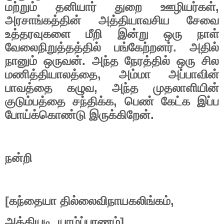
மற்றும்
தனியார்
துறை
ஊழியர்கள்
,
அரசாங்கத்தின்
அத்தியாவசிய
சேவை
உத்தரவுகளை
மீறி
இன்று
ஒரு
நாள்
வேலைநிறுத்தத்தில்
பங்கேற்றனர்
.
அதில்
நானும்
ஒருவன்
.
அந்த
நேரத்தில்
ஒரு
சில
மணித்தியாலத்தை
,
அம்மா
அப்பாவின்
பாவத்தை
கழுவ
,
அந்த
முதலாளியின்
குடும்பத்தை
சந்திக்க
,
பெண்
கேட்க
இப்ப
போய்க்கொண்டு
இருக்கிறேன்
.
நன்றி
[
கந்தையா
தில்லைவிநாயகலிங்கம்
,
அத்தியடி
,
யாழ்ப்பாணம்
]