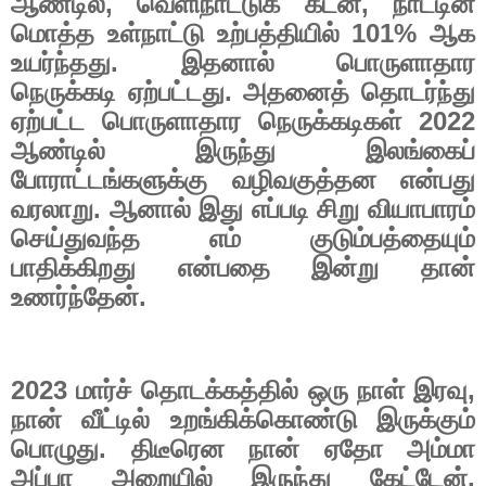
ஆண்டில்
,
வெளிநாட்டுக்
கடன்
,
நாட்டின்
மொத்த
உள்நாட்டு
உற்பத்தியில்
101%
ஆக
உயர்ந்தது
.
இதனால்
பொருளாதார
நெருக்கடி
ஏற்பட்டது
.
அதனைத்
தொடர்ந்து
ஏற்பட்ட
பொருளாதார
நெருக்கடிகள்
2022
ஆண்டில்
இருந்து
இலங்கைப்
போராட்டங்களுக்கு
வழிவகுத்தன
என்பது
வரலாறு
.
ஆனால்
இது
எப்படி
சிறு
வியாபாரம்
செய்துவந்த
எம்
குடும்பத்தையும்
பாதிக்கிறது
என்பதை
இன்று
தான்
உணர்ந்தேன்
.
2023
மார்ச்
தொடக்கத்தில்
ஒரு
நாள்
இரவு
,
நான்
வீட்டில்
உறங்கிக்கொண்டு
இருக்கும்
பொழுது
.
திடீரென
நான்
ஏதோ
அம்மா
அப்பா
அறையில்
இருந்து
கேட்டேன்
.