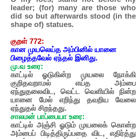
leader; (for) many are those who
did so but afterwards stood (in the
shape of) statues.
குறள் 772:
கான முயலெய்த அம்பினில் யானை
பிழைத்தவேல் ஏந்தல் இனிது.
மு.வ உரை:
காட்டில் ஓடுகின்ற முயலை நோக்கி
குறிதவறாமல் எய்த அம்பை
ஏந்துதலைவிட, வெட்ட வெளியில் நின்ற
யானை மேல் எறிந்து தவறிய வேலை
ஏந்துதல் சிறந்தது.
சாலமன் பாப்பையா உரை:
காட்டில் அஞ்சி ஓடும் முயலைக் கொன்ற
அம்பைப் பிடித்திருப்பதை விட, எதிர்த்து