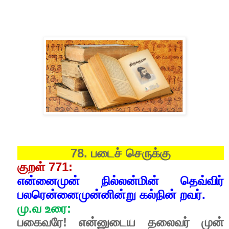
78. படைச் செருக்கு
குறள் 771:
என்னைமுன் நில்லன்மின் தெவ்விர்
பலரென்னைமுன்னின்று கல்நின் றவர்.
மு.வ உரை:
பகைவரே! என்னுடைய தலைவர் முன்