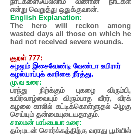
நாட்களையெல்லாம் வீணான நாட்கள்
என்று வெறுத்து ஒதுக்குவான்.
English Explanation:
The hero will reckon among
wasted days all those on which he
had not received severe wounds.
குறள் 777:
சுழலும் இசைவேண்டி வேண்டா உயிரார்
கழல்யாப்புக் காரிகை நீர்த்து.
மு.வ உரை:
பரந்து நிற்க்கும் புகழை விரும்பி,
உயிர்வாழ்வையும் விரும்பாத வீரர், வீரக்
கழலை காலில் கட்டிக்கொள்ளுதல் அழகு
செய்யும் தன்மையுடையதாகும்.
சாலமன் பாப்பையா உரை:
தம்முடன் சொர்க்கத்திற்கு வராது பூமியில்