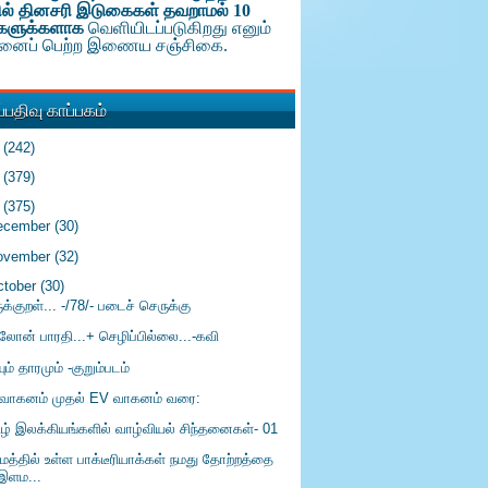
ல் தினசரி இடுகைகள் தவறாமல் 10
களுக்க
ளாக
வெளியிடப்படுகிறது எனும்
டினைப் பெற்ற இணைய சஞ்சிகை.
பதிவு காப்பகம்
6
(242)
5
(379)
4
(375)
ecember
(30)
ovember
(32)
ctober
(30)
ுக்குறள்... -/78/- படைச் செருக்கு
ரலோன் பாரதி...+ செழிப்பில்லை...-கவி
ும் தாரமும் -குறும்படம்
 வாகனம் முதல் EV வாகனம் வரை:
ிழ் இலக்கியங்களில் வாழ்வியல் சிந்தனைகள்- 01
ுமத்தில் உள்ள பாக்டீரியாக்கள் நமது தோற்றத்தை
இளம...