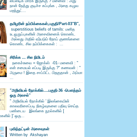
லிப்ஸ்டிக் மார்க் இருக்கு ? மனைவி : அது
நான் நேத்து குடிச்ச கப்புங்க , அதை கழுவ
மறந்துட்...
தமிழரின் நம்பிக்கைகள்,பகுதி/Part-03"B",
superstitious beliefs of tamils: மனித
உடலுறுப்புகளின் அசைவினைக் கொண்ட
அல்லது அதில் ஏற்படும் நோய் குணங்களை
கொண்ட சில நம்பிக்கைகள் : ...
சிரிக்க ... சில நிமிடம்
நகைச்சுவை = ஜோக்ஸ் -01- மனைவி : "
என் சமையல் எப்படி இருக்கு ?" கணவன் : "
அருமை ! இதை சாப்பிட்ட பிறகுதான் , அம்மா
...
"அறிவியல் நோக்கில்....பகுதி-36 -பெளத்தம்
ஒரு அலசல்''
" அறிவியல் நோக்கில் ' இலங்கையின்
காலவரிசைப்படி நிகழ்வுகளை பதிவு செய்த
பண்டைய இலங்கை நூல்களில் [
களில் ]' ஒரு...
புவித்தட்டின் அசைவுகள்
Written by Akshayan