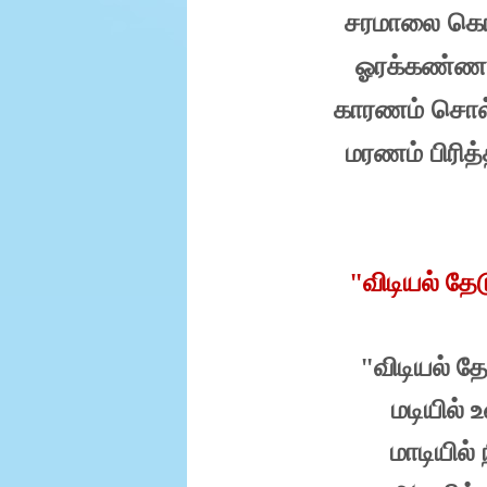
சரமாலை
கொ
ஓரக்கண்ண
காரணம்
சொல
மரணம்
பிரித
"விடியல் தே
"விடியல் த
மடியில்
மாடியில்