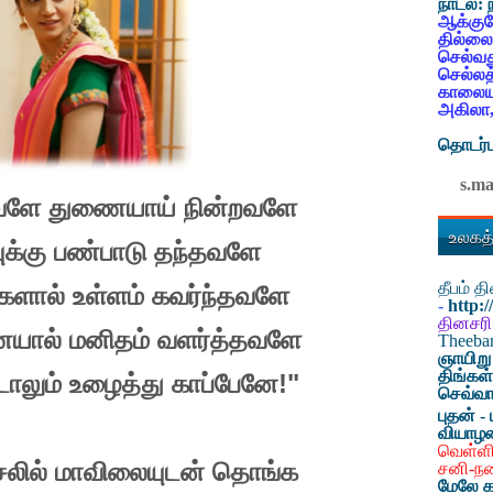
நாடல்:
ஆக்குவ
தில்லை
செல்வத
செல்லத
காலையட
அகிலா,
தொடர்ப
s.m
வளே
துணையாய்
நின்றவளே
உலகத்
ுக்கு
பண்பாடு
தந்தவளே
தீபம் 
களால்
உள்ளம்
கவர்ந்தவளே
-
http:
தினசரி
யால்
மனிதம்
வளர்த்தவளே
Theeb
ஞாயிறு
திங்கள
!"
ாலும்
உழைத்து
காப்பேனே
செவ்வா
புதன் - 
வியாழ
வெள்ளி
லில்
மாவிலையுடன்
தொங்க
சனி-ந
மேலே க