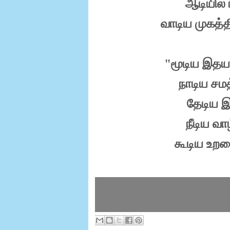
ஆடியில் 
வாடிய முகத்த
"மூடிய இதய
நாடிய சமத
தேடிய இ
நீடிய வா
கூடிய உறவ