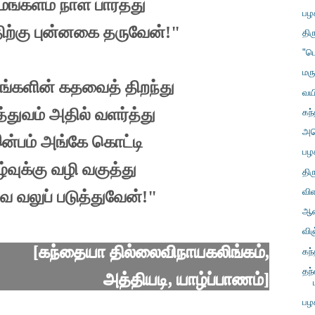
மங்களம் நாள் பார்த்து
பழ
ிற்கு புன்னகை தருவேன்!"
திர
"ப
மர
ங்களின் கதவைத் திறந்து
வயி
்துவம் அதில் வளர்த்து
கந
அம
ன்பம் அங்கே கொட்டி
பழ
ழ்வுக்கு வழி வகுத்து
தி
வி
ை வலுப் படுத்துவேன்!"
ஆண
வி
[கந்தையா தில்லைவிநாயகலிங்கம்,
கந
தந
அத்தியடி, யாழ்ப்பாணம்]
பழ