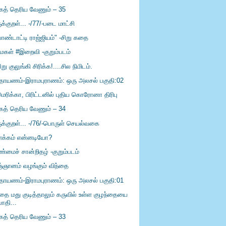
கத் தெரிய வேணும் – 35
ுக்குறள்... -/77/-படை மாட்சி
ொண்டாட்டி ராஜ்ஜியம்" -சிறு கதை
ுமகள் #இறைவி -குறும்படம்
று குலுங்கி சிரிக்க!....சில நிமிடம்.
்தாயணம்-இராமபுராணம்: ஒரு அலசல் பகுதி:02
ெரிக்கா, பிரிட்டனில் புதிய கொரோனா திரிபு
கத் தெரிய வேணும் – 34
ருக்குறள்... -/76/-பொருள் செயல்வகை
ளக்கம் என்னடியோ?
்மைச் சான்றிதழ் -குறும்படம்
ஞ்ஞானம் வழங்கும் விந்தை
்தாயணம்-இராமபுராணம்: ஒரு அலசல் பகுதி:01
்தை மது குடித்தாலும் கருவில் உள்ள குழந்தையை
பாதி...
கத் தெரிய வேணும் – 33