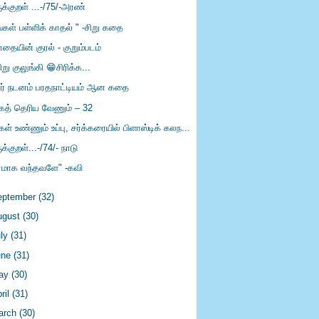
ுக்குறள் ...-/75/-அரண்
்கள் பள்ளிக் காதல் " -சிறு கதை
தையின் குரல் - குறும்படம்
று குலுங்கி 😁சிரிக்க...
ிர் நடனம் பரதநாட்டியம் ஆன கதை
கத் தெரிய வேணும் – 32
்கள் உண்ணும் உப்பு, சர்க்கரையில் பிளாஸ்டிக் கலந...
ுக்குறள்...-/74/- நாடு
ரமாக வந்தவளே" -கவி
eptember
(32)
ugust
(30)
uly
(31)
une
(31)
ay
(30)
ril
(31)
arch
(30)