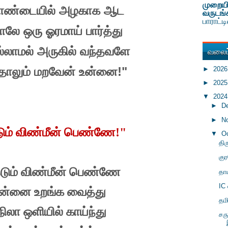
முறையி
ண்டையில்
அழகாக
ஆட
வருடங்
பாராட்
ாலே
ஒரு
ஓரமாய்
பார்த்து
வலைப்
்லாமல்
அருகில்
வந்தவளே
!"
►
202
்தாலும்
மறவேன்
உன்னை
►
202
▼
202
►
D
►
N
டும் விண்மீன் பெண்ணே!"
▼
O
திர
கு
ேடும் விண்மீன் பெண்ணே
தாய
IC
 உன்னை உறங்க வைத்து
தம
 நிலா ஒளியில் காய்ந்து
சர