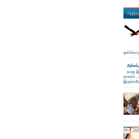
அதிகம
ஒவ்வொரு
அச்சம்
நமது இ
நாணம் , 
இருக்கவே