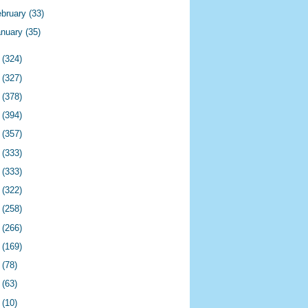
ebruary
(33)
anuary
(35)
3
(324)
2
(327)
1
(378)
0
(394)
9
(357)
8
(333)
7
(333)
6
(322)
5
(258)
4
(266)
3
(169)
2
(78)
1
(63)
0
(10)