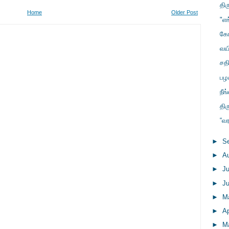
திர
Home
Older Post
"எங
கோ
வயி
சத
பழ
நீங
திர
“வ
►
S
►
A
►
J
►
J
►
M
►
Ap
►
M