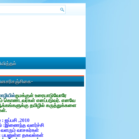
வித்தல்
தினசரிசஞ்சிகை-
ழியில்
தமக்குள்
உரையாடுவோரே
ம் கொண்டவர்கள் எனப்படுவர். எனவே
ஆக்கங்களுக்கு தமிழில் கருத்துக்களை
கள்.
 : ஐப்பசி ,2010
் :இணைந்த வளர்ச்சி
: வளரும் வாசகர்கள்
: பயனுள்ள தகவல்கள்