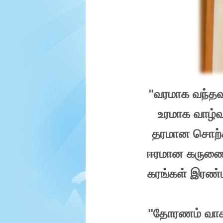
e
r
.
"
வரமாக
வந்த
உரமாக
வாழ்வ
தரமான
சொற்
ஈரமான
கருணை
கரங்கள்
இரண்ட
"
தோரணம்
வாச