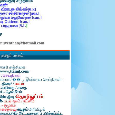
நல்லதோர் சமுதாயம்
ோர்:
 விநாயக லிங்கம்[u.k]
ுரை சந்திரகாசன்[aus.]
்துரை மனுவேந்தன்[can.]
ி அகிலன் [can.]
 பரந்தாமன்[S.L
]
ு:
anuventhan@hotmail.com
 தமிழர் பக்கம்
தினசரி சஞ்சிகை
//www.ttamil.com/
 : செய்திகள்
am.com: ��→ இன்றைய செய்திகள்-
 -திரை/
/
பாடல்
்-கவிதை / கதை
ய்- ஆன்மீகம்
தொழிநுட்பம்
மீள்பதிவு /
ன்-
உடல் நலம் / நடனம்
 - சமூகம்
கைச்சுவை/
கடிதம்
/
அறிவியல்
ாணப்படும் அட்டவணை ப் படுத்தப்பட்ட