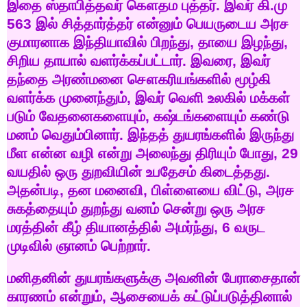
இதை
ஸ்தாபித்தவர்
கௌதம
புத்தர்
.
இவர்
கி
.
மு
563
இல்
சித்தார்த்தர்
என்னும்
பெயருடைய
அரச
குமாரனாக
இந்தியாவில்
பிறந்து
,
தாயை
இழந்து
,
சிறிய
தாயால்
வளர்க்கப்பட்டார்
.
இவரை
,
இவர்
தந்தை
அரண்மனை
சௌகரியங்களில்
மூழ்கி
வளர்க்க
முனைந்தும்
,
இவர்
வெளி
உலகில்
மக்கள்
படும்
வேதனைகளையும்
,
கஷ்டங்களையும்
கண்டு
மனம்
வெதும்பினார்
.
இந்தத்
துயரங்களில்
இருந்து
மீள
என்ன
வழி
என்று
அலைந்து
திரியும்
போது
, 29
வயதில்
ஒரு
துறவியின்
உபதேசம்
கிடைத்தது
.
அதன்படி
,
தன
மனைவி
,
பிள்ளையை
விட்டு
,
அரச
சுகத்தையும்
துறந்து
வனம்
சென்று
ஒரு
அரச
மரத்தின்
கீழ்
தியானத்தில்
அமர்ந்து
, 6
வருட
முடிவில்
ஞானம்
பெற்றார்
.
மனிதனின்
துயரங்களுக்கு
அவனின்
பேராசைதான்
காரணம்
என்றும்
,
ஆசையைக்
கட்டுப்படுத்தினால்