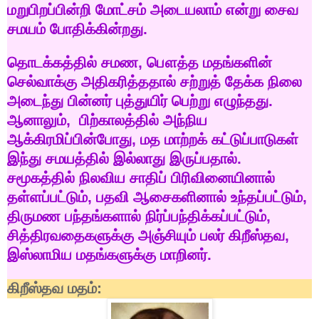
மறுபிறப்பின்றி
மோட்சம்
அடையலாம்
என்று
சைவ
சமயம்
போதிக்கின்றது
.
தொடக்கத்தில்
சமண
,
பௌத்த
மதங்களின்
செல்வாக்கு
அதிகரித்ததால்
சற்றுத்
தேக்க
நிலை
அடைந்து
பின்னர்
புத்துயிர்
பெற்று
எழுந்தது
.
ஆனாலும்
,
பிற்காலத்தில்
அந்நிய
ஆக்கிரமிப்பின்போது
,
மத
மாற்றக்
கட்டுப்பாடுகள்
இந்து
சமயத்தில்
இல்லாது
இருப்பதால்
.
சமூகத்தில்
நிலவிய
சாதிப்
பிரிவினையினால்
தள்ளப்பட்டும்
,
பதவி
ஆசைகளினால்
உந்தப்பட்டும்
,
திருமண
பந்தங்களால்
நிர்ப்பந்திக்கப்பட்டும்
,
சித்திரவதைகளுக்கு
அஞ்சியும்
பலர்
கிறீஸ்தவ
,
இஸ்லாமிய
மதங்களுக்கு
மாறினர்
.
கிறீஸ்தவ
மதம்
: