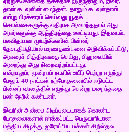
ஏற்றுக்கொள்ளத்
தக்கதாக
இருந்தாலும்
,
இவர்
,
தான்
கடவுளின்
மைந்தன்
,
தானும்
கடவுள்தான்
என்று
பிரச்சாரம்
செய்வது
யூதக்
கொள்கைகளுக்கு
எதிராக
அமைந்ததால்
அது
அவர்களுக்கு
ஆத்திரத்தை
ஊட்டியது
.
இதனால்
,
பலவிதமான
முயற்சிகளின்
பின்னர்
தேசாதிபதியால்
மரணதண்டனை
அறிவிக்கப்பட்டு
,
அவரைச்
சித்திரவதை
செய்து
,
சிலுவையில்
அறைந்து
அது
நிறைவற்றப்பட்டது
.
என்றாலும்
,
மூன்றாம்
நாளில்
உயிர்
பெற்று
எழுந்து
மேலும்
40
நாட்கள்
நற்போதனையில்
ஈடுபட்ட
பின்னர்
வானத்தில்
எழுந்து
சென்று
மறைந்ததை
பலர்
நேரில்
கண்டனர்
.
இவரின்
அன்பை
அடிப்படையாகக்
கொண்ட
போதனைகளால்
ஈர்க்கப்பட்ட
பெருவாரியான
மத்திய
கிழக்கு
,
ஐரோப்பிய
மக்கள்
கிறீஸ்தவ