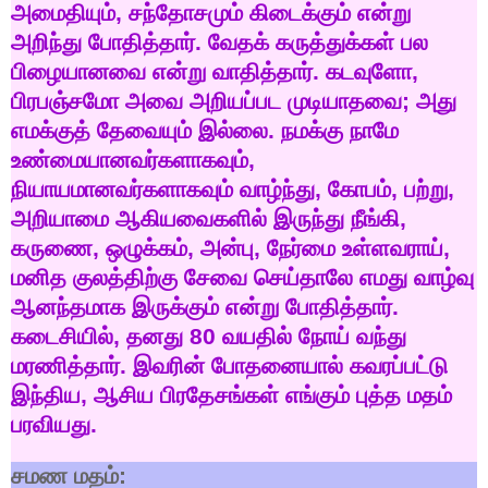
அமைதியும்
,
சந்தோசமும்
கிடைக்கும்
என்று
அறிந்து
போதித்தார்
.
வேதக்
கருத்துக்கள்
பல
பிழையானவை
என்று
வாதித்தார்
.
கடவுளோ
,
பிரபஞ்சமோ
அவை
அறியப்பட
முடியாதவை
;
அது
எமக்குத்
தேவையும்
இல்லை
.
நமக்கு
நாமே
உண்மையானவர்களாகவும்
,
நியாயமானவர்களாகவும்
வாழ்ந்து
,
கோபம்
,
பற்று
,
அறியாமை
ஆகியவைகளில்
இருந்து
நீங்கி
,
கருணை
,
ஒழுக்கம்
,
அன்பு
,
நேர்மை
உள்ளவராய்
,
மனித
குலத்திற்கு
சேவை
செய்தாலே
எமது
வாழ்வு
ஆனந்தமாக
இருக்கும்
என்று
போதித்தார்
.
கடைசியில்
,
தனது
80
வயதில்
நோய்
வந்து
மரணித்தார்
.
இவரின்
போதனையால்
கவரப்பட்டு
இந்திய
,
ஆசிய
பிரதேசங்கள்
எங்கும்
புத்த
மதம்
பரவியது
.
சமண
மதம்
: