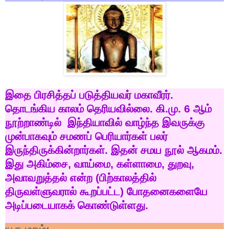
இதை
பிரசித்தப்
படுத்தியவர்
மகாவீரர்
.
தொடங்கிய
காலம்
தெரியவில்லை
.
கி
.
மு
. 6
ஆம்
நூற்றாண்டில்
இந்தியாவில்
வாழ்ந்த
இவருக்கு
முன்பாகவும்
சமணப்
பெரியார்கள்
பலர்
இருந்திருக்கின்றார்கள்
.
இதன்
சமய
நூல்
ஆகமம்
.
இது
அகிம்சை
,
வாய்மை
,
கள்ளாமை
,
துறவு
,
அவாவறுத்தல்
என்ற
(
பிற்காலத்தில்
திருவள்ளுவரால்
கூறப்பட்ட
)
போதனைகளையே
அடிப்படையாகக்
கொண்டுள்ளது
.