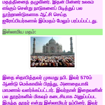
மதத்தினைத்
தழுவினர்
.
இதன்
பின்னர்
உலகம்
எங்கும்
சென்று
நாடுகளைப்
பிடித்துப்
பல
நூற்றாண்டுகளாக
ஆட்சி
செய்த
ஐரோப்பியர்களால்
இம்மதம்
மேலும்
பரப்பப்பட்டது
.
இஸ்லாமிய
மதம்
:
இதை
ஸ்தாபித்தவர்
முகமது
நபி
.
இவர்
570
ம்
ஆண்டு
மெக்காவில்
பிறந்து
,
அனாதையாகி
மாமனால்
வளர்க்கப்பட்டார்
.
இவர்தான்
இறைவனின்
பல
தூதர்களில்
மிகவும்
கடைசியாக
அனுப்பப்பட
இருந்த
தூதர்
என்று
இஸ்லாமியர்
நம்பினர்
.
இவர்