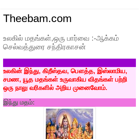
Theebam.com
உலகில் மதங்கள்,ஒரு பார்வை :-ஆக்கம்
செல்வத்துரை சந்திரகாசன்
உலக
மதங்கள்
,
ஒரு
பார்வை
:
உலகின்
இந்து
,
கிறீஸ்தவ
,
பௌத்த
,
இஸ்லாமிய
,
சமண
,
யூத
மதங்கள்
உருவாகிய
விதங்கள்
பற்றி
ஒரு
நாலு
வரிகளில்
அறிய
முனைவோம்
.
இந்து
மதம்
: