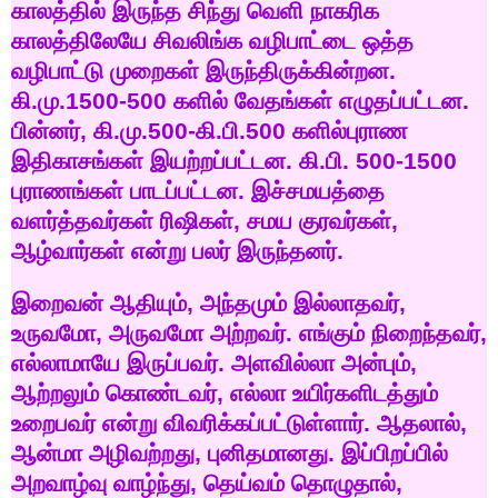
காலத்தில்
இருந்த
சிந்து
வெளி
நாகரிக
காலத்திலேயே
சிவலிங்க
வழிபாட்டை
ஒத்த
வழிபாட்டு
முறைகள்
இருந்திருக்கின்றன
.
கி
.
மு
.1500-500
களில்
வேதங்கள்
எழுதப்பட்டன
.
பின்னர்
,
கி
.
மு
.500-
கி
.
பி
.500
களில்புராண
இதிகாசங்கள்
இயற்றப்பட்டன
.
கி
.
பி
. 500-1500
புராணங்கள்
பாடப்பட்டன
.
இச்சமயத்தை
வளர்த்தவர்கள்
ரிஷிகள்
,
சமய
குரவர்கள்
,
ஆழ்வார்கள்
என்று
பலர்
இருந்தனர்
.
இறைவன்
ஆதியும்
,
அந்தமும்
இல்லாதவர்
,
உருவமோ
,
அருவமோ
அற்றவர்
.
எங்கும்
நிறைந்தவர்
,
எல்லாமாயே
இருப்பவர்
.
அளவில்லா
அன்பும்
,
ஆற்றலும்
கொண்டவர்
,
எல்லா
உயிர்களிடத்தும்
உறைபவர்
என்று
விவரிக்கப்பட்டுள்ளார்
.
ஆதலால்
,
ஆன்மா
அழிவற்றது
,
புனிதமானது
.
இப்பிறப்பில்
அறவாழ்வு
வாழ்ந்து
,
தெய்வம்
தொழுதால்
,