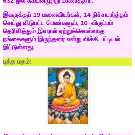
632
இல்
சுகயீனமுற்று
மரணித்தார்
.
இவருக்குப்
19
மனைவியர்கள்
, 14
நிச்சயார்த்தம்
செய்து
விடுபட்ட
பெண்களும்
, 10
விருப்பம்
தெரிவித்தும்
இவரால்
ஏற்றுக்கொள்ளாத
நங்கைகளும்
இருந்தனர்
என்று
விக்கி
பட்டியல்
இட்டுள்ளது
.
புத்த
மதம்
: