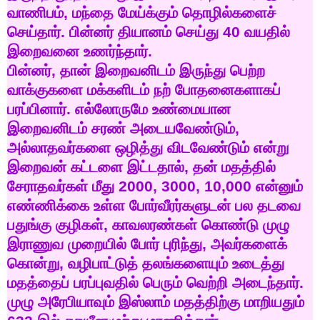
வாணிபம்
,
மந்தை
மேய்க்கும்
தொழில்களைச்
செய்தார்
.
பின்னர்
தியானம்
செய்து
40
வயதில்
இறைவனை
உணர்ந்தார்
.
பின்னர்
,
தான்
இறைவனிடம்
இருந்து
பெற்ற
வாக்குகளை
மக்களிடம்
நற்
போதனைகளாகப்
பரப்பினார்
.
எல்லோருமே
உண்மையான
இறைவனிடம்
சரண்
அடையவேண்டும்
,
அல்லாதவர்களை
ஒழித்து
விடவேண்டும்
என்று
இறைவன்
கட்டளை
இட்டதால்
,
தன்
மதத்தில்
சேராதவர்கள்
மீது
2000, 3000, 10,000
என்னும்
எண்ணிக்கை
உள்ள
போர்வீரர்களுடன்
பல
தடவை
பதுங்கு
குழிகள்
,
காவலரண்கள்
கொண்டு
முழு
இராணுவ
முறையில்
போர்
புரிந்து
,
அவர்களைக்
கொன்று
,
வழிபாட்டுத்
தலங்களையும்
உடைத்து
மதத்தைப்
பரப்புவதில்
பெரும்
வெற்றி
அடைந்தார்
.
முழு
அரேபியாவும்
இஸ்லாம்
மதத்திற்கு
மாறியதும்