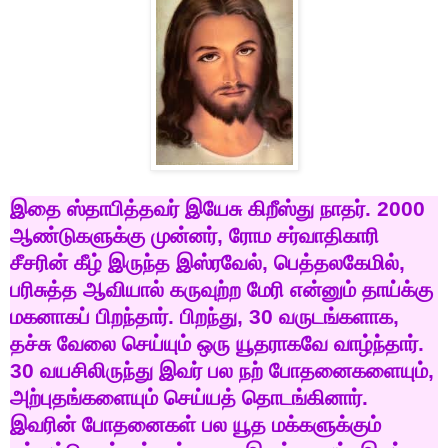
இதை
ஸ்தாபித்தவர்
இயேசு
கிறீஸ்து
நாதர்
. 2000
ஆண்டுகளுக்கு
முன்னர்
,
ரோம
சர்வாதிகாரி
சீசரின்
கீழ்
இருந்த
இஸ்ரவேல்
,
பெத்தலகேமில்
,
பரிசுத்த
ஆவியால்
கருவுற்ற
மேரி
என்னும்
தாய்க்கு
மகனாகப்
பிறந்தார்
.
பிறந்து
, 30
வருடங்களாக
,
தச்சு
வேலை
செய்யும்
ஒரு
யூதராகவே
வாழ்ந்தார்
.
30
வயசிலிருந்து
இவர்
பல
நற்
போதனைகளையும்
,
அற்புதங்களையும்
செய்யத்
தொடங்கினார்
.
இவரின்
போதனைகள்
பல
யூத
மக்களுக்கும்