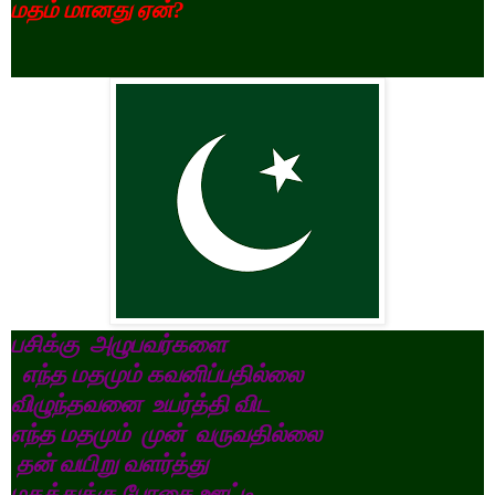
மதம்
மானது
ஏன்?
பசிக்கு
அழுபவர்களை
எந்த
மதமும்
கவனிப்பதில்லை
விழுந்தவனை
உயர்த்தி
விட
எந்த
மதமும்
முன்
வருவதில்லை
தன்
வயிறு
வளர்த்து
மதத்துக்கு
போதை
ஊட்டி