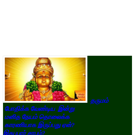
தருமம்
போதிக்க
வேண்டிய
இன்று
மனித
நேயம்
தொலைக்க
காரணியாக
இருப்பது
ஏன்?
இது
யார்
சாபம்?