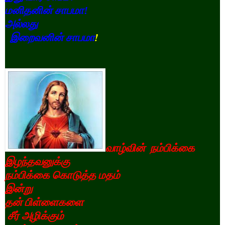
மனிதனின்
சாபமா!
அல்லது
இறைவனின்
சாபமா
!
வாழ்வின்
நம்பிக்கை
இழந்தவனுக்கு
நம்பிக்கை
கொடுத்த
மதம்
இன்று
தன்
பிள்ளைகளை
சீர்
அழிக்கும்