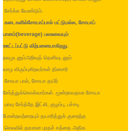
சேர்க்க வேண்டும்.
கடைகளில்சோயாப்பால்
மட்டுமல்ல, சோயாப்
பானம்(beverage) பலசுவையும்
ஊட்டப்பட்டு
விற்பனையாகிறது
.
நலமுடனும்அறிவுத்
தெளிவுடனும்
வாழ விரும்புகிறவர்கள் தினசரி
சோயா பால், சோயா தயிர்
சேர்த்துக்கொள்வார்கள். மூன்றாவதாக சோயா
மாவு சேர்த்தே இட்லி, குழம்பு, பச்சடி
போன்றவற்றையும் தயாரித்துக் குறைந்த
செலவில் தரமான புரதச் சத்தை அதிக