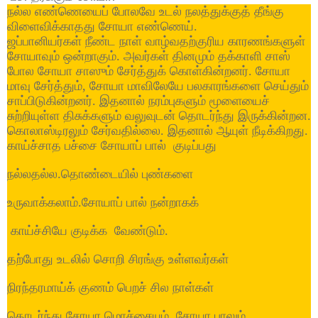
நல்ல எண்ணெயைப் போலவே உடல் நலத்துக்குத் தீங்கு
விளைவிக்காதது சோயா எண்ணெய்.
ஜப்பானியர்கள் நீண்ட நாள் வாழ்வதற்குரிய காரணங்களுள்
சோயாவும் ஒன்றாகும். அவர்கள் தினமும் தக்காளி சாஸ்
போல சோயா சாஸும் சேர்த்துக் கொள்கின்றனர். சோயா
மாவு சேர்த்தும், சோயா மாவிலேயே பலகாரங்களை செய்தும்
சாப்பிடுகின்றனர். இதனால் நரம்புகளும் மூளையைச்
சுற்றியுள்ள திசுக்களும் வலுவுடன் தொடர்ந்து இருக்கின்றன.
கொலாஸ்டிரலும் சேர்வதில்லை. இதனால் ஆயுள் நீடிக்கிறது.
காய்ச்சாத பச்சை சோயாப் பால் குடிப்பது
நல்லதல்ல.தொண்டையில் புண்களை
உருவாக்கலாம்.சோயாப் பால் நன்றாகக்
காய்ச்சியே குடிக்க வேண்டும்.
தற்போது
உடலில் சொறி சிரங்கு உள்ளவர்கள்
நிரந்தரமாய்க் குணம் பெறச் சில நாள்கள்
தொடர்ந்து சோயா மொச்சையும், சோயா பாலும்