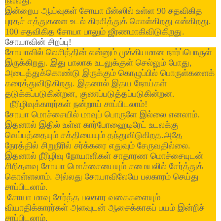
நல்லது.
இன்றைய ஆய்வுகள் சோயா பீன்ஸில் உள்ள 90 சதவிகித
புரதச் சத்துகளை உடல் கிரகித்துக் கொள்கிறது என்கிறது.
100 சதவிகித சோயா பாலும் ஜீரணமாகிவிடுகிறது.
சோயாவின் சிறப்பு!
சோயாவில் லெசித்தின் என்னும் முக்கியமான நார்ப்பொருள்
இருக்கிறது. இது பாலாக உடலுக்குள் செல்லும் போது,
அடைத்துக்கொண்டு இருக்கும் கொழுப்பில் பொருள்களைக்
கரைத்துவிடுகிறது. இதனால் இதய நோய்கள்
தடுக்கப்படுகின்றன, குணப்படுத்தப்படுகின்றன.
நீரிழிவுக்காரர்கள் நன்றாய் சாப்பிடலாம்!
சோயா மொச்சையில் மாவுப் பொருளே இல்லை எனலாம்.
இதனால் இதில் உள்ள கார்போஹைடிரேட் உடலக்கு
வெப்பத்தையும் சக்தியையும் தந்துவிடுகிறத.அதே
நேரத்தில் சிறுநீரில் சர்க்கரை எதுவும் சேருவதில்லை.
இதனால் நீரிழிவு நோயாளிகள் சாதாரண மொச்சையுடன்
சிறிதளவு சோயா மொச்சையையும் சமையலில் சேர்த்துக்
கொள்ளலாம். அல்லது சோயாவிலேயே பலகாரம் செய்து
சாப்பிடலாம்.
சோயா மாவு சேர்த்த பலகார வகைகளையும்
வியாதிக்காரர்கள் அளவுடன் ஆசைக்காகப் பயம் இன்றிச்
சாப்பிடலாம்.