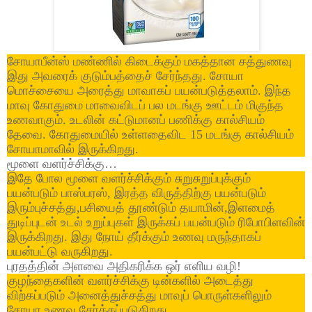
சோயாபீன்ஸ் மண்ணில் கிடைக்கும் மகத்தான சத்துணவு
இது அவரைக் குடும்பத்தைச் சேர்ந்தது. சோயா
மொச்சையை அரைத்து மாவாகப் பயன்படுத்தலாம். இந்த
மாவு கோதுமை மாவைவிடப் பல மடங்கு ஊட்டம் மிகுந்த
உணவாகும். உடலின் கட்டுமானப் பணிக்கு கால்சியம்
தேவை. கோதுமையில் உள்ளதைவிட 15 மடங்கு கால்சியம்
சோயாமாவில் இருக்கிறது
.
மூளை வளர்ச்சிக்கு
…
இதே போல மூளை வளர்ச்சிக்கும் சுறுசுறுப்புக்கும்
பயன்படும் பாஸ்பரஸ், இரத்த விருத்திற்கு பயன்படும்
இரும்புச்சத்து,பசியைத் தூண்டும் தயாமின்,இளமைத்
துடிப்புடன் உடல் உறுப்புகள் இருக்கப் பயன்படும் ரிபோபிளவின்
இருக்கிறது. இது நோய் தீர்க்கும் உணவு மருந்தாகப்
பயன்பட்டு வருகிறது
.
புரதத்தின் அளவை அதிகரிக்க ஒர் எளிய வழி!
குழந்தைகளின் வளர்ச்சிக்கு டின்களில் அடைத்து
விற்கப்படும் அனைத்துச்சத்து மாவுப் பொருள்களிலும்
சோயா உணவு சேர்க்கப்படுகிறது.