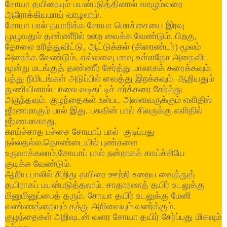
சோயா தயிரையும் பயன்படுத்தினால் வாழும்வரை
ஆரோக்கியமாய் வாழலாம்.
சோயா பால் தயாரிக்க சோயா மொச்சையை இரவு
முழுவதும் தண்ணீரில் ஊற வைக்க வேண்டும். பிறகு,
தோலை உரித்துவிட்டு, ஆட்டுக்கல் (கிரைண்டர்) மூலம்
அரைக்க வேண்டும். எவ்வளவு மாவு உள்ளதோ அதைவிட
மூன்று மடங்குத் தண்ணீர் சேர்த்து பாலாகக் கரைக்கவும்.
பத்து நிமிடங்கள் அடுப்பில் வைத்து இறக்கவும். ஆறியதும்
துணியினால் பாலை வடிகட்டிச் சர்க்கரை சேர்த்து
அருந்தவும். குழந்தைகள் உள்பட அனைவருக்கும் எளிதில்
ஜீரணமாகும் பால் இது. பசுவின் பால் சிலருக்கு எளிதில்
ஜீரணமாகாது.
காய்ச்சாத பச்சை சோயாப் பால் குடிப்பது
நல்லதல்ல.தொண்டையில் புண்களை
உருவாக்கலாம்.சோயாப் பால் நன்றாகக் காய்ச்சியே
குடிக்க வேண்டும்.
ஆறிய பாலில் சிறிது தயிரை ஊற்றி உறைய வைத்துத்
தயிராகப் பயன்படுத்தலாம். சாதாரணத் தயிர் உடலுக்கு
மினுமினுப்பைத் தரும். சோயா தயிர் உடலுக்கு மேனி
வண்ணத்தையும் தந்து அறிவையும் வளர்க்கும்.
குழந்தைகள் அறிவுடன் வளர சோயா தயிர் சேர்ப்பது மிகவும்