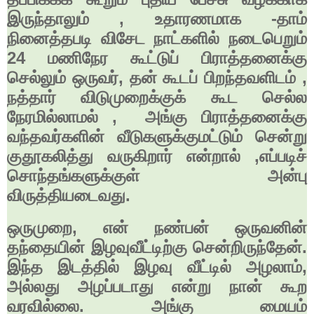
இருந்தாலும்
,
உதாரணமாக -தாம்
நினைத்தபடி விசேட நாட்களில் நடைபெறும்
24
மணிநேர கூட்டுப் பிராத்தனைக்கு
செல்லும் ஒருவர்
,
தன் கூடப் பிறந்தவளிடம்
,
நத்தார் விடுமுறைக்குக் கூட செல்ல
நேரமில்லாமல்
,
அங்கு பிராத்தனைக்கு
வந்தவர்க
ளின்
வீடுகளுக்கு
மட்டும்
சென்று
குதூகலித்து வருகிறார் என்றால்
,
எப்படிச்
சொந்தங்களுக்குள் அன்பு
விருத்தியடைவது.
ஒருமுறை
,
என் நண்பன் ஒருவனின்
தந்தையின் இழவுவீட்டிற்கு சென்றிருந்தேன்.
இந்த இடத்தில் இழவு வீட்டில் அழலாம்
,
அல்லது
அழப்படாது என்று நான் கூற
வரவில்லை. அங்கு மையம்