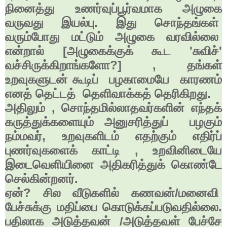
நினைத்து உணர்வுப்பூர்வமாக அழுகை
வருவது இயல்பு. இது சொந்தங்கள்
வரும்போது மட்டும் அழுகை வரவில்லை
என்றால் [அழுகைக்குக் கூட
'
சுவிச்
'
வச்சிருக்கிறாங்களோ
?] ,
தங்கள்
உறவுகளுடன் கூடிப் பழகாமையே காரணம்
எனத் தெட்டத் தெளிவாக்கத் தெரிகிறது.
அதிலும்
,
சொந்தமில்லாதவர்களின் எந்தக்
கருத்துக்களையும் அனுசரித்துப் பழகும்
நம்மவர்
,
உறவுகளிடம் எதற்கும் எதிர்ப்
புணர்வுகளைக் காட்டி
,
உறவினிடையே
இடைவெளியினை அதிகரித்துக் கொண்டே
செல்கின்றனர்.
ஏன்
?
சில வீடுகளில் கணவன்/மனைவி
பேச்சுக்கு மதிப்பை கொடுக்கப்படுவதில்லை.
பதிலாக அடுத்தவன் /அடுத்தவள் பேச்சே