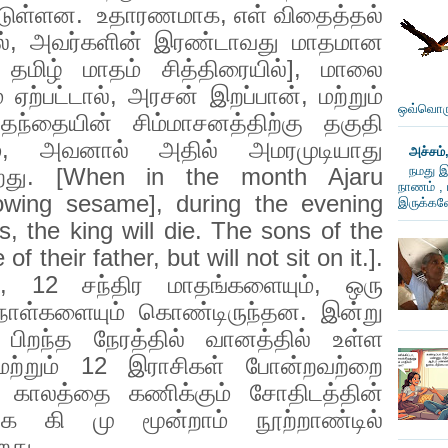
்டுள்ளன.
உதாரணமாக
,
எள் விதைத்தல்
்
,
அவர்களின் இரண்டாவது மாதமான
 தமிழ் மாதம் சித்திரையில்]
,
மாலை
 ஏற்பட்டால்
,
அரசன் இறப்பான்
,
மற்றும்
ஒவ்வொரு
்தையின் சிம்மாசனத்திற்கு தகுதி
்
,
அவனால் அதில் அமரமுடியாது
அச்சம்
நமது இ
றது. [
When in the month Ajaru
நாணம் , 
sowing sesame], during the evening
இருக்கவே
, the king will die. The sons of the
 of their father, but will not sit on it.].
, 12
சந்திர மாதங்களையும்
,
ஒரு
ாள்களையும் கொண்டிருந்தன. இன்று
 பிறந்த நேரத்தில் வானத்தில் உள்ள
மற்றும்
12
இராசிகள் போன்றவற்றை
் காலத்தை கணிக்கும் சோதிடத்தின்
க கி மு மூன்றாம் நூற்றாண்டில்
றது.