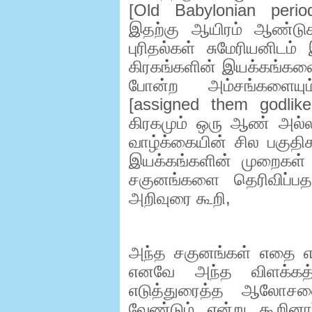
[
Old Babylonian peri
இதற்கு ஆயிரம் ஆண்டுக
புரிதல்கள் சுமேரியனிடம்
கிரகங்களின் இயக்கங்கள
போன்ற அம்சங்களையும
[
assigned them godlik
கிரகமும் ஒரு ஆண் அல்
வாழ்க்கையின் சில பகுதி
இயக்கங்களின் முறைகள் 
சகுனங்களை தெரிவிப்பத
அறிவுரை கூறி
,
அந்த சகுனங்கள் எதை எம
எனவே அந்த விளக்கத
எடுத்துரைத்த ஆலோச
வேண்டும் என்று கூறின