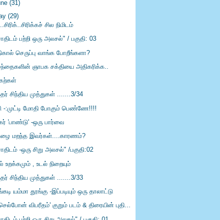
une
(31)
ay
(29)
ி..சிரிக்..சிரிக்கச் சில நிமிடம்
திடம் பற்றி ஒரு அலசல்" / பகுதி: 03
திகால் செருப்பு வாங்க போறீங்களா?
ழந்தைகளின் ஞாபக சக்தியை அதிகரிக்க..
கற்கள்
்தர் சிந்திய முத்துகள் .......3/34
ி -:முட்டி மோதி போகும் பெண்ணே!!!!
கர் 'பாண்டு' -ஒரு பார்வை
ிழை மறந்த இவர்கள்....காரணம்?
ோதிடம் -ஒரு சிறு அலசல்" /பகுதி:02
் உறக்கமும் , உடல் நிறையும்
்தர் சிந்திய முத்துகள் .......3/33
்கடி யம்மா தூங்கு -இப்படியும் ஒரு தாலாட்டு
செல்போன் விபரீதம்' குறும் படம் & திரையின் புதி...
திடம் பற்றி ஒரு சிறு அலசல்" / பகுதி: 01