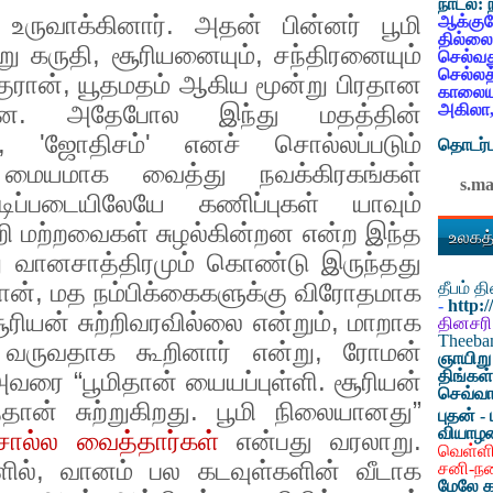
நாடல்:
 உருவாக்கினார். அதன் பின்னர் பூமி
ஆக்குவ
தில்லை
று கருதி
,
சூரியனையும்
,
சந்திரனையும்
செல்வத
செல்லத
குரான்
,
யூதமதம் ஆகிய மூன்று பிரதான
காலையட
்றன. அதேபோல இந்து மதத்தின்
அகிலா,
, '
ஜோதிசம்
'
எனச் சொல்லப்படும்
தொடர்ப
 மையமாக வைத்து நவக்கிரகங்கள்
s.m
ிப்படையிலேயே கணிப்புகள் யாவும்
்றி மற்றவைகள் சுழல்கின்றன என்ற இந்த
உலகத்
 வானசாத்திரமும் கொண்டு இருந்தது
ான்
,
மத நம்பிக்கைகளுக்கு விரோதமாக
தீபம் 
-
http:
ரியன் சுற்றிவரவில்லை என்றும்
,
மாறாக
தினசரி
Theeb
 வருவதாக கூறினார் என்று
,
ரோமன்
ஞாயிறு
திங்கள
வரை “பூமிதான் யையப்புள்ளி. சூரியன்
செவ்வா
தான் சுற்றுகிறது. பூமி நிலையானது”
புதன் - 
வியாழ
சொல்ல வைத்தார்கள்
என்பது வரலாறு.
வெள்ளி
ில்
,
வானம் பல கடவுள்களின் வீடாக
சனி-ந
மேலே க