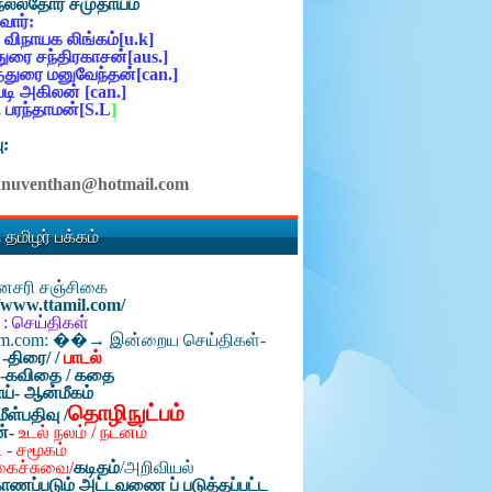
நல்லதோர் சமுதாயம்
ோர்:
 விநாயக லிங்கம்[u.k]
ுரை சந்திரகாசன்[aus.]
்துரை மனுவேந்தன்[can.]
ி அகிலன் [can.]
 பரந்தாமன்[S.L
]
ு:
anuventhan@hotmail.com
 தமிழர் பக்கம்
தினசரி சஞ்சிகை
//www.ttamil.com/
 : செய்திகள்
am.com: ��→ இன்றைய செய்திகள்-
 -திரை/
/
பாடல்
்-கவிதை / கதை
ய்- ஆன்மீகம்
தொழிநுட்பம்
மீள்பதிவு /
ன்-
உடல் நலம் / நடனம்
 - சமூகம்
கைச்சுவை/
கடிதம்
/
அறிவியல்
ாணப்படும் அட்டவணை ப் படுத்தப்பட்ட