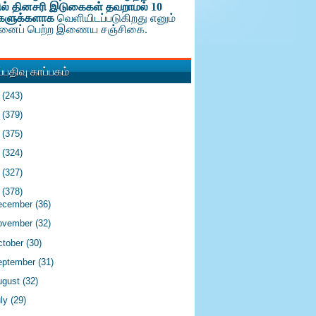
ல் தினசரி இடுகைகள் தவறாமல் 10
களுக்க
ளாக
வெளியிடப்படுகிறது எனும்
டினைப் பெற்ற இணைய சஞ்சிகை.
பதிவு காப்பகம்
6
(243)
5
(379)
4
(375)
3
(324)
2
(327)
1
(378)
ecember
(36)
ovember
(32)
ctober
(30)
eptember
(31)
ugust
(32)
uly
(29)