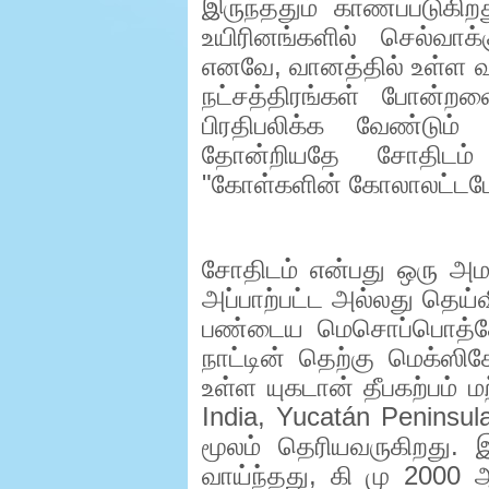
இருந்ததும் காணப்படுகிறத
உயிரினங்களில் செல்வாக்
எனவே
,
வானத்தில் உள்ள வ
நட்சத்திரங்கள் போன்றவ
பிரதிபலிக்க வேண்டும் 
தோன்றியதே சோதிடம்
"கோள்களின் கோலாலட்டமே 
சோதிடம் என்பது ஒரு அம
அப்பாற்பட்ட அல்லது தெய
பண்டைய மெசொப்பொத்த
நாட்டின் தெற்கு மெக்ஸி
உள்ள யுகடான் தீபகற்பம் மற
India, Yucatán Peninsu
மூலம் தெரியவருகிறது. 
வாய்ந்தது
,
கி மு
2000
ஆ