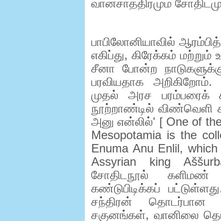
வானசாத்திரமும் சோதிடமும
பாபிலோனியாவில் ஆரம்பித
எகிப்து
,
கிரேக்கம் மற்றும் 
சீனா போன்ற நாடுகளுக்கும
பரவியதாக அறிகிறோம். 
முதல் அரச பரம்பரைக் க
நூற்றாண்டில் விண்வெளி
அனு என்லில்
' [ One of t
Mesopotamia is the coll
Enuma Anu Enlil, which w
Assyrian king Aššur
சோதிடநூல் களிமண் 
கண்டுபிடிக்கப் பட்டுள்
சந்திரன் தொடர்பான 
சகுனங்கள்
,
வானிலை தொட