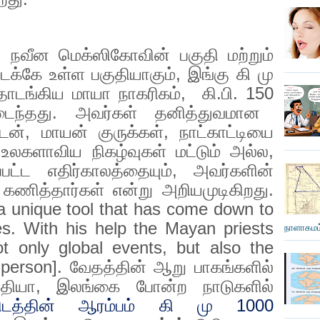
நவீன மெக்ஸிகோவின் பகுதி மற்றும்
டக்கே உள்ள பகுதியாகும்
,
இங்கு கி மு
டங்கிய மாயா நாகரிகம்
,
கி.பி.
150
டைந்தது. அவர்கள் தனித்துவமான
ுடன்
,
மாயன் குருக்கள்
,
நாட்காட்டியை
,
உலகளாவிய நிகழ்வுகள் மட்டும் அல்ல
,
ட்ட எதிர்காலத்தையும்
,
அவர்களின்
ு கணித்தார்கள் என்று அறியமுடிகிறது.
a unique tool that has come down to
s. With his help the Mayan priests
நாளாகமம்
t only global events, but also the
 person].
வேதத்தின் ஆறு பாகங்களில்
தியா
,
இலங்கை போன்ற நாடுகளில்
ிடத்தின் ஆரம்பம் கி மு
1000