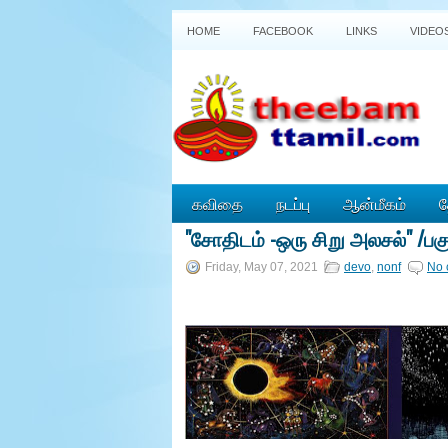
HOME
FACEBOOK
LINKS
VIDEO
கவிதை
நடப்பு
ஆன்மீகம்
த
"சோதிடம் -ஒரு சிறு அலசல்" /பக
P
o
Friday, May 07, 2021
devo
,
nonf
No 
w
e
r
e
d
b
y
B
l
o
g
g