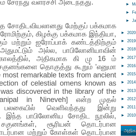
் சேர்ந்து வளர்ச்சி அடைந்தது.
►
M
►
F
►
J
்த சோதிடவியலானது மேற்குப் பக்கமாக
உரோமிற்கும்
,
கிழக்கு பக்கமாக இந்தியா
,
►
202
் மற்றும் ஐரோப்பாக் கண்டத்திற்கும்
►
201
அதுமட்டும் அல்ல
,
பாபிலோனியாவின்
►
201
ாலத்தில்
,
அதிகமாக கி மு
16
ம்
►
201
 சகுனங்களை தொகுத்து கூறும்
'
எனுமா
►
201
he most remarkable texts from ancient
►
201
ection of celestial omens known as
►
201
as discovered in the library of the
►
201
banipal in Nineveh]
என்ற முதல்
►
201
பலகையில் வெளிவந்தது இன்று
►
201
ளது. இந்த பாபிலோனிய சோதிட நூலில்
,
►
201
சகுனங்கள்
,
சூரியன் தொடர்பான
அதிகம
ர்பான மற்றும் கோள்கள் தொடர்பான