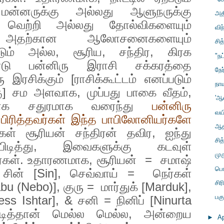
 மன்னருக்கு அல்லது ஆளுநருக்கு
அதி
ும் வெற்றி அல்லது தோல்விகளையும்
வி
 அதற்கான ஆலோசனைகளையும்
சித
டும் அல்ல
,
சூரிய
,
சந்திர
,
கிரக
"நட
ு பன்னிரு இராசி சக்கரத்தை
நே
ரசிக்கும் [ராசிக்கூட்டம் எனப்படும்
நா
கு] சம அளவாக
,
முப்பது பாகை வீதம்
,
'ஆ
காக சதுரமாக வரைந்து
பன்னிரு
வயி
 பிரித்தவர்கள் இந்த பாபிலோனியர்களே
ஆத
கள் சூரியன் சந்திரன் தவிர
,
ஐந்து
சித
டித்து
,
இவைகளுக்கு கடவுள்
மு
ர்கள். உதாரணமாக
,
சூரியன்
=
சமாஷ்
பொ
 சின் [
Sin],
செவ்வாய் =
நெர்கள்
சிரி
bu (Nebo)],
குரு =
மார்துக் [
Marduk],
பகு
ess Ishtar], &
சனி = நினிப் [
Ninurta
படித்தான் மெல்ல மெல்ல
,
அன்றைய
►
Ap