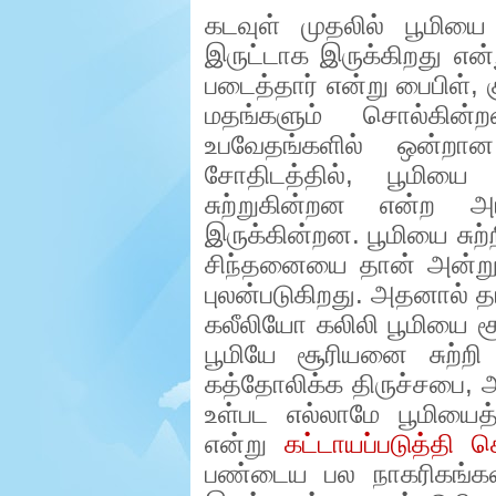
e
கடவுள் முதலில் பூமியை
r
.
இருட்டாக இருக்கிறது என்
படைத்தார் என்று பைபிள்
,
மதங்களும் சொல்கின
உபவேதங்களில் ஒன்றான
சோதிடத்தில்
,
பூமியை
சுற்றுகின்றன என்ற அட
இருக்கின்றன. பூமியை சுற
சிந்தனையை தான் அன்று
புலன்படுகிறது. அதனால் த
கலீலியோ கலிலி பூமியை சூ
பூமியே சூரியனை சுற்றி
கத்தோலிக்க திருச்சபை
,
அ
உள்பட எல்லாமே பூமியைத்
என்று
கட்டாயப்படுத்தி 
பண்டைய பல நாகரிகங்கள