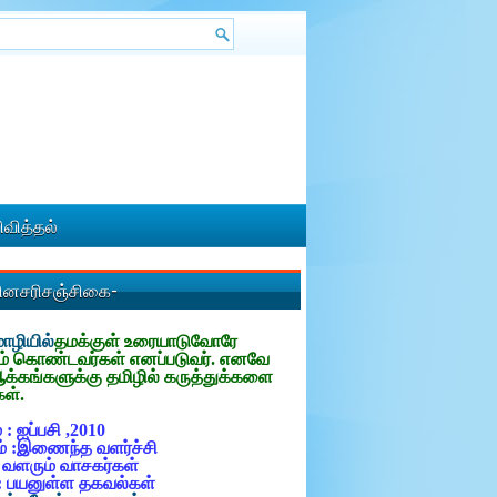
வித்தல்
தினசரிசஞ்சிகை-
ழியில்
தமக்குள்
உரையாடுவோரே
ம் கொண்டவர்கள் எனப்படுவர். எனவே
ஆக்கங்களுக்கு தமிழில் கருத்துக்களை
கள்.
 : ஐப்பசி ,2010
் :இணைந்த வளர்ச்சி
: வளரும் வாசகர்கள்
: பயனுள்ள தகவல்கள்