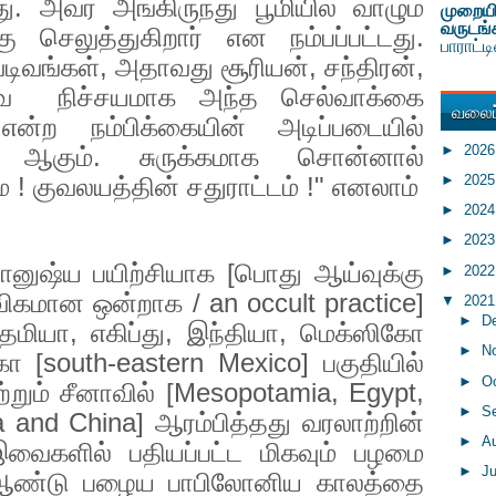
ு. அவர் அங்கிருந்து பூமியில் வாழும்
முறையி
வருடங்
கு செலுத்துகிறார் என நம்பப்பட்டது.
பாராட்
டிவங்கள்
,
அதாவது சூரியன்
,
சந்திரன்
,
ை
நிச்சயமாக அந்த செல்வாக்கை
வலைப்
என்ற நம்பிக்கையின் அடிப்படையில்
►
202
 ஆகும். சுருக்கமாக சொன்னால்
►
202
! குவலயத்தின் சதுராட்டம் !" எனலாம்
►
202
►
202
ானுஷ்ய பயிற்சியாக [பொது ஆய்வுக்கு
►
202
்விகமான ஒன்றாக /
an occult practice]
▼
202
►
D
ேமியா
,
எகிப்து
,
இந்தியா
,
மெக்ஸிகோ
►
N
கோ [
south-eastern Mexico]
பகுதியில்
►
O
்றும் சீனாவில் [
Mesopotamia, Egypt,
►
S
la and China]
ஆரம்பித்தது வரலாற்றின்
►
A
இவைகளில் பதியப்பட்ட மிகவும் பழமை
►
J
ண்டு பழைய பாபிலோனிய காலத்தை