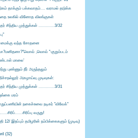
கம் தாக்கும் பக்கவாதம்.... வராமல் தடுக்க
ந்தை உலகில் வினோத விலங்குகள்
்தர் சிந்திய முத்துக்கள் .............3/32
்பு"
ர்மைக்கு வந்த சோதனை
யா?மனிதனா?''வொவ் ,வொவ் ''-குறும்படம்
ண்டாள் மாலை'
ற்று புண்ணும் நீர் அருந்தலும்
ிச்சநல்லூர் அகழாய்வு முடிவுகள்:
்தர் சிந்திய முத்துக்கள் .............3/31
ருங்கை மரம்
துப்பணியின் நகைச்சுவை நடிகர் ''விவேக்''
......சிரிப்......சிரிப்பு வருது!
தி 12/ இறப்பும் தமிழரின் நம்பிக்கைகளும் (முடிவு)
ril
(32)