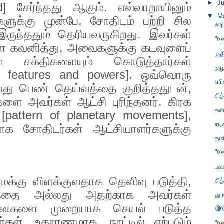
►
J
od]
சேர்ந்தது ஆகும். எவ்வாறாயினும்
▼
M
ளுக்கு முன்பே
,
சோதிடம் பற்றி சில
சிர
 இருந்ததும் தெரியவருகிறது. இவர்கள்
"சோ
ை கவனித்து
,
அவைகளுக்கு கடவுளைப்
கு
் சக்திகளையும் கொடுத்தார்கள்
கு
e features and powers].
ஒவ்வொரு
எரி
லது பெண் தெய்வத்தை குறித்ததுடன்
,
சித
களை அவர்கள் ஆட்சி புரிந்தனர். கிரக
கவ
[
pattern of planetary movements],
நடி
ாக சோதிடர்கள் ஆட்சியாளர்களுக்கு
தம
"ச
பகல
க்கு விளக்குவதாக தெளிவு படுத்தி
,
சித
்தை அல்லது அதற்காக அவர்கள்
தூங
னைகளை முறையாக செயல் படுத்த
🔴'
ார்கள். உதாரணமாக
,
நாட்டில் ஏற்படும்
"சோ