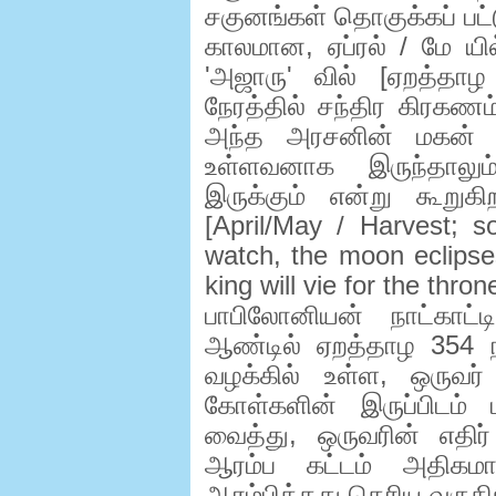
சகுனங்கள் தொகுக்கப் பட
காலமான
,
ஏப்ரல் / மே யில
'
அஜாரு
'
வில் [ஏறத்தாழ
நேரத்தில் சந்திர கிரகணம்
அந்த அரசனின் மகன் தந
உள்ளவனாக இருந்தாலும
இருக்கும் என்று கூறுகி
[April/May / Harvest; 
watch, the moon eclipses
king will vie for the throne
பாபிலோனியன் நாட்காட்டி
ஆண்டில் ஏறத்தாழ
354
ந
வழக்கில் உள்ள
,
ஒருவர்
கோள்களின் இருப்பிடம் 
வைத்து
,
ஒருவரின் எதிர
ஆரம்ப கட்டம் அதிகமா
ஆரம்பித்தது தெரிய வருகி