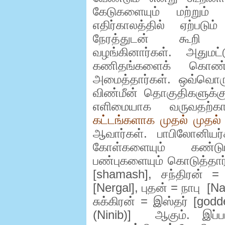
கேடுகளையும் மற்றும்
எதிர்காலத்தில் ஏற்பட
நேரத்துடன் கூறி
வழங்கினார்கள். அதுமட்
கணிதங்களைக் கொண்ட
அமைத்தார்கள். ஒவ்வொரு இ
விண்மீன் தொகுதிகளுக்
எளிமையாக வருவதற்
கட்டங்களாக முதல் முதல்
ஆவார்கள். பாபிலோனியர்
கோள்களையும் கண்டுபி
பண்புகளையும் கொடுத்தா
[
shamash],
சந்திரன் =
[
Nergal],
புதன் = நாபு
[
Na
சுக்கிரன் = இஸ்தர் [
godd
(Ninib)]
ஆகும். இப்