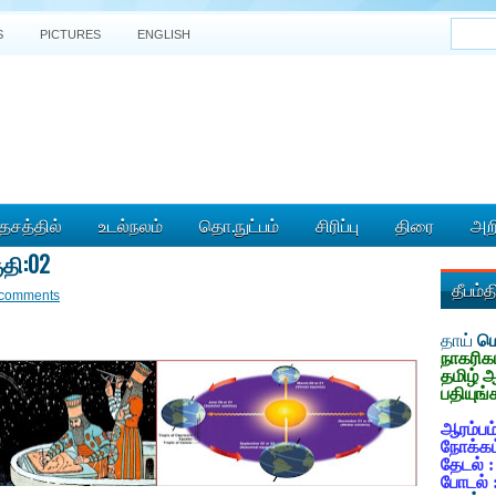
S
PICTURES
ENGLISH
ேசத்தில்
உடல்நலம்
தொ.நுட்பம்
சிரிப்பு
திரை
அறி
ுதி:02
தீபம்
comments
தாய்
மொ
நாகரிக
தமிழ் 
பதியுங்
ஆரம்பம்
நோக்கம
தேடல் 
போடல் 