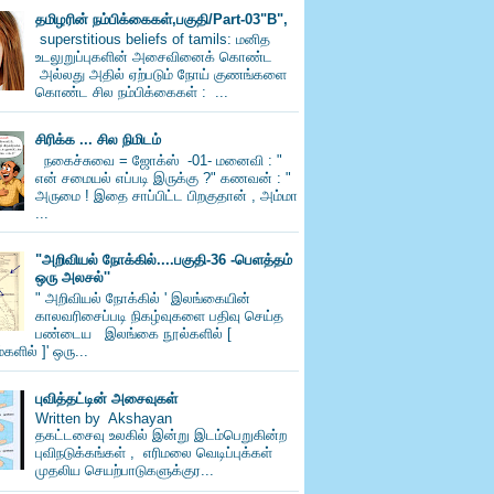
தமிழரின் நம்பிக்கைகள்,பகுதி/Part-03"B",
superstitious beliefs of tamils: மனித
உடலுறுப்புகளின் அசைவினைக் கொண்ட
அல்லது அதில் ஏற்படும் நோய் குணங்களை
கொண்ட சில நம்பிக்கைகள் : ...
சிரிக்க ... சில நிமிடம்
நகைச்சுவை = ஜோக்ஸ் -01- மனைவி : "
என் சமையல் எப்படி இருக்கு ?" கணவன் : "
அருமை ! இதை சாப்பிட்ட பிறகுதான் , அம்மா
...
"அறிவியல் நோக்கில்....பகுதி-36 -பெளத்தம்
ஒரு அலசல்''
" அறிவியல் நோக்கில் ' இலங்கையின்
காலவரிசைப்படி நிகழ்வுகளை பதிவு செய்த
பண்டைய இலங்கை நூல்களில் [
களில் ]' ஒரு...
புவித்தட்டின் அசைவுகள்
Written by Akshayan
தகட்டசைவு உலகில் இன்று இடம்பெறுகின்ற
புவிநடுக்கங்கள் , எரிமலை வெடிப்புக்கள்
முதலிய செயற்பாடுகளுக்குர...