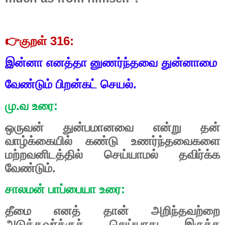
👉
குறள் 316:
இன்னா எனத்தா னுணர்ந்தவை துன்னாமை
வேண்டும் பிறன்கட் செயல்.
மு.வ உரை:
ஒருவன் துன்பமானவை என்று தன்
வாழ்க்கையில் கண்டு உணர்ந்தவைகளை
மற்றவனிடத்தில் செய்யாமல் தவிர்க்க
வேண்டும்.
சாலமன் பாப்பையா உரை:
தீமை எனத் தான் அறிந்தவற்றை
அடுத்தவர்க்குச் செய்யாது இருக்க