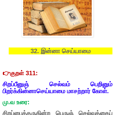
32.
இன்னா
செய்யாமை
👉
குறள் 311:
சிறப்பீனுஞ் செல்வம் பெறினும்
பிறர்க்கின்னாசெய்யாமை மாசற்றார் கோள்.
மு.வ உரை:
சிறப்பைத்தருகின்ற பெருஞ் செல்வத்தைப்