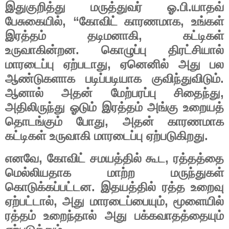
.
.
இதுகுறித்து
மருத்துவர்
ஓ
பி
யாதவ்
, “
,
பேசுகையில்
கோவிட்
காரணமாக
உங்கள்
,
இரத்தம்
தடிமனாகி
கட்டிகள்
.
உருவாகின்றன
கொழுப்பு
திரட்சியால்
,
மாரடைப்பு
ஏற்படாது
ஏனெனில்
அது
பல
.
ஆண்டுகளாக
படிப்படியாக
குவிந்துவிடும்
,
ஆனால்
அதன்
மேற்பரப்பு
சிதைந்து
அதிலிருந்து
ஓடும்
இரத்தம்
அங்கு
உறையத்
,
தொடங்கும்
போது
அதன்
காரணமாக
.
கட்டிகள்
உருவாகி
மாரடைப்பு
ஏற்படுகிறது
,
,
எனவே
கோவிட்
சமயத்தில்
கூட
ரத்தத்தை
மெல்லியதாக
மாற்ற
மருந்துகள்
.
கொடுக்கப்பட்டன
இதயத்தில்
ரத்த
உறைவு
,
,
ஏற்பட்டால்
அது
மாரடைப்பையும்
மூளையில்
ரத்தம்
உறைந்தால்
அது
பக்கவாதத்தையும்