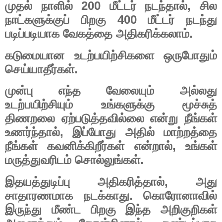
200
,
முதல்
நாளில்
மீட்டர்
நடந்தால்
சில
400
நாட்களுக்குப்
பிறகு
மீட்டர்
நடந்து
.
படிப்படியாக
வேகத்தை
அதிகரிக்கலாம்
கடுமையான
உடற்பயிற்சிகளை
ஒருபோதும்
.
செய்யாதீர்கள்
முன்பு
எந்த
வேலையும்
அல்லது
உடற்பயிற்சியும்
உங்களுக்கு
மூச்சுத்
திணறலை
ஏற்படுத்தவில்லை
என்று
நீங்கள்
,
உணர்ந்தால்
இப்போது
அதில்
மாற்றத்தை
,
நீங்கள்
கவனிக்கிறீர்கள்
என்றால்
உங்கள்
.
மருத்துவரிடம்
சொல்லுங்கள்
,
இதயத்துடிப்பு
அதிகரித்தால்
அது
.
சாதாரணமாக
நடக்காது
கொரோனாவில்
இருந்து
மீண்ட
பிறகு
இந்த
அறிகுறிகள்