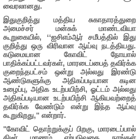
.
வைரலானது
இதுகுறித்து
மத்திய
சுகாதாரத்துறை
அமைச்சர்
மன்சுக்
மாண்டவியா
, ‘‘
கூறுகையில்
ஐசிஎம்ஆர்
சமீபத்தில்
இது
.
குறித்து
ஒரு
விரிவான
ஆய்வு
நடத்தியது
கடுமையான
கோவிட்
நோயால்
,
பாதிக்கப்பட்டவர்கள்
மாரடைப்பைத்
தவிர்க்க
குறைந்தபட்சம்
ஒன்று
அல்லது
இரண்டு
ஆண்டுகளுக்கு
அதிகப்படியான
கடின
,
,
உழைப்பு
அதிக
உடற்பயிற்சி
ஓட்டம்
அல்லது
அதிகப்படியான
உடற்பயிற்சி
ஆகியவற்றைத்
தவிர்க்க
வேண்டும்
என்று
இந்த
ஆய்வு
,"
.
கூறுகிறது
என்றார்
"
,
கோவிட்
தொற்றுக்குப்
பிறகு
மாரடைப்பால்
திடீர்
மரணம்
ஏற்படுவதை
நாங்கள்