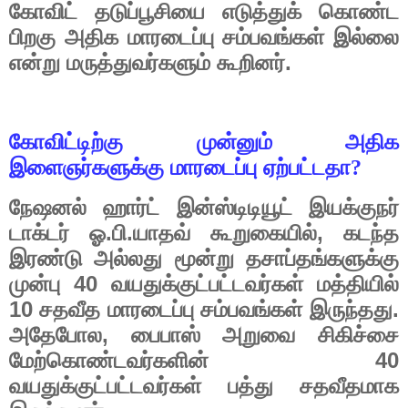
கோவிட்
தடுப்பூசியை
எடுத்துக்
கொண்ட
பிறகு
அதிக
மாரடைப்பு
சம்பவங்கள்
இல்லை
.
என்று
மருத்துவர்களும்
கூறினர்
கோவிட்டிற்கு
முன்னும்
அதிக
இளைஞர்களுக்கு
மாரடைப்பு
ஏற்பட்டதா?
நேஷனல்
ஹார்ட்
இன்ஸ்டிடியூட்
இயக்குநர்
.
.
,
டாக்டர்
ஓ
பி
யாதவ்
கூறுகையில்
கடந்த
இரண்டு
அல்லது
மூன்று
தசாப்தங்களுக்கு
40
முன்பு
வயதுக்குட்பட்டவர்கள்
மத்தியில்
10
.
சதவீத
மாரடைப்பு
சம்பவங்கள்
இருந்தது
,
அதேபாேல
பைபாஸ்
அறுவை
சிகிச்சை
40
மேற்கொண்டவர்களின்
வயதுக்குட்பட்டவர்கள்
பத்து
சதவீதமாக