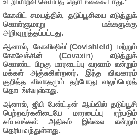
."
உடற்பயிற்சி
செய்யத்
தொடங்கக்கூடாது
,
கோவிட்
சமயத்தில்
தடுப்பூசியை
எடுத்துக்
கொள்ளுமாறு
மக்களுக்கு
.
அறிவுறுத்தப்பட்டது
,
(Covishield)
ஆனால்
கோவிஷில்ட்
மற்றும்
(Covaxin)
கோவேக்சின்
எடுத்துக்
கொண்ட
பிறகு
மாரடைப்பு
வரலாம்
என்றும்
.
மக்கள்
அஞ்சுகின்றனர்
இந்த
விவகாரம்
குறித்த
விவாதமும்
தற்போது
வலுப்பெறத்
.
தொடங்கியுள்ளது
,
ஆனால்
ஜிபி
பேன்ட்டின்
ஆய்வில்
தடுப்பூசி
பெற்றவர்களிடையே
மாரடைப்பு
ஏற்படும்
சம்பவங்கள்
அதிகம்
இல்லை
என்றும்
.
தெரியவந்துள்ளது