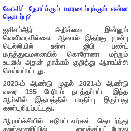
கோவிட்
நோய்க்கும்
மாரடைப்புக்கும்
என்ன
?
தொடர்பு
ஐசிஎம்ஆர்
அறிக்கை
இன்னும்
,
வெளிவரவில்லை
ஆனால்
இதற்கு
முன்பு
டெல்லியில்
உள்ள
ஜிபி
பண்ட்
மருத்துவமனையில்
கொரோனா
மற்றும்
உடலில்
அதன்
தாக்கம்
குறித்து
ஆராய்ச்சி
.
செய்யப்பட்டது
2020-
2021-
ம்
ஆண்டு
முதல்
ம்
ஆண்டு
135
வரை
பேரிடம்
நடத்தப்பட்ட
இந்த
ஆய்வில்
இதயத்தில்
பாதிப்பு
இருப்பது
.
கண்டறியப்பட்டது
ஆராய்ச்சியில்
ஈடுபட்டவர்கள்
தொடர்ந்து
கண்காணிப்பில்
வைக்கப்பட்டபோது