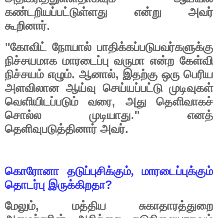
கண்டறியப்பட்டுள்ளது
என்று
அவர்
.
கூறினார்
"
கோவிட்
நோயால்
பாதிக்கப்படுபவர்களுக்கு
நிச்சயமாக
மாரடைப்பு
வருமா
என்ற
கேள்வி
.
,
நிச்சயம்
எழும்
ஆனால்
இதற்கு
ஒரு
பெரிய
அளவிலான
ஆய்வு
செய்யப்பட்டு
முடிவுகள்
,
வெளியிடப்படும்
வரை
அது
தெளிவாகச்
."
சொல்ல
முடியாது
எனத்
.
தெளிவுபடுத்தினார்
அவர்
கொரோனா
தடுப்புசிக்கும்,
மாரடைப்புக்கும்
?
தொடர்பு
இருக்கிறதா
,
மேலும்
மத்திய
சுகாதாரத்துறை