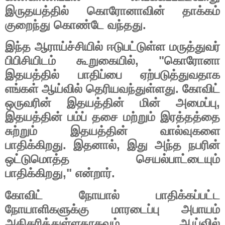
இருதயத்தில்
கொரோனாவின்
தாக்கம்
.
குறைந்து
கொண்டே
வந்தது
இந்த
ஆராய்ச்சியில்
ஈடுபட்டுள்ள
மருத்துவர்
, "
பிபிசியிடம்
கூறுகையில்
கொரோனா
இதயத்தில்
பாதிப்பை
ஏற்படுத்துவதாக
.
எங்கள்
ஆய்வில்
தெரியவந்துள்ளது
கோவிட்
,
ஒருவரின்
இதயத்தின்
மின்
அமைப்பு
இதயத்தின்
பம்ப்
தசை
மற்றும்
இரத்தத்தை
சுற்றும்
இதயத்தின்
வால்வுகளை
.
,
பாதிக்கிறது
இதனால்
இது
அந்த
நபரின்
ஒட்டுமொத்த
செயல்பாட்டையும்
,"
.
பாதிக்கிறது
என்றார்
கோவிட்
நோயால்
பாதிக்கப்பட்ட
நோயாளிகளுக்கு
மாரடைப்பு
அபாயம்
அதிகரித்துள்ளதாகவும்
ஆய்வில்