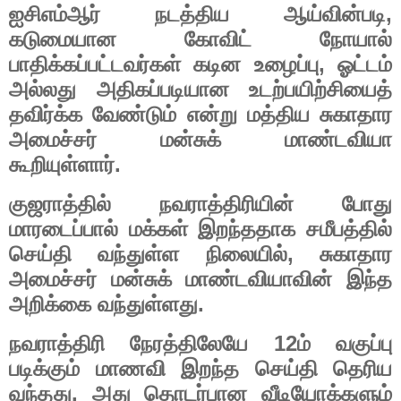
,
ஐசிஎம்ஆர்
நடத்திய
ஆய்வின்படி
கடுமையான
கோவிட்
நோயால்
,
பாதிக்கப்பட்டவர்கள்
கடின
உழைப்பு
ஓட்டம்
அல்லது
அதிகப்படியான
உடற்பயிற்சியைத்
தவிர்க்க
வேண்டும்
என்று
மத்திய
சுகாதார
அமைச்சர்
மன்சுக்
மாண்டவியா
.
கூறியுள்ளார்
குஜராத்தில்
நவராத்திரியின்
போது
மாரடைப்பால்
மக்கள்
இறந்ததாக
சமீபத்தில்
,
செய்தி
வந்துள்ள
நிலையில்
சுகாதார
அமைச்சர்
மன்சுக்
மாண்டவியாவின்
இந்த
.
அறிக்கை
வந்துள்ளது
12
நவராத்திரி
நேரத்திலேயே
ம்
வகுப்பு
படிக்கும்
மாணவி
இறந்த
செய்தி
தெரிய
.
வந்தது
அது
தொடர்பான
வீடியோக்களும்