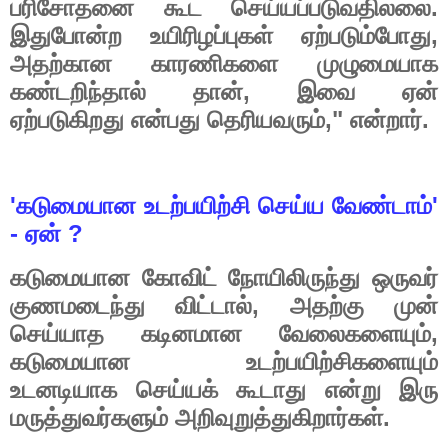
.
பரிசோதனை
கூட
செய்யப்படுவதிலலை
,
இதுபோன்ற
உயிரிழப்புகள்
ஏற்படும்போது
அதற்கான
காரணிகளை
முழுமையாக
,
கண்டறிந்தால்
தான்
இவை
ஏன்
,"
.
ஏற்படுகிறது
என்பது
தெரியவரும்
என்றார்
'
'
கடுமையான
உடற்பயிற்சி
செய்ய
வேண்டாம்
-
?
ஏன்
கடுமையான
கோவிட்
நோயிலிருந்து
ஒருவர்
,
குணமடைந்து
விட்டால்
அதற்கு
முன்
,
செய்யாத
கடினமான
வேலைகளையும்
கடுமையான
உடற்பயிற்சிகளையும்
உடனடியாக
செய்யக்
கூடாது
என்று
இரு
.
மருத்துவர்களும்
அறிவுறுத்துகிறார்கள்