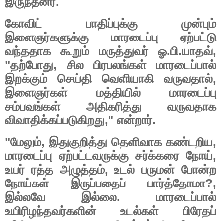
.
இருந்தனர்
கோவிட்
பாதிப்புக்கு
முன்பும்
இளைஞர்களுக்கு
மாரடைப்பு
ஏற்பட்டு
.
.
,
வந்ததாக
கூறும்
மருத்துவர்
ஓ
பி
யாதவ்
"
,
தற்போது
சில
பிரபலங்கள்
மாரடைப்பால்
,
இறக்கும்
செய்தி
வெளியாகி
வருவதால்
இளைஞர்கள்
மத்தியில்
மாரடைப்பு
சம்பவங்கள்
அதிகரித்து
வருவதாக
,"
.
விவாதிக்கப்படுகிறது
என்றார்
"
,
,
மேலும்
இதுகுறித்து
தெளிவாக
கண்டறிய
,
மாரடைப்பு
ஏற்பட்டவருக்கு
சர்க்கரை
நோய்
,
உயர்
ரத்த
அழுத்தம்
உடல்
பருமன்
போன்ற
?,
நோய்கள்
இருப்பதைப்
பார்த்தோமா
.
இல்லவே
இல்லை
மாரடைப்பால்
உயிரிழந்தவர்களின்
உடல்கள்
பிரேதப்