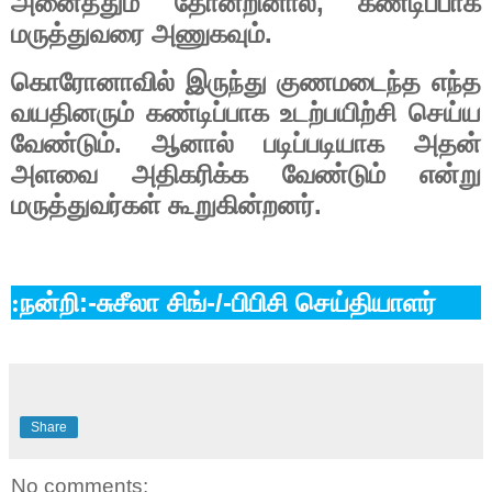
,
அனைத்தும்
தோன்றினால்
கண்டிப்பாக
.
மருத்துவரை
அணுகவும்
கொரோனாவில்
இருந்து
குணமடைந்த
எந்த
வயதினரும்
கண்டிப்பாக
உடற்பயிற்சி
செய்ய
.
வேண்டும்
ஆனால்
படிப்படியாக
அதன்
அளவை
அதிகரிக்க
வேண்டும்
என்று
.
மருத்துவர்கள்
கூறுகின்றனர்
நன்றி:-
-/-
:
சுசீலா
சிங்
பிபிசி
செய்தியாளர்
Share
No comments: