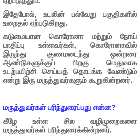
.
ஏற்படுத்தும்
,
இதேபோல்
உடலின்
பல்வேறு
பகுதிகளில்
.
உறைதல்
ஏற்படுகிறது
கடுமையான
கொரோனா
மற்றும்
நோய்
,
பாதிப்பு
உள்ளவர்கள்
கொரோனாவில்
இருந்து
குணமடைந்து
ஒன்றரை
ஆண்டுகளுக்குப்
பிறகு
மெதுவாக
உடற்பயிற்சி
செய்யத்
தொடங்க
வேண்டும்
.
என்று
இரு
மருத்துவர்களும்
கூறுகின்றனர்
?
மருத்துவர்கள்
பரிந்துரைப்பது
என்ன
கீழே
உள்ள
சில
வழிமுறைகளை
.
மருத்துவர்கள்
பரிந்துரைக்கின்றனர்