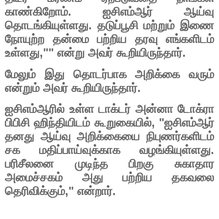
.
காண்கிறோம்
ஐசிஎம்ஆர்
ஆய்வு
.
தொடங்கியுள்ளது
தடுப்பூசி
மற்றும்
இணை
நோயுற்ற
தன்மை
பற்றிய
தரவு
எங்களிடம்
,""
.
உள்ளது
என்று
அவர்
கூறியிருந்தார்
மேலும்
இது
தொடர்பாக
அறிக்கை
வரும்
.
என்றும்
அவர்
கூறியிருந்தார்
ஐசிஎம்ஆரில்
உள்ள
டாக்டர்
அன்னா
டோக்ரா
, "
பிபிசி
ஹிந்தியிடம்
கூறுகையில்
ஐசிஎம்ஆர்
தனது
ஆய்வு
அறிக்கையை
நிபுணர்களிடம்
.
சக
மதிப்பாய்வுக்காக
வழங்கியுள்ளது
பரிசீலனை
முடிந்த
பிறகு
சுகாதார
அமைச்சகம்
அது
பற்றிய
தகவலை
,"
.
தெரிவிக்கும்
என்றார்