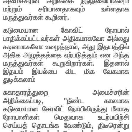
அமைச்சரின்
அறிக்கை
நடுநிலையாகவும்
மற்றும்
சரியானதாகவும்
உள்ளதாக
.
மருத்துவர்கள்
கூறினர்
கடுமையான
கோவிட்
நோயால்
பாதிக்கப்பட்டவர்கள்
அதிகமாகவோ
அல்லது
,
கடினமாகவோ
உழைத்தால்
அது
இதயத்தில்
அதிக
அழுத்தத்தை
ஏற்படுத்தும்
என
அந்த
.
மருத்துவர்கள்
கூறுகிறார்கள்
இதனால்
இதயம்
இயல்பை
விட
மிக
வேகமாக
துடிக்கலாம்
சுகாதாரத்துறை
அமைச்சரின்
, "
அறிக்கைப்படி
நீண்ட
காலமாக
கடுமையான
கோவிட்
நோயிலிருந்து
மீளாத
நோயாளிகள்
மெதுவாக
உடற்பயிற்சி
,
செய்யத்
தொடங்க
வேண்டும்
திடீரென்று