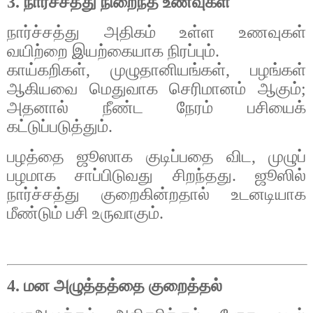
3.
நார்ச்சத்து
நிறைந்த
உணவுகள்
நார்ச்சத்து
அதிகம்
உள்ள
உணவுகள்
வயிற்றை
இயற்கையாக
நிரப்பும்
.
காய்கறிகள்
,
முழுதானியங்கள்
,
பழங்கள்
ஆகியவை
மெதுவாக
செரிமானம்
ஆகும்
;
அதனால்
நீண்ட
நேரம்
பசியைக்
கட்டுப்படுத்தும்
.
பழத்தை
ஜூஸாக
குடிப்பதை
விட
,
முழுப்
பழமாக
சாப்பிடுவது
சிறந்தது
.
ஜூஸில்
நார்ச்சத்து
குறைகின்றதால்
உடனடியாக
மீண்டும்
பசி
உருவாகும்
.
4.
மன
அழுத்தத்தை
குறைத்தல்