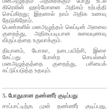
மனஅழுத்தம்
அதிகரிக்கும்
போது
உடல்
கிரெலின்
ஹார்மோனை
அதிகம்
உற்பத்தி
செய்கிறது
;
இதனால்
நாம்
அதிக
உணவு
தேடுகிறோம்
.
பெண்களில்
மனஅழுத்தம்
லெப்டின்
அளவை
குறைத்து
,
அதிகப்படியான
சுவையுணவு
விருப்பத்தை
உருவாக்கும்
.
தியானம்
,
யோகா
,
நடைபயிற்சி
,
இசை
கேட்பது
போன்ற
செயல்கள்
மனஅழுத்தத்தை
குறைத்து
,
பசியைக்
கட்டுப்படுத்த
உதவும்
.
5.
போதுமான
தண்ணீர்
குடிப்பது
சாப்பாட்டிற்கு
முன்
தண்ணீர்
குடிப்பது
,