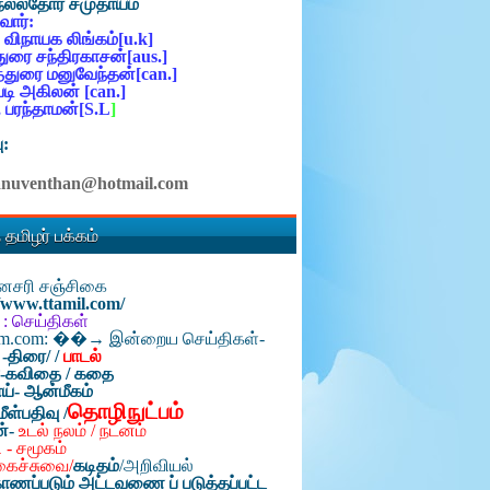
நல்லதோர் சமுதாயம்
ோர்:
 விநாயக லிங்கம்[u.k]
ுரை சந்திரகாசன்[aus.]
்துரை மனுவேந்தன்[can.]
ி அகிலன் [can.]
 பரந்தாமன்[S.L
]
ு:
anuventhan@hotmail.com
 தமிழர் பக்கம்
தினசரி சஞ்சிகை
//www.ttamil.com/
 : செய்திகள்
am.com: ��→ இன்றைய செய்திகள்-
 -திரை/
/
பாடல்
்-கவிதை / கதை
ய்- ஆன்மீகம்
தொழிநுட்பம்
மீள்பதிவு /
ன்-
உடல் நலம் / நடனம்
 - சமூகம்
கைச்சுவை/
கடிதம்
/
அறிவியல்
ாணப்படும் அட்டவணை ப் படுத்தப்பட்ட