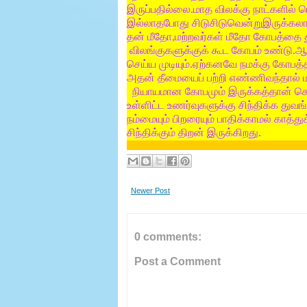
இருப்பதில்லை
மாத
விலக்கு
நாட்களில்
ப
.
இல்லாதபோது
சிடுசிடுவென்றுஇருக்கலா
தன்
மீதோ
மற்றவர்கள்
மீதோ
கோபத்தை
,
விலங்குகளுக்குக்
கூட
கோபம்
உண்டு
ஆ
.
செய்ய
முடியும்
ஏற்கனவே
நமக்கு
கோபத்த
.
அதன்
தீமையைப்
பற்றி
எண்ணிவந்தால்
நியாயமான
கோபமும்
இருக்கத்தான்
செ
உள்ளிட்ட
உணர்வுகளுக்கு
சிந்திக்க
துவங
நம்மையும்
பிறரையும்
பாதிக்காமல்
காத்த
சிந்திக்கும்
திறன்
இருக்கிறது
.
Newer Post
0 comments:
Post a Comment