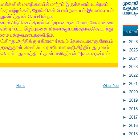
முறையி
ெண்களின்
மனநிலையில்
மாற்றம்
இருக்கலாம்
உடல்நலம்
.
வருடங்
ம்
ஏமாற்றங்கள்
தோல்விகள்
போன்றவையும்
இயலாமையும்
.
,
,
பாராட்
தூண்ட்த்தான்
செய்கின்றன
.
னால்
சிந்திக்கத்திறன்
பெற்ற
மனிதன்
அதை
மேலாண்மை
,
ால்
ஏற்பட்ட
இழப்புகளை
நினைத்துப்பார்த்தால்
தொடர்ந்து
,
வலைப்
மனம்
பக்குவமடைந்துவிடும்
.
ய்கிறது
அநீதிக்கு
எதிரான
கோபம்
தேவையானது
கோபம்
.
.
►
202
்குவதுதான்
வெளியே
வர
சரியான
வழி
சிந்திப்பது
மூலம்
.
►
202
ுக்கொள்வது
சாத்தியம்தான்
மனிதர்கள்
அனைவருக்கும்
.
►
202
►
202
►
202
►
202
Home
Older Post
►
202
►
201
►
201
►
201
►
201
►
201