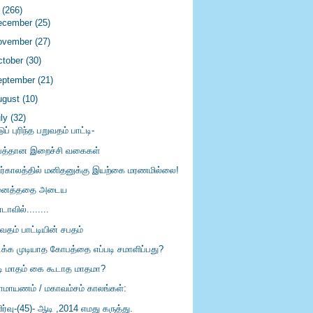
4
(266)
ecember
(25)
ovember
(27)
ctober
(30)
eptember
(21)
ugust
(10)
uly
(32)
டுப் புரிந்த பறுவதம் பாட்டி-
த்தான இறைச்சி வகைகள்
ிர்காலத்தில் மனிதனுக்கு இயற்கை மரணமில்லை!
னைத்ததை அடைய
ாவில்........
வதம் பாட்டியின் சபதம்
க்க முடியாத கோபத்தை எப்படி சமாளிப்பது?
ி மாதம் கை கூடாத மாதமா?
ாமாயணம் / மகாவம்சம் காலங்கள்:
ர்வு-(45)- ஆடி ,2014 எமது கருத்து.