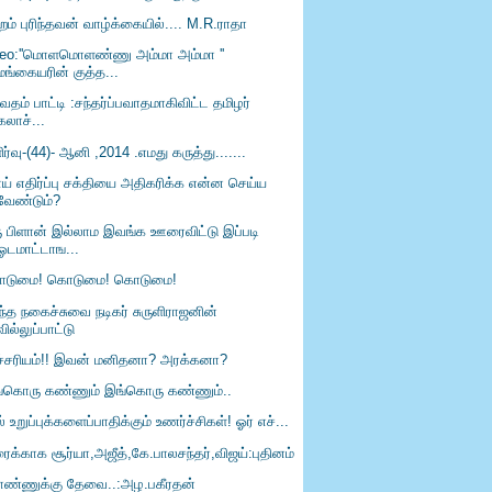
்றம் புரிந்தவன் வாழ்க்கையில்.... M.R.ராதா
deo:''மொளமொளண்ணு அம்மா அம்மா ''
மங்கையரின் குத்த...
வதம் பாட்டி :சந்தர்ப்பவாதமாகிவிட்ட தமிழர்
கலாச்...
ர்வு-(44)- ஆனி ,2014 .எமது கருத்து.......
ய் எதிர்ப்பு சக்தியை அதிகரிக்க என்ன செய்ய
வேண்டும்?
ு பிளான் இல்லாம இவங்க ஊரைவிட்டு இப்படி
ஓடமாட்டாங...
டுமை! கொடுமை! கொடுமை!
ந்த நகைச்சுவை நடிகர் சுருளிராஜனின்
வில்லுப்பாட்டு
்சரியம்!! இவன் மனிதனா? அரக்கனா?
்கொரு கண்ணும் இங்கொரு கண்ணும்..
் உறுப்புக்களைப்பாதிக்கும் உணர்ச்சிகள்! ஓர் எச்...
ைக்காக சூர்யா,அஜீத்,கே.பாலசந்தர்,விஜய்:புதினம்
ண்ணுக்கு தேவை..:அழ.பகீரதன்