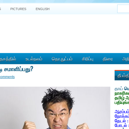
S
PICTURES
ENGLISH
ேசத்தில்
உடல்நலம்
தொ.நுட்பம்
சிரிப்பு
திரை
அறி
ி சமாளிப்பது?
தீபம்
comments
தாய்
மொ
நாகரிக
தமிழ் 
பதியுங்
ஆரம்பம்
நோக்கம
தேடல் 
போடல் 