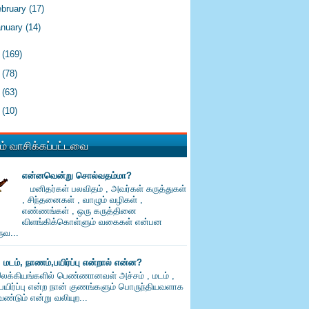
ebruary
(17)
anuary
(14)
3
(169)
2
(78)
1
(63)
0
(10)
் வாசிக்கப்பட்டவை
என்னவென்று சொல்வதம்மா?
மனிதர்கள் பலவிதம் , அவர்கள் கருத்துகள்
, சிந்தனைகள் , வாழும் வழிகள் ,
எண்ணங்கள் , ஒரு கருத்தினை
விளங்கிக்கொள்ளும் வகைகள் என்பன
வ...
, மடம், நாணம்,பயிர்ப்பு என்றால் என்ன?
லக்கியங்களில் பெண்ணானவள் அச்சம் , மடம் ,
பயிர்ப்பு என்ற நான் குணங்களும் பொருந்தியவளாக
ண்டும் என்று வலியுற...