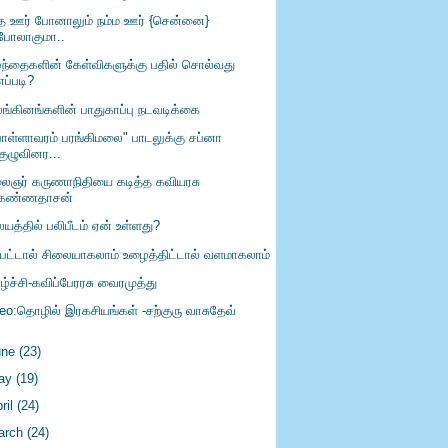
்த ஊர் போனாலும் நம்ம ஊர் {சென்னை}
போலாகுமா..
ழந்தைகளின் கேள்விகளுக்கு பதில் சொல்வது
எப்படி?
லங்கினங்களின் பாதுகாப்பு நடவடிக்கை
பொள்ளாவரம் பரங்கிமலை" பாடலுக்கு சப்னா
குழுவினர...
ைஞர் கருணாநிதியை கடித்த கவியரசு
கண்ணதாசன்
யத்தில் பலிபீடம் ஏன் உள்ளது?
ிபட்டால் சிலையாகலாம் உழைத்திட்டால் வளமாகலாம்
ழ்ச்சி-கவிப்பேரரசு வைரமுத்து
deo:தொழில் இரகசியங்கள் -சற்குரு வாசுதேவ்
une
(23)
ay
(19)
ril
(24)
arch
(24)