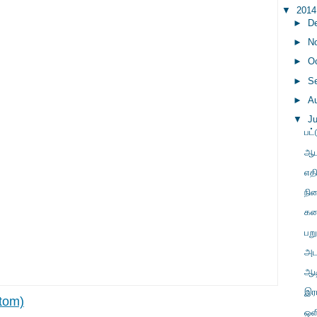
▼
201
►
D
►
N
►
O
►
S
►
A
▼
J
பட்
ஆப
எத
நி
கனட
பறு
அட
ஆட
இர
tom)
ஒளி