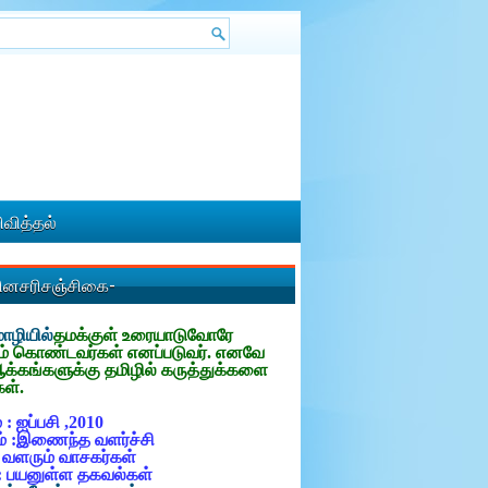
வித்தல்
தினசரிசஞ்சிகை-
ழியில்
தமக்குள்
உரையாடுவோரே
ம் கொண்டவர்கள் எனப்படுவர். எனவே
ஆக்கங்களுக்கு தமிழில் கருத்துக்களை
கள்.
 : ஐப்பசி ,2010
் :இணைந்த வளர்ச்சி
: வளரும் வாசகர்கள்
: பயனுள்ள தகவல்கள்