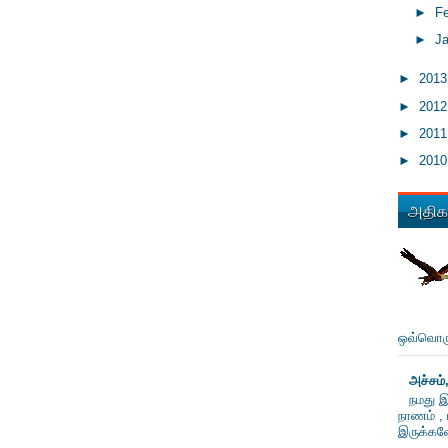
►
F
►
J
►
201
►
201
►
201
►
201
அதிகம
ஒவ்வொரு
அச்சம்
நமது இ
நாணம் , 
இருக்கவே