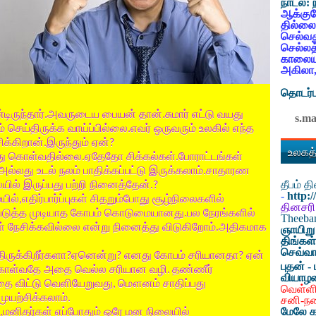
நாடல்:
ஆக்குவ
தில்லை
செல்வத
செல்லத
காலையட
அகிலா,
தொடர்ப
ிருந்தார்
அவருடைய
பையன்
தான்
சுமார்
எட்டு
வயது
.
.
s.m
ம்
செய்திருக்க
வாய்ப்பில்லை
எவர்
ஒருவரும்
உலகில்
எந்த
.
ிக்கிறான்
இருந்தும்
ஏன்
.
?
உலகத்
து
கொள்வதில்லை
ஏதேதோ
சிக்கல்கள்
போராட்டங்கள்
.
.
அல்லது
உடல்
நலம்
பாதிக்கப்பட்டு
இருக்கலாம்
சாதாரண
.
தீபம் 
யில்
இருப்பது
பற்றி
நினைத்தேன்
.?
-
http:
ில்
எதிர்பார்ப்புகள்
சிதறும்போது
சூழ்நிலைகளில்
,
தினசரி
படுத்த
முடியாத
கோபம்
கொடுமையானது
பல
நேரங்களில்
.
Theeb
்
நேசிக்கவில்லை
என்று
நினைத்து
விடுகிறோம்
அதிகமாக
.
ஞாயிறு
திங்கள
செவ்வா
திருக்கிறீர்களா
ஏனென்று
எனது
கோபம்
சரியானதா
ஏன்
?
?
?
புதன் - 
ுகொள்வதே
அதை
வெல்ல
சரியான
வழி
தண்ணீர்
.
வியாழ
தை
விட்டு
வெளியேறுவது,
மௌனம் சாதிப்பது
வெள்ளி
முயற்சிக்கலாம்.
சனி-ந
மேலே க
மனிதர்கள்
எப்போதும்
ஒரே
மன
நிலையில்
,