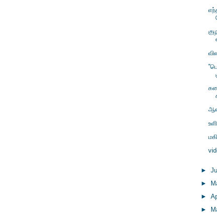
எந
கு
வி
''
கல
ஆல
உள
மகி
vi
►
J
►
M
►
Ap
►
M