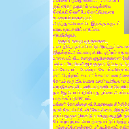
கவலைப்படுவதில்லை
அடக்கிவைப்ப
.
e
தும்
ஏதோ
ஒருநாள்
வெடிக்கவே
r
செய்யும்
வெளியே
கொட்டும்வரை
.
.
உடலையும்
மனதையும்
,
அரித்துக்கொண்டே
இருக்கும்
முகம்
.
மாற
உறவுகளில்
பாதிப்பை
,
ஏற்படுத்தும்
.
ஒருவர்
தனது
குழந்தையை
கடைத்தெருவில்
போட்டு
அடித்துக்கொண்ட
இருக்கும்
அவ்வளவு
பெரிய
குற்றம்
எதுவு
.
உறவையும்
விட
தனது
குழந்தைகளை
நேச
எல்லா
நேரங்களிலும்
ஒருவர்
இப்படி
நடந்
எங்கோ
காட்ட
வேண்டிய
கோபம்
எரிச்சல்
.
.
சளி
பிடித்தால்
கூட
எரிச்சலான
மன
நிலை
கோபம்
ஒரு
இயல்பான
உணர்வு
இயலாமைய
.
ஏற்படுவதைவிட
வலியவர்களிடம்
வெளிப்
,
நம்
மீது
கோபப்படும்போது
நம்மை
அவர்கள
பாதிக்கப்படுகிறோம்
.
உங்கள்
கோபத்தை
எப்போதாவது
சிந்தித்
நான்
கோபப்பட்டேன்
கோபத்தை
புரிந்த
?
குடிப்பது
ஒன்றிரண்டு
எண்ணுவது
இடத்
,
,
போன்றவற்றால் கோபத்தை கட்டுப்படுத்த 
நம்மைப்போலத்தான்
மற்றவர்களும்
தவிர
.