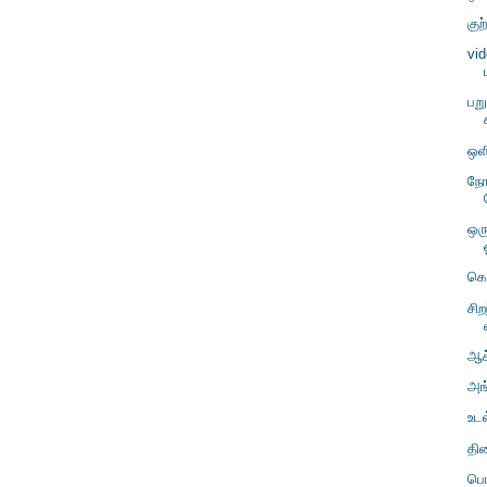
குற
vi
பறு
ஒளி
நோ
ஒர
கொ
சிற
ஆச
அங
உடல
திர
பொ