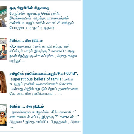
ஒரு சிறுமியின் சிறுகதை
பேருந்தில் மூதாட்டி செய்ந்நன்றி
இலங்கையின் கிழக்கு மாகாணத்தில்
கன்னியா எனும் ஊரில் காமாட்சி என்னும்
பெயருடைய மூதாட்டி ஒருவர்...
சிரிக்க... சில நிமிடம்
-01- கணவன் : என் காஃபி கப்புல ஏன்
லிப்ஸ்டிக் மார்க் இருக்கு ? மனைவி : அது
நான் நேத்து குடிச்ச கப்புங்க , அதை கழுவ
மறந்துட்...
தமிழரின் நம்பிக்கைகள்,பகுதி/Part-03"B",
superstitious beliefs of tamils: மனித
உடலுறுப்புகளின் அசைவினைக் கொண்ட
அல்லது அதில் ஏற்படும் நோய் குணங்களை
கொண்ட சில நம்பிக்கைகள் : ...
சிரிக்க ... சில நிமிடம்
நகைச்சுவை = ஜோக்ஸ் -01- மனைவி : "
என் சமையல் எப்படி இருக்கு ?" கணவன் : "
அருமை ! இதை சாப்பிட்ட பிறகுதான் , அம்மா
...