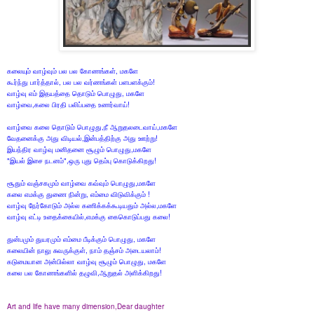
கலையும் வாழ்வும் பல
பல
கோணங்கள், மகளே
கூர்ந்து பார்த்தால், பல
பல
வர்ணங்கள் பளபளக்கும்!
வாழ்வு எம் இதயத்தை தொடும் பொழுது, மகளே
வாழ்வை,கலை பிரதி பலிப்பதை உணர்வாய்!
வாழ்வை கலை தொடும் பொழுது,நீ ஆறுதலடைவாய்,மகளே
வேதனைக்கு அது விடியல்,இன்பத்திற்கு அது ஊற்று!
இயந்திர வாழ்வு மனிதனை சூழும் பொழுது,மகளே
"இயல் இசை நடனம்",ஒரு புது தெம்பு கொடுக்கிறது!
சூதும் வஞ்சகமும் வாழ்வை கவ்வும் பொழுது,மகளே
கலை எமக்கு துணை நின்று, எம்மை விடுவிக்கும் !
வாழ்வு நேர்கோடும் அல்ல கணிக்கக்கூடியதும் அல்ல,மகளே
வாழ்வு எட்டி உதைக்கையில்,எமக்கு கைகொடுப்பது கலை!
துன்பமும் துயரமும் எம்மை பீடிக்கும் பொழுது, மகளே
கலையின் நாலு சுவருக்குள், நாம் தஞ்சம் அடையலாம்!
கடுமையான அன்பில்லா வாழ்வு சூழும் பொழுது, மகளே
கலை பல கோணங்களில் தழுவி,ஆறுதல் அளிக்கிறது!
Art and life have many dimension,Dear daughter