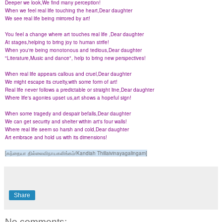
Deeper we look,We find many perception!
When we feel real life touching the heart,Dear daughter
We see real life being mirrored by art!
You feel a change where art touches real life ,Dear daughter
At stages,helping to bring joy to human strife!
When you're being monotonous and tedious,Dear daughter
"Literature,
Music and dance", help to bring new perspectives!
When real life appears callous and cruel
,Dear daughter
We might escape its cruelty,with some form of art!
Real life never follows a predictable or straight line,Dear daughter
Where life's agonies upset us,art shows a hopeful sign!
When some tragedy and despair befalls,Dear daughter
We can get security and shelter within art's four walls!
Where real life seem so harsh and cold,Dear daughter
Art embrace and hold us with its dimensions!
[கந்தையா தில்லைவிநாயகலிங்கம்/Kandiah Thillaivinayagalingam]
Share
No comments: