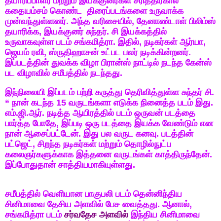
தயாரிப்பாளர்
மற்றும்
இயக்குனர்கள்
சரித்திரகால
கதையம்சம்
கொண்ட
திரைப்படங்களை
உருவாக்க
முன்வந்துள்ளனர்
.
அந்த
வரிசையில்
,
தேனாண்டாள்
பிலிம்ஸ்
தயாரிக்க
,
இயக்குனர்
சுந்தர்
.
சி
இயக்கத்தில்
உருவாகவுள்ள
படம்
சங்கமித்ரா
.
இதில்
,
நடிகர்கள்
ஆர்யா
,
ஜெயம்
ரவி
,
ஸ்ருதிஹாசன்
உட்பட
பலர்
நடிக்கின்றனர்
.
இப்படத்தின்
துவக்க
விழா
பிரான்ஸ்
நாட்டில்
நடந்த
கேன்ஸ்
பட
விழாவில்
சமீபத்தில்
நடந்தது
.
இந்நிலையி
இப்படம்
பற்றி
கருத்து
தெரிவித்துள்ள
சுந்தர்
சி
.
“
நான்
கடந்த
15
வருடங்களா
எடுக்க
நினைத்த
படம்
இது
.
எம்
.
ஜி
.
ஆர்
.
நடித்த
ஆயிரத்தில்
படம்
ஒருவன்
படத்தை
பார்த்த
போதே
,
இப்படி
ஒரு
படத்தை
இயக்க
வேண்டும்
என
நான்
ஆசைப்பட்டேன்
.
இது
பல
வருட
கனவு
.
படத்தின்
பட்ஜெட்
,
சிறந்த
நடிகர்கள்
மற்றும்
தொழில்நுட்ப
கலைஞர்களுக்காக
இத்தனை
வருடங்கள்
காத்திருந்தேன்
.
இப்போதுதான்
சாத்தியமாகியுள்ளது
.
சமீபத்தில்
வெளியான
பாகுபலி
படம்
தென்னிந்திய
சினிமாவை
தேசிய
அளவில்
பேச
வைத்தது
.
ஆனால்
,
சங்கமித்ரா
படம்
சர்வதேச
அளவில்
இந்திய
சினிமாவை