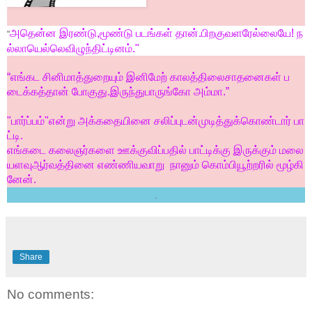
அதென்ன
இரண்டு
,
மூண்டு
படங்கள்
தான்
.
பிறகு
வளரேல்லையே
!
ந
"
ல்லாயெல்லெ
விழுந்திட்டினம்
."
“எங்கட
சினிமாத்துறையும்
இனிமேற்
காலத்திலை
சாதனைகள்
ப
டைக்கத்தான்
போகுது
.
இருந்து
பாருங்கோ
அம்மா
.”
"
பார்ப்பம்
"
என்று
அக்கதையினை
சலிப்புடன்
முடித்துக்கொண்டார்
பா
ட்டி
.
எங்கடை
கலைஞர்களை
ஊக்குவிப்பதில்
பாட்டிக்கு
இருக்கும்
மலை
யளவு
ஆர்வத்தினை
எண்ணியவாறு
நானும்
கொம்பியூற்றரில்
மூழ்கி
னேன்
.
.
Share
No comments: