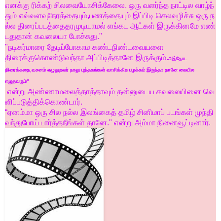
எனக்கு
ரிக்கற்
சிலவை
யோசிக்கேலை
.
ஒரு
வளர்ந்த
நாட்டில
வாழ்ந்
தும்
எவ்வளவு
நேரத்தையும்
,
பணத்தையும்
இப்பிடி
செலவழிச்சு
ஒரு
ந
ல்ல
திரைப்படத்தை
தரமுடியாமல்
எங்கட
ஆட்கள்
இருக்கினமே
எண்
டதுதான் கவலையா போச்சுது
."
"
நடிகர்மாரை
தேடிப்போகாம
கண்டநிண்டவையளை
திரைக்கு
கொண்டுவந்தா
அப்பிடித்தானே
இருக்கும்
.
அத்தோட
திரைக்கதை,வசனம் எழுதுறவர் நாலு புத்தகங்கள் வாசிக்கிற பழக்கம் இருந்தா தானே கையில
எழுதவரும்”
என்று
அண்ணாமலைத்
தாத்தாவும்
தன்னுடைய
கவலையினை
வெ
ளிப்படுத்திக்கொண்டார்
.
“
ஏனம்மா
ஒரு
சில
நல்ல
இலங்கைத்
தமிழ்
சினிமாப்
படங்கள்
முந்தி
வந்து
போய்
பார்த்தநீங்கள்
தானே
."
என்று
அம்மா
நினைவூட்டினார்
.