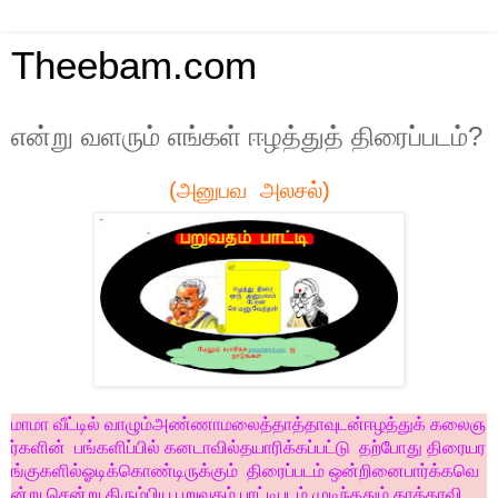
Theebam.com
என்று வளரும் எங்கள் ஈழத்துத் திரைப்படம்?
(அனுபவ அலசல்)
மாமா
வீட்டில்
வாழும்
அண்ணாமலைத்தாத்தாவுடன்
ஈழத்துக்
கலைஞ
ர்களின்
பங்களிப்பில்
கனடாவில்
தயாரிக்கப்பட்டு
தற்போது
திரையர
ங்குகளில்
ஓடிக்கொண்டிருக்கும்
திரைப்படம்
ஒன்றினை
பார்க்கவெ
ன்று
சென்று
திரும்பிய
பறுவதம்
பாட்டி
படம்
முடிந்ததும்
தாத்தாவி