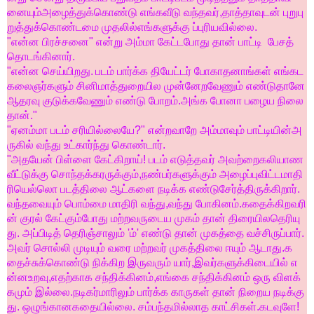
னையும்
அழைத்துக்கொண்டு
எங்கவீடு
வந்தவர்,
தாத்தாவுடன்
புறுபு
றுத்துக்கொண்டமை
முதலில்
எங்களுக்கு
ப்புரியவில்லை
.
"
என்ன
பிரச்சனை
"
என்று
அம்மா
கேட்டபோது
தான்
பாட்டி
பேசத்
தொடங்கினார்
.
"
என்ன
செய்யிறது
.
படம்
பார்க்க
தியேட்டர்
போகாதனாங்கள்
எங்கட
கலைஞர்களும்
சினிமாத்துறையில
முன்னேறவேணும்
எண்டுதானே
ஆதரவு
குடுக்கவேணும்
எண்டு
போறம்
.
அங்க
போனா
பழைய
நிலை
தான்
."
"
ஏனம்மா
படம்
சரியில்லையே
?"
என்றவாறே
அம்மாவும்
பாட்டியின்
அ
ருகில்
வந்து
உட்கார்ந்து
கொண்டார்
.
"
அதயேன்
பிள்ளை
கேட்கிறாய்
!
படம்
எடுத்தவர்
அவற்றை
கலியாண
வீட்டுக்கு
சொந்தக்கரருக்கும்
,
நண்பர்களுக்கும்
அழைப்பு
விட்டமாதி
ரியெல்லொ
படத்திலை
ஆட்களை
நடிக்க
எண்டு
சேர்த்திருக்கிறார்
.
வந்தவையும்
பொம்மை
மாதிரி
வந்து
,
வந்து
போகினம்
.
கதைக்கிறவரி
ன்
குரல்
கேட்கும்போது
மற்றவருடைய
முகம்
தான்
திரையில
தெரியு
து
.
அப்பிடித்
தெரிஞ்சாலும்
'
ம்
'
எண்டு
தான்
முகத்தை
வச்சிருப்பார்
.
அவர்
சொல்லி
முடியும்
வரை
மற்றவர்
முகத்திலை
ஈயும்
ஆடாது
.
க
தைச்சுக்கொண்டு
நிக்கிற
இருவரும்
யார்
,
இவர்களுக்கிடையில்
எ
ன்ன
உறவு
,
எதற்காக
சந்திக்கினம்
,
எங்கை
சந்திக்கினம்
ஒரு
விளக்
கமும்
இல்லை
.
நடிகர்மாரிலும்
பார்க்க
காருகள்
தான்
நிறைய
நடிக்கு
து
.
ஒழுங்கான
கதையில்லை
.
சம்பந்தமில்லாத
காட்சிகள்
.
கடவுளே
!