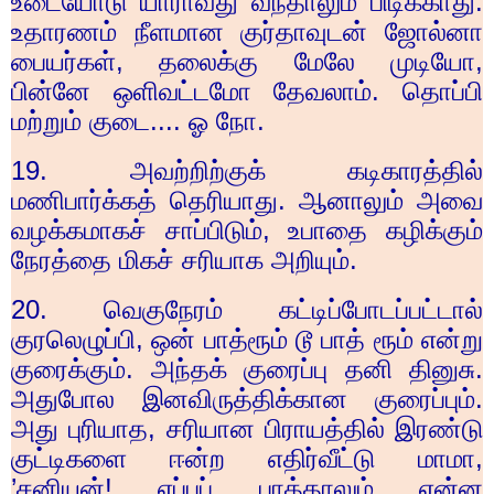
உடையோடு யாராவது வந்தாலும் பிடிக்காது.
உதாரணம் நீளமான குர்தாவுடன் ஜோல்னா
பையர்கள்
,
தலைக்கு மேலே முடியோ
,
பின்னே ஒளிவட்டமோ தேவலாம். தொப்பி
மற்றும் குடை.... ஓ நோ.
19.
அவற்றிற்குக் கடிகாரத்தில்
மணிபார்க்கத் தெரியாது. ஆனாலும் அவை
வழக்கமாகச் சாப்பிடும்
,
உபாதை கழிக்கும்
நேரத்தை மிகச் சரியாக அறியும்.
20.
வெகுநேரம் கட்டிப்போடப்பட்டால்
குரலெழுப்பி
,
ஒன் பாத்ரூம் டூ பாத் ரூம் என்று
குரைக்கும். அந்தக் குரைப்பு தனி தினுசு.
அதுபோல இனவிருத்திக்கான குரைப்பும்.
அது புரியாத
,
சரியான பிராயத்தில் இரண்டு
குட்டிகளை ஈன்ற எதிர்வீட்டு மாமா
,
’
சனியன்! எப்பப் பாத்தாலும் என்ன