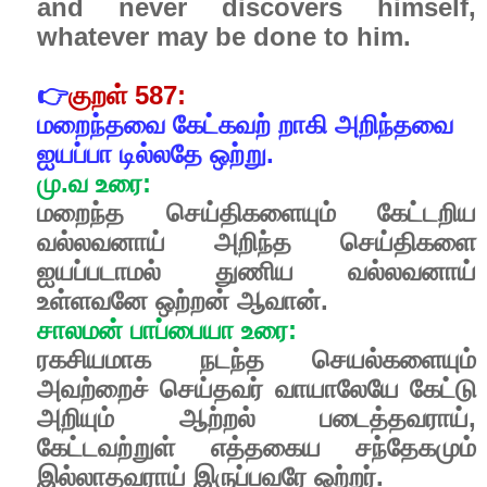
and never discovers himself,
whatever may be done to him.
👉
குறள்
587:
மறைந்தவை
கேட்கவற்
றாகி
அறிந்தவை
ஐயப்பா
டில்லதே
ஒற்று.
மு
.
வ
உரை
:
மறைந்த
செய்திகளையும்
கேட்டறிய
வல்லவனாய்
அறிந்த
செய்திகளை
ஐயப்படாமல்
துணிய
வல்லவனாய்
உள்ளவனே
ஒற்றன்
ஆவான்
.
சாலமன்
பாப்பையா
உரை
:
ரகசியமாக
நடந்த
செயல்களையும்
அவற்றைச்
செய்தவர்
வாயாலேயே
கேட்டு
அறியும்
ஆற்றல்
படைத்தவராய்
,
கேட்டவற்றுள்
எத்தகைய
சந்தேகமும்
இல்லாதவராய்
இருப்பவரே
ஒற்றர்
.