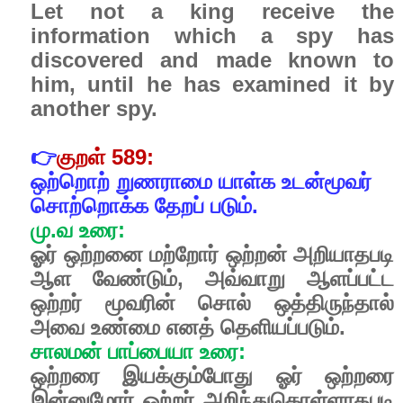
Let not a king receive the
information which a spy has
discovered and made known to
him, until he has examined it by
another spy.
👉
குறள்
589:
ஒற்றொற்
றுணராமை
யாள்க
உடன்மூவர்
சொற்றொக்க
தேறப்
படும்.
மு
.
வ
உரை
:
ஓர்
ஒற்றனை
மற்றோர்
ஒற்றன்
அறியாதபடி
ஆள
வேண்டும்
,
அவ்வாறு
ஆளப்பட்ட
ஒற்றர்
மூவரின்
சொல்
ஒத்திருந்தால்
அவை
உண்மை
எனத்
தெளியப்படும்
.
சாலமன்
பாப்பையா
உரை
:
ஒற்றரை
இயக்கும்போது
ஓர்
ஒற்றரை
இன்னுமோர்
ஒற்றர்
அறிந்துகொள்ளாதபடி