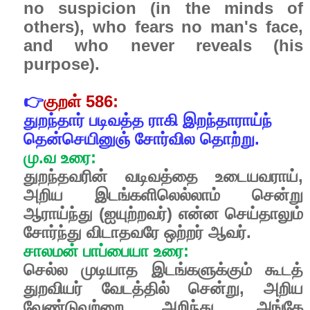
no suspicion (in the minds of
others), who fears no man's face,
and who never reveals (his
purpose).
👉
குறள்
586:
துறந்தார்
படிவத்த
ராகி
இறந்தாராய்ந்
தென்செயினுஞ்
சோர்வில
தொற்று.
மு
.
வ
உரை
:
துறந்தவரின்
வடிவத்தை
உடையவராய்
,
அறிய
இடங்களிலெல்லாம்
சென்று
ஆராய்ந்து
(
ஐயுற்றவர்
)
என்ன
செய்தாலும்
சோர்ந்து
விடாதவரே
ஒற்றர்
ஆவர்
.
சாலமன்
பாப்பையா
உரை
:
செல்ல
முடியாத
இடங்களுக்கும்
கூடத்
துறவியர்
வேடத்தில்
சென்று
,
அறிய
வேண்டுவற்றை
அறிந்து
,
அங்கே