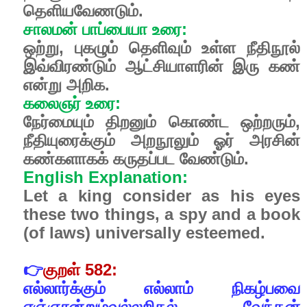
தெளியவேணடும்
.
சாலமன்
பாப்பையா
உரை
:
ஒற்று
,
புகழும்
தெளிவும்
உள்ள
நீதிநூல்
இவ்விரண்டும்
ஆட்சியாளரின்
இரு
கண்
என்று
அறிக
.
கலைஞர்
உரை
:
நேர்மையும்
திறனும்
கொண்ட
ஒற்றரும்
,
நீதியுரைக்கும்
அறநூலும்
ஓர்
அரசின்
கண்களாகக்
கருதப்பட
வேண்டும்.
English Explanation:
Let a king consider as his eyes
these two things, a spy and a book
(of laws) universally esteemed.
👉
குறள்
582:
எல்லார்க்கும்
எல்லாம்
நிகழ்பவை
எஞ்ஞான்றும்வல்லறிதல்
வேந்தன்