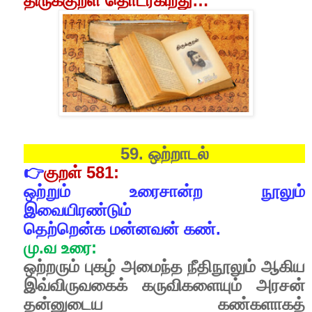
திருக்குறள்
தொடர்கிறது
…
59. ஒற்றாடல்
👉
குறள்
581:
ஒற்றும்
உரைசான்ற
நூலும்
இவையிரண்டும்
தெற்றென்க
மன்னவன்
கண்.
மு
.
வ
உரை
:
ஒற்றரும்
புகழ்
அமைந்த
நீதிநூலும்
ஆகிய
இவ்விருவகைக்
கருவிகளையும்
அரசன்
தன்னுடைய
கண்களாகத்