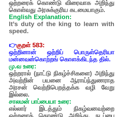
ஒற்றரைக்
கொண்டு
விரைவாக
அறிந்து
கொள்வது
அரசுக்குரிய
கடமையாகும்.
English Explanation:
It’s duty of the king to learn with
speed.
👉
குறள்
583:
ஒற்றினான்
ஒற்றிப்
பொருள்தெரியா
மன்னவன்கொற்றங்
கொளக்கிடந்த
தில்.
மு
.
வ
உரை
:
ஒற்றரால்
(
நாட்டு
நிகழ்ச்சிகளை
)
அறிந்து
அவற்றின்
பயனை
ஆராய்ந்துணராத
அரசன்
வெற்றிபெறத்தக்க
வழி
வேறு
இல்லை
.
சாலமன்
பாப்பையா
உரை
:
எல்லார்
இடத்தும்
நிகழ்வனவற்றை
ஒற்றரைக்
கொண்டு
அறிந்து
,
நடப்பை