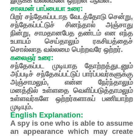
இருக்க
வல்லவனே
ஒற்றன்
ஆவன்
.
சாலமன்
பாப்பையா
உரை
:
பிறர்
சந்தேகப்படாத
வேடத்
தோடு
சென்று
,
சந்தேகப்பட்டுச்
சினந்தால்
அஞ்சாது
நின்று
,
சாமதானபேத
தண்டம்
என
எந்த
உபாயம்
செய்தாலும்
ரகசியத்தைச்
சொல்லாத
வல்லமை
பெற்றவரே
ஒற்றர்
.
கலைஞர்
உரை
:
சந்தேகப்பட
முடியாத
தோற்றத்துடனும்
அப்படிச்
சந்தேகப்பட்டுப்
பார்ப்பவர்களுக்கு
அஞ்சாமலும்
,
என்ன
நேர்ந்தாலும்
மனத்தில்
உள்ளதை
வெளிப்படுத்தாமலும்
உள்ளவர்களே
ஒற்றர்களாகப்
பணியாற்ற
முடியும்.
English Explanation:
A spy is one who is able to assume
an appearance which may create