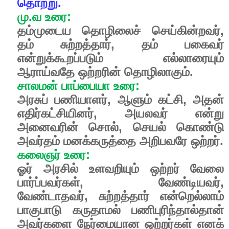
தொற்று.
மு
.
வ
உரை
:
தம்முடைய
தொழிலைச்
செய்கின்றவர்
,
தம்
சுற்றத்தார்
,
தம்
பகைவர்
என்றுக்கூறப்படும்
எல்லாரையும்
ஆராய்வதே
ஒற்றரின்
தொழிலாகும்
.
சாலமன்
பாப்பையா
உரை
:
அரசுப்
பணியாளர்
,
ஆளும்
கட்சி
,
அதன்
எதிர்கட்சியினர்
,
அயலவர்
என்று
அனைவரின்
சொல்
,
செயல்
கொண்டு
அவர்தம்
மனக்கருத்தை
அறிபவரே
ஒற்றர்
.
கலைஞர்
உரை
:
ஓர்
அரசில்
உளவறியும்
ஒற்றர்
வேலை
பார்ப்பவர்கள்
,
வேண்டியவர்
,
வேண்டாதவர்
,
சுற்றத்தார்
என்றெல்லாம்
பாகுபாடு
கருதாமல்
பணிபுரிந்தால்தான்
அவர்களை
நேர்மையான
ஒற்றர்கள்
எனக்