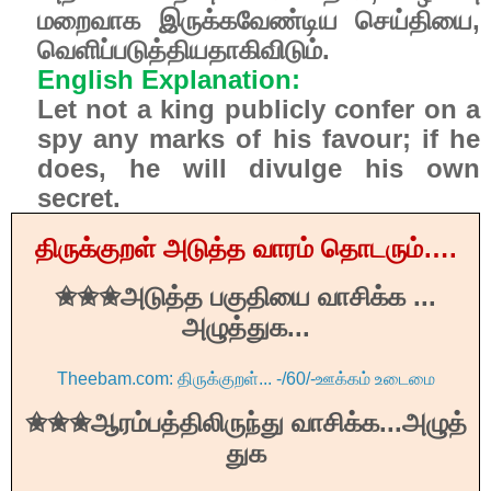
மறைவாக
இருக்கவேண்டிய
செய்தியை
,
வெளிப்படுத்தியதாகிவிடும்.
English Explanation:
Let not a king publicly confer on a
spy any marks of his favour; if he
does, he will divulge his own
secret.
திருக்குறள்
அடுத்த
வாரம்
தொடரும்
….
அடுத்த
பகுதியை
வாசிக்க
...
✬
✬✬
அழுத்துக
...
Theebam.com: திருக்குறள்... -/60/-ஊக்கம் உடைமை
ஆரம்பத்திலிருந்து
வாசிக்க
...
அழுத்
✬
✬✬
துக