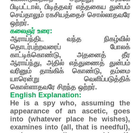
பிடிபட்டால்
,
பிடித்தவர்
எத்தகைய
துன்பம்
செய்தாலும்
ரகசியத்தைச்
சொல்லாதவரே
ஒற்றர்
.
கலைஞர்
உரை
:
ஆராய்ந்திட
வந்த
நிகழ்வில்
தொடர்பற்றவரைப்
போலக்
காட்டிக்கொண்டு
,
அதனைத்
தீர
ஆராய்ந்து
,
அதில்
எத்துணைத்
துன்பம்
வரினும்
தாங்கிக்
கொண்டு
,
தம்மை
யாரென்று
வெளிப்படுத்திக்
கொள்ளாதவரே
சிறந்த
ஒற்றர்.
English Explanation:
He is a spy who, assuming the
appearance of an ascetic, goes
into (whatever place he wishes),
examines into (all, that is needful),