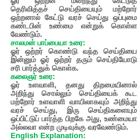
ஓர்
ஒற்றன்
மறைந்து
கேட்டுத்
தெரிவித்தச்
செய்தியையும்
மற்றோர்
ஒற்றனால்
கேட்டு
வரச்
செய்து
ஒப்புமை
கண்டபின்
உண்மை
என்றுக்
கொள்ள
வேண்டும்
.
சாலமன்
பாப்பையா
உரை
:
ஓர்
ஒற்றர்
கொண்டு
வந்த
செய்தியை
இன்னும்
ஓர்
ஒற்றர்
தரும்
செய்தியோடு
சரி
பார்த்துக்
கொள்க
.
கலைஞர்
உரை
:
ஓர்
உளவாளி
,
தனது
திறமையினால்
அறிந்து
சொல்லும்
செய்தியைக்
கூட
மற்றோர்
உளவாளி
வாயிலாகவும்
அறிந்து
வரச்
செய்து
,
இரு
செய்திகளையும்
ஒப்பிட்டுப்
பார்த்த
பிறகே
அது
,
உண்மையா
அல்லவா
என்ற
முடிவுக்கு
வரவேண்டும்.
English Explanation: