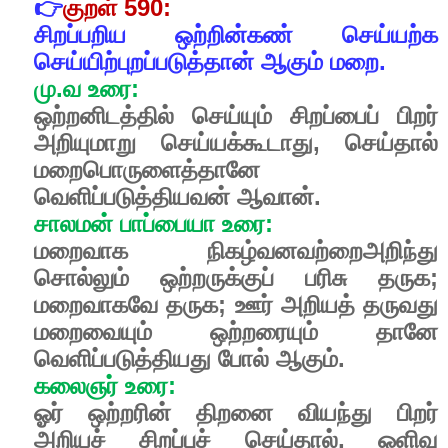
👉
குறள்
590:
சிறப்பறிய
ஒற்றின்கண்
செய்யற்க
செய்யிற்புறப்படுத்தான்
ஆகும்
மறை.
மு
.
வ
உரை
:
ஒற்றனிடத்தில்
செய்யும்
சிறப்பைப்
பிறர்
அறியுமாறு
செய்யக்கூடாது
,
செய்தால்
மறைபொருளைத்தானே
வெளிப்படுத்தியவன்
ஆவான்
.
சாலமன்
பாப்பையா
உரை
:
மறைவாக
நிகழ்வனவற்றைஅறிந்து
சொல்லும்
ஒற்றருக்குப்
பரிசு
தருக
;
மறைவாகவே
தருக
;
ஊர்
அறியத்
தருவது
மறைவையும்
ஒற்றரையும்
தானே
வெளிப்படுத்தியது
போல்
ஆகும்
.
கலைஞர்
உரை
:
ஓர்
ஒற்றரின்
திறனை
வியந்து
பிறர்
அறியச்
சிறப்புச்
செய்தால்
,
ஒளிவு