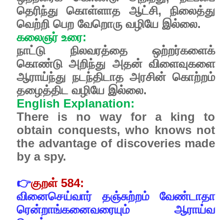
தெரிந்து
கொள்ளாத
ஆட்சி
,
நிலைத்து
வெற்றி
பெற
வேறொரு
வழியே
இல்லை
.
கலைஞர்
உரை
:
நாட்டு
நிலவரத்தை
ஒற்றர்களைக்
கொண்டு
அறிந்து
அதன்
விளைவுகளை
ஆராய்ந்து
நடந்திடாத
அரசின்
கொற்றம்
தழைத்திட
வழியே
இல்லை.
English Explanation:
There is no way for a king to
obtain conquests, who knows not
the advantage of discoveries made
by a spy.
👉
குறள்
584:
வினைசெய்வார்
தஞ்சுற்றம்
வேண்டாதா
ரென்றாங்கனைவரையும்
ஆராய்வ