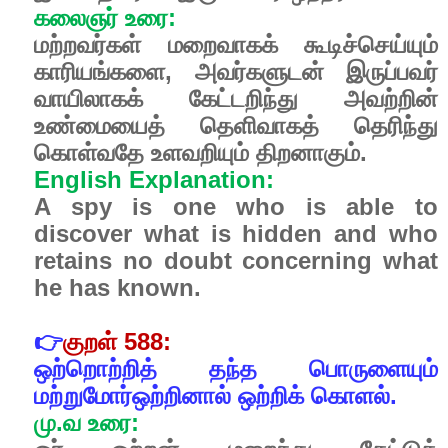
கலைஞர்
உரை
:
மற்றவர்கள்
மறைவாகக்
கூடிச்செய்யும்
காரியங்களை
,
அவர்களுடன்
இருப்பவர்
வாயிலாகக்
கேட்டறிந்து
அவற்றின்
உண்மையைத்
தெளிவாகத்
தெரிந்து
கொள்வதே
உளவறியும்
திறனாகும்.
English Explanation:
A spy is one who is able to
discover what is hidden and who
retains no doubt concerning what
he has known.
👉
குறள்
588:
ஒற்றொற்றித்
தந்த
பொருளையும்
மற்றுமோர்ஒற்றினால்
ஒற்றிக்
கொளல்.
மு
.
வ
உரை
: