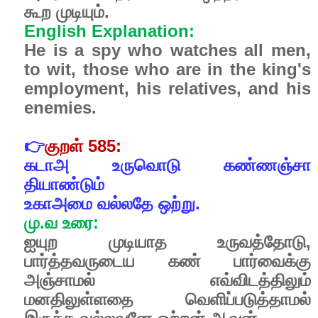
கூற
முடியும்.
English Explanation:
He is a spy who watches all men,
to wit, those who are in the king's
employment, his relatives, and his
enemies.
👉
குறள்
585:
கடாஅ
உருவொடு
கண்ணஞ்சா
தியாண்டும்
உகாஅமை
வல்லதே
ஒற்று.
மு
.
வ
உரை
:
ஐயுற
முடியாத
உருவத்தோடு
,
பார்த்தவருடைய
கண்
பார்வைக்கு
அஞ்சாமல்
எவ்விடத்திலும்
மனதிலுள்ளதை
வெளிப்படுத்தாமல்