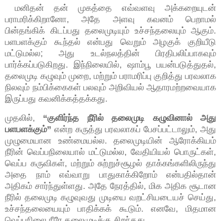
மனிதன் தன் முகத்தை எவ்வளவு அக்கறையுடன்
பராமரிக்கிறானோ, அதே அளவு கவனம் பெறாமல்
பின்தங்கிக் கிடப்பது தலைமுடியும் உச்சந்தலையும் ஆகும்.
பளபளக்கும் கூந்தல் என்பது வெறும் அழகுக் குறியீடு
மட்டுமல்ல; அது உடல்நலத்தின் பிரதிபலிப்பாகவும்
பார்க்கப்படுகிறது. இந்நிலையில், ஷாம்பூ பயன்படுத்துதல்,
தலைமுடி கழுவும் முறை, மற்றும் பராமரிப்பு குறித்து பரவலாக
நிலவும் நம்பிக்கைகள் பலவும் அறிவியல் ஆதாரமற்றவையாக
இருப்பது கவனிக்கத்தக்கது.
முதலில்,
“குளிர்ந்த நீரில் தலைமுடி கழுவினால் அது
பளபளக்கும்”
என்ற கருத்து பரவலாகப் பேசப்பட்டாலும், அது
முழுமையான உண்மையல்ல. தலைமுடியின் ஆரோக்கியம்
நீரின் வெப்பநிலையால் மட்டுமல்ல, வேதியியல் பொருட்கள்,
வெப்ப கருவிகள், மற்றும் சுற்றுச்சூழல் தாக்கங்களிலிருந்து
அதை நாம் எவ்வாறு பாதுகாக்கிறோம் என்பதில்தான்
அதிகம் சார்ந்துள்ளது. அதே நேரத்தில், மிக அதிக சூடான
நீரில் தலைமுடி கழுவுவது முடியை வறட்சியடையச் செய்து,
உச்சந்தலையையும் பாதிக்கக் கூடும். எனவே, மிதமான
வெப்பநிலை நீரே தலைமுடிக்கு சிறந்தது.