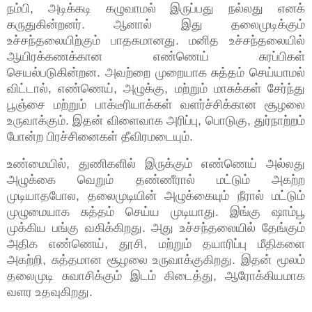
நம்பி, அடிக்கடி கழுவாமல் இருப்பது நல்லது எனக்
கருதுகின்றனர். ஆனால் இது தலைமுடிக்கும்
உச்சந்தலையிற்கும் பாதகமானது. மனித உச்சந்தலையில்
ஆயிரக்கணக்கான எண்ணெய் சுரப்பிகள்
செயல்படுகின்றன. அவற்றை முறையாக சுத்தம் செய்யாமல்
விட்டால், எண்ணெய், அழுக்கு, மற்றும் மாசுக்கள் சேர்ந்து
பூஞ்சை மற்றும் பாக்டீரியாக்கள் வளர்ச்சிக்கான சூழலை
உருவாக்கும். இதன் விளைவாக அரிப்பு, பொடுகு, துர்நாற்றம்
போன்ற பிரச்சினைகள் தீவிரமடையும்.
உண்மையில், துணிகளில் இருக்கும் எண்ணெய் அல்லது
அழுக்கை வெறும் தண்ணீரால் மட்டும் அகற்ற
முடியாதபோல, தலைமுடியின் அழுக்கையும் நீரால் மட்டும்
முழுமையாக சுத்தம் செய்ய முடியாது. இங்கு ஷாம்பூ
முக்கிய பங்கு வகிக்கிறது. அது உச்சந்தலையில் தேங்கும்
அதிக எண்ணெய், தூசி, மற்றும் தயாரிப்பு மீதிகளை
அகற்றி, சுத்தமான சூழலை உருவாக்குகிறது. இதன் மூலம்
தலைமுடி சுவாசிக்கும் இடம் கிடைத்து, ஆரோக்கியமாக
வளர உதவுகிறது.