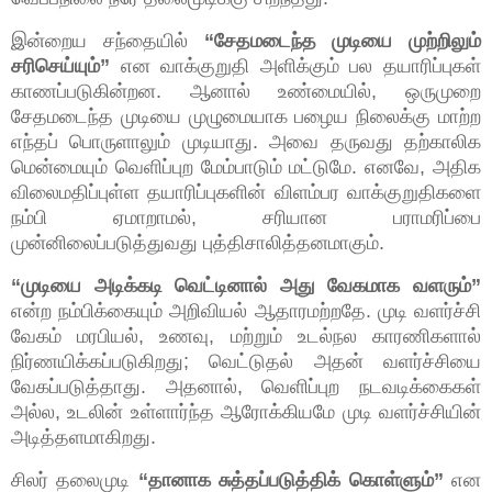
இன்றைய சந்தையில்
“சேதமடைந்த முடியை முற்றிலும்
சரிசெய்யும்”
என வாக்குறுதி அளிக்கும் பல தயாரிப்புகள்
காணப்படுகின்றன. ஆனால் உண்மையில், ஒருமுறை
சேதமடைந்த முடியை முழுமையாக பழைய நிலைக்கு மாற்ற
எந்தப் பொருளாலும் முடியாது. அவை தருவது தற்காலிக
மென்மையும் வெளிப்புற மேம்பாடும் மட்டுமே. எனவே, அதிக
விலைமதிப்புள்ள தயாரிப்புகளின் விளம்பர வாக்குறுதிகளை
நம்பி ஏமாறாமல், சரியான பராமரிப்பை
முன்னிலைப்படுத்துவது புத்திசாலித்தனமாகும்.
“முடியை அடிக்கடி வெட்டினால் அது வேகமாக வளரும்”
என்ற நம்பிக்கையும் அறிவியல் ஆதாரமற்றதே. முடி வளர்ச்சி
வேகம் மரபியல், உணவு, மற்றும் உடல்நல காரணிகளால்
நிர்ணயிக்கப்படுகிறது; வெட்டுதல் அதன் வளர்ச்சியை
வேகப்படுத்தாது. அதனால், வெளிப்புற நடவடிக்கைகள்
அல்ல, உடலின் உள்ளார்ந்த ஆரோக்கியமே முடி வளர்ச்சியின்
அடித்தளமாகிறது.
சிலர் தலைமுடி
“தானாக சுத்தப்படுத்திக் கொள்ளும்”
என