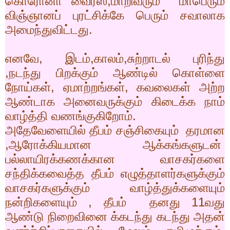
கொரோனா வைரஸ்,மாறிவரும் மாபெரும்
விஞ்ஞானப் புரட்சிக்கே பெரும் சவாலாக
அமைந்துவிட்டது.
எனவே
,
இடம்
,
காலம்
,
சுற்றாடல் புரிந்து
,
நடந்து பிறக்கும் ஆண்டில் கொள்ளை
நோய்கள், ஏமாற்றங்கள்
,
கவலைகள் அற்ற
ஆண்டாக அனைவருக்கும் கிடைக்க நாம்
வாழ்த்தி வணங்குகிறோம்.
அதேவேளையில் தீபம் சஞ்சிகையும் தரமான
,ஆரோக்கியமான ஆக்கங்களுடன்
பல்லாயிரக்கணக்கான வாசகர்களை
சந்திக்கவைத்த தீபம் எழுத்தாளர்களுக்கும்
வாசகர்களுக்கும் வாழ்த்துக்களையும்
நன்றிகளையும் , தீபம்
தனது 11வது
ஆண்டு நிறைவினை
க்
கடந்து கடந்து அதன்