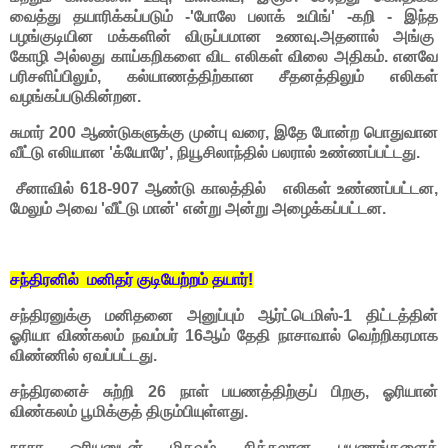
வைத்து தயாரிக்கப்படும் -'போலே பலாக் உயிங்' -கறி - இந்த
பழங்குடியின மக்களின் விருப்பமான உணவு.அதனால் அங்கு
கோழி அல்லது காய்கறிகளை விட எலிகள் விலை அதிகம்.
எனவே
பரிசளிப்பிலும், கல்யாணத்திற்கான சீதனத்திலும் எலிகள்
வழங்கப்படுகின்றன.
சுமார் 200 ஆண்டுகளுக்கு முன்பு வரை, இதே போன்ற பொதுவான
வீட்டு எலியான 'க்யோரே', நியூசிலாந்தில் பலரால் உண்ணப்பட்டது.
சீனாவில் 618-907 ஆண்டு காலத்தில் எலிகள் உண்ணப்பட்டன,
மேலும் அவை 'வீட்டு மான்' என்று அன்று அழைக்கப்பட்டன.
சந்திரனில் மனிதர் குடியேற்றம் தயார்!
சந்திரனுக்கு மனிதனை அனுப்பும் ஆர்ட்டெமிஸ்-1 திட்டத்தின்
ஓரியா விண்கலம் நவம்பர் 16ஆம் தேதி நாசாவால் வெற்றிகரமாக
விண்ணில் ஏவப்பட்டது.
சந்திரனைச் சுற்றி 26 நாள் பயணத்திற்குப் பிறகு, ஓரியான்
விண்கலம் பூமிக்குத் திரும்பியுள்ளது.
நாசா ஓரியனுடன் மிகவும் சிக்கலான பயணங்களைத்