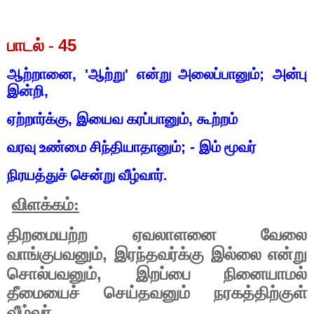
45
பாடல் -
ஆற்றானை
, '
ஆற்று
'
என்று அலைப்பானும்
;
அன்பு
இன்றி
,
ஏற்றார்க்கு
,
இயைவ கரப்பானும்
,
கூற்றம்
வரவு உண்மை சிந்தியாதானும்
; -
இம் மூவர்
நிரயத்துச் சென்று வீழ்வார்.
விளக்கம்:
திறமையற்ற ஏவலாளனை வேலை
,
வாங்குபவனும்
இரந்தவர்க்கு இல்லை என்று
,
சொல்பவனும்
இறப்பை நினையாமல்
தீமையைச் செய்தவனும் நரகத்திற்குள்
.
வீழ்வர்