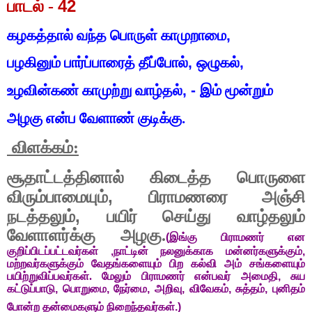
42
பாடல் -
கழகத்தால் வந்த பொருள் காமுறாமை
,
பழகினும் பார்ப்பாரைத் தீப்போல்
,
ஒழுகல்
,
உழவின்கண் காமுற்று வாழ்தல்
, -
இம் மூன்றும்
அழகு என்ப வேளாண் குடிக்கு.
விளக்கம்:
சூதாட்டத்தினால் கிடைத்த பொருளை
,
விரும்பாமையும்
பிராமணரை அஞ்சி
,
நடத்தலும்
பயிர் செய்து வாழ்தலும்
வேளாளர்க்கு அழகு.
(
இங்கு பிராமணர் என
குறிப்பிடப்பட்டவர்கள்
,
நாட்டின் நலனுக்காக மன்னர்களுக்கும்
,
மற்றவர்களுக்கும் வேதங்களையும் பிற கல்வி அம் சங்களையும்
பயிற்றுவிப்பவர்கள். மேலும் பிராமணர் என்பவர் அமைதி
,
சுய
கட்டுப்பாடு
,
பொறுமை
,
நேர்மை
,
அறிவு
,
விவேகம்
,
சுத்தம்
,
புனிதம்
போன்ற தன்மைகளும் நிறைந்தவர்கள்
.)