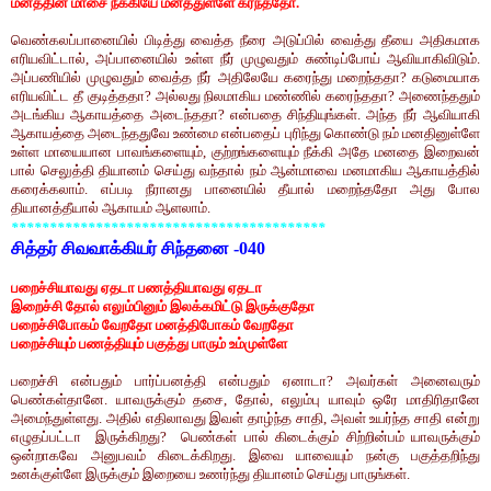
மனத்தின் மாசை நீக்கியே மனத்துள்ளே கரந்ததோ
.
வெண்கலப்பானையில் பிடித்து வைத்த நீரை அடுப்பில் வைத்து தீயை அதிகமாக
எரியவிட்டால்
,
அப்பானையில் உள்ள நீர் முழுவதும் சுண்டிப்போய் ஆவியாகிவிடும்.
அப்பணியில் முழுவதும் வைத்த நீர் அதிலேயே கரைந்து மறைந்ததா
?
கடுமையாக
எரியவிட்ட தீ குடித்ததா
?
அல்லது நிலமாகிய மண்ணில் கரைந்ததா
?
அணைந்ததும்
அடங்கிய ஆகாயத்தை அடைந்ததா
?
என்பதை சிந்தியுங்கள். அந்த நீர் ஆவியாகி
ஆகாயத்தை அடைந்ததுவே உண்மை என்பதைப் புரிந்து கொண்டு நம் மனதினுள்ளே
உள்ள மாயையான பாவங்களையும்
,
குற்றங்களையும் நீக்கி அதே மனதை இறைவன்
பால் செலுத்தி தியானம் செய்து வந்தால் நம் ஆன்மாவை மனமாகிய ஆகாயத்தில்
கரைக்கலாம். எப்படி நீரானது பானையில் தீயால் மறைந்ததோ அது போல
தியானத்தீயால் ஆகாயம் ஆளலாம்.
*****************************************
சித்தர் சிவவாக்கியர் சிந்தனை -
040
பறைச்சியாவது ஏதடா பணத்தியாவது ஏதடா
இறைச்சி தோல் எலும்பினும் இலக்கமிட்டு இருக்குதோ
பறைச்சிபோகம் வேறதோ மனத்திபோகம் வேறதோ
பறைச்சியும் பணத்தியும் பகுத்து பாரும் உம்முள்ளே
பறைச்சி என்பதும் பார்ப்பனத்தி என்பதும் ஏனாடா
?
அவர்கள் அனைவரும்
பெண்கள்தானே. யாவருக்கும் தசை
,
தோல்
,
எலும்பு யாவும் ஒரே மாதிரிதானே
அமைந்துள்ளது. அதில் எதிலாவது இவள் தாழ்ந்த சாதி
,
அவள் உயர்ந்த சாதி என்று
எழுதப்பட்டா
இருக்கிறது
?
பெண்கள் பால் கிடைக்கும் சிற்றின்பம் யாவருக்கும்
ஒன்றாகவே அனுபவம் கிடைக்கிறது. இவை யாவையும் நன்கு பகுத்தறிந்து
உனக்குள்ளே இருக்கும் இறையை உணர்ந்து தியானம் செய்து பாருங்கள்.