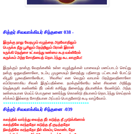
சித்தர் சிவவாக்கியர் சிந்தனை
038 -
இருக்கு நாலு வேதமும் எழுத்தை அறவோதிலும்
பெருக்க நீறு பூசிலும் பிதற்றிலும் பிரான் இரான்
உருக்கி நெஞ்சை உட்கலந்து உண்மை கூற வல்லிரேல்
சுருக்கம் அற்ற சோதியைத் தொடர்ந்து கூடலாகுமே
!
இருக்கும் நான்கு வேதங்களில் உள்ள எழுத்துக்கள் யாவையும் மனப்பாடம் செய்து
நன்கு ஒதுவதினாலோ
,
உடம்பு முழுமையும் நிறைத்து பதினாறு பட்டைகள் போட்டு
விபூதி பூசுவதினாலேயோ
, '
சிவசிவ
'
என
வெறும் வாயால் பிதற்றுவதினாலோ
எம்பிரானாகிய சிவன் இருப்பதில்லை.
நமக்குள்ளேயே உள்ள சிவனை அறிந்து
நெஞ்சுருகி கண்ணில் நீர் மல்கி கசிந்து
நினைந்து தியானிக்க வேண்டும். அந்த
உண்மையான மெய்ப் பொருளை உணர்ந்து கொண்டு
தியானம் தொடர்ந்து செய்தால்
சர்க்கம் இல்லாத சோதியான அப்பரம் பொருளோடு
கூடி வாழ்வோம்.
*****************************************
சித்தர் சிவவாக்கியர் சிந்தனை -039
கலத்தில் வார்த்து வைத்த நீர் கடுத்த தீ முடுக்கினால்
கலத்திலே கரந்ததோ கடுத்த தீ குடித்ததோ
நிலத்திலே கரந்ததோ நீள் விசும்பு கொண்டதோ