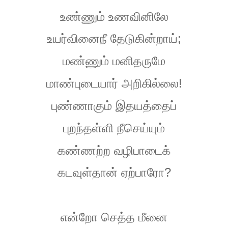
உண்ணும்
உணவினிலே
;
உயர்வினைநீ
தேடுகின்றாய்
மண்ணும்
மனிதருமே
!
மாண்புடையார்
அறிகில்லை
புண்ணாகும்
இதயத்தைப்
புறந்தள்ளி
நீசெய்யும்
கண்ணற்ற
வழிபாடைக்
?
கடவுள்தான்
ஏற்பாரோ
என்றோ
செத்த
மீனை