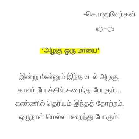
-
.
செ
மனுவேந்தன்
👉👈
‘அழகு
ஒரு
மாயை’
இன்று
மின்னும்
இந்த
உடல்
அழகு
,
காலம்
போக்கில்
கரைந்து
போகும்
...
கண்ணில்
தெரியும்
இந்தத்
தோற்றம்
,
ஒருநாள்
மெல்ல
மறைந்து
போகும்
!