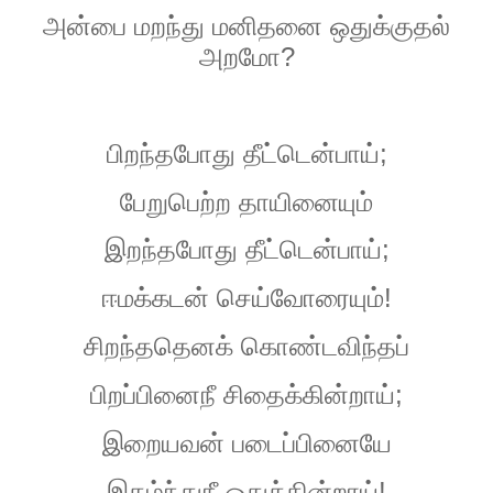
அன்பை
மறந்து
மனிதனை
ஒதுக்குதல்
?
அறமோ
;
பிறந்தபோது
தீட்டென்பாய்
பேறுபெற்ற
தாயினையும்
;
இறந்தபோது
தீட்டென்பாய்
!
ஈமக்கடன்
செய்வோரையும்
சிறந்ததெனக்
கொண்டவிந்தப்
;
பிறப்பினைநீ
சிதைக்கின்றாய்
இறையவன்
படைப்பினையே
!
இகழ்ந்துநீ
ஒதுக்கின்றாய்