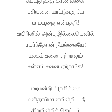
;
கடவுளுக்கு
காணிக்கை
பசியனை
ஊட்டுவதுவே
!
பரமபூஜை
என்பதறி
உயிரினில்
அன்பு
இல்லையெனில்
;
உயர்ந்தோன்
நீயல்லையே
உலகம்
உனை
ஏற்றாலும்
!
உள்ளம்
உனை
ஏற்றாதே
மறமன்றி
அறமில்லை
–
மனிதாபிமானமின்றி
நீ
திறமின்றிச்
செய்யும்