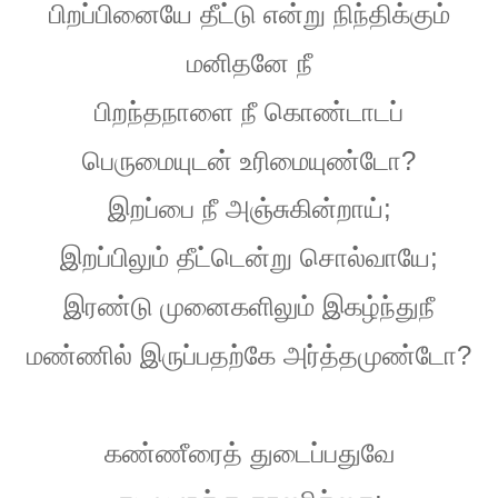
பிறப்பினையே
தீட்டு
என்று
நிந்திக்கும்
மனிதனே
நீ
பிறந்தநாளை
நீ
கொண்டாடப்
?
பெருமையுடன்
உரிமையுண்டோ
;
இறப்பை
நீ
அஞ்சுகின்றாய்
;
இறப்பிலும்
தீட்டென்று
சொல்வாயே
இரண்டு
முனைகளிலும்
இகழ்ந்துநீ
?
மண்ணில்
இருப்பதற்கே
அர்த்தமுண்டோ
கண்ணீரைத்
துடைப்பதுவே