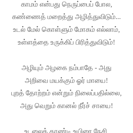
காமம்
என்பது
நெருப்பைப்
போல
,
கண்ணைத்
மறைத்து
அழித்துவிடும்
...
உடல்
மேல்
கொள்ளும்
மோகம்
எல்லாம்
,
உள்ளத்தை
உருக்கிப்
பிரித்துவிடும்
!
அழியும்
அழகை
நம்பாதே
-
அது
அறிவை
மயக்கும்
ஓர்
மாயை
!
புறத்
தோற்றம்
என்றும்
நிலைப்பதில்லை
,
அது
வெறும்
கானல்
நீர்ச்
சாயை
!
உடலைத்
தாண்டி
உயிரை
நேசி
,