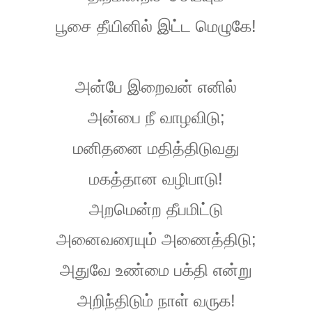
!
பூசை
தீயினில்
இட்ட
மெழுகே
அன்பே
இறைவன்
எனில்
;
அன்பை
நீ
வாழவிடு
மனிதனை
மதித்திடுவது
!
மகத்தான
வழிபாடு
அறமென்ற
தீபமிட்டு
;
அனைவரையும்
அணைத்திடு
அதுவே
உண்மை
பக்தி
என்று
!
அறிந்திடும்
நாள்
வருக