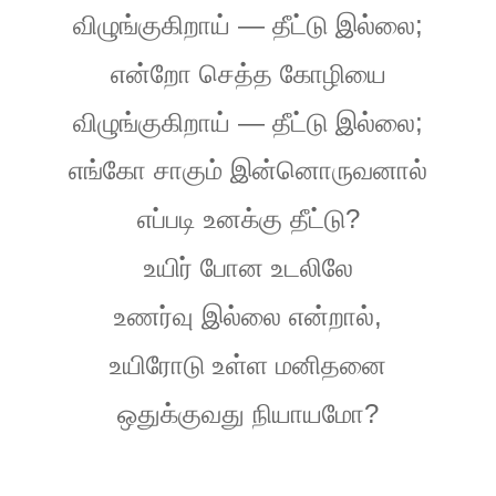
—
;
விழுங்குகிறாய்
தீட்டு
இல்லை
என்றோ
செத்த
கோழியை
—
;
விழுங்குகிறாய்
தீட்டு
இல்லை
எங்கோ
சாகும்
இன்னொருவனால்
?
எப்படி
உனக்கு
தீட்டு
உயிர்
போன
உடலிலே
,
உணர்வு
இல்லை
என்றால்
உயிரோடு
உள்ள
மனிதனை
?
ஒதுக்குவது
நியாயமோ