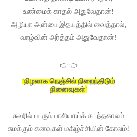
உண்மைக்
காதல்
அதுவேதான்
!
அழியா
அன்பை
இதயத்தில்
வைத்தால்
,
வாழ்வின்
அர்த்தம்
அதுவேதான்
!
👉👈
'
நிழலாக
நெஞ்சில்
நிறைந்திடும்
நினைவுகள்
'
சுவரில்
படரும்
பாசியாய்க்
கடந்தகாலம்
சுமக்கும்
கனவுகள்
மகிழ்ச்சியின்
கோலம்
!