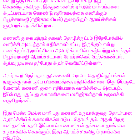
என்று ஒரு பக்கம் ஆராய்ச்சிகள் தீவிரமாக நடந்து
கொண்டிருக்கிறது. இத்துறைகளில் ஏற்படும் மாற்றங்களை
அடிப்படையாக கொண்டு எதிர்காலத்தை கணிக்கும்
பியூச்சராலஜி(எதிர்காலவியல்) துறையிலும் ஆராய்ச்சிகள்
சூடுபறக்க நடக்கின்றன.
கணணி துறை மற்றும் தகவல் தொழில்நுட்பம் இதேபோக்கில்
வளர்ச்சி அடைந்தால் எதிர்காலம் எப்படி இருக்கும் என்று
கணிக்கும் ஆராய்ச்சியை அமெரிக்காவில் புகழ்பெற்று விளங்கும்
பியூச்சராலஜி ஆராய்ச்சியாளர் ரே கர்ஸ்வெல் மேற்கொண்டார்.
ஆய்வு முடிவை தற்போது அவர் வெளியிட்டுள்ளார்.
அவர் கூறியிருப்பதாவது: கணணி, ரோபோ தொழில்நுட்பங்கள்
நாளுக்கு நாள் புதிய பரிணாமத்தை சந்திக்கின்றன. இது இப்படியே
போனால் கணணி துறை எதிர்பாராத வளர்ச்சியை அடையும்.
இப்போது புதுப்புது கணணிகளை மனிதர்கள்தான் உருவாக்கி
வருகிறார்கள்.
இது மெல்ல மெல்ல மாறி புது கணணி உருவாக்குவது தொடர்பான
ஆராய்ச்சியில் கணணிகளே ஈடுபட தொடங்கும். அதன் பிறகு
மனிதனின் உதவி இல்லாமல் கணணிகள் தங்களை தாங்களே
உருவாக்கிக் கொள்ளும். இதர ஆராய்ச்சிகளிலும் தாங்களே
ஈடுபடும்.