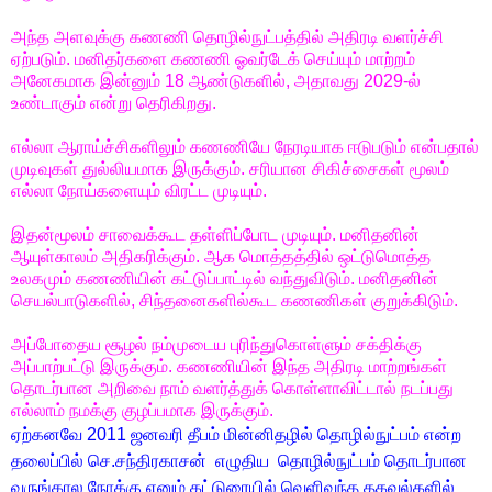
அந்த அளவுக்கு கணணி தொழில்நுட்பத்தில் அதிரடி வளர்ச்சி
ஏற்படும். மனிதர்களை கணணி ஓவர்டேக் செய்யும் மாற்றம்
அனேகமாக இன்னும் 18 ஆண்டுகளில், அதாவது 2029-ல்
உண்டாகும் என்று தெரிகிறது.
எல்லா ஆராய்ச்சிகளிலும் கணணியே நேரடியாக ஈடுபடும் என்பதால்
முடிவுகள் துல்லியமாக இருக்கும். சரியான சிகிச்சைகள் மூலம்
எல்லா நோய்களையும் விரட்ட முடியும்.
இதன்மூலம் சாவைக்கூட தள்ளிப்போட முடியும். மனிதனின்
ஆயுள்காலம் அதிகரிக்கும். ஆக மொத்தத்தில் ஒட்டுமொத்த
உலகமும் கணணியின் கட்டுப்பாட்டில் வந்துவிடும். மனிதனின்
செயல்பாடுகளில், சிந்தனைகளில்கூட கணணிகள் குறுக்கிடும்.
அப்போதைய சூழல் நம்முடைய புரிந்துகொள்ளும் சக்திக்கு
அப்பாற்பட்டு இருக்கும். கணணியின் இந்த அதிரடி மாற்றங்கள்
தொடர்பான அறிவை நாம் வளர்த்துக் கொள்ளாவிட்டால் நடப்பது
எல்லாம் நமக்கு குழப்பமாக இருக்கும்.
ஏற்கனவே 2011 ஜனவரி தீபம் மின்னிதழில் தொழில்நுட்பம் என்ற
தலைப்பில் செ.சந்திரகாசன் எழுதிய தொழில்நுட்பம் தொடர்பான
வருங்கால நோக்கு எனும் கட்டுரையில் வெளிவந்த தகவல்களில்