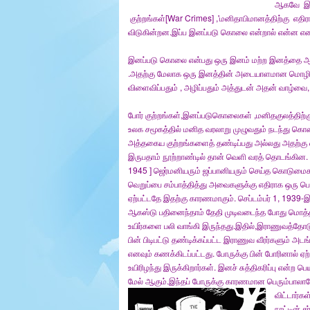
ஆகவே இனப
e
குற்றங்கள்[War Crimes] ,'மனிதாபிமானத்திற்கு எதிர
r
.
விடுகின்றன.இப்ப இனப்படு கொலை என்றால் என்ன என ப
இனப்படு கொலை என்பது ஒரு இனம் மற்ற இனத்தை ஆயிர
.அதற்கு மேலாக ஒரு இனத்தின் அடையாளமான மொழி ,ப
விளைவிப்பதும் , அழிப்பதும் அத்துடன் அதன் வாழ்வ
போர் குற்றங்கள்,இனப்படுகொலைகள் ,மனிதகுலத்திற்
உலக சமூகத்தில் மனித வரலாறு முழுவதும் நடந்து கொ
அத்தகைய குற்றங்களைத் தண்டிப்பது அல்லது அதற்கு எத
இருபதாம் நூற்றாண்டில் தான் வெளி வரத் தொடங்கின.
1945 ] ஜெர்மனியரும் ஜப்பானியரும் செய்த கொடுமைக
வெறுப்பை சம்பாத்தித்து அவைகளுக்கு எதிராக ஒரு பொத
ஏற்பட்டதே இதற்கு காரணமாகும். செப்டம்பர் 1, 1939-
ஆகஸ்டு பதினைந்தாம் தேதி முடிவடைந்த போது மொத்தம
உயிர்களை பலி வாங்கி இருந்தது.இதில்,இராணுவத்தோடு
பின் பிடிபட்டு தண்டிக்கப்பட்ட இராணுவ வீரர்களும் அட
எனவும் கணக்கிடப்பட்டது. போருக்கு பின் போரினால் ஏற்
உயிரிழந்து இருக்கிறார்கள். இனச் சுத்திகரிப்பு என்ற 
மேல் ஆகும்.இந்தப் போருக்கு காரணமான பெரும்பாலான
விட்டார்க
நாட்டின் 