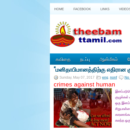
HOME
FACEBOOK
LINKS
VIDEO
கவிதை
நடப்பு
ஆன்மீகம்
த
"மனிதாபிமானத்திற்கு எதிரான கு
P
o
Sunday, May 07, 2017
eng
,
nonf
No
w
crimes against human
e
r
இனப்படுக
e
குழுக்கள்
d
ஒரு இனம்
b
y
சிறுபான்ம
B
காரணங்கள
l
கலந்த ஒர
o
g
g