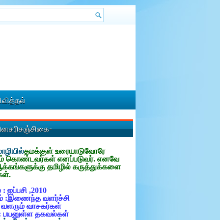
வித்தல்
தினசரிசஞ்சிகை-
ழியில்
தமக்குள்
உரையாடுவோரே
ம் கொண்டவர்கள் எனப்படுவர். எனவே
ஆக்கங்களுக்கு தமிழில் கருத்துக்களை
கள்.
 : ஐப்பசி ,2010
் :இணைந்த வளர்ச்சி
: வளரும் வாசகர்கள்
: பயனுள்ள தகவல்கள்