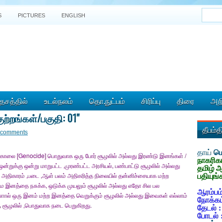
S
PICTURES
ENGLISH
ேசத்தில்
உடல்நலம்
தொ.நுட்பம்
சிரிப்பு
திரை
அறி
ற்றங்கள்/பகுதி: 01"
தீபம்
 comments
தாய்
மொ
ொலை [Genocide] பொதுவாக ஒரு போர் சூழலில் அல்லது இரண்டு இனங்கள் /
நாகரிக
 ஒன்றுக்கு ஒன்று மாறுபட்ட ,முரண்பட்ட அரசியல், பண்பாட்டு சூழலில் அல்லது
தமிழ் 
 அதிகாரம் ,படை ,ஆள் பலம் அதிகரித்த நிலையில் தன்னிச்சையாக மற்ற
பதியுங்
ை இனத்தை நசுக்க, ஒடுக்க முயலும் சூழலில் அல்லது எதோ சில பல
ஆரம்பம்
ால் ஒரு இனம் மற்ற இனத்தை வெறுக்கும் சூழலில் அல்லது இவைகள் எல்லாம்
நோக்கம
ு சூழலில் ,பொதுவாக நடை பெறுகிறது.
தேடல் 
போடல் 