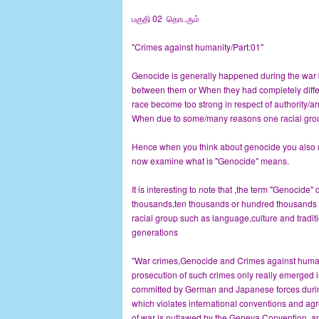
பகுதி 02 தொடரும்
"Crimes against humanity/Part:01"
Genocide is generally happened during the war 
between them or When they had completely differe
race become too strong in respect of authority/ar
When due to some/many reasons one racial group
Hence when you think about genocide you also 
now examine what is "Genocide" means.
It is interesting to note that ,the term "Genocide"
thousands,ten thousands or hundred thousands etc,
racial group such as language,culture and traditi
generations
"War crimes,Genocide and Crimes against human
prosecution of such crimes only really emerged i
committed by German and Japanese forces durin
which violates international conventions and ag
of war is outlawed by the Geneva Convention, and 