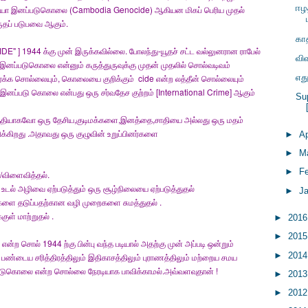
ஈழ
கம்போடியா இனப்படுகொலை (Cambodia Genocide) ஆகியன மிகப் பெரிய முதல்
கருதப் படுபவை ஆகும்.
காத
 1944 க்கு முன் இருக்கவில்லை. போலந்து-யூதச் சட்ட வல்லுனரான ராபேல்
வி
னப்படுகொலை என்னும் கருத்துருவுக்கு முதன் முதலில் சொல்வடிவம்
ேக்க சொல்லையும், கொலையை குறிக்கும் cide என்ற லத்தீன் சொல்லையும்
எத
ப்படு கொலை என்பது ஒரு சர்வதேச குற்றம் [International Crime] ஆகும்
Sup
ியாகவோ ஒரு தேசிய,குடிமக்களை,இனத்தை,சாதியை அல்லது ஒரு மதம்
ிக்கிறது .அதாவது ஒரு குழுவின் உறுப்பினர்களை
►
Ap
►
M
►
F
்/விளைவித்தல்.
டல் அழிவை ஏற்படுத்தும் ஒரு சூழ்நிலையை ஏற்படுத்துதல்
►
J
புகளை தடுப்பதற்கான வழி முறைகளை சுமத்துதல் .
குள் மாற்றுதல் .
►
201
►
201
சொல் 1944 ற்கு பின்பு வந்த படியால் அதற்கு முன் அப்படி ஒன்றும்
►
201
பண்டைய சரித்திரத்திலும் இதிகாசத்திலும் புராணத்திலும் மற்றைய சமய
படுகொலை என்ற சொல்லை நேரடியாக பாவிக்காமல்.அவ்வளவுதான் !
►
201
►
201