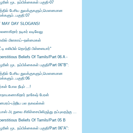
ிழரின் மூட நம்பிக்கைகள் பகுதி-07
த்தில் பேசிய துவக்குகளும்,மௌனமான
மக்களும்..பகுதி:07
 MAY DAY SLOGANS!
்லனாகிறார் நடிகர் வடிவேலு
வில் மிளகாய்--நன்மைகள்
ட்டி எலியில் தொந்தி பிள்ளையார்"
erstitious Beliefs Of Tamils/Part 06 A -
ழரின் மூட நம்பிக்கைகள் பகுதி/Part 06"B":
த்தில் பேசிய துவக்குகளும்,மௌனமான
மக்களும்..பகுதி:06
்கள் போல நீயும் ...!
ாநாயகனாகிறார் நாகேஷ் பேரன்
ைமரம்-பற்றிய பல தகவல்கள்
ாஸ் அ றுவை சிகிச்சையிலிருந்து தப்புவதற்கு ...
erstitious Beliefs Of Tamils/Part 05 B
ழரின் மூட நம்பிக்கைகள் பகுதி/Part 06"A":