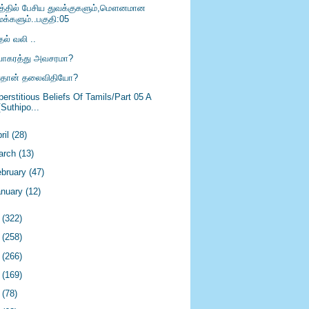
த்தில் பேசிய துவக்குகளும்,மௌனமான
மக்களும்..பகுதி:05
ல் வலி ..
வாகரத்து அவசரமா?
ுதான் தலைவிதியோ?
erstitious Beliefs Of Tamils/Part 05 A
[Suthipo...
ril
(28)
arch
(13)
ebruary
(47)
anuary
(12)
6
(322)
5
(258)
4
(266)
3
(169)
2
(78)