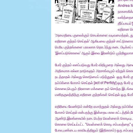
Andrea M
நாகசாகிக்
வார்த்தைக
தீர்ப்பா
எதிரான ச
'அமைதியை குலைக்கும் செயல்களை வடிவமைத்தல், துவக்கு
எதிரான குற்றம் செய்தல்' ஆகியவை குற்றச் சாட்டுகள
பெரிய குற்றங்களை பரவலாக தொடர்ந்து கடை பிடிக்கப் 
'இனப்படுகொலை' ஆகும்.இவை இரண்டும் முற்றிலுமாக ஒ
போர் குற்றம் எனப்படுவது போர் விதிமுறை அல்லது அ
அதிகமாக எல்லா நாடுகளும் அரசாங்கமும் ஏற்றுக் 
நடத்தாதல் அல்லது கொடுமைப் படுத்துதல் ஒரு போர் 
நம்பிக்கை மோசம் செய்தல் [act of Perfidy] ஒரு போர்
கொலை,பெரும் திரளான மக்களை தம் சொந்த இடங்களில் 
மனிதகுலத்திற்கு எதிரான குற்றங்கள் செய்தல் ஒரு போர்
எதிரியை வேண்டும் என்றே ஏமாற்றுதல் அல்லது நம்பிக
மோசம் செய்தல் என்பதற்கு இன்றைய கால கட்டத்தில்,
ஆண்டு,இலங்கையில் நடைபெற்ற வெள்ளைக் கொடியுடன்
கொலை செய்யப்பட்ட "வெள்ளைக் கொடி சம்பவத்தை"
போல,பண்டைய காவியத்திலும் (இதிகாசம்) ஒரு சம்ப