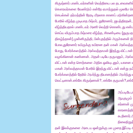
கிருஷ்ணர் பாண்டவர்களின் வெற்றியை பல தடவைகளில்
கௌரவர்களை வேண்டும் என்றே ஏமாற்றுதல் மூலமே பெற
செயல்கள் தர்மத்தின் நேரடி மீறலாக காணப் படுகின்றன
போரில் வீழ்த்த முடியாத பீஷ்மர், துரோணர், ஜயத்திரத
வீழ்த்தியதால் பாண்டவர் அணி வெற்றி கொண்டது என்ப
செய்ய விரும்பாத பீஷ்மரை வீழ்த்த, சிகண்டியை [துர
திகழ்ந்தான்] முன்னிருத்தி, பின்புறத்தில் அருச்சு
போல,துரோணர் உயிருக்கு உயிரான தன் மகன் அஸ்வத்த
போது, போர்க்களத்தில் அஸ்வத்தாமன் இறந்து விட்டா
வழங்கினான் கண்ணன். அதன் படியே தருமனும், அஸ்வத
விட்டான் என்ற சொற்களை அதிக ஒலியுடனும், யானை 
மகன் அஸ்வத்தாமன் போரில் இறந்து விட்டான் என்று நம
போர்க்களத்தில் தேரில் அமர்ந்து தியானத்தில் அமர்ந
வெட்டினான்.எங்கே கிருஷ்ணன்?, எங்கே தருமன்?,எங்
அப்படியே
ஆயுதமும் 
கர்ணன் முய
காரணத்த
கூறினார்.
நிலைநிறுத
தன் இலக்குகளை அடைய ஒன்றுக்கு பல முறை,இப்படி 