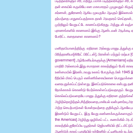
படித்தவர்களும் சரி, மதிநுட்பமாக படித்தவர்களும் 
தன் கையில் கருவியே என மகாபாரதம் முழுவதும் கிருஷ்ணர் 
கர்ணன், துரோணர் ஆகிய மூவருமே ஆயுதம் இல்லாமல் இ
தர்மத்தை பாதுகாப்பதற்காக தான் அவதாரம் செய்தான்,
முற்றிலும் வேறுபட்டே காணப்படுகிறது. அத்துடன் வஞ
புராணங்களில் காணலாம்.இங்கு ஆண்டவன் அடிக்கடி ஏமா
போரிட்ட கதைகளை காணலாம்?
மனிதாபிமானத்திற்கு எதிரான அல்லது மானுடத்துக்கு 
பிரித்தானியா[கிரேட் பிரிட்டன்], பிரான்ஸ் மற்றும் ரஷ்
government] ,ஆர்மேனியர்களுக்கு [Armenians] எதிரா
மாதிரி அல்லாமல்,இது சமாதான காலத்திலும் போர் காலத்த
உண்மையில் இரண்டாவது உலகப் போருக்கு பின் 1945 இல் 
ரீதியில் மிகப் பெரும் எண்ணிக்கையிலான பொதுமக்க
வரையறுக்கப்பட்டுள்ளது. இனப்படுகொலை என்பது தனி
நோக்காகக் கொண்டு மேற்கொள்ளப்படுவதாகும். வேறுவ
கொல்லப்படுவதையே மானுடத்துக்கு எதிரான குற்றங்
அழித்தொழித்தல்,சித்திரவதை,பாலியல் வன்புணர்வு,அ
அற்ற செயற்பாடுகள் போன்றவற்றை குறிக்கும்.ஆகவே,
இரண்டும் வேறுபட்ட இரு வேறு எண்ணக்கருக்களாகும்.அம
the Americas] அழித்து ஒழிக்கப் பட்ட கணக்கில் அடங்
காலத்தில்,ஐரோப்பிய யூதர்கள் ஜெர்மனியில் திட்டமிட்
ஆண்டுக் காலப் பகுதியில் உக்ரேனில் பட்டினியால் 