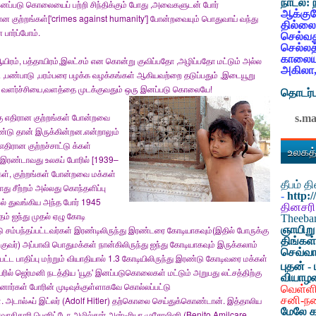
நாடல்:
்படு கொலையைப் பற்றி சிந்திக்கும் போது ,அவைகளுடன் போர்
ஆக்குவ
ான குற்றங்கள்['crimes against humanity'] போன்றவையும் பொதுவாய் வந்து
தில்லை
ார்ப்போம்.
செல்வத
செல்லத
காலையட
ம், பத்தாயிரம்,இலட்சம் என கொன்று குவிப்பதோ ,அழிப்பதோ மட்டும் அல்ல
அகிலா,
ண்பாடு ,பரம்பரை பழக்க வழக்கங்கள் ஆகியவற்றை தடுப்பதும் ,இடையூறு
ை, வளர்ச்சியை,வளத்தை முடக்குவதும் ஒரு இனப்படு கொலையே!
தொடர்ப
கு எதிரான குற்றங்கள் போன்றவை
s.m
ண்டு தான் இருக்கின்றன.என்றாலும்
ிரான குற்றச்சாட்டு க்கள்
உலகத்
 இரண்டாவது உலகப் போரில் [1939–
ள், குற்றங்கள் போன்றவை மக்கள்
தீபம் 
ு சீற்றம் அல்லது கொந்தளிப்பு
-
http:
இல் துவங்கிய அந்த போர் 1945
தினசரி
் ஐந்து முதல் ஏழு கோடி
Theeb
ஞாயிறு
 சம்பந்தப்பட்டவர்கள் இரண்டிலிருந்து இரண்டரை கோடியாகவும்(இதில் போருக்கு
திங்கள
ங்குவர்) அப்பாவி பொதுமக்கள் நான்கிலிருந்து ஐந்து கோடியாகவும் இருக்கலாம்
செவ்வா
பட்ட பாதிப்பு மற்றும் வியாதியால் 1.3 கோடியிலிருந்து இரண்டு கோடிவரை மக்கள்
புதன் - 
பெயரில் ஜெர்மனி நடத்திய 'யூத' இனப்படுகொலைகள் மட்டும் அறுபது லட்சத்திற்கு
வியாழ
ோர்கள் போரின் முடிவுக்குள்ளாகவே கொல்லப்பட்டு
வெள்ளி
சனி-ந
ள். அடால்ஃப் இட்லர் (Adolf Hitler) தற்கொலை செய்துக்கொண்டான். இத்தாலிய
மேலே க
சர்வாதிகாரி பெனிட்டோ அமில்கார் அன்டிரியா முசோலினி (Benito Amilcare