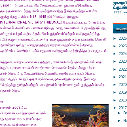
முறையி
ussolini) அவன் மக்களாலே கொல்லப்பட்டான். ஜப்பான் ஹிரோஷிமா,
வருடங்
கு பிறகு சரணடைந்தது. போர் முடிந்து போயிற்று.இதை அடுத்து பல பேச்சு
பாராட்
ளுக்கு பிறகு அக்டோபர் 18, 1945-இல் 'சர்வதேச இராணுவ
யம்'[INTERNATIONAL MILITARY TRIBUNAL] தொடங்கப்பட்டது. 'அமைதிக்கு
வலைப்
ெயல்களில் வெளிப்படையாகவோ அல்லது மறைமுகமாகவோ பங்குபெற்றிருப்பது',
தல் மற்றும் வழிநடத்தல்', 'போர் குற்றங்கள்' மற்றும் 'மனிதகுலத்திற்கு
►
202
ாக அங்கு முன் வைக்கப்பட்டன.இன்று உலக முழுவதும் இது உருவாக்கிய இரண்டு
படுகின்றன.ஒன்று 'மனிதகுலத்திற்கு எதிரான குற்றங்கள்' மற்றொன்று
►
202
ழிக்கப்படவேண்டும். அப்போதுதான் மனிதகுலம் சுதந்திரத்தோடு வாழமுடியும்.
►
202
னைத்துலக மனிதாபிமானச் சட்டத்திற்கு முரணாக செயற்படுவதாகும் என்பதை
►
202
கொள்ளும். உதாரணமாக,போர் கைதிகளை கொலை செய்தல் அல்லது சரிவர
►
202
குற்றம் ஆகும்.அது போல,எதிரியை வேண்டும் என்றே ஏமாற்றுதல் அல்லது
►
202
 குற்றம் ஆகும். மேலும் ஒரு போர்க்கால சூழலில்,சித்திரைவதை ,இனப்படு
இருந்து துரத்தல்,மற்றும் பல வழிகளில் அவர்களை துன்புறுத்துதல் போன்ற
►
202
 குற்றம் ஆகும்.
►
201
►
201
்கை
மே மாதம் ,2009 ஆம்
▼
201
 சரணடைய வந்தவர்கள் சுட்டுக்
►
D
 ஒரு உதாரணமாக கூறலாம்.அதே
►
N
வத்தை கூறலாம்.உதாரணமாக,