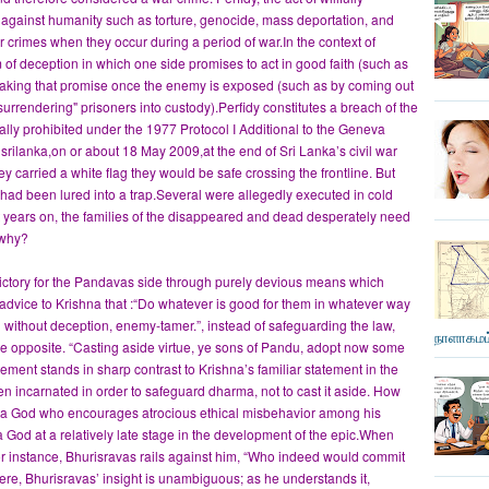
 against humanity such as torture, genocide, mass deportation, and
r crimes when they occur during a period of war.In the context of
rm of deception in which one side promises to act in good faith (such as
 breaking that promise once the enemy is exposed (such as by coming out
surrendering" prisoners into custody).Perfidy constitutes a breach of the
cally prohibited under the 1977 Protocol I Additional to the Geneva
rilanka,on or about 18 May 2009,at the end of Sri Lanka’s civil war
hey carried a white flag they would be safe crossing the frontline. But
ad been lured into a trap.Several were allegedly executed in cold
 years on, the families of the disappeared and dead desperately need
 why?
victory for the Pandavas side through purely devious means which
 advice to Krishna that :“Do whatever is good for them in whatever way
d without deception, enemy-tamer.”, instead of safeguarding the law,
நாளாகமம்
he opposite. “Casting aside virtue, ye sons of Pandu, adopt now some
atement stands in sharp contrast to Krishna’s familiar statement in the
 incarnated in order to safeguard dharma, not to cast it aside. How
 a God who encourages atrocious ethical misbehavior among his
od at a relatively late stage in the development of the epic.When
for instance, Bhurisravas rails against him, “Who indeed would commit
re, Bhurisravas’ insight is unambiguous; as he understands it,