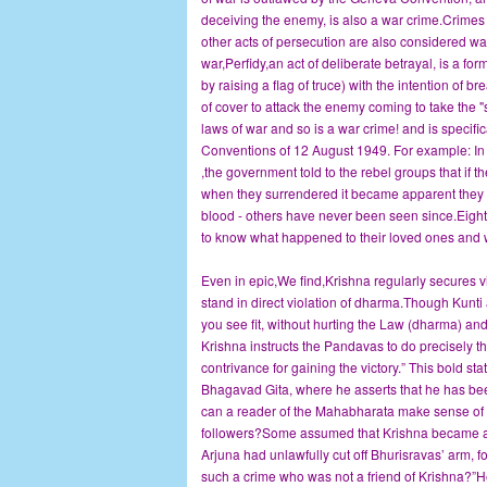
deceiving the enemy, is also a war crime.Crimes
other acts of persecution are also considered wa
war,Perfidy,an act of deliberate betrayal, is a fo
by raising a flag of truce) with the intention of
of cover to attack the enemy coming to take the "
laws of war and so is a war crime! and is specifi
Conventions of 12 August 1949. For example: In s
,the government told to the rebel groups that if t
when they surrendered it became apparent they h
blood - others have never been seen since.Eight
to know what happened to their loved ones and
Even in epic,We find,Krishna regularly secures 
stand in direct violation of dharma.Though Kunti
you see fit, without hurting the Law (dharma) an
Krishna instructs the Pandavas to do precisely t
contrivance for gaining the victory.” This bold st
Bhagavad Gita, where he asserts that he has been
can a reader of the Mahabharata make sense of
followers?Some assumed that Krishna became a G
Arjuna had unlawfully cut off Bhurisravas’ arm, 
such a crime who was not a friend of Krishna?”He