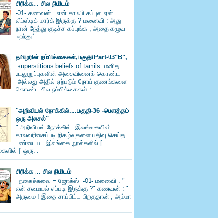
சிரிக்க... சில நிமிடம்
-01- கணவன் : என் காஃபி கப்புல ஏன்
லிப்ஸ்டிக் மார்க் இருக்கு ? மனைவி : அது
நான் நேத்து குடிச்ச கப்புங்க , அதை கழுவ
மறந்துட்...
தமிழரின் நம்பிக்கைகள்,பகுதி/Part-03"B",
superstitious beliefs of tamils: மனித
உடலுறுப்புகளின் அசைவினைக் கொண்ட
அல்லது அதில் ஏற்படும் நோய் குணங்களை
கொண்ட சில நம்பிக்கைகள் : ...
"அறிவியல் நோக்கில்....பகுதி-36 -பெளத்தம்
ஒரு அலசல்''
" அறிவியல் நோக்கில் ' இலங்கையின்
காலவரிசைப்படி நிகழ்வுகளை பதிவு செய்த
பண்டைய இலங்கை நூல்களில் [
களில் ]' ஒரு...
சிரிக்க ... சில நிமிடம்
நகைச்சுவை = ஜோக்ஸ் -01- மனைவி : "
என் சமையல் எப்படி இருக்கு ?" கணவன் : "
அருமை ! இதை சாப்பிட்ட பிறகுதான் , அம்மா
...