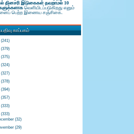
ல் தினசரி இடுகைகள் தவறாமல் 10
களுக்க
ளாக
வெளியிடப்படுகிறது எனும்
டினைப் பெற்ற இணைய சஞ்சிகை.
பதிவு காப்பகம்
6
(241)
5
(379)
4
(375)
3
(324)
2
(327)
1
(378)
0
(394)
9
(357)
8
(333)
7
(333)
ecember
(32)
ovember
(29)