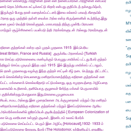
சரி, கர்ணனை கொன்றது அர்ஜுனன் தான் என நினைப்பார்கள்.அர்ஜுனன் என்பவர்
தம
தொடர்ச்சியாக சுட்டிக்காட்டு கிறார் என்பது குறிப்பிடத் தக்கது.பீஷ்மர்,
ஈழ
ருக்கும் போது தான் வதைக்கப்பட்டனர்.இவை எல்லாம் பகவத் கீதையில்
 அதை ஒரு புறத்தில் தள்ளி வைக்க அல்ல என்ற கிருஷ்ணனின் கூற்றிற்கு,இது
MY
்சனை மூலம் வெற்றி கொள்ளுதல், மகாபாரதத் திற்கு முன்பே பிராமண
ற்றும் சூழ்ச்சிகளைப் பயன்படு த்தி அரக்கர்களுடன் அல்லது அசுரர்களுடன்
வில
உண
எதிரான குற்றங்கள் என்ற பதம் முதல் முதலாக 1915 இல்,பெரிய
"கு
யா [Great Britain, France and Russia] ,துருக்கிய அரசாங்கம் [Turkish
Sup
க செய்த படுகொலையை கண்டிக்கும் பொழுது பாவிக்கப் பட்டது.போர் குற்றம்
தமி
ிலும் செய்ய முடியும்.இந்த பதம் 1915 இல் இருந்து பாவிக்கப் பட்டாலும்,
தான் முதலாவது வழக்கு இந்த குற்றச் சாட்டின் கீழ் நடை பெற்றது. திட்டமிட்ட
ஈழ
ளைக் கொல்கின்ற செயலானது மனிதாபிமானத்திற்கு எதிரான குற்றங்கள் என
ப்பட்ட மக்களைக் கொல்வதோடு மட்டுமல்லாது, ஒரு சமுதாயத்தை அழிப்பதை
மலர
கையில் கூறினால், தனியொரு குழுவைச் சேர்ந்த மக்கள் பெருமளவில்
கத
கள் குறிக்கின்றது.பொதுவாக இது,கொலை,முழுமையாக
ரசியல், சமய, அல்லது இன முறையிலான அடக்குமுறைகள் மற்றும் பிற மனிதம்
பன
மனிதாபிமானத்திற்கு எதிரான குற்றங்கள் மற்றும் இனப்படுகொலை ஆகிய
பைப
ெரிக்காக்களில் ஐரோப்பியக் குடியேற்றத்தில் [ European Colonization of
கா பெரு வாரியான உள்ளூர் குடிகள், இரண்டாம் உலகப் போர்க்
Sup
டுப் படுகொலை செய்யப்பட்ட பெரும் இன அழிப்பு [Holocaust],1932- 1933 ம்
தமி
நடந்த இனப்படுகொலை கோலதடமோர் (The Holodomor, உக்ரேனியம்), நைஜீரிய