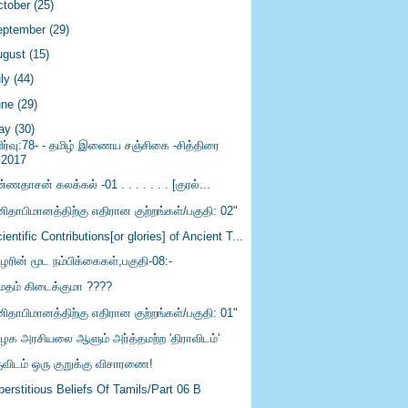
ctober
(25)
eptember
(29)
ugust
(15)
uly
(44)
une
(29)
ay
(30)
ிர்வு:78- - தமிழ் இணைய சஞ்சிகை -சித்திரை
,2017
ணதாசன் கலக்கல் -01 . . . . . . . [குரல்...
ிதாபிமானத்திற்கு எதிரான குற்றங்கள்/பகுதி: 02"
ientific Contributions[or glories] of Ancient T...
ழரின் மூட நம்பிக்கைகள்,பகுதி-08:-
்மதம் கிடைக்குமா ????
ிதாபிமானத்திற்கு எதிரான குற்றங்கள்/பகுதி: 01"
ிழக அரசியலை ஆளும் அர்த்தமற்ற 'திராவிடம்'
ருவிடம் ஒரு குறுக்கு விசாரணை!
erstitious Beliefs Of Tamils/Part 06 B