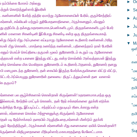
►
O
 நம்பிக்கை மோசம் அல்லது
்றுக் கொடுத்துள்ளார்.இவரின்
►
S
. கண்ணனின் போர்த் தந்திர ஏமாற்று ஆலோசனையின் பேரில், குருச்சேத்திரப்
►
A
ன், கர்ணன், சல்லியன் மற்றும் துரியோதனாதிகளை, அருச்சுனனும், வீமனும்
►
J
து குறிப்பிடத் தக்கது.உதாரணமாக,பெண்களிடமும், திருநங்கைகளிடமும் போர்
ுபதனின் மகளான சிகண்டினி இப்போது சிகண்டி என்ற ஒரு திருநங்கையாகத்
►
J
னன் நின்று பீஷ்மர் மீது அம்புகளை எய்யுமாறு ஆலோசனை கூறினார் கண்ணன்.அதே
▼
M
ாமன் மீது கொண்ட பாசத்தை உணர்ந்த கண்ணன், பதினைந்தாம் நாள் போரின்
ஒள
ன் எனும் பொய்ச் செய்தியை தருமன் மூலம் துரோணரிடம் கூறும் படி ஆலோசனை
்தாமன் என்ற யாணை இறந்து விட்டது, என்ற சொல்லில் அஸ்வத்தாமன் இறந்து
கண்
என்ற சொல்லை மிக மெலிதாக துரோணரிடம் கூறினார்.அதனால், துரோணர் தனது
்பி மனமுடைந்த துரோணர், தன் கையில் இருந்த போர்க்கருவிகளை விட்டு விட்டு,
"மன
்து விட்டார்.அப்பொழுது துரோணரின் தலையை திருட்டத்துயும்னன் தன வாளால்
"Sc
கே தருமம்?
தமி
,கர்ணனை பல சூழ்ச்சிகளால் கொன்றான் கிருஷ்ணன்! உதாரணமாக,எந்த ஒரு
சம
இல்லாமல், சேற்றில் மாட்டிக் கொண்ட தன் தேர் சக்கரங்களை தூக்கி எடுக்க
"மன
ற்சித்த போது, இப்படிப்பட்ட சந்தர்ப்பம் மறுபடியும் கிடைக்காது என்ற
ினால், கர்ணனை கொல்ல அர்ஜுனனுக்கு கிருஷ்ணர் ஆலோசனை
தம
அதன் படி தேர்ச்சக்கரம் தரையில் அழுந்தியதை,கர்ணன் மீண்டும் தூக்கி
கு
்தும் நேரத்திற்குள், அருச்சுனன் கர்ணனின் மீது கனைகளை ஏவிக் கொன்றான்!!
Sup
கிருஷ்ணன் விதிமுறைகளை மீறியுள்ளார்.மகாபாரதத்தை மேலோட்டமாக