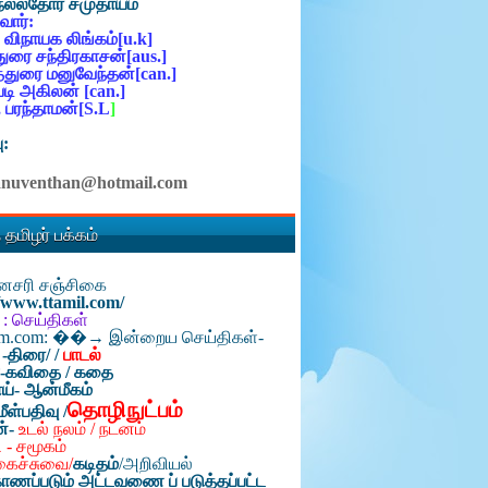
நல்லதோர் சமுதாயம்
ோர்:
 விநாயக லிங்கம்[u.k]
ுரை சந்திரகாசன்[aus.]
்துரை மனுவேந்தன்[can.]
ி அகிலன் [can.]
 பரந்தாமன்[S.L
]
ு:
anuventhan@hotmail.com
 தமிழர் பக்கம்
தினசரி சஞ்சிகை
//www.ttamil.com/
 : செய்திகள்
am.com: ��→ இன்றைய செய்திகள்-
 -திரை/
/
பாடல்
்-கவிதை / கதை
ய்- ஆன்மீகம்
தொழிநுட்பம்
மீள்பதிவு /
ன்-
உடல் நலம் / நடனம்
 - சமூகம்
கைச்சுவை/
கடிதம்
/
அறிவியல்
ாணப்படும் அட்டவணை ப் படுத்தப்பட்ட