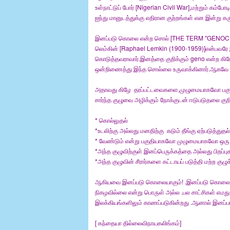
உள்நாட்டுப் போர் [Nigerian Civil War],மற்றும் 
ஐந்து மானுடத்துக்கு எதிரான குற்றங்கள் என இன்று 
இனப்படு கொலை என்ற சொல் [THE TERM "GENOCIDE" ]
லெம்கின் [Raphael Lemkin (1900-1959)]என்பவரே இ
கொடுத்தவராவார்.இனத்தை குறிக்கும் geno என்ற கிர
ஒன்றிணைத்து இந்த சொல்லை உருவாக்கினார்.ஆகவே இன
அதாவது கிழே தரப்பட்டவைகளை,முழுமையாகவோ பகுத
சார்ந்த குழுவை அழிக்கும் நோக்குடன் ஈடுபடுதலை குற
* கொல்லுதல்
*உடலிற்கு அல்லது மனதிற்கு கடும் தீங்கு ஏற்படுத்துதல
* வேண்டும் என்று பகுதியாகவோ முழுமையாகவோ ஒரு உ
*அந்த குழுவிற்குள் இனப்பெருக்கத்தை அல்லது பிறப்
*அந்த குழுவின் சீரார்களை கட்டாயப் படுத்தி மற்ற குழுக்
ஆகியவை இனப்படு கொலையாகும்! .இனப்படு கொலை என்ற 
நிகழவில்லை என்று பொருள் அல்ல .பல சாட்சிகள் எமது 
இலக்கியங்களிலும் காணப்படுகின்றது .ஆனால் இனப்
[ கந்தையா தில்லைவிநாயகலிங்கம்]