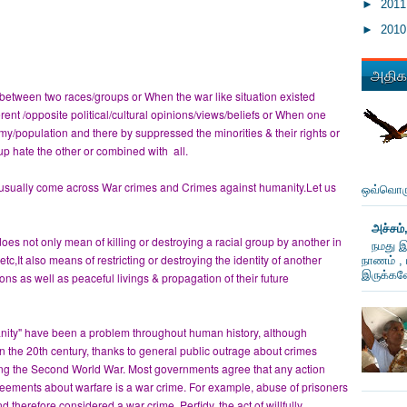
►
201
►
201
அதிகம
between two races/groups or When the war like situation existed
nt /opposite political/cultural opinions/views/beliefs or When one
my/population and there by suppressed the minorities & their rights or
 hate the other or combined with all.
usually come across War crimes and Crimes against humanity.Let us
ஒவ்வொரு
அச்சம்
 does not only mean of killing or destroying a racial group by another in
நமது இ
It also means of restricting or destroying the identity of another
நாணம் , 
இருக்கவே
ons as well as peaceful livings & propagation of their future
ity" have been a problem throughout human history, although
n the 20th century, thanks to general public outrage about crimes
g the Second World War. Most governments agree that any action
reements about warfare is a war crime. For example, abuse of prisoners
therefore considered a war crime. Perfidy, the act of willfully