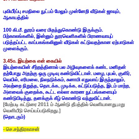
புவியீர்ப்பு சமநிலை நுட்பம் மேலும் முன்னேறி வீடுகள் ஜாவும்,
ஆகாயத்தில்
100 கி.மீ. தூரம் வரை மிதந்துகொண்டு இருக்கும்.
பிற்காலங்களில், இன்னும் தூரவெளிகளில் பிராணவாயுப்
படுத்தப்பட்ட காப்பகங்கலினுள் வீடுகள் கட்டுவதற்கான ஏற்பாடுகள்
முளைக்கும்.
3.45௦. இயற்கை என் கையில்
இயற்கையின் சீற்றத்தினால் பல அழிவுகளைக் கண்ட மனிதன்
தற்போது அதற்கு ஒரு முடிவு கண்டுவிட்டான். மழை, புயல், குளிர்,
வெயில், எரிமலை, நிலநடுக்கம், சுனாமி எதுவாய் இருந்தாலும்,
அவற்றை நிறுத்த, தொடக்க, முடிக்க, கட்டுப்படுத்த, இடம் மாற்ற,
அளவைக் குறைக்க, கூட்ட எல்லா காரண நுட்பங்களையும்
கண்டுபிடித்து, தனக்குக் கீழ் கொண்டு வந்துவிட்டான்.
[மேற்படி கட்டுரை 2011 ம் ஆண்டு தீபத்தில் வெளியானது,மறு
வெளியீடு செய்யப்படுகிறது.]
(தொடரும்)
technology tamil
- செ.சந்திரகாசன்