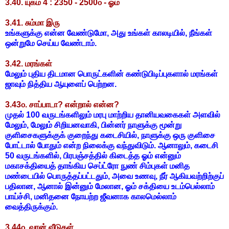
3.40. யுகம் 4 : 2350 - 2500௦ - ஓம்
3.41. சும்மா இரு
உங்களுக்கு என்ன வேண்டுமோ, அது உங்கள் காலடியில், நீங்கள்
ஒன்றுமே செய்ய வேண்டாம்.
3.42. மரங்கள்
மேலும் புதிய திடமான பொருட்களின் கண்டுபிடிப்புகளால் மரங்கள்
ஜாவும் நித்திய ஆயுளைப் பெற்றன.
3.43௦. சாப்பாடா? என்றால் என்ன?
முதல் 100 வருடங்களிலும் மரபு மாற்றிய தானியவகைகள் அளவில்
மேலும், மேலும் சிறியனவாகி, பின்னர் நாளுக்கு மூன்று
குளிசைகளுக்குக் குறைந்து கடைசியில், நாளுக்கு ஒரு குளிசை
போட்டால் போதும் என்ற நிலைக்கு வந்துவிடும். ஆனாலும், கடைசி
50 வருடங்களில், பிரபஞ்சத்தில் கிடைத்த ஓம் என்னும்
மகாசக்தியைத் தாங்கிய செப்ட்ரோ நுண் சிம்புகள் மனித
மண்டையில் பொருத்தப்பட்டதும், அவை உணவு, நீர் ஆகியவற்றிற்குப்
பதிலான, ஆனால் இன்னும் மேலான, ஓம் சக்தியை உடம்பெல்லாம்
பாய்ச்சி, மனிதனை நோயற்ற ஜீவனாக காலமெல்லாம்
வைத்திருக்கும்.
3.44௦. வான் வீடுகள்