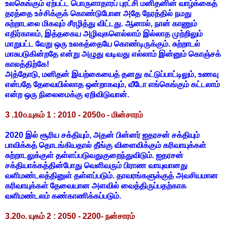
உலகெங்கும் ஏற்பட்ட பொருளாதாரப் புரட்சி மனிதனின் வாழ்க்கைத்
தரத்தை உச்சிக்குக் கொண்டுபோன அதே நேரத்தில் நமது
சுற்றாடலை மிகவும் சீரழித்து விட்டது. ஆனால், நான் காணும்
எதிர்காலம், இத்தகைய அழிவுகளெல்லாம் இல்லாத முற்றிலும்
மாறுபட்ட வேறு ஒரு உலகத்தையே கொண்டிருக்கும். சுற்றாடல்
மாசுபடுகின்றதே என்று அழுது வடிவது எல்லாம் இன்னும் கொஞ்சக்
காலத்திற்கே!
அத்தோடு, மனிதன் இயற்கையைத் தனது கட்டுப்பாட்டிலும், உணவு
என்பதே தேவையில்லாத ஒன்றாகவும், வீடோ எங்கெங்கும் கட்டலாம்
என்ற ஒரு நிலைமைக்கு ஏறிவிடுவான்.
3 .10௦.யுகம் 1 : 2010 - 2050௦ - மின்சாரம்
2020 இல் சூரிய சக்தியும், அதன் பின்னர் ஐதரசன் சக்தியும்
பாவிக்கத் தொடங்கியதால் தீங்கு விளைவிக்கும் கரிவாயுக்கள்
சுற்றாடலுக்குள் தள்ளப்படுவதுகுறைந்துவிடும். ஐதரசன்
சக்தியாக்கத்தின்போது வெளிவரும் பிராண வாயுவானது
வளிமண்டலத்தினுள் தள்ளப்படும். தாவரங்களுக்குத் அவசியமான
கரிவாயுக்கள் தேவையான அளவில் வைத்திருப்பதற்காக
வளிமண்டலம் கண்காணிக்கப்படும்.
3.20௦. யுகம் 2 : 2050 - 2200- நன்சாரம்