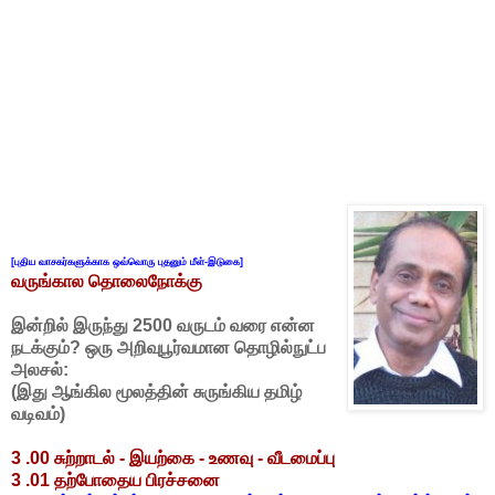
[புதிய வாசகர்களுக்காக ஒவ்வொரு புதனும் மீள்-இடுகை]
வருங்கால தொலைநோக்கு
இன்றில் இருந்து 2500 வருடம் வரை என்ன
நடக்கும்? ஒரு அறிவுபூர்வமான தொழில்நுட்ப
அலசல்:
(இது ஆங்கில மூலத்தின் சுருங்கிய தமிழ்
வடிவம்)
3 .00 சுற்றாடல் - இயற்கை - உணவு - வீடமைப்பு
3 .01 தற்போதைய பிரச்சனை