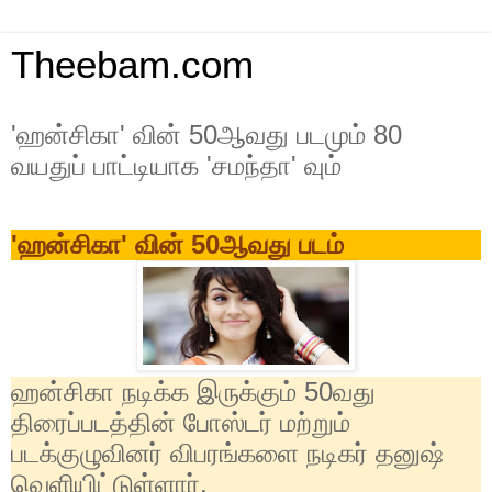
Theebam.com
'ஹன்சிகா' வின் 50ஆவது படமும் 80
வயதுப் பாட்டியாக 'சமந்தா' வும்
'
ஹன்சிகா
'
வின்
50
ஆவது படம்
ஹன்சிகா நடிக்க இருக்கும்
50
வது
திரைப்படத்தின் போஸ்டர் மற்றும்
படக்குழுவினர் விபரங்களை நடிகர் தனுஷ்
வெளியிட்டுள்ளார்.