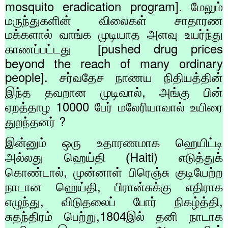
mosquito eradication program].
மேலும்
மருந்துகளின் விலைகள் சாதாரண
மக்களால் வாங்க முடியாத அளவு உயர்ந்து
pushed drug prices
காணப்பட்டது
[
beyond the reach of many ordinary
people].
சர்வதேச நாணய நிதியத்தின்
,
இந்த தவறான முடிவால்
அங்கு பின்
10000
ஏறத்தாழ
பேர் மலேரியாவால் உயிரை
?
துறந்தனர்
இன்னும் ஒரு உதாரணமாக ஹெயிட்டி
Haiti)
அல்லது ஹெய்தி (
எடுத்துக்
,
கொண்டால்
முன்னாள் பிரெஞ்சு குடியேற்ற
,
நாடான ஹெய்தி
பிரான்சுக்கு எதிராக
,
,
எழுந்து
விடுதலைப் போர் நிகழ்த்தி
,1804
சுதந்திரம் பெற்று
இல் தனி நாடாக