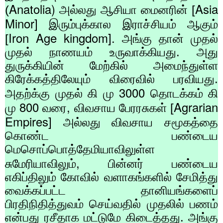
Anatolia)
Asia
(
அல்லது ஆசியா மைனரின் [
Minor]
இரும்புக்கால இராச்சியம் ஆகும்
Iron Age kingdom].
[
அங்கு தான் முதல்
முதல் நாணயம் உருவாக்கியது. அது
துருக்கியின் மேற்கில் அமைந்துள்ள
கிரேக்கத்திலேயும் விரைவில் பரவியது.
3000
அதற்க்கு முதல் கி மு
தொடக்கம் கி
800
,
Agrarian
மு
வரை
விவசாய பேரரசுகள் [
Empires]
அல்லது விவசாய சமூகத்தை
கொண்ட பண்டைய
மெசொப்பொத்தேமியாவிலுள்ள
,
சுமேரியாவிலும்
பின்னர் பண்டைய
எகிப்திலும் கோவில் வளாகங்களில் சேமித்து
வைக்கப்பட்ட தானியங்களைப்
பிரதிநிதித்துவம் செய்வதில் முதலில் பணம்
என்பது ரசீதாக மட்டுமே கிடைத்தது. அங்கு