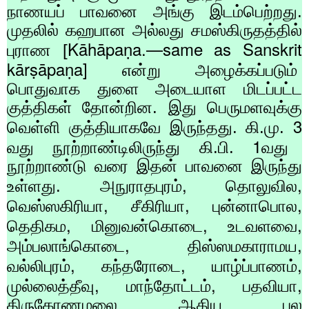
நாணயப் பாவனை அங்கு இடம்பெற்றது.
முதலில் கஹபான அல்லது சமஸ்கிருதத்தில்
Kāhāpaṇa.—same as Sanskrit
புராண [
kārṣāpaṇa]
என்று அழைக்கப்படும்
பொதுவாக துளை அடையாள மிடப்பட்ட
குத்திகள் தோன்றின. இது பெருமளவுக்கு
3
வெள்ளி குத்தியாகவே இருந்தது. கி.மு.
1
வது நூற்றாண்டிலிருந்து கி.பி.
வது
நூற்றாண்டு வரை இதன் பாவனை இருந்து
,
,
உள்ளது. அநுராதபுரம்
தொலுவில
,
,
,
வெஸ்ஸகிரியா
சீகிரியா
புன்னாபொல
,
,
,
தெதிகம
மினுவன்கொடை
உடவளவை
,
,
அம்பலாங்கொடை
திஸ்ஸமகாராமய
,
,
,
வல்லிபுரம்
கந்தரோடை
யாழ்ப்பாணம்
,
,
,
முல்லைத்தீவு
மாந்தோட்டம்
பதவியா
திருகோணமலை ஆகிய பல