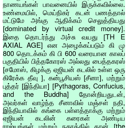
நாணயங்கள் பாவனையில் இருக்கவில்லை.
,
உண்மையில்
மெய்நிகர் கடன் பணத்தால்
மட்டுமே அங்கு ஆதிக்கம் செலுத்தியது
dominated by virtual credit money].
[
TH E
இதை தொடர்ந்து அச்சு வயது [
AXIAL AGE]
என அழைக்கப்படும் கி மு
800
600
தொடக்கம் கி பி
வரையான காலப்
பகுதியில் பித்தகோரஸ் அல்லது பைத்தகரஸ்
,
[சமோஸ்
கிழக்கு ஏஜியன் கடலில் உள்ள ஒரு
,
,
கிரேக்க தீவு ]
கன்பூசியஸ் [சீனா]
மற்றும்
Pythagoras, Confucius,
புத்தர் [இந்தியா] [
and the Buddha]
,
தோன்றியதுடன்
,
அவர்கள் வாழ்ந்த சீனாவில் மஞ்சள் நதி
இந்தியாவில் கங்கை பள்ளத்தாக்கு மற்றும்
ஏஜியன் கடலின் கரைகள் அண்டிய
the
ராஜ்யங்கள் மற்றும் நகரத்தில் தான் [