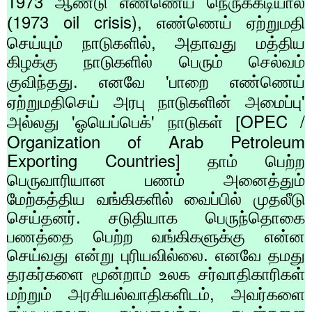
1973
ஆண்டு எண்ணெய் நெருக்கடியால்
1973 oil crisis),
(
எண்ணெய் ஏற்றுமதி
,
செய்யும் நாடுகளில்
அதாவது மத்திய
கிழக்கு நாடுகளில் பெரும் செல்வம்
'
குவிந்தது. எனவே
பாறை எண்ணெய்
'
ஏற்றுமதிசெய் அரபு நாடுகளின் அமைப்பு
'
'
OPEC /
அல்லது
ஓயெப்பெக்
நாடுகள் [
Organization of Arab Petroleum
Exporting Countries]
தாம் பெற்ற
பெருவாரியான பணம் அனைத்தும்
மேற்கத்திய வங்கிகளில் வைப்பில் முதலீடு
செய்தனர். சடுதியாக பெருந்தொகை
பணத்தை பெற்ற வங்கிகளுக்கு என்ன
செய்வது என்று புரியவில்லை. எனவே தமது
தரகர்களை மூன்றாம் உலக சர்வாதிகாரிகள்
,
மற்றும் அரசியல்வாதிகளிடம்
அவர்களை