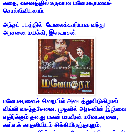
கதை
,
வசனத்தில்
உருவான
மனோகராவைச்
சொல்லிவிடலாம்
.
அந்தப்
படத்தில்
வேலைக்காரியாக
வந்து
அரசனை
மயக்கி
,
இளவரசன்
மனோகரனைச்
சிறையில்
அடைத்துவிடுகிறாள்
வில்லி
வசந்தசேனை
.
முதலில்
அரசனின்
இழிவை
எதிர்க்கும்
தனது
மகன்
மாவீரன்
மனோகரனை
,
கள்ளக்
காதலியிடம்
சிக்கியிருந்தாலும்
,