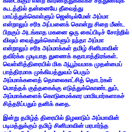
கிடைக்கும்
என்ற
காரணத்துக்காகச்
சத்துணவுக்
கூடத்தில்
தன்னையே
தீவைத்து
மாய்த்துக்கொள்ளும்
ஜென்டில்மேன்
அம்மா
என்றாலும்
சரிஉ
அப்பனைக்
கொன்று
சிறை
மீண்ட
பிறகும்
அடங்காத
மகனை
ஒரு
கைப்பிடிச்
சோற்றில்
விஷம்
வைத்துக்கொள்ளும்
நந்தா
அம்மா
என்றாலும்
சரிஉ
அம்மாக்கள்
தமிழ்
சினிமாவின்
தவிர்க்க
முடியாத
துணைக்
கதாபாத்திரங்கள்
.
வெள்ளித்திரையில்
மிக
ஆபூர்வமாக
முதன்மைப்
பாத்திரமாக
முக்கியத்துவம்
பெரும்
அம்மாக்களைத்
தொலைகாட்சித்
தொடர்கள்
மொத்தக்
குத்தகைக்கு
எடுத்துக்கொண்டதும்
,
அம்மாக்களைக்
கொடுமைக்கார
மாமியார்களாகச்
சித்தரிப்பதும்
தனிக்
கதை
.
இன்று
தமிழ்த்
திரையில்
நிழலாடும்
அம்மாவின்
படிமத்துக்கும்
தமிழ்
சினிமாவின்
மரபார்ந்த