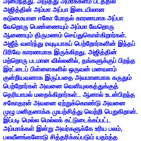
அமைந்தது
.
அடுத்து
அமர்க்களம்
படத்தில்
அஜித்தின்
அம்மா
அப்பா
இடையிலான
கடுமையான
ஈகோ
மோதல்
காரணமாக
அப்பா
வேறொரு
பெண்ணையும்
அம்மா
வேறொரு
ஆணையும்
திருமணம்
செய்துகொள்கிறார்கள்
.
அஜீத்
வளர்ந்து
ரவுடியாகப்
பெற்றோர்களின்
இந்தப்
பிரிவே
காரணமாக
இருக்கிறது
.
அஜித்தின்
மற்றொரு
படமான
வில்லனில்
,
தங்களுக்குப்
பிறந்த
இரட்டைப்
பிள்ளைகளில்
ஒருவன்
மனவளம்
குன்றியவனாக
இருப்பதை
அவமானமாக
கருதும்
பெற்றோர்கள்
அவனை
வெளியுலகத்துக்குத்
தெரியாமல்
மறைக்கிறார்கள்
..
ஆனால்
உடன்பிறந்த
சகோதரன்
அவனை
ஏற்றுக்கொண்டு
அவனை
முழு
மனிதனாக்க
முயற்சித்து
வெற்றி
பெறுகிறான்
.
இப்படி
மெல்ல
மெல்லக்
கட்டுடைக்கப்பட்ட
அம்மாக்கள்
இன்று
அவர்களுக்கே
உரிய
பலம்
,
பலவீனங்களோடு
சித்தரிக்கப்படும்
யதர்த்த