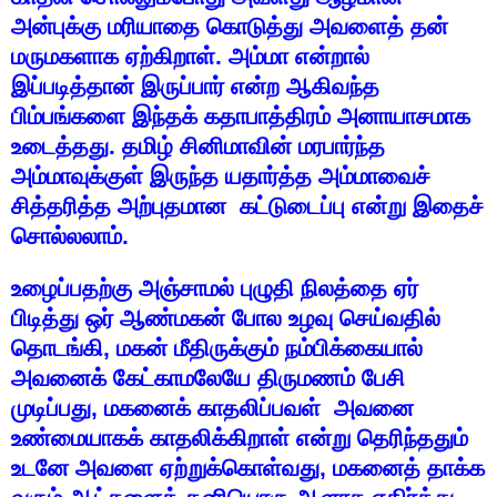
அன்புக்கு
மரியாதை
கொடுத்து
அவளைத்
தன்
மருமகளாக
ஏற்கிறாள்
.
அம்மா
என்றால்
இப்படித்தான்
இருப்பார்
என்ற
ஆகிவந்த
பிம்பங்களை
இந்தக்
கதாபாத்திரம்
அனாயாசமாக
உடைத்தது
.
தமிழ்
சினிமாவின்
மரபார்ந்த
அம்மாவுக்குள்
இருந்த
யதார்த்த
அம்மாவைச்
சித்தரித்த
அற்புதமான
கட்டுடைப்பு
என்று
இதைச்
சொல்லலாம்
.
உழைப்பதற்கு
அஞ்சாமல்
புழுதி
நிலத்தை
ஏர்
பிடித்து
ஒர்
ஆண்மகன்
போல
உழவு
செய்வதில்
தொடங்கி
,
மகன்
மீதிருக்கும்
நம்பிக்கையால்
அவனைக்
கேட்காமலேயே
திருமணம்
பேசி
முடிப்பது
,
மகனைக்
காதலிப்பவள்
அவனை
உண்மையாகக்
காதலிக்கிறாள்
என்று
தெரிந்ததும்
உடனே
அவளை
ஏற்றுக்கொள்வது
,
மகனைத்
தாக்க