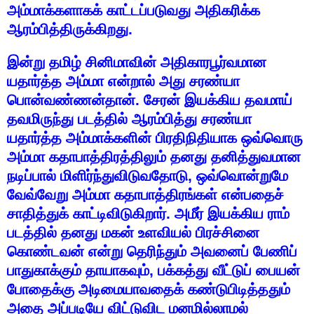
அம்மாக்களாகக்
காட்டப்படுவது
அதிகரிக்க
ஆரம்பித்திருக்கிறது
.
இன்று
தமிழ்
சினிமாவின்
அதிகாரபூர்வமான
யதார்த்த
அம்மா
என்றால்
அது
சரண்யா
பொன்வண்ணன்தான்
.
சேரன்
இயக்கிய
தவமாய்
தவமிருந்து
படத்தில்
ஆரம்பித்து
சரண்யா
யதார்த்த
அம்மாக்களின்
பிரதிநிதியாக
ஒவ்வொரு
அம்மா
கதாபாத்திரத்திலும்
தனது
தனித்துவமான
நடிப்பால்
மிளிர்ந்துவிடுவதோடு
,
ஒவ்வொன்றுமே
வேவ்வேறு
அம்மா
கதாபாத்திரங்கள்
என்பதைச்
சாதித்துக்
காட்டிவிடுகிறார்
.
அமீர்
இயக்கிய
ராம்
படத்தில்
தனது
மகன்
உளவியல்
பிரச்சினை
கொண்டவன்
என்று
தெரிந்தும்
அவனைப்
பேணிப்
பாதுகாக்கும்
தாயாகவும்
,
பக்கத்து
வீட்டுப்
பையன்
போதைக்கு
அடிமையாவதைக்
கண்டுபிடித்ததும்
அதை
அப்படியே
விட்டுவிட
மனமில்லாமல்