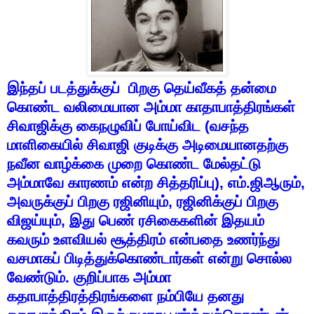
இந்தப்
படத்துக்குப்
பிறகு
தெய்வீகத்
தன்மை
கொண்ட
வலிமையான
அம்மா
காதாபாத்திரங்கள்
சிவாஜிக்கு
கைநழுவிப்
போய்விட
(
வசந்த
மாளிகையில்
சிவாஜி
குடிக்கு
அடிமையானதற்கு
நவீன
வாழ்க்கை
முறை
கொண்ட
மேல்தட்டு
அம்மாவே
காரணம்
என்ற
சித்தரிப்பு
),
எம்
.
ஜிஆரும்
,
அவருக்குப்
பிறகு
ரஜினியும்
,
ரஜினிக்குப்
பிறகு
விஜய்யும்
,
இது
பெண்
ரசிகைகளின்
இதயம்
கவரும்
உளவியல்
சூத்திரம்
என்பதை
உணர்ந்து
வசமாகப்
பிடித்துக்கொண்டார்கள்
என்று
சொல்ல
வேண்டும்
.
குறிப்பாக
அம்மா
கதாபாத்திரத்திரங்களை
நம்பியே
தனது