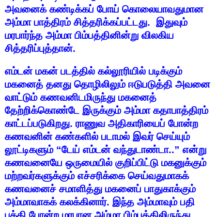
அவனைக்
கண்டிக்கப்
போய்
கொலையாவதுமான
அம்மா
பாத்திரம்
சித்தரிக்கப்பட்டது
.
இதுவும்
மரபார்ந்த
அம்மா
பிம்பத்தினின்று
விலகிய
சித்தரிப்புத்தான்
.
எம்டன்
மகன்
படத்தில்
கல்லூரியில்
படிக்கும்
மகனைத்
தனது
தொழிலிலும்
ஈடுபடுத்தி
அவனை
வாட்டும்
கணவனிடமிருந்து
மகனைத்
தேற்றிக்கொண்டே
இருக்கும்
அம்மா
கதாபாத்திரம்
காட்டப்படுகிறது
.
ராணுவ
அதிகாரியைப்
போன்ற
கணவனின்
கண்களில்
படாமல்
இவர்
செய்யும்
லூட்டிகளும்
“
டேய்
எம்டன்
வந்துடாண்டா
..”
என்று
கணவனையே
ஒருமையில்
குறிப்பிட்டு
மகனுக்கும்
மற்றவர்களுக்கும்
எச்சரிக்கை
செய்வதுமாகக்
கணவனைச்
சமாளித்து
மகனைப்
பாதுகாக்கும்
அம்மாவாகக்
கலக்கினார்
.
இந்த
அம்மாவும்
பதி
பக்தி
போன்ற
மரபான
அம்மா
பிம்பத்திலிருந்து