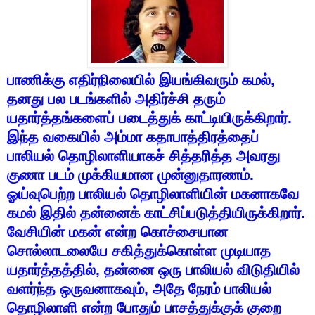
பாணிக்கு
எதிர்நிலையில்
இயங்கிவரும்
கமல்
,
தனது
பல
படங்களில்
அதிர்ச்சி
தரும்
யதார்த்தங்களைப்
படைத்துக்
காட்டியிருக்கிறார்
.
இந்த
வகையில்
அம்மா
கதாபாத்திரத்தைப்
பாலியல்
தொழிலாளியாகச்
சித்தரித்த
அவரது
குணா
படம்
முக்கியமான
முன்னுதாரணம்
.
ஓய்வுபெற்ற
பாலியல்
தொழிலாளியின்
மகனாகவே
கமல்
இதில்
தன்னைக்
காட்சிப்படுத்தியிருக்கிறார்
.
வேசியின்
மகன்
என்ற
கொச்சையான
சொல்லாடலையே
சகித்துக்கொள்ள
முடியாத
யதார்த்தத்தில்
,
தன்னை
ஒரு
பாலியல்
விடுதியில்
வளர்ந்த
ஒருவனாகவும்
,
அதே
நேரம்
பாலியல்
தொழிலாளி
என்ற
போதும்
பாசத்துக்குக்
குறை