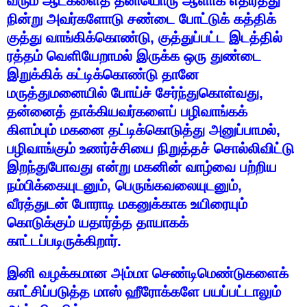
வரும்
ஆட்களைத்
தனியொரு
ஆளாக
எதிர்த்து
நின்று
அவர்களோடு
சண்டை
போட்டுக்
கத்திக்
குத்து
வாங்கிக்கொண்டு
,
குத்துப்பட்ட
இடத்தில்
ரத்தம்
வெளியேறாமல்
இருக்க
ஒரு
துண்டை
இறுக்கிக்
கட்டிக்கொண்டு
தானே
மருத்துமனையில்
போய்ச்
சேர்ந்துகொள்வது
,
தன்னைத்
தாக்கியவர்களைப்
பழிவாங்கக்
கிளம்பும்
மகனை
தட்டிக்கொடுத்து
அனுப்பாமல்
,
பழிவாங்கும்
உணர்ச்சியை
நிறுத்தச்
சொல்லிவிட்டு
இறந்துபோவது
என்று
மகனின்
வாழ்வை
பற்றிய
நம்பிக்கையுடனும்
,
பெருங்கவலையுடனும்
,
வீரத்துடன்
போராடி
மகனுக்காக
உயிரையும்
கொடுக்கும்
யதார்த்த
தாயாகக்
காட்டப்படிருக்கிறார்
.
இனி
வழக்கமான
அம்மா
செண்டிமெண்டுகளைக்
காட்சிப்படுத்த
மாஸ்
ஹீரோக்களே
பயப்பட்டாலும்