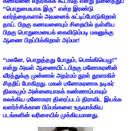
கணவனை
எதிர்க்கக்
கூடாதே
என்று
நினைத்துப்
“
பொறுமையாக
இரு
”
என்ற
இரண்டு
வார்த்தைகளால்
அவனைக்
கட்டிப்போடுகிறாள்
தாய்
.
பிறகு
கணவனையும்
சிறையில்
தள்ளிய
பிறகு
பொறுமையைக்
கைவிடும்படி
மகனுக்கு
ஆணை
பிறப்பிக்கிறாள்
அம்மா
!
“
மகனே
,
பொறுத்தது
போதும்
,
பொங்கியெழு
!”
என்று
அவள்
ஆணையிட்டபிறகு
மனோகரனின்
வீரத்துக்கு
முன்னால்
அதர்மம்
தூள்
தூளாகிச்
சிதறிப்
போகிறது
.
மகன்
மனோகரனாக
நடிகர்
திலகமும்
அன்னையாகக்
கண்ணாம்பாவும்
கலக்கிய
மனோகரா
திரைப்படம்
திராவிட
இயக்க
வளர்ச்சிக்கான
பிம்பங்களை
உருவாக்கிய
படங்களின்
வரிசையில்
முக்கியமானது
.