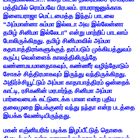
மத்தியில்
ரொம்பவே
பிரபலம்
.
ராமராஜனுக்காக
இளையராஜா
மெட்டமைத்த
இந்தப்
பாடலை
“
அம்மான்னா
சும்மா
இல்லடா
அவ
இல்லேன்னா
தமிழ்
சினிமா
இல்லேடா
”
என்று
மாற்றிப்
பாடலாம்
போலிருக்கிறது
.
தமிழ்
சினிமாவில்
அம்மா
கதாபாத்திரங்களுக்குத்
தரப்படும்
முக்கியத்துவம்
கருப்பு
வெள்ளைக்
காலத்திலிருந்தே
வண்ணமயமானதாகவும்
,
கண்ணீர்
வழிந்தோடும்
சோகச்
சித்திரமாகவும்
இருந்து
வந்திருக்கிறது
.
அதிர்ச்சியூட்டும்
அம்மா
காதாபாத்திரம்
ஒன்றைக்
காட்டி
,
ரசிகனின்
மரபார்ந்த
சினிமா
அம்மா
பார்வையைக்
கட்டுடைக்க
பாலா
என்ற
புதிய
தலைமுறை
இயக்குனர்
வந்து
நந்தா
என்ற
படத்தை
இயக்க
வேண்டியிருந்தது
.
மகன்
எஞ்னியரிங்
படிக்க
இழப்பீட்டுத்
தொகை