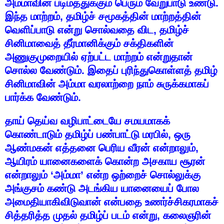
அம்மாவின்
படிமத்துக்கும்
பெரும்
வேறுபாடு
உண்டு
.
இந்த
மாற்றம்
,
தமிழ்ச்
சமூகத்தின்
மாற்றத்தின்
வெளிப்பாடு
என்று
சொல்வதை
விட
,
தமிழ்ச்
சினிமாவைத்
தீர்மானிக்கும்
சக்திகளின்
அணுகுமுறையில்
ஏற்பட்ட
மாற்றம்
என்றுதான்
சொல்ல
வேண்டும்
.
இதைப்
புரிந்துகொள்ளத்
தமிழ்
சினிமாவின்
அம்மா
வரலாற்றை
நாம்
சுருக்கமாகப்
பார்க்க
வேண்டும்
.
தாய்
தெய்வ
வழிபாட்டையே
சமயமாகக்
கொண்டாடும்
தமிழ்ப்
பண்பாட்டு
மரபில்
,
ஒரு
ஆண்மகன்
எத்தனை
பெரிய
வீரன்
என்றாலும்
,
ஆயிரம்
யானைகளைக்
கொன்ற
அசகாய
சூரன்
என்றாலும்
‘
அம்மா
’
என்ற
ஒற்றைச்
சொல்லுக்கு
அங்குசம்
கண்டு
அடங்கிய
யானையைப்
போல
அமைதியாகிவிடுவான்
என்பதை
உணர்ச்சிகரமாகச்
சித்தரித்த
முதல்
தமிழ்ப்
படம்
என்று
,
கலைஞரின்