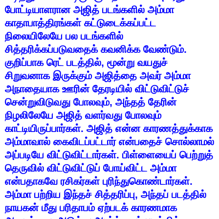
போட்டியாளரான
அஜித்
படங்களில்
அம்மா
காதாபாத்திரங்கள்
கட்டுடைக்கப்பட்ட
நிலையிலேயே
பல
படங்களில்
சித்தரிக்கப்படுவதைக்
கவனிக்க
வேண்டும்
.
குறிப்பாக
ரெட்
படத்தில்
,
மூன்று
வயதுச்
சிறுவனாக
இருக்கும்
அஜித்தை
அவர்
அம்மா
அநாதையாக
ஊரின்
தேரடியில்
விட்டுவிட்டுச்
சென்றுவிடுவது
போலவும்
,
அந்தத்
தேரின்
நிழலிலேயே
அஜித்
வளர்வது
போலவும்
காட்டியிருப்பார்கள்
.
அஜித்
என்ன
காரணத்துக்காக
அம்மாவால்
கைவிடப்பட்டார்
என்பதைச்
சொல்லாமல்
அப்படியே
விட்டுவிட்டார்கள்
.
பிள்ளையைப்
பெற்றுத்
தெருவில்
விட்டுவிட்டுப்
போய்விட்ட
அம்மா
என்பதாகவே
ரசிகர்கள்
புரிந்துகொண்டார்கள்
.
அம்மா
பற்றிய
இந்தச்
சித்தரிப்பு
,
அந்தப்
படத்தில்
நாயகன்
மீது
பரிதாபம்
ஏற்படக்
காரணமாக