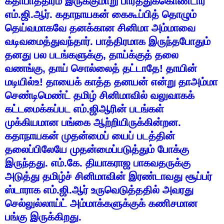
கதாபாத்திரம்
இருக்குமாறு
பார்த்துக்கொண்டார்
எம்
.
ஜி
.
ஆர்
.
கதாநாயகன்
கைகூப்பித்
தொழும்
தெய்வமாகவே
தனக்கான
சினிமா
அம்மாவை
வடிவமைத்துவந்தார்
.
பாத்திரமாக
இருந்தபோதும்
தனது
பல
படங்களுக்கு
,
தாய்க்குத்
தலை
வணங்கு
,
தாய்
சொல்லைத்
தட்டாதே
!
தாயின்
மடியில்உ
!
தாயைக்
காத்த
தனயன்
என்று
தாஅம்மா
செண்டிமெண்ட்
தமிழ்
சினிமாவில்
வலுவாகக்
கட்டமைக்கப்பட
எம்
.
ஜிஆரின்
படங்கள்
முக்கியமான
பங்கை
ஆற்றியிருக்கின்றன
.
கதாநாயகன்
முதன்மைப்
யைப்
படத்தின்
தலைப்பிலேயே
முதன்மைப்படுத்தும்
போக்கு
இருந்தது
.
எம்
.
கே
.
தியாகராஜ
பாகவதருக்கு
அடுத்து
தமிழ்ச்
சினிமாவின்
இரண்டாவது
சூப்பர்
ஸ்டாராக
எம்
.
ஜி
.
ஆர்
உருவெடுத்ததில்
அவரது
செல்லுல்லாய்ட்
அம்மாக்களுக்குக்
கணிசமான
பங்கு
இருக்கிறது
.