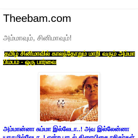
Theebam.com
அம்மாவும், சினிமாவும்!
தமிழ்
சினிமாவில்
காலந்தோறும்
மாறி
வரும்
அம்மா
பிம்பம்
-
ஒரு
பார்வை
அம்மான்னா
சும்மா
இல்லேடா
..!
அவ
இல்லேன்னா
யாருமில்லேடா
..!
என்ற
பாடல்
திரையிசை
ரசிகர்கள்