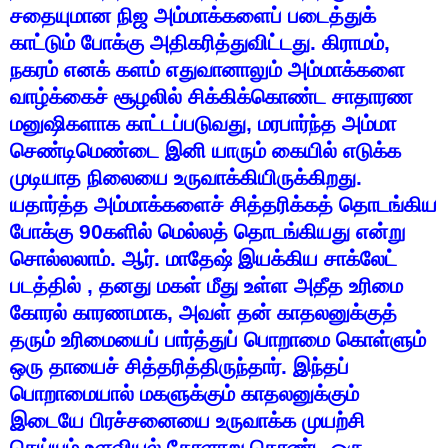
சதையுமான
நிஜ
அம்மாக்களைப்
படைத்துக்
காட்டும்
போக்கு
அதிகரித்துவிட்டது
.
கிராமம்
,
நகரம்
எனக்
களம்
எதுவானாலும்
அம்மாக்களை
வாழ்க்கைச்
சூழலில்
சிக்கிக்கொண்ட
சாதாரண
மனுஷிகளாக
காட்டப்படுவது
,
மரபார்ந்த
அம்மா
செண்டிமெண்டை
இனி
யாரும்
கையில்
எடுக்க
முடியாத
நிலையை
உருவாக்கியிருக்கிறது
.
யதார்த்த
அம்மாக்களைச்
சித்தரிக்கத்
தொடங்கிய
போக்கு
90
களில்
மெல்லத்
தொடங்கியது
என்று
சொல்லலாம்
.
ஆர்
.
மாதேஷ்
இயக்கிய
சாக்லேட்
படத்தில்
,
தனது
மகள்
மீது
உள்ள
அதீத
உரிமை
கோரல்
காரணமாக
,
அவள்
தன்
காதலனுக்குத்
தரும்
உரிமையைப்
பார்த்துப்
பொறாமை
கொள்ளும்
ஒரு
தாயைச்
சித்தரித்திருந்தார்
.
இந்தப்
பொறாமையால்
மகளுக்கும்
காதலனுக்கும்
இடையே
பிரச்சனையை
உருவாக்க
முயற்சி
செய்யும்
உளவியல்
கோளாறு
கொண்ட
ஒரு