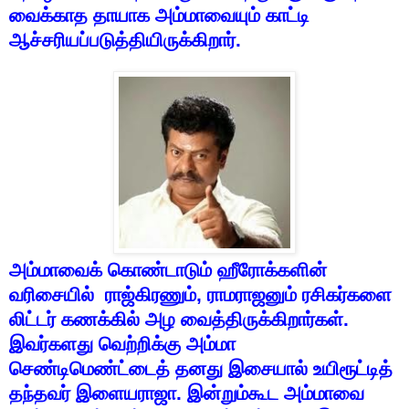
வைக்காத
தாயாக
அம்மாவையும்
காட்டி
ஆச்சரியப்படுத்தியிருக்கிறார்
.
அம்மாவைக்
கொண்டாடும்
ஹீரோக்களின்
வரிசையில்
ராஜ்கிரணும்
,
ராமராஜனும்
ரசிகர்களை
லிட்டர்
கணக்கில்
அழ
வைத்திருக்கிறார்கள்
.
இவர்களது
வெற்றிக்கு
அம்மா
செண்டிமெண்ட்டைத்
தனது
இசையால்
உயிரூட்டித்
தந்தவர்
இளையராஜா
.
இன்றும்கூட
அம்மாவை