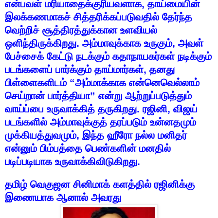
என்பவள்
மரியாதைக்குரியவளாக
,
தாய்மையின்
இலக்கணமாகச்
சித்தரிக்கப்படுவதில்
தேர்ந்த
வெற்றிச்
சூத்திரத்துக்கான
உளவியல்
ஒளிந்திருக்கிறது
.
அம்மாவுக்காக
உருகும்
,
அவள்
பேச்சைக்
கேட்டு
நடக்கும்
கதாநாயகர்கள்
நடிக்கும்
படங்களைப்
பார்க்கும்
தாய்மார்கள்
,
தனது
பிள்ளைகளிடம்
“
அம்மாக்காக
என்னெவெல்லாம்
செய்றான்
பார்த்தியா
”
என்று
ஆற்றுப்படுத்தும்
வாய்ப்பை
உருவாக்கித்
தருகிறது
.
ரஜினி
,
விஜய்
படங்களில்
அம்மாவுக்குத்
தரப்படும்
உன்னதமும்
முக்கியத்துவமும்
,
இந்த
ஹீரோ
நல்ல
மனிதர்
என்னும்
பிம்பத்தை
பெண்களின்
மனதில்
படிப்படியாக
உருவாக்கிவிடுகிறது
.
தமிழ்
வெகுஜன
சினிமாக்
களத்தில்
ரஜினிக்கு
இணையாக
ஆனால்
அவரது