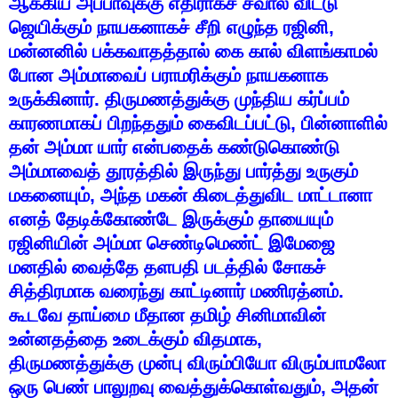
ஆக்கிய
அப்பாவுக்கு
எதிராகச்
சவால்
விட்டு
ஜெயிக்கும்
நாயகனாகச்
சீறி
எழுந்த
ரஜினி
,
மன்னனில்
பக்கவாதத்தால்
கை
கால்
விளங்காமல்
போன
அம்மாவைப்
பராமரிக்கும்
நாயகனாக
உருக்கினார்
.
திருமணத்துக்கு
முந்திய
கர்ப்பம்
காரணமாகப்
பிறந்ததும்
கைவிடப்பட்டு
,
பின்னாளில்
தன்
அம்மா
யார்
என்பதைக்
கண்டுகொண்டு
அம்மாவைத்
தூரத்தில்
இருந்து
பார்த்து
உருகும்
மகனையும்
,
அந்த
மகன்
கிடைத்துவிட
மாட்டானா
எனத்
தேடிக்கோண்டே
இருக்கும்
தாயையும்
ரஜினியின்
அம்மா
செண்டிமெண்ட்
இமேஜை
மனதில்
வைத்தே
தளபதி
படத்தில்
சோகச்
சித்திரமாக
வரைந்து
காட்டினார்
மணிரத்னம்
.
கூடவே
தாய்மை
மீதான
தமிழ்
சினிமாவின்
உன்னதத்தை
உடைக்கும்
விதமாக
,
திருமணத்துக்கு
முன்பு
விரும்பியோ
விரும்பாமலோ
ஒரு
பெண்
பாலுறவு
வைத்துக்கொள்வதும்
,
அதன்