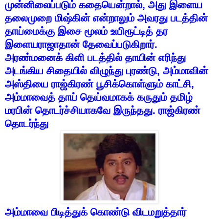
முன்னிலைப்படும்
கதையென்றால்
,
அது
இளைய
தலைமுறை
மிஷ்கின்
என்றாலும்
அவரது
படத்தின்
தாய்மைக்கு
இசை
மூலம்
உயிரூட்டித்
தர
இளையராஜாதான்
தேவைப்படுகிறார்
.
அரண்மனைக்
கிளி
படத்தில்
தாயின்
எரிந்து
அடங்கிய
சிதையில்
விழுந்து
புரண்டு
,
அம்மாவின்
அஸ்தியை
ராஜ்கிரண்
பூசிக்கொள்ளும்
காட்சி
,
அம்மாவைத்
தாய்
தெய்வமாகக்
கருதும்
தமிழ்
மரபின்
தொடர்ச்சியாகவே
இருந்தது
.
ராஜ்கிரண்
தொடர்ந்து
அம்மாவை
பிடித்துக்
கொண்டு
விடமறுத்தார்