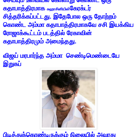
கதாபாத்திரமாக
கேரக்டர்
சுஹாசினியின்
சித்தரிக்கப்பட்டது
.
இதேபோல
ஒரு
தோற்றம்
கொண்ட
அம்மா
கதாபாத்திரமாகவே
சசி
இயக்கிய
ரோஜாக்கூட்டம்
படத்தில்
ரேகாவின்
கதாபாத்திரமும்
அமைந்தது
.
விஜய்
மரபார்ந்த
அம்மா
செண்டிமெண்டையே
இறுகப்
பிடித்துக்கொண்டிருக்கும்
நிலையில்
அவரது