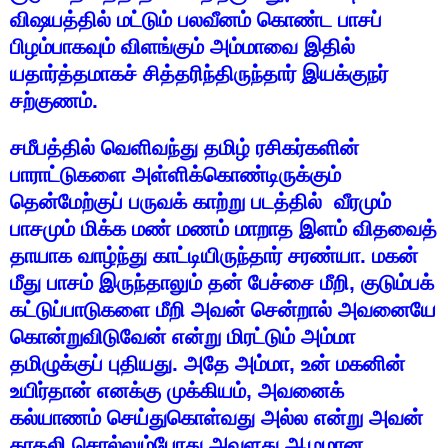
விஷயத்தில்
மட்டும்
பலவீனம்
கொண்ட
பாசப்
பிழம்பாகவும்
விளங்கும்
அம்மாவை
இதில்
யதார்த்தமாகச்
சித்தரிந்திருந்தார்
இயக்குநர்
சற்குணம்
.
சமீபத்தில்
வெளிவந்து
தமிழ்
ரசிகர்களின்
பாராட்டுகளை
அள்ளிக்கொண்டிருக்கும்
தென்மேற்குப்
பருவக்
காற்று
படத்தில்
வீரமும்
பாசமும்
மிக்க
மண்
மணம்
மாறாத
இளம்
விதவைத்
தாயாக
வாழ்ந்து
காட்டியிருந்தார்
சரண்யா
.
மகன்
மீது
பாசம்
இருந்தாலும்
தன்
பேச்சை
மீறி
,
குடும்பக்
கட்டுப்பாடுகளை
மீறி
அவன்
சென்றால்
அவனையே
கொன்றுவிடுவேன்
என்று
மிரட்டும்
அம்மா
தமிழுக்குப்
புதியது
.
அதே
அம்மா
,
உன்
மகனின்
உயிர்தான்
எனக்கு
முக்கியம்
,
அவனைக்
கல்யாணம்
செய்துகொள்வது
அல்ல
என்று
அவன்
காதலி
சொல்லும்போது
அவளது
ஆழமான