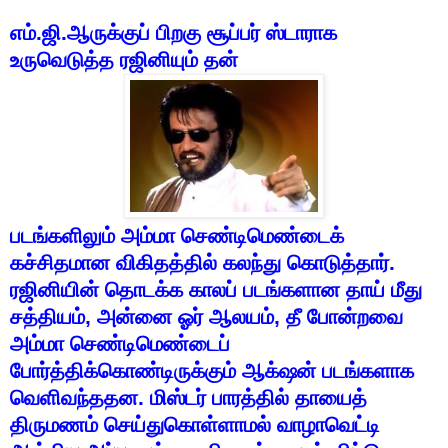
எம்
.
ஜி
.
ஆருக்குப்
பிறகு
சூப்பர்
ஸ்டாராக
உருவெடுத்த
ரஜினியும்
தன்
படங்களிலும்
அம்மா
செண்டிமெண்டைக்
கச்சிதமான
விகிதத்தில்
கலந்து
கொடுத்தார்
.
ரஜினியின்
தொடக்க
காலப்
படங்களான
தாய்
மீது
சத்தியம்
,
அன்னை
ஓர்
ஆலயம்
,
தீ
போன்றவை
அம்மா
செண்டிமெண்டைப்
போர்த்திக்கொண்டிருக்கும்
ஆக்
ஷன்
படங்களாக
வெளிவந்ததன
.
மிஸ்டர்
பாரத்தில்
தாயைத்
திருமணம்
செய்துகொள்ளாமல்
வாழாவெட்டி