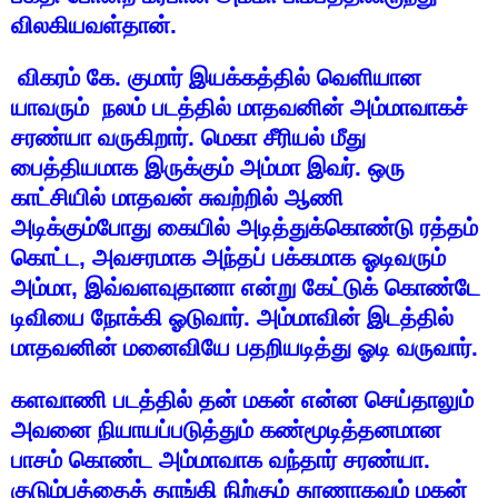
விலகியவள்தான்
.
விகரம்
கே
.
குமார்
இயக்கத்தில்
வெளியான
யாவரும்
நலம்
படத்தில்
மாதவனின்
அம்மாவாகச்
சரண்யா
வருகிறார்
.
மெகா
சீரியல்
மீது
பைத்தியமாக
இருக்கும்
அம்மா
இவர்
.
ஒரு
காட்சியில்
மாதவன்
சுவற்றில்
ஆணி
அடிக்கும்போது
கையில்
அடித்துக்கொண்டு
ரத்தம்
கொட்ட
,
அவசரமாக
அந்தப்
பக்கமாக
ஓடிவரும்
அம்மா
,
இவ்வளவுதானா
என்று
கேட்டுக்
கொண்டே
டிவியை
நோக்கி
ஓடுவார்
.
அம்மாவின்
இடத்தில்
மாதவனின்
மனைவியே
பதறியடித்து
ஓடி
வருவார்
.
களவாணி
படத்தில்
தன்
மகன்
என்ன
செய்தாலும்
அவனை
நியாயப்படுத்தும்
கண்மூடித்தனமான
பாசம்
கொண்ட
அம்மாவாக
வந்தார்
சரண்யா
.
குடும்பத்தைத்
தாங்கி
நிற்கும்
தூணாகவும்
மகன்