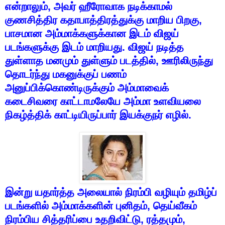
என்றாலும்
,
அவர்
ஹீரோவாக
நடிக்காமல்
குணசித்திர
கதாபாத்திரத்துக்கு
மாறிய
பிறகு
,
பாசமான
அம்மாக்களுக்கான
இடம்
விஜய்
படங்களுக்கு
இடம்
மாறியது
.
விஜய்
நடித்த
துள்ளாத
மனமும்
துள்ளும்
படத்தில்
,
ஊரிலிருந்து
தொடர்ந்து
மகனுக்குப்
பணம்
அனுப்பிக்கொண்டிருக்கும்
அம்மாவைக்
கடைசிவரை
காட்டாமலேயே
அம்மா
உளவியலை
நிகழ்த்திக்
காட்டியிருப்பார்
இயக்குநர்
எழில்
.
இன்று
யதார்த்த
அலையால்
நிரம்பி
வழியும்
தமிழ்ப்
படங்களில்
அம்மாக்களின்
புனிதம்
,
தெய்வீகம்
நிரம்பிய
சித்தரிப்பை
உதறிவிட்டு
,
ரத்தமும்
,