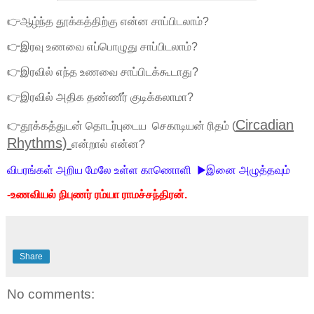
👉ஆழ்ந்த தூக்கத்திற்கு என்ன சாப்பிடலாம்?
👉இரவு உணவை எப்பொழுது சாப்பிடலாம்?
👉இரவில் எந்த உணவை சாப்பிடக்கூடாது?
👉இரவில் அதிக தண்ணீர் குடிக்கலாமா?
Circadian
👉தூக்கத்துடன் தொடர்புடைய செகாடியன் ரிதம் (
Rhythms)
என்றால் என்ன?
விபரங்கள் அறிய மேலே உள்ள காணொளி ▶இனை அழுத்தவும்
-உணவியல் நிபுணர் ரம்யா ராமச்சந்திரன்.
Share
No comments: