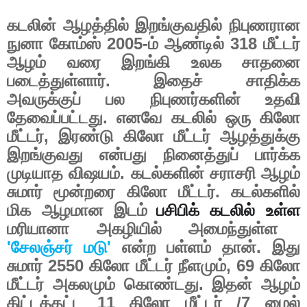
கடலின் ஆழத்தில் இறங்குவதில் நிபுணரான
நுனா கோம்ஸ்
2005-
ம் ஆண்டில்
318
மீட்டர்
ஆழம் வரை இறங்கி உலக சாதனை
படைத்துள்ளார். இதைச் சாதிக்க
அவருக்குப் பல நிபுணர்களின் உதவி
தேவைப்பட்டது. எனவே கடலில் ஒரு கிலோ
மீட்டர்
,
இரண்டு கிலோ மீட்டர் ஆழத்துக்கு
இறங்குவது என்பது நினைத்துப் பார்க்க
முடியாத விஷயம். கடல்களின் சராசரி ஆழம்
சுமார் மூன்றரை கிலோ மீட்டர். கடல்களில்
மிக ஆழமான இடம்
பசிபிக்
கடலில்
உள்ள
மரியானா அகழியில் அமைந்துள்ள
'
சேலஞ்சர் மடு
'
என்ற பள்ளம் தான்
.
இது
சுமார்
2550
கிலோ மீட்டர் நீளமும்
, 69
கிலோ
மீட்டர் அகலமும் கொண்டது. இதன் ஆழம்
கிட்டத்தட்ட 11 கிலோ மீட்டர்
/
7
மைல்