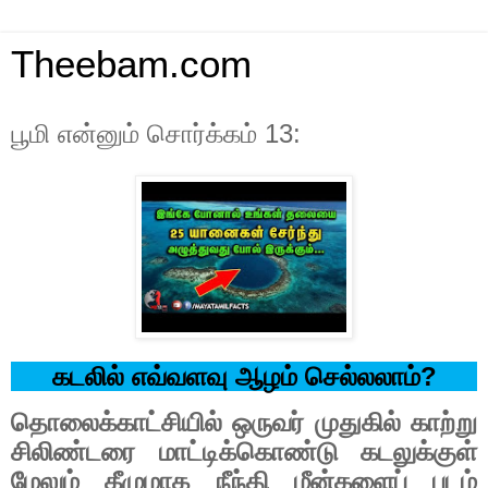
Theebam.com
பூமி என்னும் சொர்க்கம் 13:
கடலில் எவ்வளவு ஆழம் செல்லலாம்
?
தொலைக்காட்சியில் ஒருவர் முதுகில் காற்று
சிலிண்டரை மாட்டிக்கொண்டு கடலுக்குள்
மேலும் கீழுமாக நீந்தி மீன்களைப் படம்