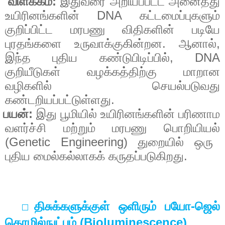
:
விளக்கம்
இதுவரை
அறியப்பட்ட
அனைத்து
DNA
உயிரினங்களின்
கட்டமைப்புகளும்
குறிப்பிட்ட
மரபணு
விதிகளின்
படியே
.
,
புரதங்களை
உருவாக்குகின்றன
ஆனால்
, DNA
இந்த
புதிய
கண்டுபிடிப்பில்
குறியீடுகள்
வழக்கத்திற்கு
மாறான
வழிகளில்
செயல்படுவது
.
கண்டறியப்பட்டுள்ளது
:
பயன்
இது
பூமியில்
உயிரினங்களின்
பரிணாம
வளர்ச்சி
மற்றும்
மரபணு
பொறியியல்
(Genetic Engineering)
துறையில்
ஒரு
.
புதிய
மைல்கல்லாகக்
கருதப்படுகிறது
-
திசுக்களுக்குள்
ஒளிரும்
பயோ
ஜெல்
⬜
(Bioluminescence)
தொழில்நுட்பம்