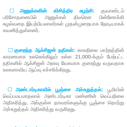
⬜
அணுக்களின்
விசித்திர
சுழற்சி
:
குவாண்டம்
பரிசோதனையில்
அணுக்கள்
திடீரென
பின்னோக்கி
சுழல்வதை
இயற்பியலாளர்கள்
முதன்முறையாக
நேரடியாகக்
கவனித்துள்ளனர்
.
⬜
குறைந்த
ஆக்சிஜன்
நதிகள்
:
காலநிலை
மாற்றத்தின்
காரணமாக
உலகெங்கிலும்
உள்ள
21,000-
க்கும்
மேற்பட்ட
நதிகளில்
ஆக்சிஜன்
அளவு
வேகமாக
குறைந்து
வருவதாக
உலகளாவிய
ஆய்வு
எச்சரிக்கிறது
.
⬜
அண்டார்டிகாவில்
பூஞ்சை
அச்சுறுத்தல்
:
பூமியின்
வெப்பமயமாதலால்
அண்டார்டிகா
மண்ணின்
வெப்பநிலை
அதிகரித்து
,
அங்குள்ள
தாவரங்களுக்கு
பூஞ்சை
தொற்று
அச்சுறுத்தல்
அதிகரித்து
வருகிறது
.