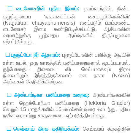
⬜
டைனோசரின்
புதிய
இனம்
:
தாய்லாந்தில்
,
நீண்ட
கழுத்துடைய
'
நாகாடைட்டன்
சையபூமிளென்சிஸ்
'
(Nagatitan chaiyaphumensis)
எனப்படும்
பிரம்மாண்ட
டைனோசர்
இனம்
கண்டுபிடிக்கப்பட்டு
,
ஆசியாவின்
வரலாற்றுக்கு
முந்தைய
ஆய்வுகளில்
திருப்புமுனை
ஏற்பட்டுள்ளது
.
⬜
புளூட்டோ
நீர்
ஆதாரம்
:
புளூட்டோவின்
பனிக்கு
அடியில்
உள்ள
கடல்
,
ஒரு
காலத்தில்
பனிப்பாறைகளால்
மூடப்படாமல்
,
தற்போதைய
நிலையை
விட
வெப்பமாகவும்
திரவ
நிலையிலும்
இருந்திருக்கலாம்
என
நாசா
(NASA)
ஆய்வுகள்
தெரிவிக்கின்றன
.
⬜
அண்டார்டிகா
பனிப்பாறை
உறைவு
:
அண்டார்டிகாவில்
உள்ள
ஹெக்டோரியா
பனிப்பாறை
(Hektoria Glacier)
வெறும்
15
மாதங்களில்
15
மைல்கள்
வரை
உடைந்து
,
புதிய
நவீன
வரலாற்று
சாதனையை
ஏற்படுத்தியுள்ளது
.
⬜
செவ்வாய்
கிரக
கதிரியக்கம்
:
செவ்வாய்
கிரகத்தில்