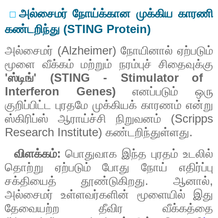
அல்சைமர்
நோய்க்கான
முக்கிய
காரணி
⬜
(STING Protein)
கண்டறிந்து
(Alzheimer)
அல்சைமர்
நோயினால்
ஏற்படும்
மூளை
வீக்கம்
மற்றும்
நரம்புச்
சிதைவுக்கு
'
' (STING - Stimulator of
ஸ்டிங்
Interferon Genes)
எனப்படும்
ஒரு
குறிப்பிட்ட
புரதமே
முக்கியக்
காரணம்
என்று
(Scripps
ஸ்கிரிப்ஸ்
ஆராய்ச்சி
நிறுவனம்
Research Institute)
.
கண்டறிந்துள்ளது
:
விளக்கம்
பொதுவாக
இந்த
புரதம்
உடலில்
தொற்று
ஏற்படும்
போது
நோய்
எதிர்ப்பு
.
,
சக்தியைத்
தூண்டுகிறது
ஆனால்
அல்சைமர்
உள்ளவர்களின்
மூளையில்
இது
தேவையற்ற
தீவிர
வீக்கத்தை