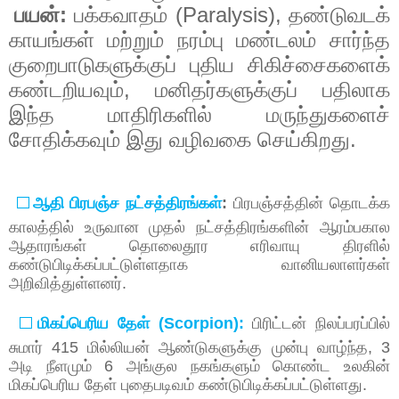
:
(Paralysis),
பயன்
பக்கவாதம்
தண்டுவடக்
காயங்கள்
மற்றும்
நரம்பு
மண்டலம்
சார்ந்த
குறைபாடுகளுக்குப்
புதிய
சிகிச்சைகளைக்
,
கண்டறியவும்
மனிதர்களுக்குப்
பதிலாக
இந்த
மாதிரிகளில்
மருந்துகளைச்
.
சோதிக்கவும்
இது
வழிவகை
செய்கிறது
⬜
ஆதி
பிரபஞ்ச
நட்சத்திரங்கள்
:
பிரபஞ்சத்தின்
தொடக்க
காலத்தில்
உருவான
முதல்
நட்சத்திரங்களின்
ஆரம்பகால
ஆதாரங்கள்
தொலைதூர
எரிவாயு
திரளில்
கண்டுபிடிக்கப்பட்டுள்ளதாக
வானியலாளர்கள்
அறிவித்துள்ளனர்
.
⬜
மிகப்பெரிய
தேள்
(Scorpion):
பிரிட்டன்
நிலப்பரப்பில்
சுமார்
415
மில்லியன்
ஆண்டுகளுக்கு
முன்பு
வாழ்ந்த
, 3
அடி
நீளமும்
6
அங்குல
நகங்களும்
கொண்ட
உலகின்
மிகப்பெரிய
தேள்
புதைபடிவம்
கண்டுபிடிக்கப்பட்டுள்ளது
.