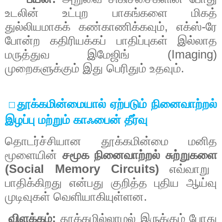
உடலின்
உட்புற
பாகங்களை
மிகத்
,
-
துல்லியமாகக்
கண்காணிக்கவும்
எக்ஸ்
ரே
போன்ற
கதிரியக்கப்
பாதிப்புகள்
இல்லாத
(Imaging)
மருத்துவ
இமேஜிங்
.
முறைகளுக்கும்
இது
பெரிதும்
உதவும்
தூக்கமின்மையால்
ஏற்படும்
நினைவாற்றல்
⬜
இழப்பு
மற்றும்
காஃபைன்
தீர்வு
தொடர்ச்சியான
தூக்கமின்மை
மனித
மூளையின்
சமூக
நினைவாற்றல்
சுற்றுகளை
(Social Memory Circuits)
எவ்வாறு
பாதிக்கிறது
என்பது
குறித்த
புதிய
ஆய்வு
.
முடிவுகள்
வெளியாகியுள்ளன
:
விளக்கம்
தூக்கமில்லாமல்
இருக்கும்
போது