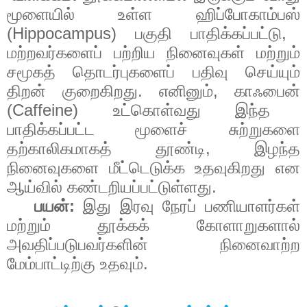
மூளையில்
உள்ள
ஹிப்போகாம்பஸ்
(Hippocampus)
,
பகுதி
பாதிக்கப்பட்டு
மற்றவர்களைப்
பற்றிய
நினைவுகள்
மற்றும்
சமூகத்
தொடர்புகளைப்
பதிவு
செய்யும்
.
,
திறன்
குறைகிறது
எனினும்
காஃபைன்
(Caffeine)
உட்கொள்வது
இந்த
பாதிக்கப்பட்ட
மூளைச்
சுற்றுகளை
,
தற்காலிகமாகத்
தூண்டி
இழந்த
நினைவுகளை
மீட்டெடுக்க
உதவுகிறது
என
.
ஆய்வில்
கண்டறியப்பட்டுள்ளது
:
பயன்
இது
இரவு
நேரப்
பணியாளர்கள்
மற்றும்
தூக்கக்
கோளாறுகளால்
அவதிப்படுபவர்களின்
நினைவாற்ற
.
மேம்பாட்டிற்கு
உதவும்