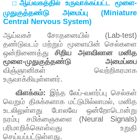
-
ஆய்வகத்தில்
உருவாக்கப்பட்ட
மூளை
⬜
(Miniature
முதுகுத்தண்டு
அமைப்பு
Central Nervous System)
(Lab-test)
ஆய்வகச்
சோதனையில்
தண்டுவடம்
மற்றும்
மூளையின்
செல்களை
ஒன்றிணைத்து
சிறிய
அளவிலான
மனித
-
மூளை
முதுகுத்தண்டு
அமைப்பை
விஞ்ஞானிகள்
வெற்றிகரமாக
.
உருவாக்கியுள்ளனர்
:
-
விளக்கம்
இந்த
லேப்
வளர்ப்பு
செல்கள்
,
வெறும்
திசுக்களாக
மட்டுமில்லாமல்
மனித
உடலிலுள்ளது
போலவே
ஒன்றோடொன்று
(Neural Signals)
நரம்பு
சமிக்ஞைகளை
பரிமாறிக்கொள்வது
உறுதி
.
செய்யப்பட்டுள்ளது