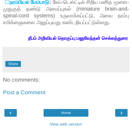
⬜
நரம்பியல்
மேம்பாடு
:
லேப்
-
டெஸ்ட்டில்
சிறிய
மனித
மூளை
-
முதுகுத்
தண்டு
அமைப்புகள்
(miniature brain-and-
spinal-cord systems)
உருவாக்கப்பட்டு
,
அவை
நரம்பு
சமிக்ஞைகளை
அனுப்புவது
கண்டறியப்பட்டுள்ளது
.
தீபம் அறிவியல் தொகுப்பு:மனுவேந்தன் செல்லத்துரை
Share
No comments:
Post a Comment
‹
›
Home
View web version