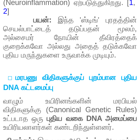
(Neuroinflammation)
. [
1
,
ஏற்படுத்துகிறது
2
]
:
'
'
பயன்
இந்த
ஸ்டிங்
புரதத்தின்
,
செயல்பாட்டைத்
தடுப்பதன்
மூலம்
அல்சைமர்
நோயின்
தீவிரத்தைக்
குறைக்கவோ
அல்லது
அதைத்
தடுக்கவோ
.
புதிய
மருந்துகளை
உருவாக்க
முடியும்
மரபணு
விதிகளுக்குப்
புறம்பான
புதிய
⬜
DNA
கட்டமைப்பு
வாழும்
உயிரினங்களின்
மரபியல்
(Canonical Genetic Rules)
விதிகளுக்கு
DNA
உட்படாத
ஒரு
புதிய
வகை
அமைப்பை
.
உயிரியலாளர்கள்
கண்டறிந்துள்ளனர்