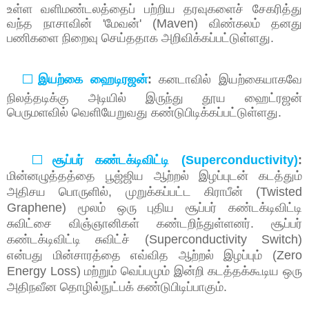
உள்ள
வளிமண்டலத்தைப்
பற்றிய
தரவுகளைச்
சேகரித்து
வந்த
நாசாவின்
'
மேவன்
' (Maven)
விண்கலம்
தனது
பணிகளை
நிறைவு
செய்ததாக
அறிவிக்கப்பட்டுள்ளது
.
⬜
இயற்கை
ஹைடிரஜன்
:
கனடாவில்
இயற்கையாகவே
நிலத்தடிக்கு
அடியில்
இருந்து
தூய
ஹைட்ரஜன்
பெருமளவில்
வெளியேறுவது
கண்டுபிடிக்கப்பட்டுள்ளது
.
⬜
சூப்பர்
கண்டக்டிவிட்டி
(Superconductivity)
:
மின்னழுத்தத்தை
பூஜ்ஜிய
ஆற்றல்
இழப்புடன்
கடத்தும்
அதிசய
பொருளில்
,
முறுக்கப்பட்ட
கிராபீன்
(Twisted
Graphene)
மூலம்
ஒரு
புதிய
சூப்பர்
கண்டக்டிவிட்டி
சுவிட்சை
விஞ்ஞானிகள்
கண்டறிந்துள்ளனர்
.
சூப்பர்
கண்டக்டிவிட்டி
சுவிட்ச்
(Superconductivity Switch)
என்பது
மின்சாரத்தை
எவ்வித
ஆற்றல்
இழப்பும்
(Zero
Energy Loss)
மற்றும்
வெப்பமும்
இன்றி
கடத்தக்கூடிய
ஒரு
அதிநவீன
தொழில்நுட்பக்
கண்டுபிடிப்பாகும்
.