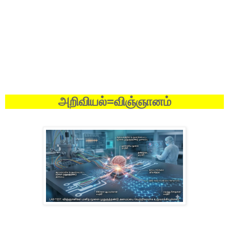
=
அறிவியல்
விஞ்ஞானம்