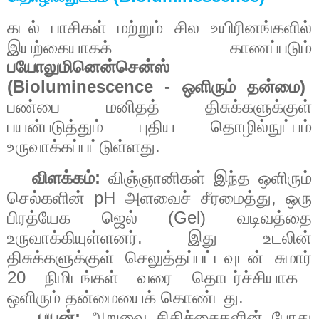
கடல்
பாசிகள்
மற்றும்
சில
உயிரினங்களில்
இயற்கையாகக்
காணப்படும்
பயோலுமினென்சென்ஸ்
(Bioluminescence -
)
ஒளிரும்
தன்மை
பண்பை
மனிதத்
திசுக்களுக்குள்
பயன்படுத்தும்
புதிய
தொழில்நுட்பம்
.
உருவாக்கப்பட்டுள்ளது
:
விளக்கம்
விஞ்ஞானிகள்
இந்த
ஒளிரும்
pH
,
செல்களின்
அளவைச்
சீரமைத்து
ஒரு
(Gel)
பிரத்யேக
ஜெல்
வடிவத்தை
.
உருவாக்கியுள்ளனர்
இது
உடலின்
திசுக்களுக்குள்
செலுத்தப்பட்டவுடன்
சுமார்
20
நிமிடங்கள்
வரை
தொடர்ச்சியாக
.
ஒளிரும்
தன்மையைக்
கொண்டது
:
பயன்
அறுவை
சிகிச்சைகளின்
போது