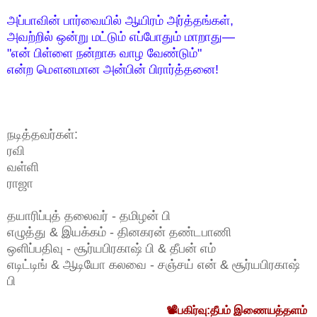
அப்பாவின் பார்வையில் ஆயிரம் அர்த்தங்கள்,
அவற்றில் ஒன்று மட்டும் எப்போதும் மாறாது—
"என் பிள்ளை நன்றாக வாழ வேண்டும்"
என்ற மௌனமான அன்பின் பிரார்த்தனை!
நடித்தவர்கள்:
ரவி
வள்ளி
ராஜா
தயாரிப்புத் தலைவர் - தமிழன் பி
எழுத்து & இயக்கம் - தினகரன் தண்டபாணி
ஒளிப்பதிவு - சூர்யபிரகாஷ் பி & தீபன் எம்
எடிட்டிங் & ஆடியோ கலவை - சஞ்சய் என் & சூர்யபிரகாஷ்
பி
📽பகிர்வு:தீபம் இணையத்தளம்