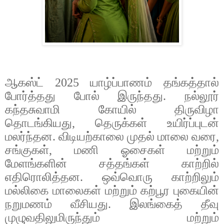
ஆகஸ்ட்
2025
யாழ்ப்பாணம்
தங்கத்தால்
போர்த்தது
போல்
இருந்தது
.
நல்லூர்
கந்தசுவாமி
கோயில்
திருவிழா
தொடங்கியது
,
தெருக்கள்
உயிர்ப்புடன்
மலர்ந்தன
.
விடியற்காலை
முதல்
மாலை
வரை
,
சங்குகள்
,
மணி
ஓசைகள்
மற்றும்
மேளங்களின்
சத்தங்கள்
காற்றில்
எதிரொலித்தன
.
ஒவ்வொரு
காற்றிலும்
மல்லிகை
மாலைகள்
மற்றும்
கற்பூர
புகையின்
நறுமணம்
வீசியது
.
இலங்கைத்
தீவு
முழுவதிலுமிருந்தும்
மற்றும்