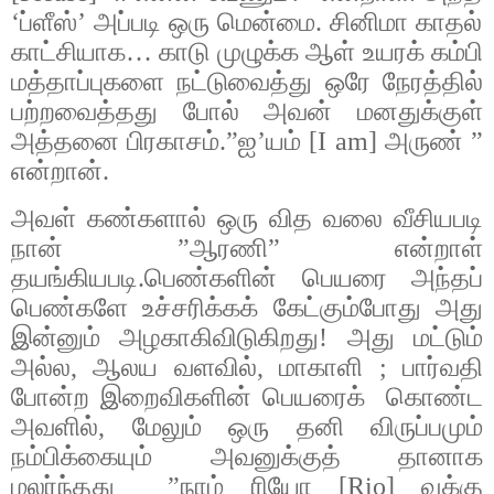
‘
ப்ளீஸ்
’
அப்படி
ஒரு
மென்மை
.
சினிமா
காதல்
காட்சியாக
…
காடு
முழுக்க
ஆள்
உயரக்
கம்பி
மத்தாப்புகளை
நட்டுவைத்து
ஒரே
நேரத்தில்
பற்றவைத்தது
போல்
அவன்
மனதுக்குள்
அத்தனை
பிரகாசம்
.”
ஐ
’
யம்
[I am]
அருண்
”
என்றான்
.
அவள்
கண்களால்
ஒரு
வித
வலை
வீசியபடி
நான்
”
ஆரணி
”
என்றாள்
தயங்கியபடி
.
பெண்களின்
பெயரை
அந்தப்
பெண்களே
உச்சரிக்கக்
கேட்கும்போது
அது
இன்னும்
அழகாகிவிடுகிறது
!
அது
மட்டும்
அல்ல
,
ஆலய
வளவில்
,
மாகாளி
;
பார்வதி
போன்ற
இறைவிகளின்
பெயரைக்
கொண்ட
அவளில்
,
மேலும்
ஒரு
தனி
விருப்பமும்
நம்பிக்கையும்
அவனுக்குத்
தானாக
மலர்ந்தது
”
நாம்
ரியோ
[Rio]
வுக்கு