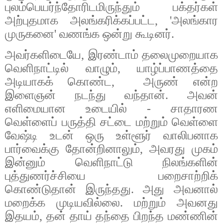
புலம்பெயர்ந்தோரிடமிருந்தும்
பக்தர்கள்
அற்புதமாக
அலங்கரிக்கப்பட்ட
, '
அலங்கார
முருகனை
'
வணங்க
ஒன்று
கூடினர்
.
அவர்களிடையே
,
இரண்டாம்
தலைமுறையாக
வெளிநாட்டில்
வாழும்
,
யாழ்ப்பாணத்தை
அடியாகக்
கொண்ட
,
அருண்
என்ற
இளைஞன்
நடந்து
வந்தான்
.
அவன்
எளிமையான
உடையில்
-
சாதாரண
வெள்ளைப்
பருத்தி
சட்டை
மற்றும்
வெள்ளை
வேஷ்டி
உடன்
ஒரு
உள்ளூர்
வாலிபனாக
பார்வைக்கு
தோன்றினாலும்
,
அவரது
முகம்
இன்னும்
வெளிநாட்டு
நிலங்களின்
புத்துணர்ச்சியை
பறைசாற்றிக்
கொண்டுதான்
இருந்தது
.
அது
அவனால்
மறைக்க
முடியவில்லை
.
மற்றும்
அவனது
இதயம்
,
தன்
தாய்
தந்தை
பிறந்த
மண்ணின்