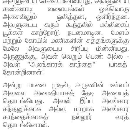
அவளுடைய
சேலை
மின்னியது
,
அவளுடைய
கண்ணாடி
வளையல்கள்
ஒவ்வொரு
அசைவிலும்
ஒலித்தன
,
ஒளிர்ந்தன
.
அவளுடைய
கரும்
கூந்தலில்
மல்லிகைப்
பூக்கள்
காற்றோடு
நடனமாடின
.
மேளம்
மற்றும்
கோயில்
மணிகளின்
சத்தங்களுக்கு
மேலே
அவளுடைய
சிரிப்பு
மின்னியது
.
அருணுக்கு
,
அவள்
வெறும்
பெண்
அல்ல
-
அவள்
"
அலங்காரக்
காந்தை
"
யாகத்
தோன்றினாள்
!
அன்று
மாலை
முதல்
,
அருணின்
உள்ளம்
அவளை
அமைதியாகத்
தேடி
அலையத்
தொடங்கியது
.
அவன்
இப்ப
அலங்கார
கந்தனுக்காக
அல்ல
,
மாறாக
அலங்கார
காந்தைக்காகத்
நல்லூர்
வரத்
தொடங்கினான்
.