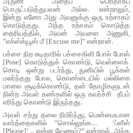
அருண்
அதைப்
பெரிதாகப்
பொருட்படுத்துபவன்
அல்ல
.
என்றாலும்
,
இன்று
எனோ
அது
அவனுக்கு
ஒரு
உற்சாகம்
கொடுத்தது
.
அந்த
உற்சகம்
கொடுத்த
தைரியத்தில்
,
அவன்
அவளை
அணுகி
,
"
எக்ஸ்க்யூஸ்
மீ
[Excuse me]"
என்றான்
.
பச்சை
நிற
சுடிதாரில்
பச்சைகிளி
போல்
போஸ்
[Pose]
கொடுத்துக்
கொண்டு
,
வெள்ளைக்
கொடி
ஒன்று
படர்ந்து
,
நுனியில்
பூக்கள்
மலர்ந்தது
போல
,
கொண்டையில்
மல்லிகை
மாலை
சூடிக்கொண்டு
,
தன்
தோழிகளுடன்
நின்ற
அவள்
கண்களில்
ஒரு
கவர்ச்சி
தீபம்
எரிந்து
கொண்டு
இருந்தது
.
அவள்
சற்று
தலை
நிமிர்ந்து
,
மென்மையான
வார்த்தைகளில்
”
சொல்லுங்க
…
‘
ப்ளீஸ்
[Please]’ ..
என்ன
வேணும்
?”
என்றாள்
.
அந்த