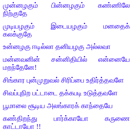
முன்னழகும்
பின்னழகும்
கண்ணிலே
நிற்குதே
முடியழகும்
இடையழகும்
மனதைக்
கலக்குதே
உன்னழகு
ஈடில்லா
தனியழகு
அல்லவா
மன்னவனின்
சன்னிதியில்
என்னையே
மறந்தேனே
!
சிங்கார
புன்முறுவல்
சிரிப்பை
உதிர்த்தவளே
சிவப்புநிற
பட்டாடை
தக்கபடி
உடுத்தவளே
பூமாலை
சூடிய
அலங்காரக்
காந்தையே
கண்திறந்து
பார்க்காயோ
கருணை
காட்டாயோ
!!