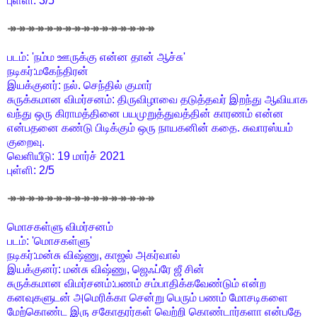
புள்ளி: 3/5
↠↠↠↠↠↠↠↠↠↠↠↠↠↠↠↠
படம்: 'நம்ம ஊருக்கு என்ன தான் ஆச்சு'
நடிகர்:மகேந்திரன்
இயக்குனர்: நல். செந்தில் குமார்
சுருக்கமான விமர்சனம்: திருவிழாவை தடுத்தவர் இறந்து ஆவியாக
வந்து ஒரு கிராமத்தினை பயமுறுத்துவத்தின் காரணம் என்ன
என்பதனை கண்டு பிடிக்கும் ஒரு நாயகனின் கதை. சுவாரஸ்யம்
குறைவு.
வெளியீடு: 19 மார்ச் 2021
புள்ளி: 2/5
↠↠↠↠↠↠↠↠↠↠↠↠↠↠↠↠
மொசகள்ளு விமர்சனம்
படம்: 'மொசகள்ளு'
நடிகர்:மன்சு விஷ்ணு, காஜல் அகர்வால்
இயக்குனர்: மன்சு விஷ்ணு, ஜெஃப்ரே ஜீ சின்
சுருக்கமான விமர்சனம்:பணம் சம்பாதிக்கவேண்டும் என்ற
கனவுகளுடன் அமெரிக்கா சென்று பெரும் பணம் மோசடிகளை
மேற்கொண்ட இரு சகோதரர்கள் வெற்றி கொண்டார்களா என்பதே