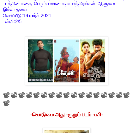
படத்தின் கதை. பெரும்பாலான கதாபாத்திரங்கள் ஆளுமை
இல்லாதவை.
வெளியீடு:19 மார்ச் 2021
புள்ளி:2/5
📽📽📽📽📽📽📽📽📽📽📽📽📽📽📽📽📽
📽
-கொடுமை அது -குறும் படம் -பசி-