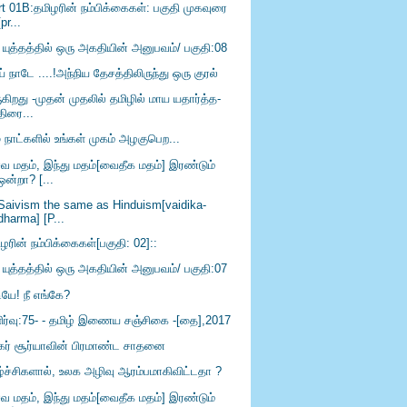
rt 01B:தமிழரின் நம்பிக்கைகள்: பகுதி முகவுரை
[pr...
 யுத்தத்தில் ஒரு அகதியின் அனுபவம்/ பகுதி:08
் நாடே ....!அந்நிய தேசத்திலிருந்து ஒரு குரல்
கிறது -முதன் முதலில் தமிழில் மாய யதார்த்த-
திரை...
 நாட்களில் உங்கள் முகம் அழகுபெற...
வ மதம், இந்து மதம்[வைதீக மதம்] இரண்டும்
ஒன்றா? [...
 Saivism the same as Hinduism[vaidika-
dharma] [P...
ழரின் நம்பிக்கைகள்[பகுதி: 02]::
 யுத்தத்தில் ஒரு அகதியின் அனுபவம்/ பகுதி:07
ியே! நீ எங்கே?
ிர்வு:75- - தமிழ் இணைய சஞ்சிகை -[தை],2017
ிகர் சூர்யாவின் பிரமாண்ட சாதனை
ழ்ச்சிகளால், உலக அழிவு ஆரம்பமாகிவிட்டதா ?
வ மதம், இந்து மதம்[வைதீக மதம்] இரண்டும்