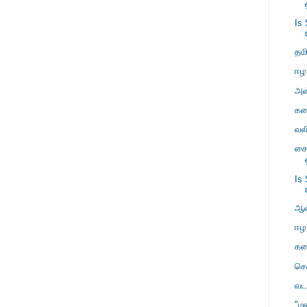
Is
தம
ஈழ
அன்
கன
வல
சை
Is
ஆச
ஈழ
கன
சென
வட
"ம