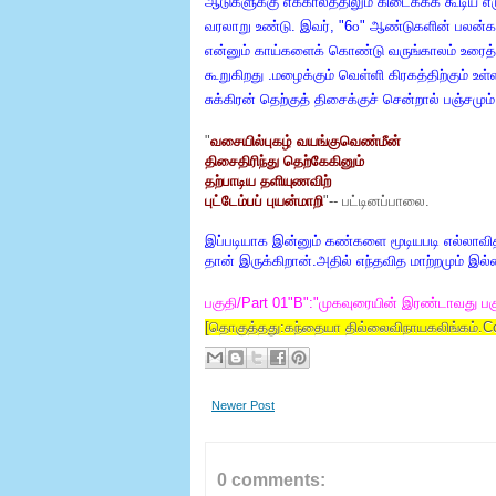
ஆடுகளுக்கு எக்காலத்திலும் கிடைக்கக் கூடிய எ
வரலாறு உண்டு. இவர், "6௦" ஆண்டுகளின் பலன்களை
என்னும் காய்களைக் கொண்டு வருங்காலம் உரைத
கூறுகிறது .மழைக்கும் வெள்ளி கிரகத்திற்கும் உள
சுக்கிரன் தெற்குத் திசைக்குச் சென்றால் பஞ்சமும் 
"
வசையில்புகழ் வயங்குவெண்மீன்
திசைதிரிந்து தெற்கேகினும்
தற்பாடிய தளியுணவிற்
புட்டேம்பப் புயன்மாறி
"-- பட்டினப்பாலை.
இப்படியாக இன்னும் கண்களை மூடியபடி எல்லாவி
தான் இருக்கிறான்.அதில் எந்தவித மாற்றமும் இ
பகுதி/Part 01"B":"முகவுரையின் இரண்டாவது பகு
[தொகுத்தது:கந்தையா தில்லைவிநாயகலிங்கம்.Com
Newer Post
0 comments: