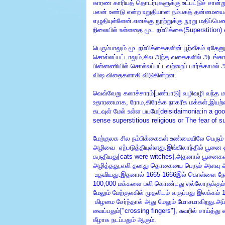
காரண காரியத் தொடர்புகளுக்கு உட்பட்டுச் சான்ற
பலன் உண்டு என்ற உறுதியான நம்பகத் தன்மையைக் 
எழுதியுள்ளேன்.எனக்கு நூற்றுக்கு நூறு மதிப்பெ
நிலையில் உள்ளதை மூட நம்பிக்கை(Superstition) எ
பெரும்பாலும் மூடநம்பிக்கைகளின் பூர்வீகம் ஏத
சொல்லப்பட்டாலும்,சில அந்த வகைகளில் அடங்காத
பின்னணியில் சொல்லப்பட்டவற்றைப் பார்க்காமல் 
விஷ விதைகளாகி விடுகின்றன.
வெவ்வேறு கலாச்சாரம்[பண்பாடு] வழிவழி வந்த
உதாரணமாக, ரோம,கிரேக்க நாகரீக மக்கள்,இயற்க
கடவுள் மேல் உள்ள பயமே[deisidaimonia:in a goo
sense
superstitious religious or The fear of
மேற்குலக சில நம்பிக்கைகள் உண்மையிலே பெரும்
அழிவை
ஏற்படு
த்
தி
யுள்ளது.இங்கிலாந்தில் பூன
கருதியது[cats were witches],அதனால் பூனை
அழித்தது,எலி தனது தொகையை பெரும் அளவு அப
உதவியது.இதனால் 1665-1666இல் கொள்ளை நோய்
100,000 மக்களை பலி கொண்டது எல்லோருக்கும் 
மேலும் மேற்குலகில் முதலிடம் வகுப்பது இலக்கம
கிழமை சேர்ந்தால் அது மேலும் மோசமாகிறது.அப்
வைப்பதும்["crossing fingers"], சுவரில் சாய்த்து
கீழாக நடப்பதும் ஆகும்.