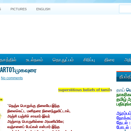
S
PICTURES
ENGLISH
ேசத்தில்
உடல்நலம்
தொ.நுட்பம்
சிரிப்பு
திரை
அறி
PART01:முகவுரை
தீபம்
No comments
தாய்
மொ
superstitious beliefs of tamil
s
நாகரிக
தமிழ் 
பதியுங்
"
நெஞ்சு பொறுக்கு திலையே-இந்த
நிலைகெட்ட மனிதரை நினைந்துவிட்டால்,
ஆரம்பம்
அஞ்சி யஞ்சிச் சாவார்-இவர்
நோக்கம
அஞ்சாத பொருளில்லை அவனியிலே;
தேடல் 
வஞ்சனைப் பேய்கள் என்பார்-இந்த
போடல் 