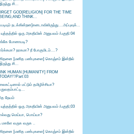
இருந்து சி...
ORGET GOD[RELIGION] FOR THE TIME
BEING;AND THINK...
்படியும் நடக்கின்றன]கனடாவிலிருந்து....அப்புவுக்...
 யுத்தத்தில் ஒரு அகதியின் அனுபவம் /பகுதி:04
 எங்கே போனாயடி?
ர்க்கமா? நரகமா? நீ போகுமிடம்....?
னிதனை [மனித பண்புகளை] கொஞ்சம் இன்றில்
இருந்து சி...
INK HUMAN [HUMANITY] FROM
TODAY!”/Part:03
லைகட்டினால் மட்டும் தமிழிச்சியா?
பறுவதம்பாட்டி...
ித நேயம்
 யுத்தத்தில் ஒரு அகதியின் அனுபவம் /பகுதி;03
ல்வது மெய்யா, பொய்யா?
 மகளே வருக வருக ..
னிதனை [மனித பண்புகளை] கொஞ்சம் இன்றில்