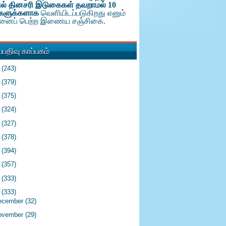
ல் தினசரி இடுகைகள் தவறாமல் 10
களுக்க
ளாக
வெளியிடப்படுகிறது எனும்
டினைப் பெற்ற இணைய சஞ்சிகை.
பதிவு காப்பகம்
6
(243)
5
(379)
4
(375)
3
(324)
2
(327)
1
(378)
0
(394)
9
(357)
8
(333)
7
(333)
ecember
(32)
ovember
(29)