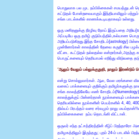
பொதுவாக பல மூட நம்பிக்கைகள் சமயத்துடன் தொ
கட்டுதல் போன்றவையாகும்.இந்தியாவிலும் மற்றும
சங்க பாடல்களில் காணக்கூடியதாகவும் உள்ளது.
ஒரு மனிதனுக்கு நீரழிவு நோய் இருப்பதை அறிய
அப்படியே ஒரு தமிழ் குடும்பத்தில்,கல்யாண பொ
அறியப்படுகிறது.இந்த சோதிடம்[astrology] பிள்ளை
முன்னோர்கள் காலத்தின் தேவை கருதி சில பழக்
வீட்டை கூட்டுதல் நல்லதல்ல என்றார்கள்,அதற்
பொருட்களையும் தெரியாமல் எறிந்து விடுவதை தடு
“
ஆலும் வேலும் பல்லுக்குறுதி, நாலும் இரண்டும் 
என்று சொல்லுவார்கள். ஆல, வேல மரங்களை விள
வகைப் பாக்களையும் குறிக்கும்.தமிழர்களுக்கு 
சங்க காலத்திலேயே எண் சோதிடம்(Numerology) 
காலத்துக்குப் பின்னர்தான் நூல்களையும் பாக
தெரியவில்லை நூல்களின் பெயர்களில் 4, 40, 400
திவ்யப் பிரபந்தம் வரை சர்வமும் நாலு மயம்தான
நம்பிக்கைகளை நம்ப தொடங்கி விட்டான்.
ஒருவர் எந்த நட்சத்திரத்தின் கீழ்ப் பிறந்தார
தமிழகத்திலும் இருந்தது; புறம் 24-ம் பாடலில் பிறந்