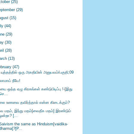
ctober
(25)
eptember
(29)
ugust
(15)
uly
(44)
une
(29)
ay
(30)
ril
(28)
arch
(13)
ebruary
(47)
 யுத்தத்தில் ஒரு அகதியின் அனுபவம்/பகுதி;09
லாமாய் நீயே!
ியை ஒத்த ஏழு கிரகங்கள் கண்டுபிடிப்பு !-[இது
செ...
லை உணவை தவிர்த்தால் என்ன கிடைக்கும்?
வ மதம், இந்து மதம்[வைதீக மதம்] இரண்டும்
ஒன்றா? [...
 Saivism the same as Hinduism[vaidika-
dharma]?[P...