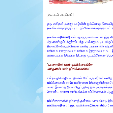
e
r
.
[மகாகவி பாரதியார்]
ஒரு மனிதன் தனது வாழ்வின் ஒவ்வொரு நிலையிலும
நம்பிக்கைகளுக்கும் மூட நம்பிக்கைகளுக்கும் உட்
நம்பிக்கை(belief) என்பது ஒரு உளவியல் சார்ந்த 
மீது வைக்கும் மிகுந்தப் பற்று அல்லது கூடிய வி
நிலையிலேயே,நம்பிக்கை மனித மனங்களில் ஏற்
உண்மையானதாகவோ உண்மையற்றதாகவோ கூட இருக்க
உண்மையாக இல்லாத இடத்து மூடநம்பிக்கை(Super
"
யானையின் பலம் தும்பிக்கையிலே
மனிதனின் பலம் நம்பிக்கையிலே
"
என்ற பழமொழியை நீங்கள் கேட்டிருப்பீர்கள்.மன
நம்பிக்கைகள் தாமே மனிதனை இயக்குகின்றன? 
உணர இயலாத நிலையிலும்,திடீர் நிகழ்வுகளுக்கு
கொண்ட காரண காரியங்களே நம்பிக்கைகள் ஆகு
நம்பிக்கைகளின் நம்பகத் தன்மை, செயல்பாடு இவற
நம்பிக்கை(Faith),மூட நம்பிக்கை(Superstition) 