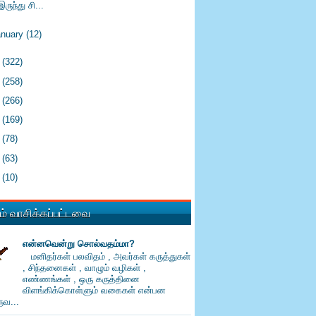
இருந்து சி...
anuary
(12)
6
(322)
5
(258)
4
(266)
3
(169)
2
(78)
1
(63)
0
(10)
் வாசிக்கப்பட்டவை
என்னவென்று சொல்வதம்மா?
மனிதர்கள் பலவிதம் , அவர்கள் கருத்துகள்
, சிந்தனைகள் , வாழும் வழிகள் ,
எண்ணங்கள் , ஒரு கருத்தினை
விளங்கிக்கொள்ளும் வகைகள் என்பன
வ...