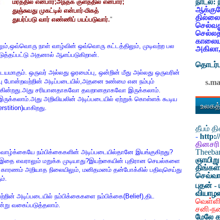
நாடல்:
மரத்தில் என்பார்;அந்தக் குளத்தில் என்பார்;
ஆக்குவ
துஞ்சுவது முகட்டில் என்பார்-மிகத்
தில்லை
துயர்ப்படு வார் எண்ணிப் பயப்படுவார்.
"
செல்வத
செல்லத
காலையட
்,ஒவ்வொரு நாள் வாழ்வின் ஒவ்வொரு கட்டத்திலும், முடிவற்ற பல
அகிலா,
படுத்தப்பட்டு அதனால் ஆளப்படுகிறான்.
தொடர்ப
விடயமாகும். ஒருவர் அல்லது ஓரமைப்பு, ஒன்றின் மீது அல்லது ஒருவரின்
ருப்பு போன்றவற்றின் அடிப்படையில்,அதனை உண்மை என நம்பும்
s.m
படுகின்றது.அது சரியானதாகவோ தவறானதாகவோ இருக்கலாம்.
லாம்.அது அறிவியலின் அடிப்படையில் ஏற்றுக் கொள்ளக் கூடிய
உலகத்
stition)யாகிறது.
தீபம் 
-
http:
தினசரி
Theeb
ித வாழ்க்கையே நம்பிக்கைகளின் அடிப்படையில்தானே இயங்குகிறது?
ஞாயிறு
இதை எவராலும் மறுக்க முடியாது?இயற்கையின் புதிரான செயல்களை
திங்கள
ச் காரணம் அறியாத நிலையிலும், மனிதமனம் தன்போக்கில் பதிவுசெய்து
செவ்வா
ம்.
புதன் - 
வியாழ
்றின் அடிப்படையில் நம்பிக்கைகளை நம்பிக்கை(Belief),திட
வெள்ளி
என்று வகைப்படுத்தலாம்.
சனி-ந
மேலே க