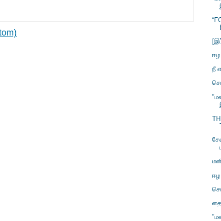
“F
tom)
[இப
ஈழ
நீ
சொ
"ம
TH
சே
மன
ஈழ
சொ
தை
"ம