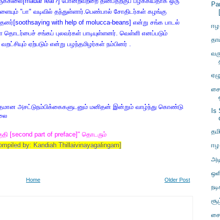
ருக்கிலை[madar leaf?] போன்றவற்றை தின்பதற்குப் பழக்கியதாக ஒரு
Pa
யும் "பா" வடிவில் தந்துள்ளார்.பெண்பால் சோதிடர்கள் கழங்கு
்தனர்
[soothsaying with help of molucca-beans]
என்று சங்க பாடல்
ஈழ
்ள தொடர்பைச் சங்கப் புலவர்கள் பாடியுள்ளனர். வெள்ளி எனப்படும்
தாய
வறட்சியும் ஏற்படும் என்று பழந்தமிழர்கள் நம்பினர் .
வரு
ஏழு
சை
தமான அசட்டுநம்பிக்கைகளுடனும் மனிதன் இன்றும் வாழ்ந்து கொண்டு
Is
ல்லை
தமி
தி [second part of preface]" தொடரும்
piled by: Kandiah Thillaivinayagalingam]
ஈழ
அட
ஒள
Home
Older Post
நட
சூ
சை