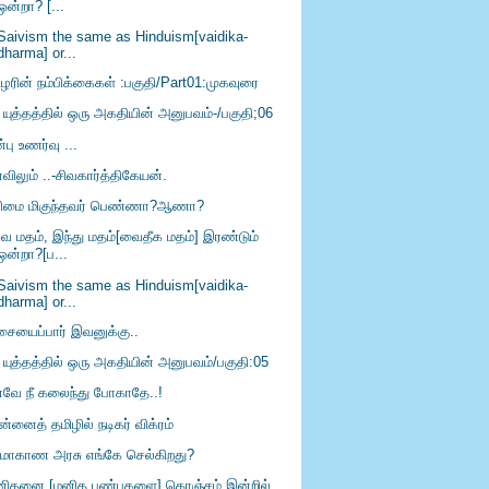
ஒன்றா? [...
 Saivism the same as Hinduism[vaidika-
dharma] or...
ிழரின் நம்பிக்கைகள் :பகுதி/Part01:முகவுரை
 யுத்தத்தில் ஒரு அகதியின் அனுபவம்-/பகுதி;06
பு உணர்வு ...
விலும் ..-சிவகார்த்திகேயன்.
ிமை மிகுந்தவர் பெண்ணா?ஆணா?
வ மதம், இந்து மதம்[வைதீக மதம்] இரண்டும்
ஒன்றா?[ப...
 Saivism the same as Hinduism[vaidika-
dharma] or...
ையைப்பார் இவனுக்கு..
 யுத்தத்தில் ஒரு அகதியின் அனுபவம்/பகுதி:05
வே நீ கலைந்து போகாதே..!
்னைத் தமிழில் நடிகர் விக்ரம்
மாகாண அரசு எங்கே செல்கிறது?
னிதனை [மனித பண்புகளை] கொஞ்சம் இன்றில்