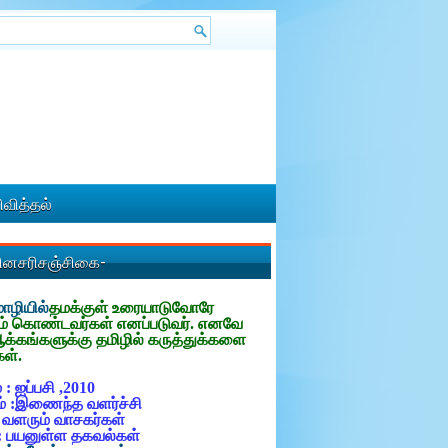
வித்தல்
தினசரிசஞ்சிகை-
ழியில்
தமக்குள்
உரையாடுவோரே
ம் கொண்டவர்கள் எனப்படுவர். எனவே
ஆக்கங்களுக்கு தமிழில் கருத்துக்களை
கள்.
 : ஐப்பசி ,2010
் :இணைந்த வளர்ச்சி
: வளரும் வாசகர்கள்
: பயனுள்ள தகவல்கள்