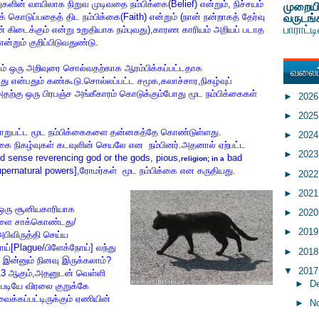
ுகளின் வாயிலாக நிறுவ முடிவதை நம்பிக்கை(Belief) என்றும், நிச்சயம்
முறையி
கொடுப்பதைத் திட நம்பிக்கை(Faith) என்றும் (நான் நன்றாகத் தேர்வு
வருடங்
பாராட்
ண் கிடைக்கும் என்று உறுதியாக நம்புவது),காரண காரியம் அறியப் படாத
ன்றும் குறிப்பிடுவதுண்டு.
வலைப்
ேனும் ஒரு அறிவுரை சொல்வதற்காக ஆரம்பிக்கப்பட்டதாக
ு என்பதும் கண்கூடு.சொல்லப்பட்ட சமூக,கலாச்சார,நிகழ்வுப்
அதற்கு ஒரு பிரபஞ்ச அங்கீகாரம் கொடுக்கும்போது மூட நம்பிக்கைகள்
►
202
►
202
 மாறுபட்ட மூட நம்பிக்கைகளை தன்னகத்தே கொண்டுள்ளது.
►
202
ை நிகழ்வுகள் கடவுளின் செயலே என நம்பினர்.அதனால் ஏற்பட்ட
►
202
d sense reverencing god or the gods, pious,
bad
religion; in a
 supernatural powers],ரோமர்கள் மூட நம்பிக்கை என கருதியது.
►
202
►
202
ை ஒரு சூனியகாரியாக
►
202
களை சாக்கொண்டது/
►
201
ிவிருத்தி செய்ய
[Plague/பிளேக்நோய்] வந்து
►
201
இன்னும் நினவு இருக்கலாம்?
▼
201
் 13 ஆகும்,அதனுடன் வெள்ளி
►
D
படியே விரலை குறுக்கே
 வைக்கப்பட்டிருக்கும் ஏணியின்
►
N