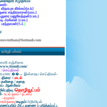
நல்லதோர் சமுதாயம்
ோர்:
 விநாயக லிங்கம்[u.k]
ுரை சந்திரகாசன்[aus.]
்துரை மனுவேந்தன்[can.]
ி அகிலன் [can.]
 பரந்தாமன்[S.L
]
ு:
anuventhan@hotmail.com
 தமிழர் பக்கம்
தினசரி சஞ்சிகை
//www.ttamil.com/
 : செய்திகள்
am.com: ��→ இன்றைய செய்திகள்-
 -திரை/
/
பாடல்
்-கவிதை / கதை
ய்- ஆன்மீகம்
தொழிநுட்பம்
மீள்பதிவு /
ன்-
உடல் நலம் / நடனம்
 - சமூகம்
கைச்சுவை/
கடிதம்
/
அறிவியல்
ாணப்படும் அட்டவணை ப் படுத்தப்பட்ட