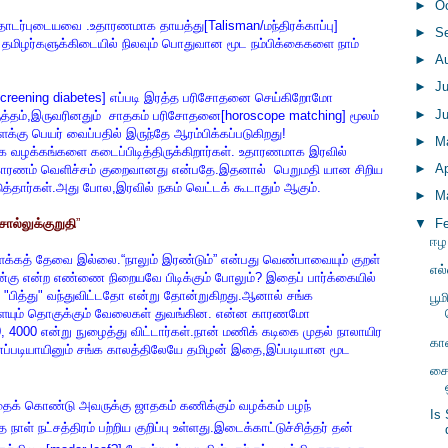
►
O
டர்புடையவை .உதாரணமாக தாயத்து[Talisman/மந்திரக்காப்பு]
►
S
் தமிழர்களுக்கிடையில் நிலவும் பொதுவான மூட நம்பிக்கைகளை நாம்
►
A
►
J
[screening diabetes] எப்படி இரத்த பரிசோதனை செய்கிறோமோ
►
J
ருத்தம்,இருவரினதும் சாதகம் பரிசோதனை[horoscope matching] மூலம்
க்கு பெயர் வைப்பதில் இருந்தே ஆரம்பிக்கப்படுகிறது!
►
M
க வழக்கங்களை கடைப்பிடித்திருக்கிறார்கள். உதாரணமாக இரவில்
►
Ap
கு காரணம் வெளிச்சம் குறைவானது என்பதே.இதனால் பெறுமதி யான சிறிய
த்தார்கள்.அது போல,இரவில் நகம் வெட்டக் கூடாதும் ஆகும்.
►
M
▼
F
சொல்லுக்குறுதி
”
ஈழ
க்கத் தேவை இல்லை.“நாலும் இரண்டும்” என்பது வெண்பாவையும் குறள்
எல்
நான்கு என்ற எண்ணை நிறையவே பிடிக்கும் போலும்? இதைப் பார்க்கையில்
"பித்து" வந்துவிட்டதோ என்று தோன்றுகிறது.ஆனால் சங்க
பூம
்களையும் தொகுக்கும் வேலைகள் துவங்கின. என்ன காரணமோ
, 4000 என்று நுழைத்து விட்டார்கள்.நான் மணிக் கடிகை முதல் நாலாயிர
கா
்!!எப்படியாயினும் சங்க காலத்திலேயே தமிழன் இதை,இப்படியான மூட
சை
ோ அதைக் கொண்டு அவருக்கு ஜாதகம் கணிக்கும் வழக்கம் பழந்
Is
த நாள் நட்சத்திரம் பற்றிய குறிப்பு உள்ளது.இடைக்காட்டுச்சித்தர் தன்