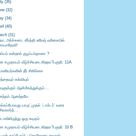
uly
(35)
une
(32)
ay
(34)
ril
(40)
arch
(31)
தா, அர்ச்சனா, கீர்த்தி சுரேஷ் வரிசையில்
சாயாதேவி!
ும்பம் என்றால் குழப்பம்தானா ?
ீன சமுதாயம் வீழ்ச்சியடைகிறதா?பகுதி: 11A
பானியர்களின் நீர் சிகிச்சை
ந்தையும் கல்வியும்
ுளுக்கும் ஆன்மீகத்துக்கும்....
ந்தம் ஆனந்தமே
லக்கப்போவது யாரு' முதல் `டாக்டர்’ வரை
சிவகார்த்...
டாவிலிருந்து ஒரு கடிதம்
ீன சமுதாயம் வீழ்ச்சியடைகிறதா?பகுதி: 10 B
ுமுன் காப்போம்! - கொரோனா வைரஸ்