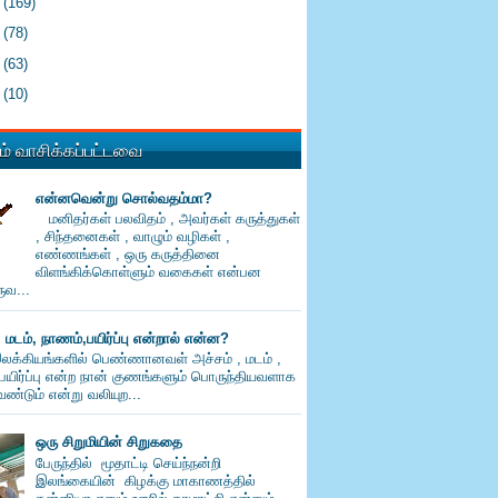
3
(169)
2
(78)
1
(63)
0
(10)
் வாசிக்கப்பட்டவை
என்னவென்று சொல்வதம்மா?
மனிதர்கள் பலவிதம் , அவர்கள் கருத்துகள்
, சிந்தனைகள் , வாழும் வழிகள் ,
எண்ணங்கள் , ஒரு கருத்தினை
விளங்கிக்கொள்ளும் வகைகள் என்பன
வ...
, மடம், நாணம்,பயிர்ப்பு என்றால் என்ன?
லக்கியங்களில் பெண்ணானவள் அச்சம் , மடம் ,
பயிர்ப்பு என்ற நான் குணங்களும் பொருந்தியவளாக
ண்டும் என்று வலியுற...
ஒரு சிறுமியின் சிறுகதை
பேருந்தில் மூதாட்டி செய்ந்நன்றி
இலங்கையின் கிழக்கு மாகாணத்தில்