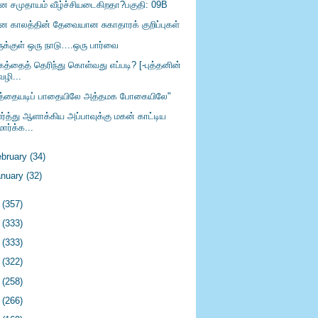
ீன சமுதாயம் வீழ்ச்சியடைகிறதா?பகுதி: 09B
ீன காலத்தின் தேவையான சுகாதாரக் குறிப்புகள்
ருக்குள் ஒரு நாடு….ஒரு பார்வை
கத்தைத் தெரிந்து கொள்வது எப்படி? [-புத்தனின்
வழி...
த்தையடிப் பாதையிலே அத்தமக போகையிலே"
ர்த்து ஆளாக்கிய அப்பாவுக்கு மகன் காட்டிய
மார்க்க...
ebruary
(34)
anuary
(32)
9
(357)
8
(333)
7
(333)
6
(322)
5
(258)
4
(266)