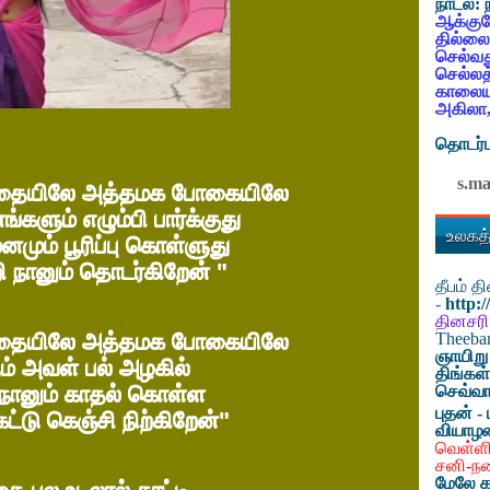
நாடல்:
ஆக்குவ
தில்லை
செல்வத
செல்லத
காலையட
அகிலா,
தொடர்ப
s.m
பாதையிலே அத்தமக போகையிலே
்களும் எழும்பி பார்க்குது
உலகத்
மும் பூரிப்பு கொள்ளுது
றி நானும் தொடர்கிறேன் "
தீபம் 
-
http:
தினசரி
பாதையிலே அத்தமக போகையிலே
Theeb
ஞாயிறு
ம் அவள் பல் அழகில்
திங்கள
ு நானும் காதல் கொள்ள
செவ்வா
புதன் - 
ேட்டு கெஞ்சி நிற்கிறேன்"
வியாழ
வெள்ளி
சனி-ந
மேலே க