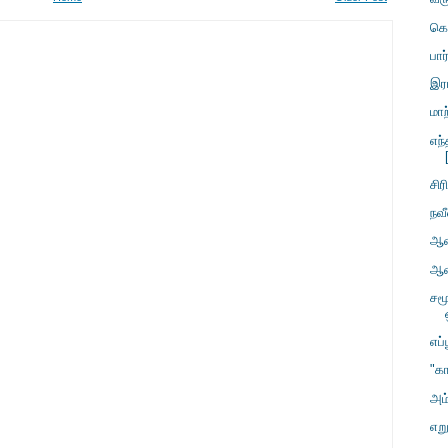
கொ
பா
இர
மா
எந
சி
நவ
ஆண
ஆண
சம
எப்
"க
அம்
எற