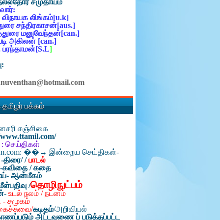
நல்லதோர் சமுதாயம்
ோர்:
 விநாயக லிங்கம்[u.k]
ுரை சந்திரகாசன்[aus.]
்துரை மனுவேந்தன்[can.]
ி அகிலன் [can.]
 பரந்தாமன்[S.L
]
ு:
anuventhan@hotmail.com
 தமிழர் பக்கம்
தினசரி சஞ்சிகை
//www.ttamil.com/
 : செய்திகள்
am.com: ��→ இன்றைய செய்திகள்-
 -திரை/
/
பாடல்
்-கவிதை / கதை
ய்- ஆன்மீகம்
தொழிநுட்பம்
மீள்பதிவு /
ன்-
உடல் நலம் / நடனம்
 - சமூகம்
கைச்சுவை/
கடிதம்
/
அறிவியல்
ாணப்படும் அட்டவணை ப் படுத்தப்பட்ட