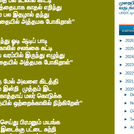
தை பல உடலால் காட்டி
முறையி
்தையாக காதல் எறிந்து
வருடங்
பாராட்
ம் பல இதழால் தந்து
ாதையில் அத்தமக போகிறாள்"
வலைப்
ந்து ஓடி ஆடிப் பாடி
►
202
காலில் சலங்கை கட்டி
►
202
 வரம்பில் இருந்து எழுந்து
►
202
ாதையில் அத்தமக போகிறாள்"
►
202
►
202
 மேல் அவளை கிடத்தி
►
202
் இன்றி முத்தம் இட
▼
202
ொத்தாய் மலர் கொடுக்க
►
D
ில் ஒற்றைக்காலில் நிற்கிறேன்"
►
N
►
O
►
S
செய்து பிரமனும் மயங்க
►
A
இடைக்கு பட்டை சுற்றி