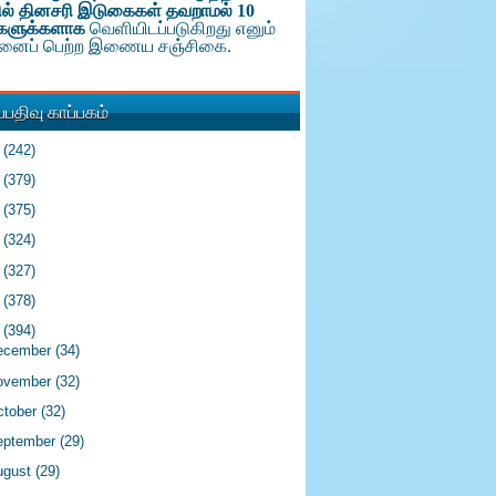
ல் தினசரி இடுகைகள் தவறாமல் 10
களுக்க
ளாக
வெளியிடப்படுகிறது எனும்
டினைப் பெற்ற இணைய சஞ்சிகை.
பதிவு காப்பகம்
6
(242)
5
(379)
4
(375)
3
(324)
2
(327)
1
(378)
0
(394)
ecember
(34)
ovember
(32)
ctober
(32)
eptember
(29)
ugust
(29)