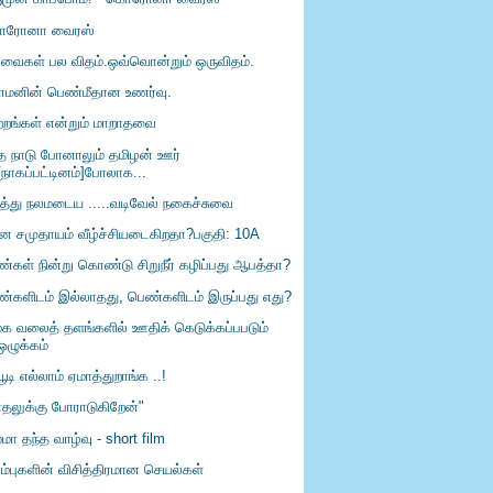
ரோனா வைரஸ்
ர்வைகள் பல விதம்.ஒவ்வொன்றும் ஒருவிதம்.
ாமனின் பெண்மீதான உணர்வு.
ற்றங்கள் என்றும் மாறாதவை
்த நாடு போனாலும் தமிழன் ஊர்
[நாகப்பட்டினம்]போலாக...
ரித்து நலமடைய .....வடிவேல் நகைச்சுவை
ீன சமுதாயம் வீழ்ச்சியடைகிறதா?பகுதி: 10A
்கள் நின்று கொண்டு சிறுநீர் கழிப்பது ஆபத்தா?
்களிடம் இல்லாதது, பெண்களிடம் இருப்ப‍து எது?
ூக வலைத் தளங்களில் ஊதிக் கெடுக்கப்பபடும்
ஒழுக்கம்
பூடி எல்லாம் ஏமாத்துறாங்க ..!
ாதலுக்கு போராடுகிறேன்"
மா தந்த வாழ்வு - short film
ும்புகளின் விசித்திரமான செயல்கள்