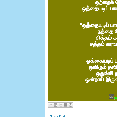
ஒற்றைக் 
ஒத்தையடிப் ப
"
ஒத்தையடிப் பா
நத்தை வ
சித்தம் 
சத்தம் வரா
"
ஒத்தையடிப் ப
ஒளிரும் தளி
ஒதுங்கி 
ஒன்றாய் இரு
💌
க
[
Newer Post