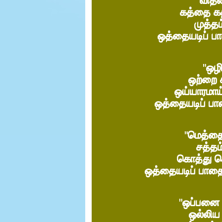
"
வித்
கத்தை கத
முத்த
ஒத்தையடிப் ப
"
ஒழி
ஒற்றை 
ஒய்யாரமாய்
ஒத்தையடிப் ப
"
மெத்தை
சத்தம
கொத்து க
ஒத்தையடிப் பாதைய
"
ஒப்பனை 
ஒல்லிய 