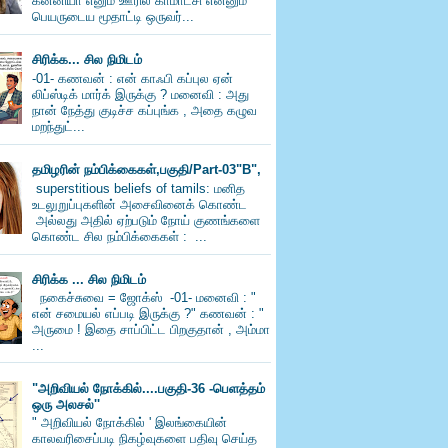
கன்னியா எனும் ஊரில் காமாட்சி என்னும்
பெயருடைய மூதாட்டி ஒருவர்...
சிரிக்க... சில நிமிடம்
-01- கணவன் : என் காஃபி கப்புல ஏன்
லிப்ஸ்டிக் மார்க் இருக்கு ? மனைவி : அது
நான் நேத்து குடிச்ச கப்புங்க , அதை கழுவ
மறந்துட்...
தமிழரின் நம்பிக்கைகள்,பகுதி/Part-03"B",
superstitious beliefs of tamils: மனித
உடலுறுப்புகளின் அசைவினைக் கொண்ட
அல்லது அதில் ஏற்படும் நோய் குணங்களை
கொண்ட சில நம்பிக்கைகள் : ...
சிரிக்க ... சில நிமிடம்
நகைச்சுவை = ஜோக்ஸ் -01- மனைவி : "
என் சமையல் எப்படி இருக்கு ?" கணவன் : "
அருமை ! இதை சாப்பிட்ட பிறகுதான் , அம்மா
...
"அறிவியல் நோக்கில்....பகுதி-36 -பெளத்தம்
ஒரு அலசல்''
" அறிவியல் நோக்கில் ' இலங்கையின்
காலவரிசைப்படி நிகழ்வுகளை பதிவு செய்த