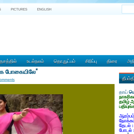
S
PICTURES
ENGLISH
ேசத்தில்
உடல்நலம்
தொ.நுட்பம்
சிரிப்பு
திரை
அறி
மக போகையிலே"
தீபம்
comments
தாய்
மொ
நாகரிக
தமிழ் 
பதியுங்
ஆரம்பம்
நோக்கம
தேடல் 
போடல் 