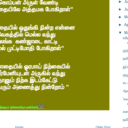
கொம்பன் அருள் வேண்டி
►
J
ாதையிலே அத்தமக போகிறாள்"
►
J
►
M
►
Ap
தையில் ஒதுங்கி நின்ற என்னை
▼
M
ேகத்தில் மெல்ல வந்து
சரி
கலங்க கண்ஜாடை காட்டி
மல் முட்டிமோதி போகிறாள்"
குட
நவ
ாதையில் ஓரமாய் நிற்கையில்
ஜப்
ர்மேனியுடன் அருகில் வந்து
குழ
தானும் நிற்க இடம்கேட்டு
கடவ
வரும் அணைத்து நின்றோம் "
ஆன
'க
💌
ந்தையா தில்லைவிநாயகலிங்கம்]
கன
நவ
Home
Older Post
வர