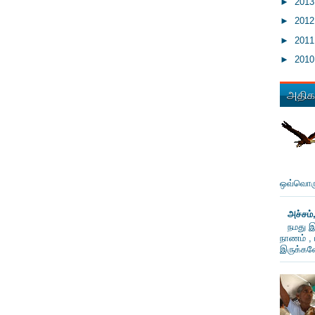
►
201
►
201
►
201
►
201
அதிகம
ஒவ்வொரு
அச்சம்
நமது இ
நாணம் , 
இருக்கவே