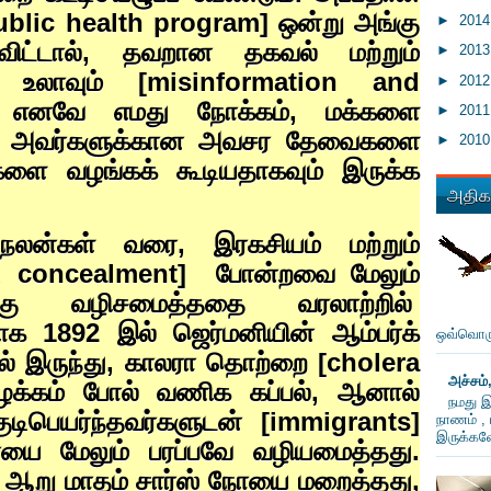
ublic health program]
ஒன்று அங்கு
►
201
ிட்டால்
,
தவறான தகவல் மற்றும்
►
201
 உலாவும் [
misinformation and
►
201
.
எனவே எமது நோக்கம்
,
மக்களை
►
201
றும் அவர்களுக்கான அவசர தேவைகளை
►
201
ளை வழங்கக் கூடியதாகவும் இருக்க
அதிகம
ுயநலன்கள் வரை
,
இரகசியம் மற்றும்
d concealment]
போன்றவை மேலும்
்கு வழிசமைத்ததை வரலாற்றில்
மாக
1892
இல் ஜெர்மனியின் ஆம்பர்க்
ஒவ்வொரு
் இருந்து
,
காலரா தொற்றை [
cholera
அச்சம்
ழக்கம் போல் வணிக கப்பல்
,
ஆனால்
நமது இ
குடிபெயர்ந்தவர்களுடன் [
immigrants]
நாணம் , 
இருக்கவே
ோயை மேலும் பரப்பவே வழியமைத்தது.
்ட ஆறு மாதம் சார்ஸ் நோயை மறைத்தது
,