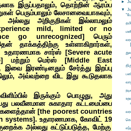
►
J
தலாக இருப்பதாலும்
,
தொற்றின் ஆரம்ப
▼
J
ுகள் பெரும்பாலும் லேசானவையாகவும்
,
"பே
் அல்லது அறிகுறிகள் இல்லாமலும்
தம
xperience mild, limited or no
மன
nce go unrecognized]
பெரும்
வர
 தாக்கத்திற்கு உள்ளாகிறார்கள்
,
,
உதாரணமாக சார்ஸ் [
Severe acute
துவ
me]
மற்றும் மெர்ஸ் [
Middle East
தி
],
இவை இரண்டினதும் சேர்த்து இறப்பு
பண
லும்
,
அவ்வற்றை விட இது கூடுதலாக
வா
நட
ளிம்பில் இருக்கும் பொழுது
,
அது
உற
ப்பது பலவீனமான சுகாதார கட்டமைப்பை
களைத்தான் [
the poorest countries
வர
th systems].
உதாரணமாக
,
கோவிட்
19
கொ
றைக்க அல்லது கட்டுப்படுத்த
,
மேற்கு
எந