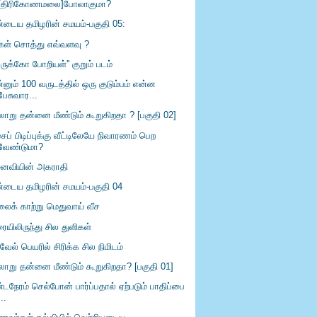
[திரிகோணமலை]போலாகுமா?
்டைய தமிழரின் சமயம்-பகுதி 05:
்கள் சொத்து எவ்வளவு ?
ருக்கோ போறியள்'' குறும் படம்
னும் 100 வருடத்தில் ஒரு குடும்பம் என்ன
பேசுவார...
லாறு தன்னை மீண்டும் கூறுகிறதா ? [பகுதி 02]
ப் பிடிப்புக்கு வீட்டிலேயே நிவாரணம் பெற
வேண்டுமா?
ைவியின் அகராதி
்டைய தமிழரின் சமயம்-பகுதி 04
லைக் காற்று மெதுவாய் வீச
ையிலிருந்து சில துளிகள்
வேல் பெயரில் சிரிக்க சில நிமிடம்
லாறு தன்னை மீண்டும் கூறுகிறதா? [பகுதி 01]
்டநேரம் செல்போன் பார்ப்பதால் ஏற்படும் பாதிப்பை
...