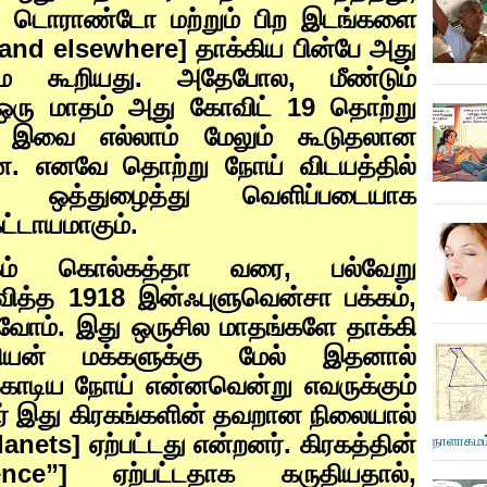
,
டொராண்டோ மற்றும் பிற இடங்களை
 and elsewhere]
தாக்கிய பின்பே அது
மை கூறியது. அதேபோல
,
மீண்டும்
ட ஒரு மாதம் அது கோவிட்
19
தொற்று
 இவை எல்லாம் மேலும் கூடுதலான
ன. எனவே தொற்று நோய் விடயத்தில்
ம் ஒத்துழைத்து வெளிப்படையாக
்டாயமாகும்.
்கம் கொல்கத்தா வரை
,
பல்வேறு
வித்த
1918
இன்ஃபுளுவென்சா பக்கம்
,
ுவோம். இது ஒருசில மாதங்களே தாக்கி
ியன் மக்களுக்கு மேல் இதனால்
 கொடிய நோய் என்னவென்று எவருக்கும்
ர் இது கிரகங்களின் தவறான நிலையால்
lanets]
ஏற்பட்டது என்றனர். கிரகத்தின்
நாளாகமம்
uence”]
ஏற்பட்டதாக கருதியதால்
,