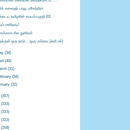
ணவர்கள் கல்வியில் வெற்றியடைய ....
ிக் கலைஞர் பாலு மகேந்திரா
்டைய தமிழரின் சமயம்-பகுதி 03:
யும் மனிதரடி!
ரைக்காக சில துளிகள்
ுக்குள் ஒரு நாடு….ஒரு பார்வை [சுவீடன்]
ay
(34)
ril
(40)
arch
(31)
ebruary
(34)
anuary
(32)
9
(357)
8
(333)
7
(333)
6
(322)
5
(258)