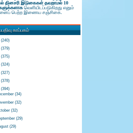
ல் தினசரி இடுகைகள் தவறாமல் 10
களுக்க
ளாக
வெளியிடப்படுகிறது எனும்
டினைப் பெற்ற இணைய சஞ்சிகை.
பதிவு காப்பகம்
6
(240)
5
(379)
4
(375)
3
(324)
2
(327)
1
(378)
0
(394)
ecember
(34)
ovember
(32)
ctober
(32)
eptember
(29)
ugust
(29)