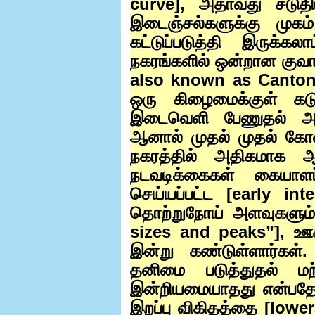
curve],
அதாவது சடுதி
இடைஞ்சல்களுக்கு முகம
கட்டுப்படுத்தி இருக்க
நகரங்களில் ஒன்றான குவ
also known as Canto
ஒரு கிழைமைக்குள் கடு
இடைவெளி பேணுதல் அங
ஆனால் முதல் முதல் கோ
நகரத்தில் அதிகமாக 
நடவடிக்கைகள் கையாளப
செய்யப்பட்ட [
early int
தொற்றுநோய் அளவுகளும் ம
sizes and peaks”],
ஊக
இன்று கண்டுள்ளார்கள்
தனிமை படுத்துதல் ம
இன்றியமையாதது என்பதே
இறப்பு விகிதத்தை [
lower