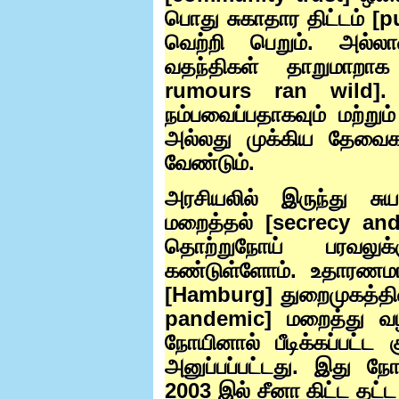
பொது சுகாதார திட்டம் [
p
வெற்றி பெறும். அல்லாவ
வதந்திகள் தாறுமாறாக
rumours ran wild]
நம்பவைப்பதாகவும் மற்
அல்லது முக்கிய தேவைக
வேண்டும்.
அரசியலில் இருந்து ச
மறைத்தல் [
secrecy an
தொற்றுநோய் பரவலுக
கண்டுள்ளோம். உதாரண
[
Hamburg]
துறைமுகத்தில
pandemic]
மறைத்து வ
நோயினால் பீடிக்கப்பட்ட 
அனுப்பப்பட்டது. இது ந
2003
இல் சீனா கிட்ட தட