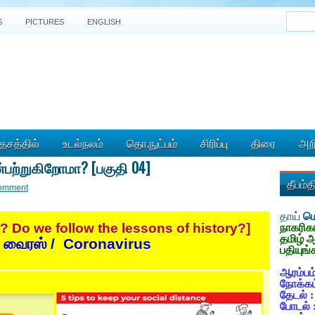
S
PICTURES
ENGLISH
ேசத்தில்
உடல்நலம்
தொ.நுட்பம்
சிரிப்பு
திரை
அறி
்பற்றுகிறோமா? [பகுதி 04]
தீபம்
omment
தாய்
மொ
f? Do we follow the lessons of history?]
நாகரிக
தமிழ் 
வைரஸ் /
Coronavirus
பதியுங்
ஆரம்பம்
நோக்கம
தேடல் 
போடல் 