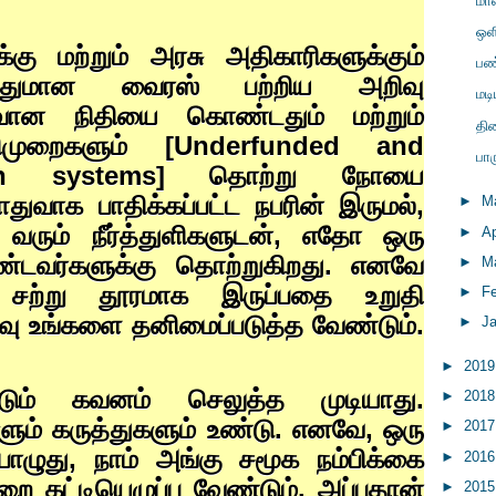
மா
ஒள
்கு மற்றும் அரசு அதிகாரிகளுக்கும்
பண
னதுமான வைரஸ் பற்றிய அறிவு
மடி
ைவான நிதியை கொண்டதும் மற்றும்
தி
முறைகளும் [
Underfunded and
பார
alth systems]
தொற்று நோயை
ொதுவாக பாதிக்கப்பட்ட நபரின் இருமல்
,
►
M
ரும் நீர்த்துளிகளுடன்
,
எதோ ஒரு
►
Ap
்டவர்களுக்கு தொற்றுகிறது. எனவே
►
M
து சற்று தூரமாக இருப்பதை உறுதி
►
F
 உங்களை தனிமைப்படுத்த வேண்டும்.
►
J
►
201
ட்டும் கவனம் செலுத்த முடியாது.
►
201
ளும் கருத்துகளும் உண்டு. எனவே
,
ஒரு
►
201
ொழுது
,
நாம் அங்கு சமூக நம்பிக்கை
►
201
றை கட்டியெழுப்ப வேண்டும். அப்பதான்
►
201