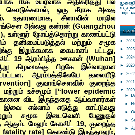
யாக மிக உயர்வாக அதிகரித்து பல
முறையி
வருடங்
் கொடுக்காமல்
,
ஒரு சீராக அதை
பாராட்
லாம். உதாரணமாக
,
சீனாவின் மாநில
ாங்சௌ அல்லது கன்ரன் (
Guangzhou
வலைப்
n),
உள்ளூர் நோய்த்தொற்று காணப்பட்டு
ம் தனிமைப்படுத்தல் மற்றும் சமூக
►
202
்கு இறுக்கமாக கையாளப் பட்டது
,
►
202
விட்
19
ஆரம்பித்த ஊகான் (
Wuhan]
►
202
ஆறு கிழமைக்கு பிறகே இவ்வாறான
►
202
்பட்டன. ஆரம்பத்திலேயே தலையீடு
►
202
ervention]
குவாங்சௌவில் குறைந்த
►
202
ற்றும் உச்சமும் [“
lower epidemic
▼
202
►
D
ானை விட இருந்ததை ஆய்வாளர்கள்
►
N
. இவை எல்லாம் எடுத்து காட்டுவது
►
O
ற்றும் சமூக இடைவெளி பேணுதல்
►
S
 ஆகும். மேலும் கோவிட்
19,
குறைந்த
►
A
 fatality rate]
கொண்டு இருந்தாலும்
,