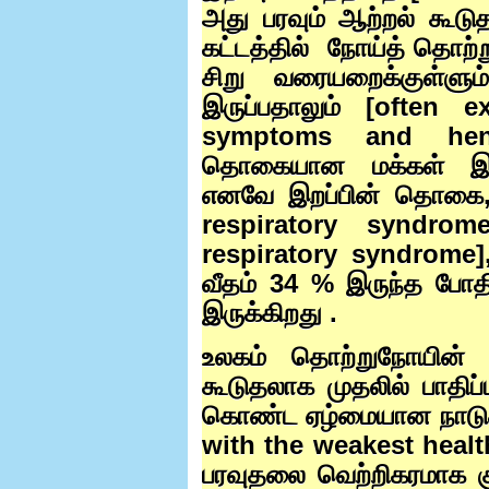
அது பரவும் ஆற்றல் கூடு
கட்டத்தில்
நோய்த் தொற்ற
சிறு வரையறைக்குள்ளும
இருப்பதாலும் [
often e
symptoms and he
தொகையான மக்கள் இதன்
எனவே இறப்பின் தொகை
respiratory syndro
respiratory syndrome
வீதம்
34 %
இருந்த போதி
இருக்கிறது .
உலகம் தொற்றுநோயின் வி
கூடுதலாக முதலில் பாதி
கொண்ட ஏழ்மையான நாடு
with the weakest heal
பரவுதலை வெற்றிகரமாக கு