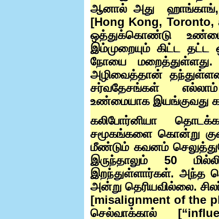
ஆனால் அது
ஹாங்காங்
[
Hong Kong, Toronto,
ஒத்துக்கொண்டு உண்
இம்முறையும் கிட்ட தட்
நோயை மறைத்துள்ளது.
அழிவைத்தான் தந்துள்ள
சர்வதேசங்கள் எல்லா
உண்மையாக இயங்குவது கட
கலிபோர்னியா தொடக
சமூகங்களை கொன்று கு
மீண்டும் கவனம் செலுத்த
இருந்தாலும்
50
மில்ல
இறந்துள்ளார்கள். அந்த
அன்று தெரியவில்லை. சில
[
misalignment of the p
செல்வாக்கால் [“
infl