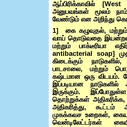
ஆப்பிரிக்காவில் [
West 
அனுபவங்கள் மூலம் நா
வேண்டும் என அறிந்து க
1]
கை கழுவுதல்
,
மற்றும
வாய் தொடுவதை இயன்றவரை
மற்றும் பாக்டீரியா எதிர
antibacterial soap]
மு
கிடைக்கும் நாடுகளில்
பாடசாலை
,
மற்றும் பொ
கஷ்டமான ஒரு விடயம். ம
இப்படியான நாடுகளில் 
இருக்கும். இப்போதுள
தொற்றுக்கள் அதிகரிக்க
,
அதிகரித்து
,
கூட்டம் 
முகக்கவச உறைகள்
,
கைய
வென்டிலேட்டர்கள் கை