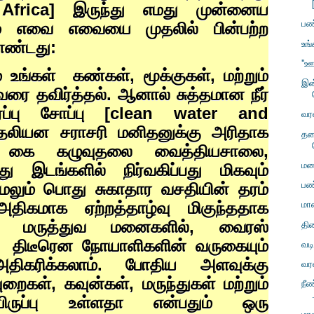
Africa]
இருந்து எமது முன்னைய
பண
ம் எவை எவையை முதலில் பின்பற்ற
ொண்டது:
உங
''ஊ
் உங்கள்
கண்கள்
,
மூக்குகள்
,
மற்றும்
இன்
 தவிர்த்தல். ஆனால் சுத்தமான நீர்
்ப்பு சோப்பு [
clean water and
வர
தலியன சராசரி மனிதனுக்கு அரிதாக
தசை
,
கை கழுவுதலை வைத்தியசாலை
,
மன
து இடங்களில் நிர்வகிப்பது மிகவும்
ேலும் பொது சுகாதார வசதியின் தரம்
பண
அதிகமாக ஏற்றத்தாழ்வு மிகுந்ததாக
மா
்ள மருத்துவ மனைகளில்
,
வைரஸ்
திர
திடீரென நோயாளிகளின் வருகையும்
வடி
அதிகரிக்கலாம். போதிய அளவுக்கு
வர
ுறைகள்
,
கவுன்கள்
,
மருந்துகள் மற்றும்
நீண
யிருப்பு உள்ளதா என்பதும் ஒரு