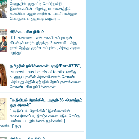
பேருந்தில் மூதாட்டி செய்ந்நன்றி
இலங்கையின் கிழக்கு மாகாணத்தில்
கன்னியா எனும் ஊரில் காமாட்சி என்னும்
பெயருடைய மூதாட்டி ஒருவர்...
சிரிக்க... சில நிமிடம்
-01- கணவன் : என் காஃபி கப்புல ஏன்
லிப்ஸ்டிக் மார்க் இருக்கு ? மனைவி : அது
நான் நேத்து குடிச்ச கப்புங்க , அதை கழுவ
மறந்துட்...
தமிழரின் நம்பிக்கைகள்,பகுதி/Part-03"B",
superstitious beliefs of tamils: மனித
உடலுறுப்புகளின் அசைவினைக் கொண்ட
அல்லது அதில் ஏற்படும் நோய் குணங்களை
கொண்ட சில நம்பிக்கைகள் : ...
"அறிவியல் நோக்கில்....பகுதி-36 -பெளத்தம்
ஒரு அலசல்''
" அறிவியல் நோக்கில் ' இலங்கையின்
காலவரிசைப்படி நிகழ்வுகளை பதிவு செய்த
பண்டைய இலங்கை நூல்களில் [
களில் ]' ஒரு...