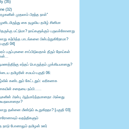
uly
(35)
une
(32)
ரழகனின் முதலாம் பிறந்த நாள்''
ிழனிடமிருந்து கை நழுவிய தமிழ் சினிமா
ிதருக்கு மட்டுமா? நாய்களுக்கும் பருவக்கோளாறு
லாறு கற்பித்த பாடங்களை பின்பற்றுகிறோமா?
[பகுதி 04]
ரம் பருப்புகளை சாப்பிடுவதால் தீரும் நோய்கள்
என்...
ருமணத்திற்கு எந்தப் பொருத்தம் முக்கியமானது?
்டைய தமிழரின் சமயம்-பகுதி 06:
ழ்வில் கண்டதும் கேட்டதும்: வரிகளாக
ிகையின் சதையை நம்பி......
வுகளின் அன்பு ஆத்மார்த்தமானதா அல்லது
சுயநலமானதா?
லாறு தன்னை மீண்டும் கூறுகிறதா? [பகுதி 03]
ரோனாவும் வதந்திகளும்
்த நாடு போனாலும் தமிழன் ஊர்