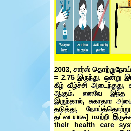
e
r
.
2003,
சார்ஸ் தொற்றுநோய் 
= 2.75
இருந்து
,
ஒன்று இர
கீழ் வீழ்ச்சி அடைந்தது
,
ஆகும். எனவே இந்த 
இருந்தால்
,
சுகாதார அமை
தடுத்து
,
நோய்த்தொற்ற
தட்டையாக] மாற்றி இருக்
their health care sy