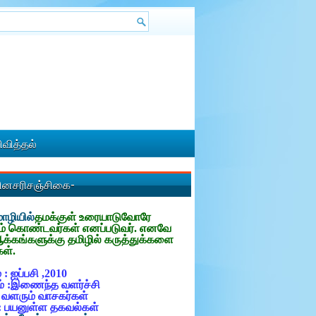
வித்தல்
தினசரிசஞ்சிகை-
ழியில்
தமக்குள்
உரையாடுவோரே
ம் கொண்டவர்கள் எனப்படுவர். எனவே
ஆக்கங்களுக்கு தமிழில் கருத்துக்களை
கள்.
 : ஐப்பசி ,2010
் :இணைந்த வளர்ச்சி
: வளரும் வாசகர்கள்
: பயனுள்ள தகவல்கள்