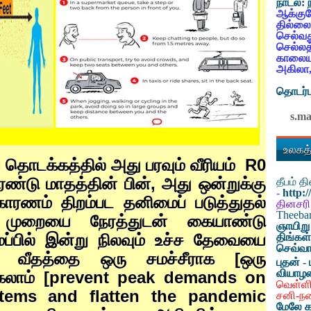
நாடல்:
ஆக்குவ
தில்லை
செல்வத
செல்லத
காலையட
அகிலா,
தொடர்ப
s.m
உலகத்
தொடக்கத்தில் அது பரவும் வீரியம்
R0
ண்டு மாதத்தின் பின்
,
அது ஒன்றுக்கு
தீபம் 
-
http:
காரணம் திறம்பட தனிமைப் படுத்துதல்
தினசரி
Theeb
முறையை நேரத்துடன் கையாண்டு
ஞாயிறு
ப்பில் இன்று நிலவும் உச்ச தேவையை
திங்கள
செவ்வா
ு வீதத்தை ஒரு சமச்சீராக [ஒரு
புதன் - 
வியாழ
கலாம் [
prevent peak demands on
வெள்ளி
stems and flatten the pandemic
சனி-ந
மேலே க