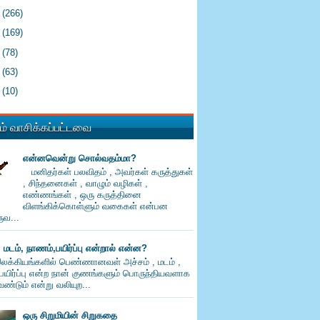
4
(266)
3
(169)
2
(78)
1
(63)
0
(10)
் வாசிக்கப்பட்டவை
என்னவென்று சொல்வதம்மா?
மனிதர்கள் பலவிதம் , அவர்கள் கருத்துகள்
, சிந்தனைகள் , வாழும் வழிகள் ,
எண்ணங்கள் , ஒரு கருத்தினை
விளங்கிக்கொள்ளும் வகைகள் என்பன
வ...
, மடம், நாணம்,பயிர்ப்பு என்றால் என்ன?
லக்கியங்களில் பெண்ணானவள் அச்சம் , மடம் ,
பயிர்ப்பு என்ற நான் குணங்களும் பொருந்தியவளாக
ண்டும் என்று வலியுற...
ஒரு சிறுமியின் சிறுகதை