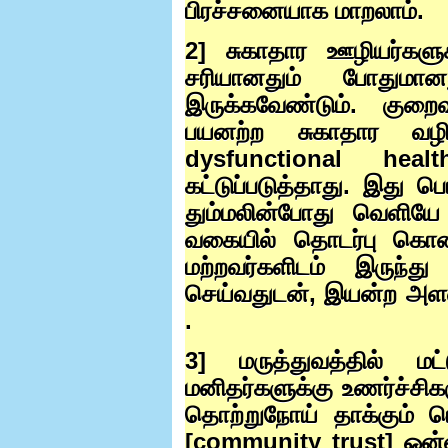
பிரச்சனையாக மாறலாம்.
2]
சுகாதார ஊழியர்களுக
சரியானதும் போதுமா
இருக்கவேண்டும். குற
பயனற்ற சுகாதார வழி
dysfunctional he
கட்டுப்படுத்தாது. இது ப
தும்மலின்போது வெளியே வ
வகையில் தொடர்பு கொண
மற்றவர்களிடம் இருந்
செய்வதுடன்
,
இயன்ற அளவு
.
3]
மருத்துவத்தில் ம
மனிதர்களுக்கு உணர்ச்சிக
தொற்றுநோய் தாக்கும் ப
[
community trust]
ஒன்