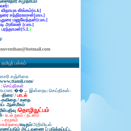
நல்லதோர் சமுதாயம்
ோர்:
 விநாயக லிங்கம்[u.k]
ுரை சந்திரகாசன்[aus.]
்துரை மனுவேந்தன்[can.]
ி அகிலன் [can.]
 பரந்தாமன்[S.L
]
ு:
anuventhan@hotmail.com
 தமிழர் பக்கம்
தினசரி சஞ்சிகை
//www.ttamil.com/
 : செய்திகள்
am.com: ��→ இன்றைய செய்திகள்-
 -திரை/
/
பாடல்
்-கவிதை / கதை
ய்- ஆன்மீகம்
தொழிநுட்பம்
மீள்பதிவு /
ன்-
உடல் நலம் / நடனம்
 - சமூகம்
கைச்சுவை/
கடிதம்
/
அறிவியல்
ாணப்படும் அட்டவணை ப் படுத்தப்பட்ட