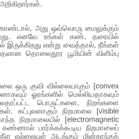
றிகிறார்கள்.
்கொண்டால்
,
அது ஒவ்வொரு மைலுக்கும்
ிறது. எனவே உங்கள் கண்
,
தரையில்
ில் இருக்கிறது என்று வைத்தால்
,
நீங்கள்
டுதலான தொலைதூர பூமியின் விளிம்பு
லை ஒரு குவி வில்லையாகும் [
convex
மனாகவும் ஓரங்களில் மெல்லியதாகவும்
பலதரப்பட்ட பொருட்களை
,
நிறங்களை
ர்கள். கட்புலனாகும் நிறமாலை [
visible
காந்த நிறமாலையில் [
electromagnetic
கண்ணால் பார்க்கக்கூடிய நிறமாலைப்
ீள எல்லையுள் அடங்கும் மின்காந்தக்