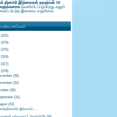
ல் தினசரி இடுகைகள் தவறாமல் 10
களுக்க
ளாக
வெளியிடப்படுகிறது எனும்
டினைப் பெற்ற இணைய சஞ்சிகை.
பதிவு காப்பகம்
6
(241)
5
(379)
4
(375)
3
(324)
2
(327)
1
(378)
ecember
(36)
ovember
(32)
ctober
(30)
eptember
(31)
ugust
(32)
்ணத்திரையில் இவ்வாரம் ....
ாவணன் நல்லவனா?..கேள்வி(18--24)