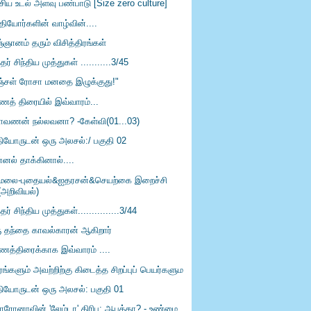
்சிய உடல் அளவு பண்பாடு [Size zero culture]
ுதியோர்களின் வாழ்வின்....
்ஞானம் தரும் விசித்திரங்கள்
்தர் சிந்திய முத்துகள் ...........3/45
ஞ்சள் ரோசா மனதை இழுக்குது!"
்ணத் திரையில் இவ்வாரம்...
ாவணன் நல்லவனா? -கேள்வி(01...03)
தியோருடன் ஒரு அலசல்:/ பகுதி 02
்னல் தாக்கினால்....
ிமலை-புதையல்&ஐதரசன்&செயற்கை இறைச்சி
(அறிவியல்)
்தர் சிந்திய முத்துகள்...............3/44
ு தந்தை காவல்காரன் ஆகிறார்
்ணத்திரைக்காக இவ்வாரம் ....
ங்களும் அவற்றிற்கு கிடைத்த சிறப்புப் பெயர்களும
தியோருடன் ஒரு அலசல்: பகுதி 01
ரோனாவின் 'லேம்டா' திரிபு: ஆபத்தா? - உண்மை