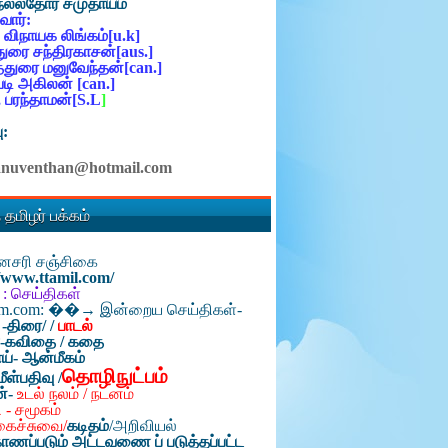
நல்லதோர் சமுதாயம்
ோர்:
 விநாயக லிங்கம்[u.k]
ுரை சந்திரகாசன்[aus.]
்துரை மனுவேந்தன்[can.]
ி அகிலன் [can.]
 பரந்தாமன்[S.L
]
ு:
anuventhan@hotmail.com
 தமிழர் பக்கம்
தினசரி சஞ்சிகை
//www.ttamil.com/
 : செய்திகள்
am.com: ��→ இன்றைய செய்திகள்-
 -திரை/
/
பாடல்
்-கவிதை / கதை
ய்- ஆன்மீகம்
தொழிநுட்பம்
மீள்பதிவு /
ன்-
உடல் நலம் / நடனம்
 - சமூகம்
கைச்சுவை/
கடிதம்
/
அறிவியல்
ாணப்படும் அட்டவணை ப் படுத்தப்பட்ட