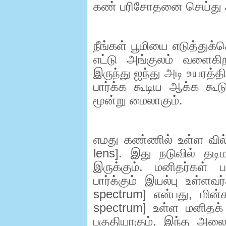
கண் பரிசோதனை செய்து அ
நீங்கள் பூமியை எடுத்துக
எட்டு அங்குலம் வளைக
இருந்து ஐந்து அடி உயரத்த
பார்க்க கூடிய ஆக்க கூ
மூன்று மைலாகும்.
எமது கண்ணில் உள்ள வில்
lens].
இது நடுவில் தடி
இருக்கும். மனிதர்கள் 
பார்க்கும் இயல்பு உள்ளவ
spectrum]
என்பது
,
மின்
spectrum]
உள்ள மனிதக் 
பகுதியாகும். இந்த அலைந