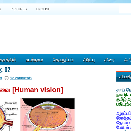
S
PICTURES
ENGLISH
ேசத்தில்
உடல்நலம்
தொ.நுட்பம்
சிரிப்பு
திரை
அறி
ி 02
தீபம்
nf
No comments
்வை [
Human vision]
தாய்
மொ
நாகரிக
தமிழ் 
பதியுங்
ஆரம்பம்
நோக்கம
தேடல் 
போடல் 