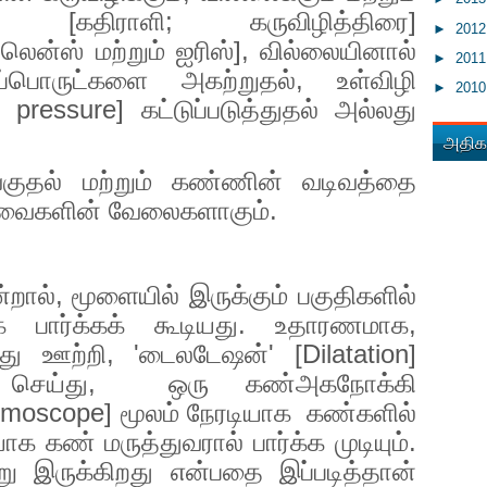
கும் [கதிராளி
;
கருவிழித்திரை]
►
201
,
லென்ஸ் மற்றும் ஐரிஸ்]
,
வில்லையினால்
►
201
ுப்பொருட்களை அகற்றுதல்
,
உள்விழி
►
201
ar pressure]
கட்டுப்படுத்துதல் அல்லது
அதிகம
ழங்குதல் மற்றும் கண்ணின் வடிவத்தை
இவைகளின் வேலைகளாகும்.
்றால்
,
மூளையில் இருக்கும் பகுதிகளில்
ாக பார்க்கக் கூடியது. உதாரணமாக
,
து ஊற்றி
, '
டைலடேஷன்
' [Dilatation]
 செய்து
,
ஒரு கண்அகநோக்கி
lmoscope]
மூலம் நேரடியாக
கண்களில்
 கண் மருத்துவரால் பார்க்க முடியும்.
 இருக்கிறது என்பதை இப்படித்தான்