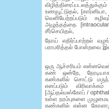
விழித்திரைப்படலத்துக்
உணவூட்டுதல்
, [
கார்னியா
வெளியேற்றப்படும் கழிவ
அழுத்தத்தை [
intraocul
சீர்செயிதல்
,
நோய் எதிர்ப்பாற்றல் வ
பராமரித்தல் போன்றவை 
ஒரு ஆச்சரியம் என்னவென
கண் ஒன்றே
,
நேரடிய
கண்களில் சொட்டு மருந்
எனப்படும் விரிவாக்கம்
[ஆப்தல்மஸ்கோப் /
ophtha
உள்ள நரம்புகளை முழுமையாக
கண்களில் என்ன கோளாறு