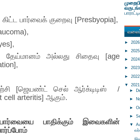
முறையி
வருடங்
பாராட்
கிட்ட பார்வைக் குறைவு [
Presbyopia],
வலைப்
aucoma),
yes],
►
202
►
202
ரை தேய்மானம் அல்லது சிதைவு [
age
►
202
tion],
►
202
►
202
▼
202
சி [ஜெயண்ட் செல் ஆர்க்டிடிஸ்
/
►
D
 cell arteritis]
ஆகும்.
►
N
►
O
►
S
பார்வையை பாதிக்கும் இவைகளின்
▼
A
ர்ப்போம்
வர
இர