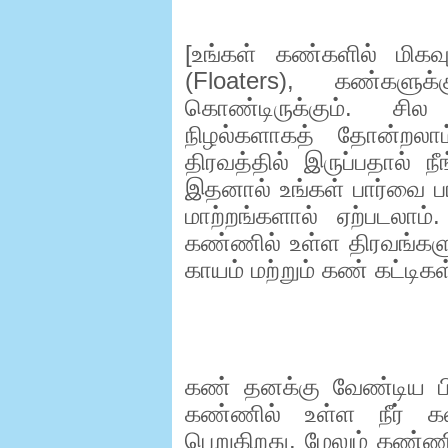
[
உங்கள் கண்களில் மிகவ
(
Floaters),
கண்களுக்
கொண்டிருக்கும். சி
நிழல்களாகத் தோன்றலா
திரவத்தில் இருப்பதால் ந
இதனால் உங்கள் பார்வை 
மாற்றங்களால் ஏற்படலாம்
கண்ணில் உள்ள திரவங்கள
காயம் மற்றும் கண் கட்டிகள
கண் தனக்கு வேண்டிய 
கண்ணில் உள்ள நீர் கல
பெறுகிறது. மேலும் கண்ணி