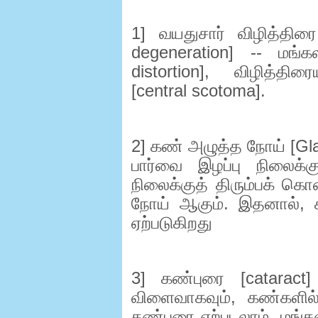
1]
வயதுசார் விழித்திர
degeneration] --
மங்க
distortion],
விழித்திர
[
central scotoma].
2]
கண் அழுத்த நோய் [
Gl
பார்வை இழப்பு நிலைக்க
நிலைக்குத் திரும்பக் 
நோய் ஆகும். இதனால்
,
ஏற்படுகிறது
3]
கண்புரை [
cataract]
விளைவாகவும்
,
கண்களில்
கண்புரை ஏற்படலாம். மங்