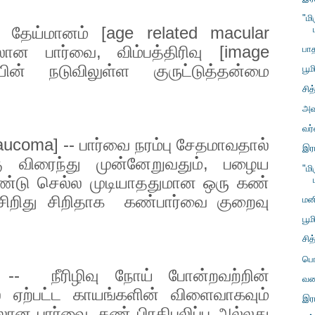
"ம
ை தேய்மானம் [
age related macular
லான பார்வை
,
விம்பத்திரிவு [
image
பா
ையின் நடுவிலுள்ள குருட்டுத்தன்மை
பூம
சித
அவ
வர
aucoma] --
பார்வை நரம்பு சேதமாவதால்
இர
ு விரைந்து முன்னேறுவதும்
,
பழைய
"ம
கொண்டு செல்ல முடியாததுமான ஒரு கண்
சிறிது சிறிதாக
கண்பார்வை குறைவு
மன
பூம
சித
பொ
 --
நீரிழிவு நோய் போன்றவற்றின்
வண
 ஏற்பட்ட காயங்களின் விளைவாகவும்
இர
கலான பார்வை
,
கண் பிரதிபலிப்பு அல்லது