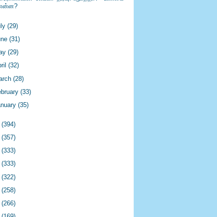
என்ன?
uly
(29)
une
(31)
ay
(29)
ril
(32)
arch
(28)
ebruary
(33)
anuary
(35)
0
(394)
9
(357)
8
(333)
7
(333)
6
(322)
5
(258)
4
(266)
3
(169)