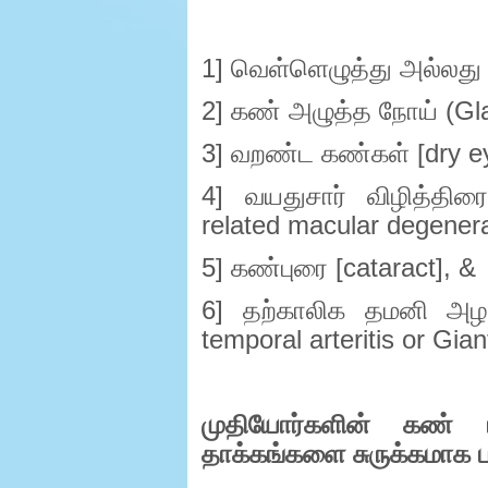
1]
வெள்ளெழுத்து அல்லது
2]
கண் அழுத்த நோய் (
Gl
3]
வறண்ட கண்கள் [
dry e
4]
வயதுசார் விழித்தி
related macular degenera
5]
கண்புரை [
cataract], &
6]
தற்காலிக தமனி அழற்
temporal arteritis or Giant
முதியோர்களின் கண் 
தாக்கங்களை சுருக்கமாக பா