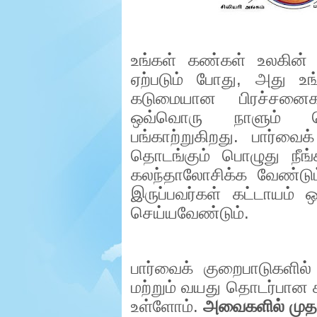
e
r
.
உங்கள் கண்கள் உலகின் 
ஏற்படும் போது
,
அது உங்
கடுமையான பிரச்சனைகள
ஒவ்வொரு நாளும் செ
பங்காற்றுகிறது. பார்வை
தொடங்கும் பொழுது நீங்
கலந்தாலோசிக்க வேண்டும்
இருப்பவர்கள் கட்டாயம்
செய்யவேண்டும்.
பார்வைக் குறைபாடுகளில்
மற்றும் வயது தொடர்பான
உள்ளோம்.
அவைகளில் மு