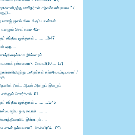
ிருகங்களிருந்து மனிதர்கள் கற்கவேண்டியவை" /
பகுதி...
த மசாஜ் மூலம் கிடைக்கும் பலன்கள்
ி என்னும் சொர்க்கம் -02-
்தர் சிந்திய முத்துகள் ..........3/47
ள் ஒரு....
்ணத்திரைக்காக இவ்வாரம் ....
ாவணன் நல்லவனா?..கேள்வி(10.....17)
ிருகங்களிலிருந்து மனிதர்கள் கற்கவேண்டியவை" /
பகு...
ிதனின் நீண்ட ஆயுள் அன்றும் இன்றும்
ி என்னும் சொர்க்கம் -01-
்தர் சிந்திய முத்துகள் ...........3/46
ன்பொழிய ஒரு சுவாமி ........
்ணத்திரையில் இவ்வாரம் ....
ாவணன் நல்லவனா?..கேள்வி(04...09)