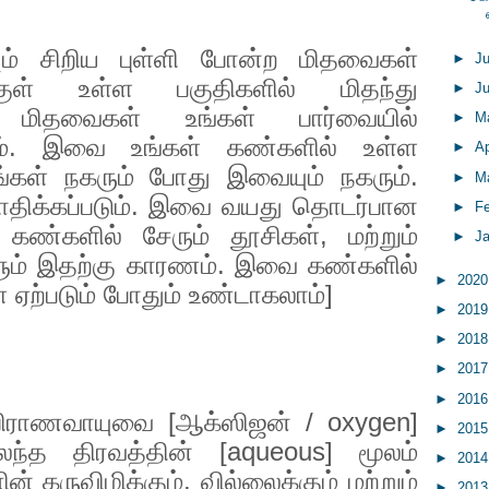
ும் சிறிய புள்ளி போன்ற மிதவைகள்
►
J
குள் உள்ள பகுதிகளில் மிதந்து
►
J
ல மிதவைகள் உங்கள் பார்வையில்
►
M
ம். இவை உங்கள் கண்களில் உள்ள
►
Ap
ீங்கள் நகரும் போது இவையும் நகரும்.
►
M
பாதிக்கப்படும். இவை வயது தொடர்பான
►
F
. கண்களில் சேரும் தூசிகள்
,
மற்றும்
►
J
ும் இதற்கு காரணம். இவை கண்களில்
►
202
் ஏற்படும் போதும் உண்டாகலாம்]
►
201
►
201
►
201
►
201
பிராணவாயுவை [ஆக்ஸிஜன் /
oxygen]
►
201
ந்த திரவத்தின் [
aqueous]
மூலம்
►
201
ன் கருவிழிக்கும்
,
வில்லைக்கும் மற்றும்
►
201