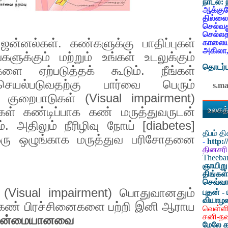
நாடல்:
ஆக்குவ
தில்லை
செல்வத
செல்லத
ஜன்னல்கள். கண்களுக்கு பாதிப்புகள்
காலையட
அகிலா,
களுக்கும் மற்றும் உங்கள் உடலுக்கும்
தொடர்ப
ை ஏற்படுத்தக் கூடும். நீங்கள்
யல்படுவதற்கு பார்வை பெரும்
s.m
க் குறைபாடுகள் (
Visual impairment)
உலகத்
கள் கண்டிப்பாக கண் மருத்துவருடன்
. அதிலும் நீரிழிவு நோய் [
diabetes]
தீபம் 
 ஒரு ஒழுங்காக மருத்துவ பரிசோதனை
-
http:
தினசரி
Theeb
ஞாயிறு
திங்கள
செவ்வா
 (
Visual impairment)
பொதுவானதும்
புதன் - 
வியாழ
 கண் பிரச்சினைகளை பற்றி இனி ஆராய
வெள்ளி
சனி-ந
தன்மையானவை
மேலே க