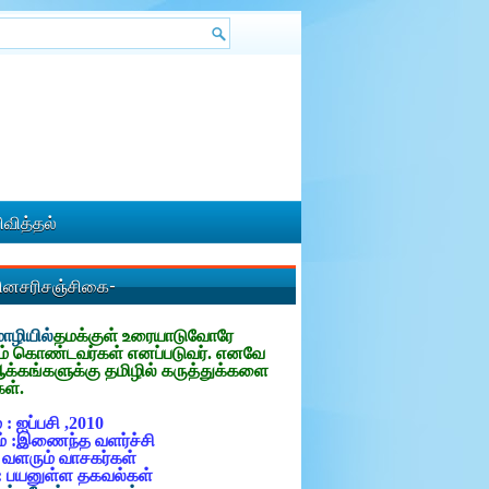
வித்தல்
தினசரிசஞ்சிகை-
ழியில்
தமக்குள்
உரையாடுவோரே
ம் கொண்டவர்கள் எனப்படுவர். எனவே
ஆக்கங்களுக்கு தமிழில் கருத்துக்களை
கள்.
 : ஐப்பசி ,2010
் :இணைந்த வளர்ச்சி
: வளரும் வாசகர்கள்
: பயனுள்ள தகவல்கள்