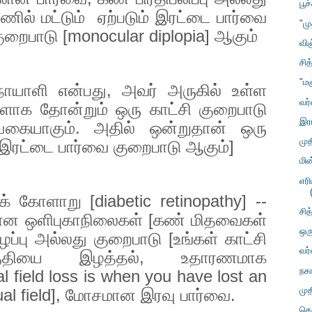
பூச
ில் மட்டும்
ஏற்படும் இரட்டை பார்வை
"ம
ுறைபாடு [
monocular diplopia]
ஆகும்
விஞ
சித
"ம
ோயாளி என்பது
,
அவர் அருகில் உள்ள
வர
ளாக தோன்றும் ஒரு காட்சி குறைபாடு
இர
கையாகும். அதில் ஒன்றுதான் ஒரு
மு
் இரட்டை பார்வை குறைபாடு ஆகும்]
மின
எர
ரைக் கோளாறு [
diabetic retinopathy] --
சித
மான ஒளிபுகாநிலைகள் [கண் மிதவைகள்
ஒர
இழப்பு அல்லது குறைபாடு [உங்கள் காட்சி
வர
தியை இழத்தல்
,
உதாரணமாக
நகர
l field loss is when you have lost an
மு
al field],
மோசமான இரவு பார்வை.
கொ