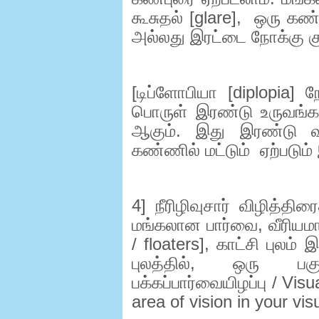
கூசுதல் [
glare],
ஒரு கண்ண
அல்லது இரட்டை நோக்கு க
[
டிப்ளோபியா [
diplopia]
ந
பொருள் இரண்டு உருவங்க
ஆகும். இது இரண்டு வ
கண்ணில் மட்டும்
ஏற்படும
4]
நீரிழிவுசார் விழித்தி
மங்கலான பார்வை
,
வீரிய
/
floaters],
காட்சி புலம் 
புலத்தில்
,
ஒரு பகு
பக்கப்பார்வையிழப்பு /
Visua
area of vision in your visu