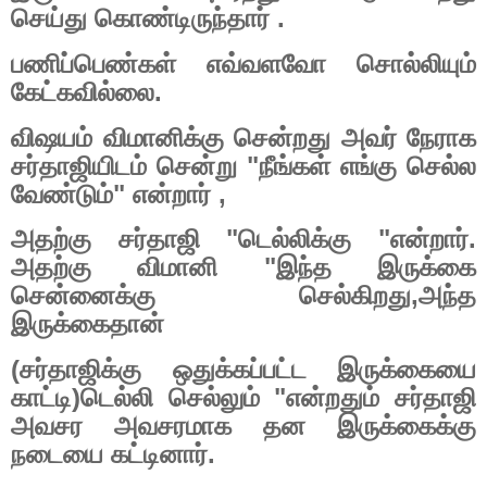
செய்து கொண்டிருந்தார் .
பணிப்பெண்கள் எவ்வளவோ சொல்லியும்
கேட்கவில்லை.
விஷயம் விமானிக்கு சென்றது அவர் நேராக
சர்தாஜியிடம் சென்று "நீங்கள் எங்கு செல்ல
வேண்டும்" என்றார்
,
அதற்கு சர்தாஜி "டெல்லிக்கு "என்றார்.
அதற்கு விமானி "இந்த இருக்கை
சென்னைக்கு செல்கிறது
,
அந்த
இருக்கைதான்
(
சர்தாஜிக்கு ஒதுக்கப்பட்ட இருக்கையை
காட்டி)டெல்லி செல்லும் "என்றதும் சர்தாஜி
அவசர அவசரமாக தன இருக்கைக்கு
நடையை கட்டினார்.