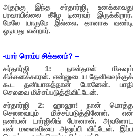
அதற்கு இந்த சர்தார்ஜி
,
உனக்காவது
பரவாயில்லை கீழே டிரைவர் இருக்கிறார்.
மேலே யாருமே இல்லை. தானாக வண்டி
ஓடியது என்றார்.
-
யார் ரொம்ப சிக்கனம்
? –
சர்தார்ஜி
1:
நான்தான் மிகவும்
சிக்கனக்காரன். என்னுடைய தேனிலவுக்குக்
கூட தனியாகத்தான் போனேன். பாதி
செலவை மிச்சப்படுத்திவிட்டேன்.
சர்தார்ஜி
2:
ஹாஹா! நான் மொத்த
செலவையும் மிச்சப்படுத்தினேன். என்
நண்பன் டார்ஜிலிங் போனான். அவனோட
என் மனைவியை அனுப்பி விட்டேன். இப்ப