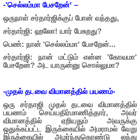
-'
செல்லம்மா
பேசறேன்
’
–
ஒருநாள் சர்தார்ஜிக்குப் போன் வந்தது
,
சர்தார்ஜி: ஹலோ! யார் பேசுறது
?
பெண்: நான்
'
செல்லம்மா
'
பேசறேன்...
சர்தார்ஜி: நான் மட்டும் என்ன
'
கோவமா
'
பேசறேன்
?
அட யாருன்னு சொல்லுமா
?
-
முதல் தடவை விமானத்தில் பயணம்
-
ஒரு சர்தாஜி முதல் தடவை விமானத்தில்
பயணம் செய்யதிர்மாணித்தார்
,
அவர்
விமானத்தில் ஏறியதும் அவருக்கு
ஒதுக்கப்பட்ட இருக்கையில் அமராமல் வேறு
இருக்கையில் அமர்ந்துகொண்டு லந்து