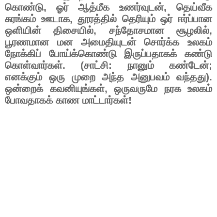
கொண்டு
,
ஓர்
ஆத்மீக
உணர்வுடன்
,
தெய்வீக
சுரங்கம்
ஊடாக
,
தூரத்தில்
தெரியும்
ஒர்
ஈர்ப்பான
ஒளியின்
திசையில்
,
சந்தோசமான
சூழலில்
,
பூரணமான
மன
அமைதியுடன்
சொர்க்க
உலகம்
நோக்கிப்
போய்க்கொண்டு
இருப்பதாகக்
கண்டு
கொள்வார்கள்
. (
சாட்சி
:
நானும்
கண்டேன்
;
எனக்கும்
ஒரு
முறை
அந்த
அனுபவம்
வந்தது
).
ஒன்றைக்
கவனியுங்கள்
,
ஒருவருமே
நரக
உலகம்
போவதாகக்
காண
மாட்டார்கள்
!