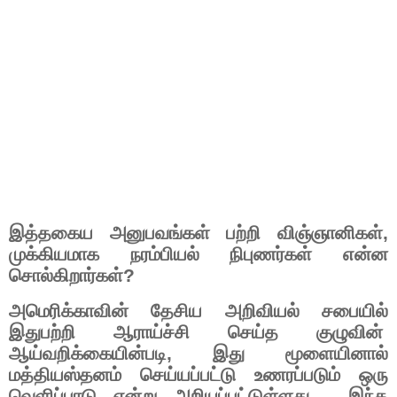
இத்தகைய
அனுபவங்கள்
பற்றி
விஞ்ஞானிகள்
,
முக்கியமாக
நரம்பியல்
நிபுணர்கள்
என்ன
சொல்கிறார்கள்
?
அமெரிக்காவின்
தேசிய
அறிவியல்
சபையில்
இதுபற்றி
ஆராய்ச்சி
செய்த
குழுவின்
ஆய்வறிக்கையின்படி
,
இது
மூளையினால்
மத்தியஸ்தனம்
செய்யப்பட்டு
உணரப்படும்
ஒரு
வெளிப்பாடு
என்று
அறியப்பட்டுள்ளது
.
இந்த