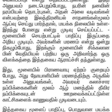
அனுபவம்
நடைபெறும்போது
,
நபரின்
நனவின்
நரம்பியல்
தொடர்புகள்
,
அதன்
அலை
வடிவங்கள்
என்பவற்றை
இலத்திரனியல்
சாதனங்கள்மூலம்
ஆய்வு
செய்து
பார்த்தால்
,
மயக்க
நிலையில்
உள்ள
-
இறந்து
போனது
என்று
முடிவு
செய்யப்பட்ட
-
மூளையின்
செயற்பாட்டில்
பாதிப்பு
இருப்பதை
அறிய
முடியும்
.
அவர்களின்
மரணம்
என்று
ஒன்று
நிகழும்போது
,
இறக்கும்
மூளையின்
சிக்கலான
மின்
வேதியியல்
பற்றிய
ஒரு
அறிவார்ந்த
ஒரு
விளக்கத்தை
இத்தகைய
ஆராய்ச்சி
தந்துள்ளது
.
இது
,
மூளையில்
பிராணவாயு
ஏற்றம்
குறையும்
போது
, ​​
அது
நோயாளியின்
மரணத்திற்கு
அருகில்
உள்ள
அனுபவங்கள்
,
அவரவர்
கலாச்சார
நம்பிக்கைகளின்
மூலம்
ஆழ்
மனத்தில்
தீவிர
நம்பிக்கையுடன்
ஊறவைக்கப்பட்டுள்ள
காட்சிகளைக்
காணுவதில்
முடிவடையும்
.
இத்தகைய
மூளைப்
பாதிப்பு
,
பொதுவான
மயக்க