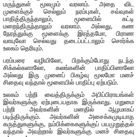
மருந்துகள்
மூலமும்
வரலாம்
.
அதை
விட
முளைக்குச்
செல்லும்
நரம்புகள்
,
சவ்வுகள்
பாதித்திருந்தாலும்
,
மூளையில்
கட்டி
மறைந்திருந்தாலும்
வரலாம்
.
அல்லது
,
கண
நேரத்துக்கு
மூளைக்கு
இரத்தமோ
,
பிராண
வாயுவோ
செல்வது
தடைப்பட்டாலும்
சொர்க்க
உலகம்
தெரியும்
.
பரம்பரை
வழியிலோ
,
பிறக்கும்போது
நடந்த
சிக்கல்களாலோ
,
கலங்களின்
பாதிப்பினாலோ
அல்லது
இரு
முனைப்
பிகழ்வு
மூலமோ
மனச்
சிதைவு
வந்தால்
மூளையில்
பாதிப்பு
ஏற்படும்
.
உலகம்
பற்றி
வைத்திருக்கும்
அபிப்பிராயங்கள்
இவர்களுக்கு
ஏற்புடையதாக
இருக்காது
.
மறுமை
பற்றி
அவர்களின்
மனதில்
ஆழமாகப்
படிந்திருக்கும்
.
அவர்களின்
அசைக்கமுடியாத
கருத்துகளுக்கு
,
நம்பிக்கைகளுக்குப்
பயமுறுத்தல்
வந்தால்
அவற்றால்
இவர்களுக்கு
மனச்
சிதைவு