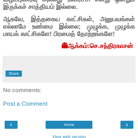
இருக்கச்
சாத்தியம்
இல்லை
.
ஆகவே
,
இத்தகைய
காட்சிகள்
,
அனுபவங்கள்
எல்லாமே
உண்மை
இல்லை
;
முழுக்க
,
முழுக்க
மாயக்
காட்சிகளே
!
பிரமைத்
தோற்றங்களே
!
👻ஆக்கம்:செ.சந்திரகாசன்
Share
No comments:
Post a Comment
‹
›
Home
View web version