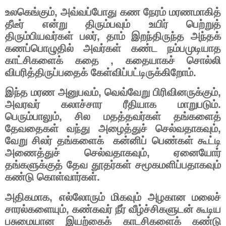
உலகெங்கும்
,
அவ்வப்போது
கண
நேரம்
மரணமாகித்
தீடீர்
என்று
திரும்பவும்
உயிர்
பெற்றுத்
திரும்பியவர்கள்
பலர்
,
தாம்
இறந்திருந்த
அந்தக்
கணப்பொழுதில்
அவர்கள்
கண்ட
நம்பமுடியாத
காட்சிகளைக்
கதை
,
கதையாகச்
சொல்லி
விபரித்திருப்பதைக்
கேள்விப்பட்டிருக்கிறோம்
.
இந்த
மரண
அனுபவம்
,
வெவ்வேறு
பிரிவினருக்கும்
,
அவரவர்
கலாச்சார
ரீதியாக
மாறுபடும்
.
பெரும்பாலும்
,
சில
மதத்தவர்கள்
தங்களைத்
தேவதைகள்
வந்து
அழைத்துச்
செல்வதாகவும்
,
வேறு
சிலர்
தங்களைக்
கன்னிப்
பெண்கள்
கூட்டி
அணைத்துச்
செல்வதாகவும்
,
ஏனையோர்
தங்களுக்குத்
தேவ
தூதர்கள்
சமூகமளிப்பதாகவும்
கண்டு
கொள்வார்கள்
.
அதிகமாக
,
எல்லோரும்
மிகவும்
அழகான
மலைச்
சாரல்களையும்
,
கண்கவர்
நீர்
வீழ்ச்சிகளுடன்
கூடிய
பசுமையான
இயற்கைக்
காடசிகளைக்
கண்டு