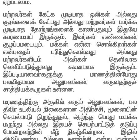
ஏற்படலாம்
.
மற்றவர்கள்
கேட்க
முடியாத
ஒலிகள்
அல்லது
குரல்களைக்
கேட்பது
அல்லது
மற்றவர்கள்
பார்க்க
முடியாத
தோற்றங்களைக்
காண்பதுவும்
இதுவே
காரணமாய்
இருக்கும்
.
இவர்கள்
எண்ணங்கள்
குழப்பமடையும்
.
மக்கள்
என்ன
சொல்கிறார்கள்
என்பதைப்
புரிந்துகொள்வது
அல்லது
மற்றவர்களிடம்
அவர்கள்
தெளிவாக
வெளிப்படுத்துவது
கடினமாக
இருக்கும்
.
இப்படியானவர்களுக்கு
மரணத்தின்போது
பலவிதமான
அனுபவங்கள்
வருவதற்குச்
சாத்தியக்கூறுகள்
உள்ளன
.
மரணத்திற்கு
அருகில்
வரும்
அனுபவங்கள்
,
பல
தீவிர
உடலியல்
நிலைகளான
அதிர்ச்சி
,
மூளையின்
செயல்பாடு
நிறுத்துதல்
,
ஆழ்ந்த
பொது
மயக்க
மருந்து
அல்லது
இதயச்
செயற்பாட்டுத்
தடுப்பு
போன்றவற்றின்
கீழ்
நிகழ்கின்றன
.
இதில்
விழிப்புணர்வு
அல்லது
உணர்ச்சி
என்று
ஒன்றும்