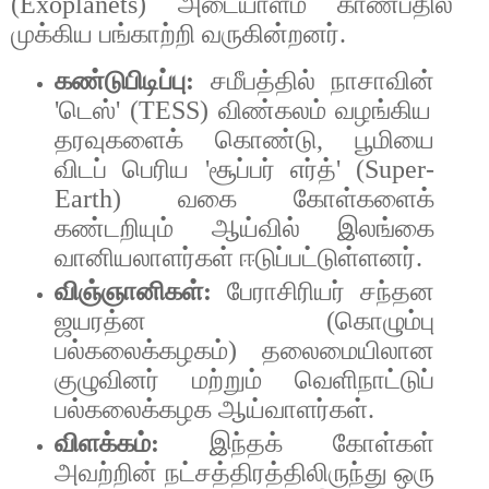
(Exoplanets)
அடையாளம்
காண்பதில்
முக்கிய
பங்காற்றி
வருகின்றனர்
.
கண்டுபிடிப்பு
:
சமீபத்தில்
நாசாவின்
'
டெஸ்
' (TESS)
விண்கலம்
வழங்கிய
தரவுகளைக்
கொண்டு
,
பூமியை
விடப்
பெரிய
'
சூப்பர்
எர்த்
' (Super-
Earth)
வகை
கோள்களைக்
கண்டறியும்
ஆய்வில்
இலங்கை
வானியலாளர்கள்
ஈடுப்பட்டுள்ளனர்
.
விஞ்ஞானிகள்
:
பேராசிரியர்
சந்தன
ஜயரத்ன
(
கொழும்பு
பல்கலைக்கழகம்
)
தலைமையிலான
குழுவினர்
மற்றும்
வெளிநாட்டுப்
பல்கலைக்கழக
ஆய்வாளர்கள்
.
விளக்கம்
:
இந்தக்
கோள்கள்
அவற்றின்
நட்சத்திரத்திலிருந்து
ஒரு