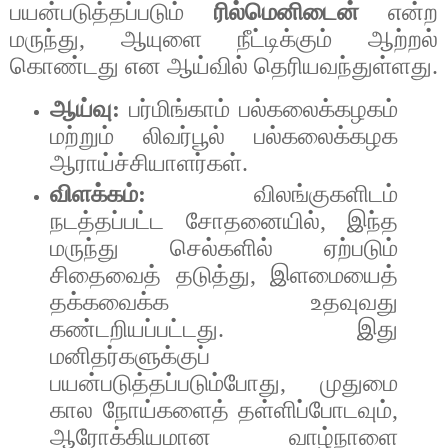
பயன்படுத்தப்படும்
ரில்மெனிடைன்
என்ற
மருந்து
,
ஆயுளை
நீட்டிக்கும்
ஆற்றல்
கொண்டது
என
ஆய்வில்
தெரியவந்துள்ளது
.
ஆய்வு
:
பர்மிங்காம்
பல்கலைக்கழகம்
மற்றும்
லிவர்பூல்
பல்கலைக்கழக
ஆராய்ச்சியாளர்கள்
.
விளக்கம்
:
விலங்குகளிடம்
நடத்தப்பட்ட
சோதனையில்
,
இந்த
மருந்து
செல்களில்
ஏற்படும்
சிதைவைத்
தடுத்து
,
இளமையைத்
தக்கவைக்க
உதவுவது
கண்டறியப்பட்டது
.
இது
மனிதர்களுக்குப்
பயன்படுத்தப்படும்போது
,
முதுமை
கால
நோய்களைத்
தள்ளிப்போடவும்
,
ஆரோக்கியமான
வாழ்நாளை