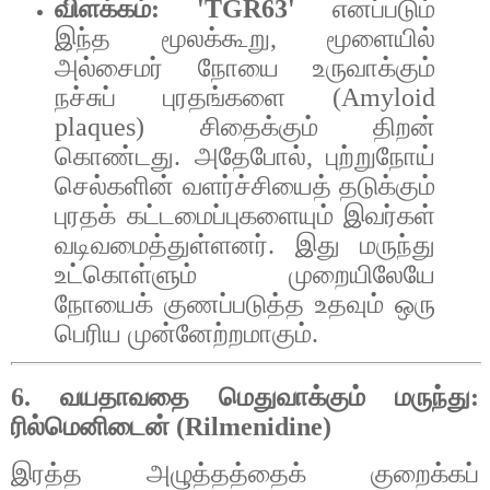
விளக்கம்
:
'TGR63'
எனப்படும்
இந்த
மூலக்கூறு
,
மூளையில்
அல்சைமர்
நோயை
உருவாக்கும்
நச்சுப்
புரதங்களை
(Amyloid
plaques)
சிதைக்கும்
திறன்
கொண்டது
.
அதேபோல்
,
புற்றுநோய்
செல்களின்
வளர்ச்சியைத்
தடுக்கும்
புரதக்
கட்டமைப்புகளையும்
இவர்கள்
வடிவமைத்துள்ளனர்
.
இது
மருந்து
உட்கொள்ளும்
முறையிலேயே
நோயைக்
குணப்படுத்த
உதவும்
ஒரு
பெரிய
முன்னேற்றமாகும்
.
6.
வயதாவதை
மெதுவாக்கும்
மருந்து
:
ரில்மெனிடைன்
(Rilmenidine)
இரத்த
அழுத்தத்தைக்
குறைக்கப்