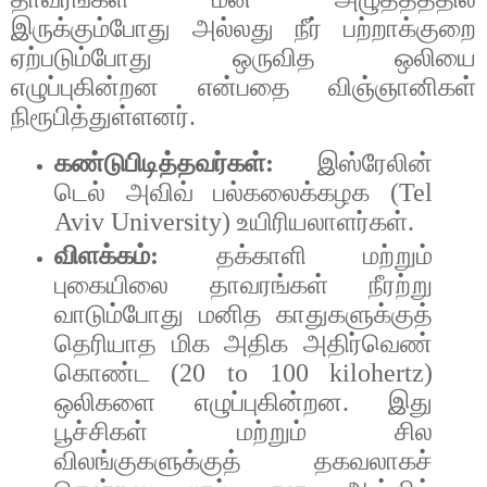
இருக்கும்போது
அல்லது
நீர்
பற்றாக்குறை
ஏற்படும்போது
ஒருவித
ஒலியை
எழுப்புகின்றன
என்பதை
விஞ்ஞானிகள்
நிரூபித்துள்ளனர்
.
கண்டுபிடித்தவர்கள்
:
இஸ்ரேலின்
டெல்
அவிவ்
பல்கலைக்கழக
(Tel
Aviv University)
உயிரியலாளர்கள்
.
விளக்கம்
:
தக்காளி
மற்றும்
புகையிலை
தாவரங்கள்
நீரற்று
வாடும்போது
மனித
காதுகளுக்குத்
தெரியாத
மிக
அதிக
அதிர்வெண்
கொண்ட
(20 to 100 kilohertz)
ஒலிகளை
எழுப்புகின்றன
.
இது
பூச்சிகள்
மற்றும்
சில
விலங்குகளுக்குத்
தகவலாகச்