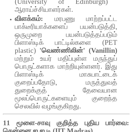
(University of Edinburgh)
ஆராய்ச்சியாளர்கள்
.
விளக்கம்
:
மரபணு
மாற்றப்பட்ட
பாக்டீரியாக்களைப்
பயன்படுத்தி
,
ஒருமுறை
பயன்படுத்தப்படும்
பிளாஸ்டிக்
பாட்டில்களை
(PET
plastic)
'
வெண்ணிலின்
' (Vanillin)
மற்றும்
உயர்
மதிப்புள்ள
மருந்துப்
பொருட்களாக
மாற்றியுள்ளனர்
.
இது
பிளாஸ்டிக்
மாசுபாட்டைக்
குறைப்பதோடு
,
மருத்துவத்
துறைக்குத்
தேவையான
மூலப்பொருட்களையும்
குறைந்த
செலவில்
வழங்குகிறது
.
11
மூளை
-
சாவு
குறித்த
புதிய
பார்வை
:
சென்னை
ஐ
.
ஐ
.
டி
(IIT Madras)