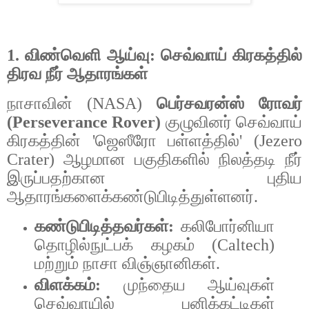
1.
விண்வெளி
ஆய்வு
:
செவ்வாய்
கிரகத்தில்
திரவ
நீர்
ஆதாரங்கள்
நாசாவின்
(NASA)
பெர்சவரன்ஸ்
ரோவர்
(Perseverance Rover)
குழுவினர்
செவ்வாய்
கிரகத்தின்
'
ஜெஸீரோ
பள்ளத்தில்
' (Jezero
Crater)
ஆழமான
பகுதிகளில்
நிலத்தடி
நீர்
இருப்பதற்கான
புதிய
ஆதாரங்களைக்கண்டுபிடித்துள்ளனர்
.
கண்டுபிடித்தவர்கள்
:
கலிபோர்னியா
தொழில்நுட்பக்
கழகம்
(Caltech)
மற்றும்
நாசா
விஞ்ஞானிகள்
.
விளக்கம்
:
முந்தைய
ஆய்வுகள்
செவ்வாயில்
பனிக்கட்டிகள்