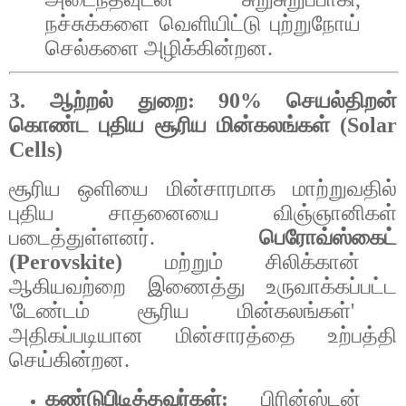
நச்சுக்களை
வெளியிட்டு
புற்றுநோய்
செல்களை
அழிக்கின்றன
.
3.
ஆற்றல்
துறை
: 90%
செயல்திறன்
கொண்ட
புதிய
சூரிய
மின்கலங்கள்
(Solar
Cells)
சூரிய
ஒளியை
மின்சாரமாக
மாற்றுவதில்
புதிய
சாதனையை
விஞ்ஞானிகள்
படைத்துள்ளனர்
.
பெரோவ்ஸ்கைட்
(Perovskite)
மற்றும்
சிலிக்கான்
ஆகியவற்றை
இணைத்து
உருவாக்கப்பட்ட
'
டேண்டம்
சூரிய
மின்கலங்கள்
'
அதிகப்படியான
மின்சாரத்தை
உற்பத்தி
செய்கின்றன
.
கண்டுபிடித்தவர்கள்
:
பிரின்ஸ்டன்