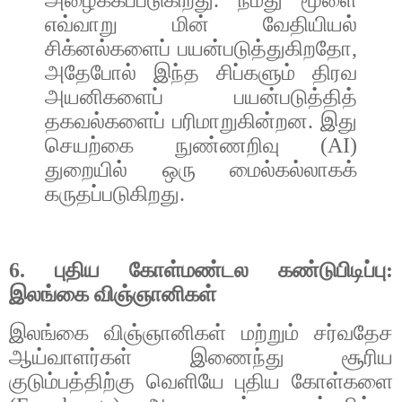
எவ்வாறு
மின்
வேதியியல்
சிக்னல்களைப்
பயன்படுத்துகிறதோ
,
அதேபோல்
இந்த
சிப்களும்
திரவ
அயனிகளைப்
பயன்படுத்தித்
தகவல்களைப்
பரிமாறுகின்றன
.
இது
செயற்கை
நுண்ணறிவு
(AI)
துறையில்
ஒரு
மைல்கல்லாகக்
கருதப்படுகிறது
.
6.
புதிய
கோள்மண்டல
கண்டுபிடிப்பு
:
இலங்கை
விஞ்ஞானிகள்
இலங்கை
விஞ்ஞானிகள்
மற்றும்
சர்வதேச
ஆய்வாளர்கள்
இணைந்து
சூரிய
குடும்பத்திற்கு
வெளியே
புதிய
கோள்களை