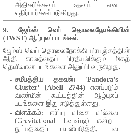
அதிகரிக்கவும்
உதவும்
என
எதிர்பார்க்கப்படுகிறது
.
9.
ஜேம்ஸ்
வெப்
தொலைநோக்கியின்
(JWST)
ஆழ்புலப்
படங்கள்
ஜேம்ஸ்
வெப்
தொலைநோக்கி
பிரபஞ்சத்தின்
ஆதி
காலத்தைப்
பிரதிபலிக்கும்
மிகத்
தெளிவான
படங்களை
அனுப்பி
வருகிறது
.
சமீபத்திய
தகவல்
:
'Pandora’s
Cluster' (Abell 2744)
எனப்படும்
விண்மீன்
கூட்டத்தின்
ஆழ்புலப்
படங்களை
இது
எடுத்துள்ளது
.
விளக்கம்
:
ஈர்ப்பு
விசை
வில்லை
(Gravitational Lensing)
என்ற
நுட்பத்தைப்
பயன்படுத்தி
,
பல