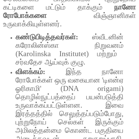
கட்டிகளை
மட்டும்
தாக்கும்
நானோ
ரோபோக்களை
விஞ்ஞானிகள்
உருவாக்கியுள்ளனர்
.
கண்டுபிடித்தவர்கள்
:
ஸ்வீடனின்
கரோலின்ஸ்கா
நிறுவனம்
(Karolinska Institutet)
மற்றும்
சர்வதேச
ஆய்வுக்
குழு
.
விளக்கம்
:
இந்த
நானோ
ரோபோக்கள்
ஒரு
வகையான
'
டிஎன்ஏ
ஓரிகாமி
' (DNA origami)
தொழில்நுட்பத்தைப்
பயன்படுத்தி
உருவாக்கப்பட்டுள்ளன
.
இவை
இரத்தத்தில்
செலுத்தப்படும்போது
,
புற்றுநோய்
செல்கள்
இருக்கும்
அமிலத்தன்மை
கொண்ட
பகுதியை
அடைந்தவுடன்
சுறுசுறுப்பாகி
,