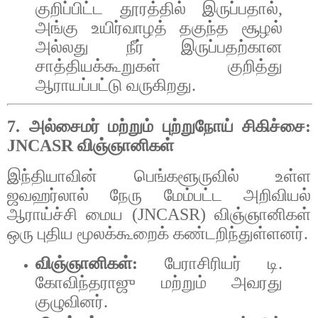
குறிப்பிட்ட
தூரத்தில்
இருப்பதால்
,
அங்கு
உயிர்வாழத்
தகுந்த
சூழல்
அல்லது
நீர்
இருப்பதற்கான
சாத்தியக்கூறுகள்
குறித்து
ஆராயப்பட்டு
வருகிறது
.
7.
அல்சைமர்
மற்றும்
புற்றுநோய்
சிகிச்சை
:
JNCASR
விஞ்ஞானிகள்
இந்தியாவின்
பெங்களூருவில்
உள்ள
ஜவஹர்லால்
நேரு
மேம்பட்ட
அறிவியல்
ஆராய்ச்சி
மைய
(JNCASR)
விஞ்ஞானிகள்
ஒரு
புதிய
மூலக்கூறைக்
கண்டறிந்துள்ளனர்
.
விஞ்ஞானிகள்
:
பேராசிரியர்
டி
.
கோவிந்தராஜு
மற்றும்
அவரது
குழுவினர்
.