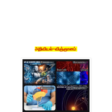
அறிவியல்=விஞ்ஞானம்