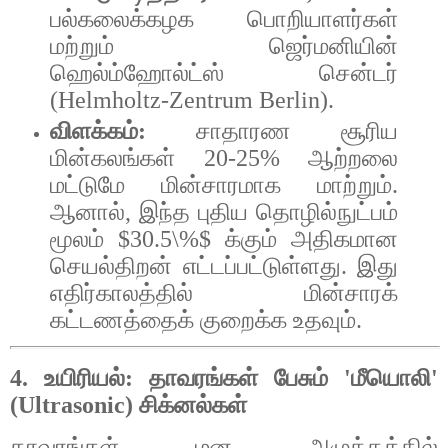
பல்கலைக்கழக
பொறியாளர்கள்
மற்றும்
ஜெர்மனியின்
ஹெல்ம்ஹோல்ட்ஸ்
சென்டர்
(Helmholtz-Zentrum Berlin).
விளக்கம்
:
சாதாரண
சூரிய
மின்கலங்கள்
20-25%
ஆற்றலை
மட்டுமே
மின்சாரமாக
மாற்றும்
.
ஆனால்
,
இந்த
புதிய
தொழில்நுட்பம்
மூலம்
$30.5\%$
க்கும்
அதிகமான
செயல்திறன்
எட்டப்பட்டுள்ளது
.
இது
எதிர்காலத்தில்
மின்சாரக்
கட்டணத்தைக்
குறைக்க
உதவும்
.
4.
உயிரியல்
:
தாவரங்கள்
பேசும்
'
மீயொலி
'
(Ultrasonic)
சிக்னல்கள்
தாவரங்கள்
மன
அழுத்தத்தில்