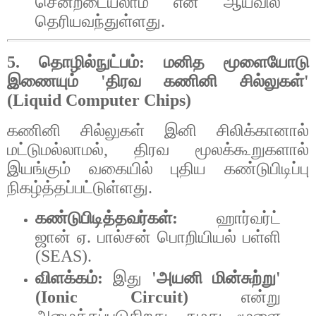
சென்றடையலாம்
என
ஆய்வில்
தெரியவந்துள்ளது
.
5.
தொழில்நுட்பம்
:
மனித
மூளையோடு
இணையும்
'
திரவ
கணினி
சில்லுகள்
'
(Liquid Computer Chips)
கணினி
சில்லுகள்
இனி
சிலிக்கானால்
மட்டுமல்லாமல்
,
திரவ
மூலக்கூறுகளால்
இயங்கும்
வகையில்
புதிய
கண்டுபிடிப்பு
நிகழ்த்தப்பட்டுள்ளது
.
கண்டுபிடித்தவர்கள்
:
ஹார்வர்ட்
ஜான்
ஏ
.
பால்சன்
பொறியியல்
பள்ளி
(SEAS).
விளக்கம்
:
இது
'
அயனி
மின்சுற்று
'
(Ionic Circuit)
என்று
அழைக்கப்படுகிறது
.
நமது
மூளை