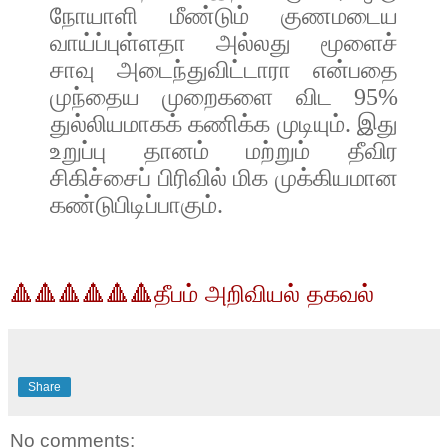
நோயாளி
மீண்டும்
குணமடைய
வாய்ப்புள்ளதா
அல்லது
மூளைச்
சாவு
அடைந்துவிட்டாரா
என்பதை
முந்தைய
முறைகளை
விட
95%
துல்லியமாகக்
கணிக்க
முடியும்
.
இது
உறுப்பு
தானம்
மற்றும்
தீவிர
சிகிச்சைப்
பிரிவில்
மிக
முக்கியமான
கண்டுபிடிப்பாகும்
.
🔺🔺🔺🔺🔺🔺தீபம் அறிவியல் தகவல்
Share
No comments: