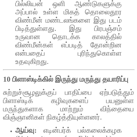
பில்லியன்
ஒளி
ஆண்டுகளுக்கு
அப்பால்
உள்ள
மிகத்
தொலைதூர
விண்மீன்
மண்டலங்களை
இது
படம்
பிடித்துள்ளது
.
இது
பிரபஞ்சம்
உருவான
தொடக்க
காலத்தில்
விண்மீன்கள்
எப்படித்
தோன்றின
என்பதைப்
புரிந்துகொள்ள
உதவுகிறது
.
10
பிளாஸ்டிக்கில்
இருந்து
மருந்து
தயாரிப்பு
சுற்றுச்சூழலுக்குப்
பாதிப்பை
ஏற்படுத்தும்
பிளாஸ்டிக்
கழிவுகளைப்
பயனுள்ள
மருந்துகளாக
மாற்றும்
விந்தையை
விஞ்ஞானிகள்
நிகழ்த்தியுள்ளனர்
.
ஆய்வு
:
எடின்பர்க்
பல்கலைக்கழக