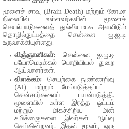
மூளைச்
சாவு
(Brain Death)
மற்றும்
கோமா
நிலையில்
உள்ளவர்களின்
மூளைச்
செயல்பாடுகளைத்
துல்லியமாக
அளவிடும்
தொழில்நுட்பத்தை
சென்னை
ஐ
.
ஐ
.
டி
உருவாக்கியுள்ளது
.
விஞ்ஞானிகள்
:
சென்னை
ஐ
.
ஐ
.
டி
பயோமெடிக்கல்
பொறியியல்
துறை
ஆய்வாளர்கள்
.
விளக்கம்
:
செயற்கை
நுண்ணறிவு
(AI)
மற்றும்
மேம்படுத்தப்பட்ட
சென்சார்களைப்
பயன்படுத்தி
,
மூளையில்
உள்ள
இரத்த
ஓட்டம்
மற்றும்
மிகச்சிறிய
மின்
சமிக்ஞைகளை
இவர்கள்
ஆய்வு
செய்கின்றனர்
.
இதன்
மூலம்
,
ஒரு