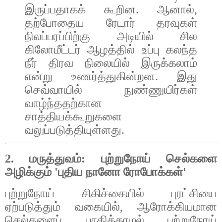
இருப்பதாகக்
கூறின
.
ஆனால்
,
தற்போதைய
ரேடார்
தரவுகள்
நிலப்பரப்பிற்கு
அடியில்
சில
கிலோமீட்டர்
ஆழத்தில்
உப்பு
கலந்த
நீர்
திரவ
நிலையில்
இருக்கலாம்
என்று
உணர்த்துகின்றன
.
இது
செவ்வாயில்
நுண்ணுயிர்கள்
வாழ்ந்ததற்கான
சாத்தியக்கூறுகளை
வலுப்படுத்தியுள்ளது
.
2.
மருத்துவம்
:
புற்றுநோய்
செல்களை
அழிக்கும்
'
புதிய
நானோ
ரோபோக்கள்
'
புற்றுநோய்
சிகிச்சையில்
புரட்சியை
ஏற்படுத்தும்
வகையில்
,
ஆரோக்கியமான
செல்களைப்
பாதிக்காமல்
புற்றுநோய்