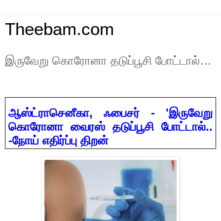
Theebam.com
இருவேறு கொரோனா தடுப்பூசி போட்டால்…
ஆஸ்ட்ராசெனீகா
,
ஃபைசர் -
'
இருவேறு
கொரோனா வைரஸ் தடுப்பூசி போட்டால்..
-நோய் எதிர்ப்பு திறன்