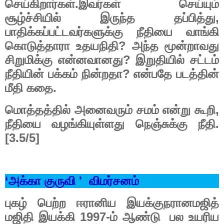
.
செய்கிறார்கள்
இவர்கள்
செய்யும்
,
சூழ்ச்சியில்
இருந்த
தப்பித்து
பாதிக்கப்பட்டவர்களுக்கு
நீதியை
வாங்கி
?
கொடுத்தாரா
உதயநிதி
அந்த
மூன்றாவது
?
சிறுமிக்கு
என்னவானது
இறுதியில்
சட்டம்
?
நீதியின்
பக்கம்
நின்றதா
என்பதே
படத்தின்
.
மீதி
கதை
,
மொத்தத்தில்
அனைவரும்
சமம்
என்று
கூறி
.
நீதியை
வழங்கியுள்ளது
நெஞ்சுக்கு
நீதி
[3.5/5]
‘
'
அக்கா
குருவி
விமர்சனம்
புகழ்
பெற்ற
ஈரானிய
இயக்குநரானமஜித்
1997-
மஜிதி
இயக்கி
ம்
ஆண்டு
பல
உயரிய