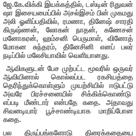
.
.
,
ஜே
கே
விக்கி
இயக்கத்தில்
டஸ்டின்
ரிதுவன்
ஷா
இசையமைப்பில்
அசல்இசம்
பின்
முகமது
,
,
அலி
ஓளிப்பதிவில்
ரமணா
தினேஷ்
சாரதி
,
,
கிருஷ்ணன்
லோகன்
நாதன்
கணேசன்
,
,
மனோகரன்
ஹம்சனி
பெருமாள்
வினோத்
,
மோகன
சுந்தரம்
தினேசினி
எனப்
பலர்
.
நடிப்பில்
மலேசியாவில்
வெளியானது
ஆவிகளுடன்
பேச
முற்பட்ட
மூவரில்
ஒருவர்
ஆவியினால்
கொல்லப்பட
ரகசியத்தை
தெரிந்துக்கொள்ளும்
முயற்சியில்
ஈடுபட்டு
அவரே
பிரச்சனையில்
சிக்கிக்கொண்டு
.
எப்படி
மீண்டார்
என்பதே
கதை
அதாவது
சிவனடியார்
பூச்சாண்டியாக
மாறிப்போன
.
கதை
பல
திருப்பங்களோடு
திரைக்கதையை