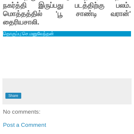
.
நகர்த்தி
இருப்பது
படத்திற்கு
பலம்
'
'
மொத்தத்தில்
பூ
சாண்டி
வரான்
.
தைரியசாலி
தொகுப்பு
:
செ
.
மனுவேந்தன்
Share
No comments:
Post a Comment