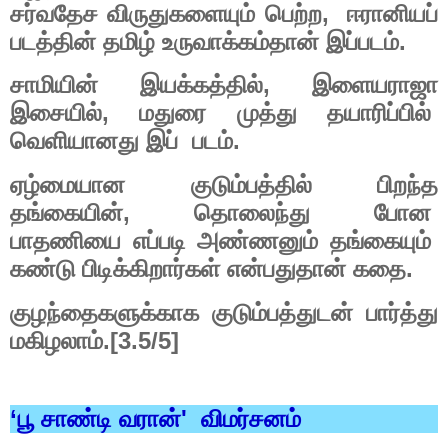
,
சர்வதேச
விருதுகளையும்
பெற்ற
ஈரானியப்
.
படத்தின்
தமிழ்
உருவாக்கம்தான்
இப்படம்
,
சாமியின்
இயக்கத்தில்
இளையராஜா
,
இசையில்
மதுரை
முத்து
தயாரிப்பில்
.
வெளியானது
இப்
படம்
ஏழ்மையான
குடும்பத்தில்
பிறந்த
,
தங்கையின்
தொலைந்து
போன
பாதணியை
எப்படி
அண்ணனும்
தங்கையும்
.
கண்டு
பிடிக்கிறார்கள்
என்பதுதான்
கதை
குழந்தைகளுக்காக
குடும்பத்துடன்
பார்த்து
.[3.5/5]
மகிழலாம்
‘
'
பூ
சாண்டி
வரான்
விமர்சனம்