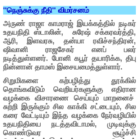
''
''
நெஞ்சுக்கு
நீதி
விமர்சனம்
அருண்
ராஜா
காமராஜ்
இயக்கத்தில்
நடிகர்
,
,
உதயநிதி
ஸ்டாலின்
சுரேஷ்
சக்கரவர்த்தி
,
,
,
ஆரி
இளவரசு
தன்யா
ரவிச்சந்திரன்
ஷிவானி
ராஜசேகர்
எனப்
பலர்
.
,
நடித்துள்ளனர்
போனி
கபூர்
தயாரிக்க
திபு
.
நின்னான்
தாமஸ்
இசையமைத்துள்ளார்
சிறுமிகளை
கற்பழித்து
தூக்கில்
தொங்கவிடும்
வெறியர்களுக்கு
எதிரான
வழக்கை
விசாரணை
செய்யும்
மாறனைச்
,
சுற்றி
இருக்கும்
சில
காக்கி
சட்டையும்
சில
கரை
வேட்டியும்
இந்த
வழக்கை
நேர்வழியில்
,
உதயநிதியை
நடத்தவிடாமல்
முடிவுக்கு
கொண்டுவர
சூழ்ச்சி