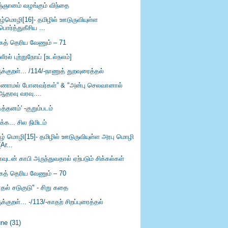
ஞ்ஞானம் வழங்கும் விந்தை
ிழ்மொழி[16]- தமிழில் ஊடுருவியுள்ள
பொர்த்துகீசிய ...
கத் தெரிய வேணும் – 71
லீரல் புற்றுநோய் [உடல்நலம்]
ுக்குறள்... /114/-நாணுத் துறவுரைத்தல்
ாணாமல் போனவர்கள்” & "அன்பு செலவானால்
ஆதரவு வரவு....
டித்தனம்' -குறும்படம்
ிக்க... சில நிமிடம்
ிழ் மொழி[15]- தமிழில் ஊடுருவியுள்ள அரபு மொழி
(Ar...
ுடன் காபி அருந்துவதால் ஏற்படும் சிக்கல்கள்
கத் தெரிய வேணும் – 70
ாதல் சடுகுடு" - சிறு கதை
ுக்குறள்... -/113/-காதற் சிறப்புரைத்தல்
une
(31)