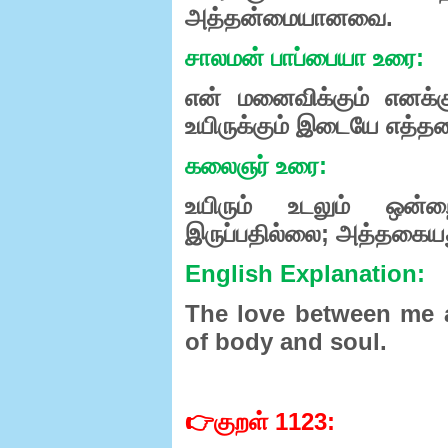
அத்தன்மையானவை
.
சாலமன்
பாப்பையா
உரை
:
என்
மனைவிக்கும்
எனக்க
உயிருக்கும்
இடையே
எத்த
கலைஞர்
உரை
:
உயிரும்
உடலும்
ஒன்ற
இருப்பதில்லை
;
அத்தகையத
English Explanation:
The love between me a
of body and soul.
👉
குறள்
1123: