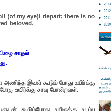
►
201
►
201
l (of my eye)! depart; there is no
►
201
wed beloved.
►
201
அதிகம
யிழை
சாதல்
து.
ஒவ்வொரு
அச்சம்
ை
அணிந்த
இவள்
கூடும்
போது
உயிர்க்கு
நமது இ
நாணம் , 
போது
உயிர்க்கு
சாவு
போன்றவள்
.
இருக்கவே
ளுடன்
கூடும்போது
உயிருக்கு
உடம்பு