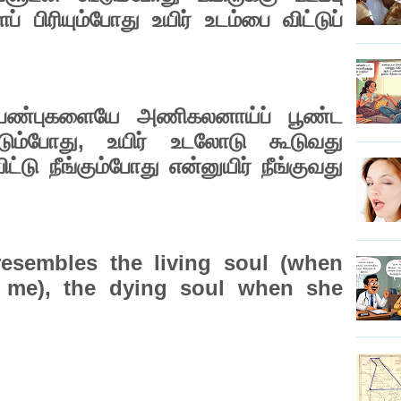
ப்
பிரியும்போது
உயிர்
உடம்பை
விட்டுப்
பண்புகளையே
அணிகலனாய்ப்
பூண்ட
டும்போது
,
உயிர்
உடலோடு
கூடுவது
ட்டு
நீங்கும்போது
என்னுயிர்
நீங்குவது
resembles the living soul (when
h me), the dying soul when she