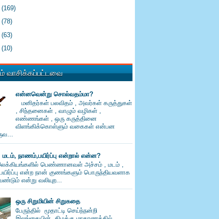
3
(169)
2
(78)
1
(63)
0
(10)
் வாசிக்கப்பட்டவை
என்னவென்று சொல்வதம்மா?
மனிதர்கள் பலவிதம் , அவர்கள் கருத்துகள்
, சிந்தனைகள் , வாழும் வழிகள் ,
எண்ணங்கள் , ஒரு கருத்தினை
விளங்கிக்கொள்ளும் வகைகள் என்பன
வ...
, மடம், நாணம்,பயிர்ப்பு என்றால் என்ன?
லக்கியங்களில் பெண்ணானவள் அச்சம் , மடம் ,
பயிர்ப்பு என்ற நான் குணங்களும் பொருந்தியவளாக
ண்டும் என்று வலியுற...
ஒரு சிறுமியின் சிறுகதை
பேருந்தில் மூதாட்டி செய்ந்நன்றி
இலங்கையின் கிழக்கு மாகாணத்தில்