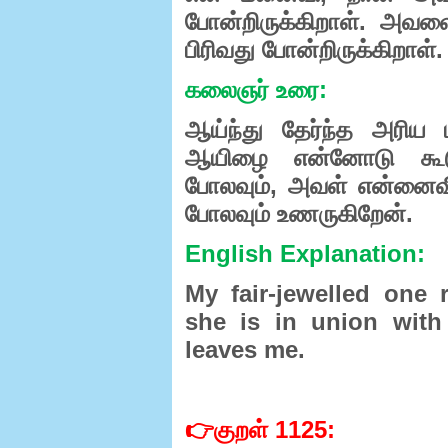
போன்றிருக்கிறாள்
.
அவளை
பிரிவது
போன்றிருக்கிறாள்
.
கலைஞர்
உரை
:
ஆய்ந்து
தேர்ந்த
அரிய
ஆயிழை
என்னோடு
கூ
போலவும்
,
அவள்
என்னைவி
போலவும்
உணருகிறேன்.
English Explanation:
My fair-jewelled one 
she is in union wit
leaves me.
👉
குறள்
1125: