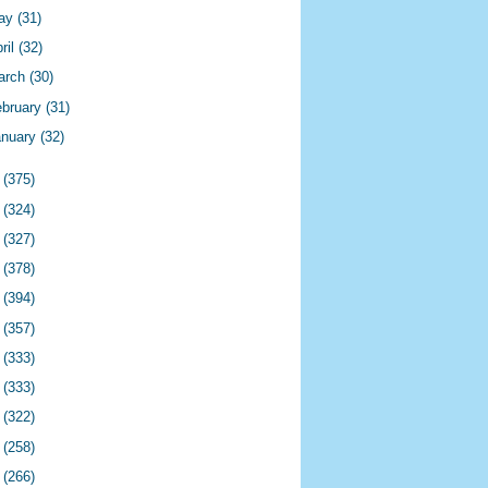
ay
(31)
ril
(32)
arch
(30)
ebruary
(31)
anuary
(32)
4
(375)
3
(324)
2
(327)
1
(378)
0
(394)
9
(357)
8
(333)
7
(333)
6
(322)
5
(258)
4
(266)