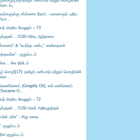
ிழ்மொழி[18]-தமிழர் பண்பாடு மற்றும் மொழியின்
தொடர்பு
ுவர்களுக்கு சர்க்கரை நோய்: -பரவலாகும் புதிய
அபா...
கத் தெரிய வேணும் – 73
ுக்குறள்... /116/-பிரிவு ஆற்றாமை
்மானம்” & ''உயர்ந்த பண்பு'' -கவிதைகள்
ெத்தவங்க'' - குறும்படம்
ிக்க... சில நிமிடம்
ிழ் மொழி[17]- தமிழர் பண்பாடு மற்றும் மொழியின்
தொ...
்லெண்ணெய் (Gingelly Oil), எள் எண்ணெய்
(Sesame O...
கத் தெரிய வேணும் – 72
ுக்குறள்... /115/-அலர் அறிவுறுத்தல்
யின் பரிசு" - சிறு கதை
ி' -குறும்படம்
ரிசு'-குறும்படம்