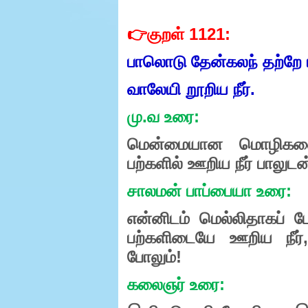
👉குறள்
1121:
பாலொடு
தேன்கலந்
தற்றே
வாலேயி
றூறிய
நீர்.
மு
.
வ
உரை
:
மென்மையான
மொழிகள
பற்களில்
ஊறிய
நீர்
பாலுடன
சாலமன்
பாப்பையா
உரை
:
என்னிடம்
மெல்லிதாகப்
பே
பற்களிடையே
ஊறிய
நீர்
போலும்
!
கலைஞர்
உரை
: