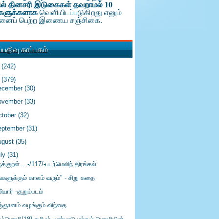
ல் தினசரி இடுகைகள் தவறாமல் 10
களுக்க
ளாக
வெளியிடப்படுகிறது எனும்
டினைப் பெற்ற இணைய சஞ்சிகை.
பதிவு காப்பகம்
6
(242)
5
(379)
ecember
(30)
ovember
(33)
ctober
(32)
eptember
(31)
ugust
(35)
uly
(31)
ுக்குறள்... -/117/-படர்மெலிந் திரங்கல்
்களுக்கும் காலம் வரும்" - சிறு கதை
ியார் -குறும்படம்
ஞ்ஞானம் வழங்கும் விந்தை