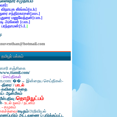
நல்லதோர் சமுதாயம்
ோர்:
 விநாயக லிங்கம்[u.k]
ுரை சந்திரகாசன்[aus.]
்துரை மனுவேந்தன்[can.]
ி அகிலன் [can.]
 பரந்தாமன்[S.L
]
ு:
anuventhan@hotmail.com
 தமிழர் பக்கம்
தினசரி சஞ்சிகை
//www.ttamil.com/
 : செய்திகள்
am.com: ��→ இன்றைய செய்திகள்-
 -திரை/
/
பாடல்
்-கவிதை / கதை
ய்- ஆன்மீகம்
தொழிநுட்பம்
மீள்பதிவு /
ன்-
உடல் நலம் / நடனம்
 - சமூகம்
கைச்சுவை/
கடிதம்
/
அறிவியல்
ாணப்படும் அட்டவணை ப் படுத்தப்பட்ட