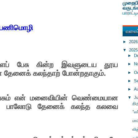
முறையி
வருடங்
பாராட்
பணிமொழி
வலைப்
►
202
▼
202
►
D
ைப்
பேசு
கின்ற
இவளுடைய
தூய
►
N
்
தேனைக்
கலந்தாற்
போன்றதாகும்
.
►
O
►
S
►
A
சும்
என்
மனைவியின்
வெண்மையான
▼
J
திர
,
பாலோடு
தேனைக்
கலந்த
கலவை
"எங
மாம
வி