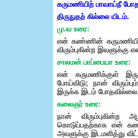
கருமணியிற்
பாவாய்நீ
போத
திருநுதற்
கில்லை
யிடம்.
மு
.
வ
உரை
:
என்
கண்ணின்
கருமணியி
விரும்புகின்ற
இவளுக்கு
என
சாலமன்
பாப்பையா
உரை
:
என்
கருமணிக்குள்
இரு
போய்விடு
;
நான்
விரும்பும்
இருக்க
இடம்
போதவில்லை
கலைஞர்
உரை
:
நான்
விரும்புகின்ற
அழ
கொடுப்பதற்காக
என்
கண
அவளுக்கு
இடமளித்து
விட