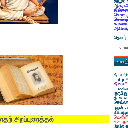
நாடல்:
ஆக்குவ
தில்லை
செல்வத
செல்லத
காலையட
அகிலா,
…
தொடர்ப
s.m
உலகத்
தீபம் 
-
http:
தினசரி
Theeb
ஞாயிறு
திங்கள
செவ்வா
புதன் - 
வியாழ
வெள்ளி
ாதற்
சிறப்புரைத்தல்
சனி-ந
மேலே க