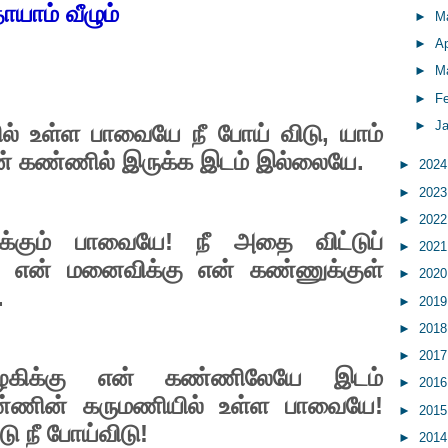
ாயாம்
வீழும்
►
M
►
Ap
►
M
►
F
►
J
ல்
உள்ள
பாவையே
நீ
போய்
விடு
,
யாம்
்
கண்ணில்
இருக்க
இடம்
இல்லையே
.
►
202
►
202
►
202
க்கும்
பாவையே
!
நீ
அதை
விட்டுப்
►
202
என்
மனைவிக்கு
என்
கண்ணுக்குள்
►
202
.
►
201
►
201
►
201
கிக்கு
என்
கண்ணிலேயே
இடம்
►
201
்ணின்
கருமணியில்
உள்ள
பாவையே
!
►
201
்டு
நீ
போய்விடு
!
►
201