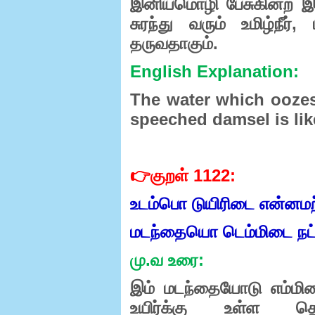
இனியமொழி
பேசுகினற
இ
சுரந்து
வரும்
உமிழ்நீர்
,
தருவதாகும்.
English Explanation:
The water which oozes 
speeched damsel is lik
👉
குறள்
1122:
உடம்பொ
டுயிரிடை
என்னமற
மடந்தையொ
டெம்மிடை
நட்
மு
.
வ
உரை
:
இம்
மடந்தையோடு
எம்மி
உயிர்க்கு
உள்ள
தொ