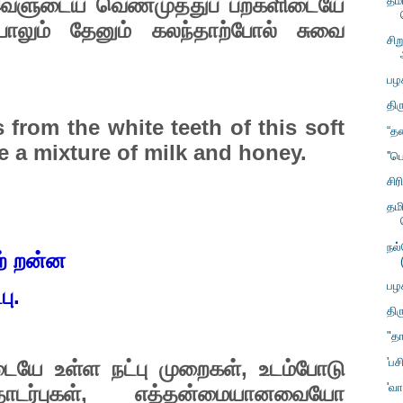
வளுடைய
வெண்முத்துப்
பற்களிடையே
தம
பாலும்
தேனும்
கலந்தாற்போல்
சுவை
சிற
பழ
திர
from the white teeth of this soft
“தன
e a mixture of milk and honey.
''ப
சிர
தம
நல
்
றன்ன
பழ
பு.
திர
"தா
'பச
டையே
உள்ள
நட்பு
முறைகள்
,
உடம்போடு
'வா
டர்புகள்
,
எத்தன்மையானவையோ