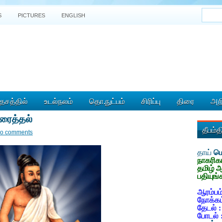
S
PICTURES
ENGLISH
ேசத்தில்
உடல்நலம்
தொ.நுட்பம்
சிரிப்பு
திரை
அறி
புரைத்தல்
தீபம்
o comments
தாய்
மொ
நாகரிக
தமிழ் 
பதியுங்
ஆரம்பம்
நோக்கம
தேடல் 
போடல் 