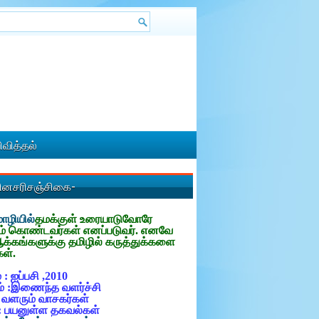
வித்தல்
தினசரிசஞ்சிகை-
ழியில்
தமக்குள்
உரையாடுவோரே
ம் கொண்டவர்கள் எனப்படுவர். எனவே
ஆக்கங்களுக்கு தமிழில் கருத்துக்களை
கள்.
 : ஐப்பசி ,2010
் :இணைந்த வளர்ச்சி
: வளரும் வாசகர்கள்
: பயனுள்ள தகவல்கள்