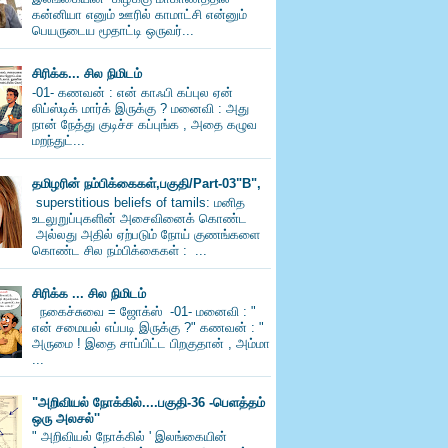
கன்னியா எனும் ஊரில் காமாட்சி என்னும்
பெயருடைய மூதாட்டி ஒருவர்...
சிரிக்க... சில நிமிடம்
-01- கணவன் : என் காஃபி கப்புல ஏன்
லிப்ஸ்டிக் மார்க் இருக்கு ? மனைவி : அது
நான் நேத்து குடிச்ச கப்புங்க , அதை கழுவ
மறந்துட்...
தமிழரின் நம்பிக்கைகள்,பகுதி/Part-03"B",
superstitious beliefs of tamils: மனித
உடலுறுப்புகளின் அசைவினைக் கொண்ட
அல்லது அதில் ஏற்படும் நோய் குணங்களை
கொண்ட சில நம்பிக்கைகள் : ...
சிரிக்க ... சில நிமிடம்
நகைச்சுவை = ஜோக்ஸ் -01- மனைவி : "
என் சமையல் எப்படி இருக்கு ?" கணவன் : "
அருமை ! இதை சாப்பிட்ட பிறகுதான் , அம்மா
...
"அறிவியல் நோக்கில்....பகுதி-36 -பெளத்தம்
ஒரு அலசல்''
" அறிவியல் நோக்கில் ' இலங்கையின்