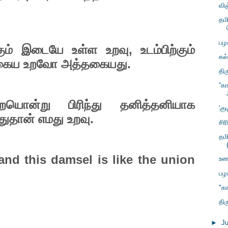
வி
தம
பழ
ும்
இடையே
உள்ள
உறவு
,
உடம்பிற்கும்
கல்
கைய
உறவோ
அத்தகையது
.
திர
“க
ையொன்று
பிரிந்து
தனித்தனியாக
'கு
ுதான்
எமது
உறவு.
சிர
தம
nd this damsel is like the union
உணவ
பழ
"க
திர
►
J