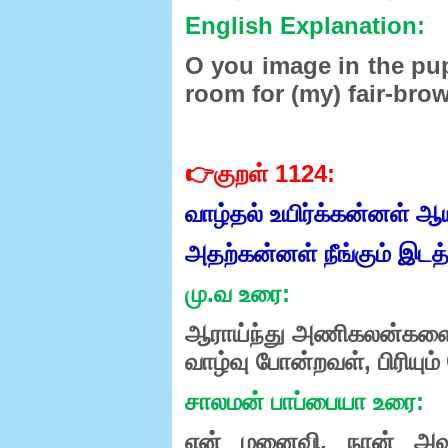
English Explanation:
O you image in the pupi
room for (my) fair-bro
👉
குறள்
1124:
வாழ்தல்
உயிர்க்கன்னள்
ஆ
அதற்கன்னள்
நீங்கும்
இடத்
மு
.
வ
உரை
:
ஆராய்ந்து
அணிகலன்கள
வாழ்வு
போன்றவள்
,
பிரியும்
சாலமன்
பாப்பையா
உரை
:
என்
மனைவி
,
நான்
அவ