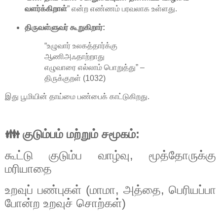
வளர்க்கிறாள்
” என்ற எண்ணம் பரவலாக உள்ளது.
திருவள்ளுவர் கூறுகிறார்:
“உழுவார் உலகத்தார்க்கு
ஆணிஅஃதாற்றாது
எழுவாரை எல்லாம் பொறுத்து” –
திருக்குறள் (1032)
இது பூமியின் தாய்மை பண்பைக் காட்டுகிறது.
👪
குடும்பம்
மற்றும்
சமூகம்
:
கூட்டு
குடும்ப
வாழ்வு
,
மூத்தோருக்கு
மரியாதை
உறவுப்
பண்புகள்
(
மாமா
,
அத்தை
,
பெரியப்பா
போன்ற
உறவுச்
சொற்கள்
)