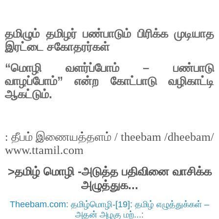
தமிழும்
தமிழர்
பண்பாடும்
பிரிக்க
முடியாத
இரட்டை
சகோதரர்கள்
“
மொழி
வளர்ப்போம்
–
பண்பாடு
வாழப்போம்
”
என்ற
கோட்பாடு
வழிகாட்டி
ஆகட்டும்
.
தீபம்
இணையத்தளம்
:
/ theebam /dheebam/
www.ttamil.com
>
தமிழ்
மொழி
-
அடுத்த
பதிவினை
வாசிக்க
அழுத்துக
...
Theebam.com: தமிழ்மொழி-[19]: தமிழ் எழுத்துக்கள் –
அதன் அழகு மற்...
: