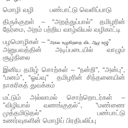
மொழி
வழி
பண்பாட்டு
வெளிப்பாடு
திருக்குறள்
– “
அறத்துப்பால்
”
தமிழரின்
நேர்மை
,
அறம்
பற்றிய
வாழ்வியல்
வழிகாட்டி
பழமொழிகள்
– “
”
ழு
அகல உழுகிறதை விட ஆழ உ
அனுபவத்தின்
அடிப்படையில்
வாழும்
சூழ்நிலை
இனிய
தமிழ்
சொற்கள்
– “
நன்றி
”, “
அன்பு
”,
“
மனம்
”, “
ஓய்வு
”
தமிழரின்
சிந்தனையின்
நாகரிகத்
துவக்கம்
மட்டும்
அல்லாமல்
சொற்றொடர்கள்
–
"
விழியால்
வணங்குதல்
", “
மண்ணை
முத்தமிடுதல்
”
பண்பாட்டு
உணர்வுகளின்
மொழிப்
பிரதிபலிப்பு