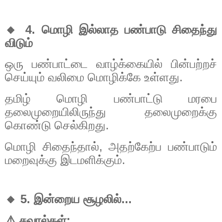
🔸
4.
மொழி
இல்லாத
பண்பாடு
சிதைந்து
விடும்
ஒரு
பண்பாட்டை
வாழ்க்கையில்
பின்பற்றச்
செய்யும்
வலிமை
மொழிக்கே
உள்ளது
.
தமிழ்
மொழி
பண்பாட்டு
மரபை
தலைமுறையிலிருந்து
தலைமுறைக்கு
கொண்டு
செல்கிறது
.
மொழி
சிதைந்தால்
,
அதற்கேற்ப
பண்பாடும்
மறைவுக்கு
இடமளிக்கும்
.
🔸
5.
இன்றைய
சூழலில்
...
⚠️
சவால்கள்
: