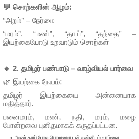
💬
சொற்களின்
ஆழம்
:
“
அறம்
” –
நேர்மை
“
மரம்
”, “
மண்
”, “
தாய்
”, “
தந்தை
” –
இயற்கையோடு
உறவாடும்
சொற்கள்
🔸
2.
தமிழர்
பண்பாடு
–
வாழ்வியல்
பார்வை
🌿
இயற்கை
நேயம்
:
தமிழர்
இயற்கையை
அன்னையாக
மதித்தார்
.
பனைமரம்
,
மண்
,
நதி
,
மரம்
,
மழை
போன்றவை
புனிதமாகக்
கருதப்பட்டன
.
“
மண் தாய் போல பொறுமையுடன் தன்னிடம் வாழ்வை