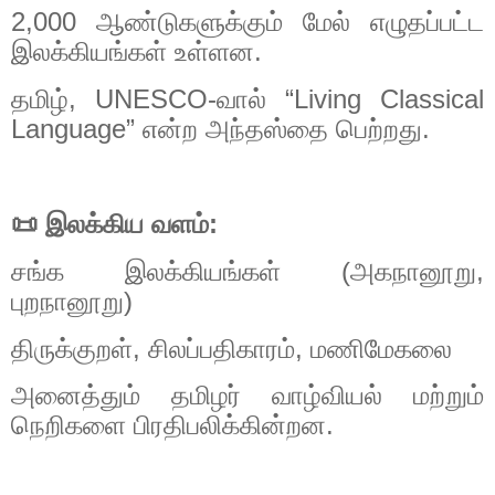
2,000
ஆண்டுகளுக்கும்
மேல்
எழுதப்பட்ட
இலக்கியங்கள்
உள்ளன
.
தமிழ்
, UNESCO-
வால்
“Living Classical
Language”
என்ற
அந்தஸ்தை
பெற்றது
.
📜
இலக்கிய
வளம்
:
சங்க
இலக்கியங்கள்
(
அகநானூறு
,
புறநானூறு
)
திருக்குறள்
,
சிலப்பதிகாரம்
,
மணிமேகலை
அனைத்தும்
தமிழர்
வாழ்வியல்
மற்றும்
நெறிகளை
பிரதிபலிக்கின்றன
.