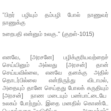
"
பிறர்
பழியும்
தம்பழி
போல்
நாணுவர்
நாணுக்கு
உறைபதி
என்னும்
உலகு
." (
குறள்
-1015)
எனவே
, [
அரசனே
]
பழிக்குரியவற்றைச்
செய்யினும்
அல்லது
[
அரசன்
]
தான்
செய்யவில்லை
,
எனவே
தனக்கு
அதில்
தொடர்பில்லை
என்றிருந்து
விடாமல்
,
அதையும்
தானே
செய்தது
போலக்
கருதியும்
[
அரசன்
]
நாண
மடையும்
பண்பாட்டையே
உலகம்
போற்றும்
.
இதை
மனதில்
கொண்டே
பெருங்கதை
,"
வடுநீங்கு
அமைச்சர்
"