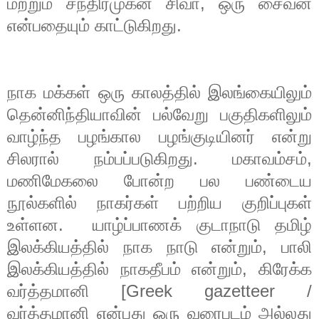
மற்றும்
சந்திரமுகன்
சிவா
,
ஒரு
சைவன்
என்பதையும்
காட்டுகிறது
.
நாக
மக்கள்
ஒரு
காலத்தில்
இலங்கையிலும்
தென்னிந்தியாவின்
பல்வேறு
பகுதிகளிலும்
வாழ்ந்த
பழங்கால
பழங்குடியினர்
என்று
சிலரால்
நம்பப்படுகிறது
.
மகாவம்சம்
,
மணிமேகலை
போன்ற
பல
பண்டைய
நூல்களில்
நாகர்கள்
பற்றிய
குறிப்புகள்
உள்ளன
.
யாழ்ப்பாணக்
குடாநாடு
தமிழ்
இலக்கியத்தில்
நாக
நாடு
என்றும்
,
பாலி
இலக்கியத்தில்
நாகதீபம்
என்றும்
,
கிரேக்க
வர்த்தமானி
[Greek gazetteer /
வர்த்தமானி
என்பது
ஒரு
வரைபடம்
அல்லது