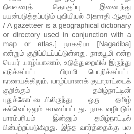
நிலவரைத்
தொகுப்பு
இணைந்து
பயன்படுத்தப்படும்
புவியியல்
அகராதி
ஆகும்
/ A gazetteer is a geographical dictionary
or directory used in conjunction with a
map or atlas.]
நாகதிபா
[Nagadiba]
என்றும்
குறிப்பிடப்பட்டுள்ளது
.
நாகபூமி
என்ற
பெயர்
யாழ்ப்பாணம்
,
உடுத்துறையில்
இருந்து
எடுக்கப்பட்ட
பிராமி
பொறிக்கப்பட்ட
நாணயத்திலும்
,
யாழ்ப்பாணக்
குடாநாட்டைக்
குறிக்கும்
தமிழ்நாட்டின்
புதுக்கோட்டையிலிருந்து
ஒரு
தமிழ்
கல்வெட்டிலும்
காணப்பட்டது
.
நாக
வழிபடும்
பாரம்பரியம்
இன்னும்
தமிழ்நாட்டில்
பின்பற்றப்படுகிறது
.
இந்த
வார்த்தைக்கு
பல