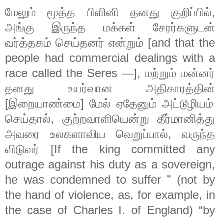
மேலும்
மூத்த
பிளினி
தனது
குறிப்பில்
,
அங்கு
இருந்த
மக்கள்
சேரர்களுடன்
வர்த்தகம்
செய்தனர்
என்றும்
[and that the
people had commercial dealings with a
race called the Seres —],
மற்றும்
மன்னர்
தனது
உயர்வான
அதிகாரத்தின்
[
இறையாண்மை
]
மேல்
ஏதேனும்
அட்டூழியம்
செய்தால்
,
குற்றவாளியென்று
தீர்மானித்து
அவரை
உலகளாவிய
வெறுப்பால்
,
வருந்த
விடுவர்
[If the king committed any
outrage against his duty as a sovereign,
he was condemned to suffer ” (not by
the hand of violence, as, for example, in
the case of Charles I. of England) “by