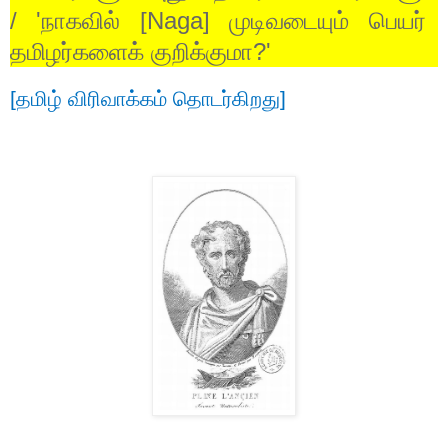
/ '
நாகவில்
[Naga]
முடிவடையும்
பெயர்
தமிழர்களைக்
குறிக்குமா
?'
[
தமிழ்
விரிவாக்கம்
தொடர்கிறது
]