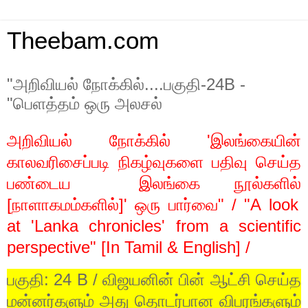
Theebam.com
"அறிவியல் நோக்கில்....பகுதி-24B -
"பெளத்தம் ஒரு அலசல்
அறிவியல்
நோக்கில்
'
இலங்கையின்
காலவரிசைப்படி
நிகழ்வுகளை
பதிவு
செய்த
பண்டைய
இலங்கை
நூல்களில்
[
நாளாகமம்களில்
]'
ஒரு
பார்வை
" / "A look
at 'Lanka chronicles' from a scientific
perspective" [In Tamil & English] /
பகுதி
: 24 B /
விஜயனின்
பின்
ஆட்சி
செய்த
மன்னர்களும்
அது
தொடர்பான
விபரங்களும்