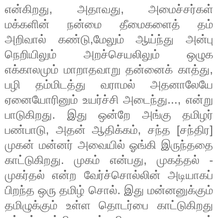
என்கிறது
,
அதாவது
,
அமைச்சர்கள்
மக்களின்
நன்மை
தீமைகளைத்
தம்
அறிவால்
கண்டு
,
மேலும்
ஆய்ந்து
அன்பு
நெறியிலும்
அறச்செயலிலும்
ஒழுக
எக்காலமும்
மாறாதவாறு
தன்னைக்
காத்து
,
பழி
தம்மிடத்து
வராமல்
அதனாலேயே
ஏனையோரினும்
உயர்ச்சி
அடைந்து
...,
என்று
பாடுகிறது
.
இது
ஒன்றே
அங்கு
தமிழர்
பண்பாடு
,
அதன்
ஆதிக்கம்
,
சந்த
[
சந்திர
]
முகன்
மன்னர்
அவையில்
ஓங்கி
இருந்ததை
காட்டுகிறது
.
முகம்
என்பது
,
முகத்தல்
-
முகர்தல்
என்ற
வேர்ச்சொல்லின்
அடியாகப்
பிறந்த
ஒரு
தமிழ்
சொல்
.
இது
மன்னனுக்கும்
தமிழுக்கும்
உள்ள
தொடர்பை
காட்டுகிறது