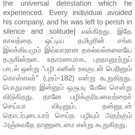
the universal detestation which he
experienced. Every individual avoided
his company, and he was left to perish in
silence and solitude]
என்கிறது
.
இதே
காலத்தை
ஒட்டிய
தமிழரின்
சங்க
இலக்கியமும்
இவ்வாறான
தகல்வல்களையே
தருகின்றன
.
உதாரணமாக
,
புறநானூற்றுப்
பாடல்
ஒன்று
"
பழி
எனின்
உலகுடன்
பெறினும்
கொள்ளலர்
" (
புறம்
-182)
என்று
கூறுகிறது
.
பொதுமறை
இன்னும்
ஒருபடி
மேலே
சென்று
விடுகிறது
.
தானே
பழிக்குரியனவற்றைச்
செய்யா
விடினும்
,
தன்னுடன்
தொடர்புடையார்
செய்த
பழியும்
அதற்கும்
அஞ்சுவதே
நாணுடைமை
என்று
கூறுகிறது
.