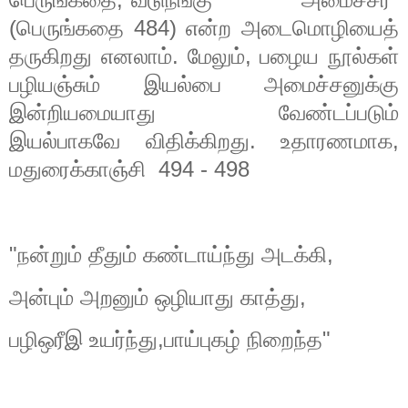
(
பெருங்கதை
484)
என்ற
அடைமொழியைத்
தருகிறது
எனலாம்
.
மேலும்
,
பழைய
நூல்கள்
பழியஞ்சும்
இயல்பை
அமைச்சனுக்கு
இன்றியமையாது
வேண்டப்படும்
இயல்பாகவே
விதிக்கிறது
.
உதாரணமாக
,
மதுரைக்காஞ்சி
494 - 498
"
நன்றும்
தீதும்
கண்டாய்ந்து
அடக்கி
,
அன்பும்
அறனும்
ஒழியாது
காத்து
,
பழிஒரீஇ
உயர்ந்து
,
பாய்புகழ்
நிறைந்த
"