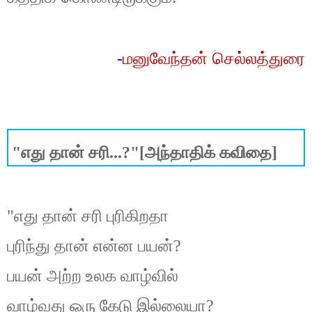
-
மனுவேந்தன்
செல்லத்துரை
"எது தான் சரி...?"
[அந்தாதிக் கவிதை]
"எது தான் சரி புரிகிறதா
புரிந்து தான் என்ன பயன்?
பயன் அற்ற உலக வாழ்வில்
வாழ்வது ஒரு கேடு இல்லையா?