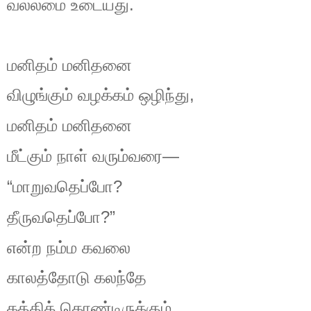
.
வல்லமை
உடையது
மனிதம்
மனிதனை
,
விழுங்கும்
வழக்கம்
ஒழிந்து
மனிதம்
மனிதனை
—
மீட்கும்
நாள்
வரும்வரை
“
?
மாறுவதெப்போ
?”
தீருவதெப்போ
என்ற
நம்ம
கவலை
காலத்தோடு
கலந்தே
.
கத்திக்
கொண்டிருக்கும்