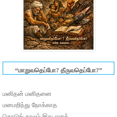
“மாறுவதெப்போ? தீருவதெப்போ?”
மனிதன்
மனிதனை
மனமறிந்து
நோக்காத
கொடுங்
காலம்
இது
எனக்