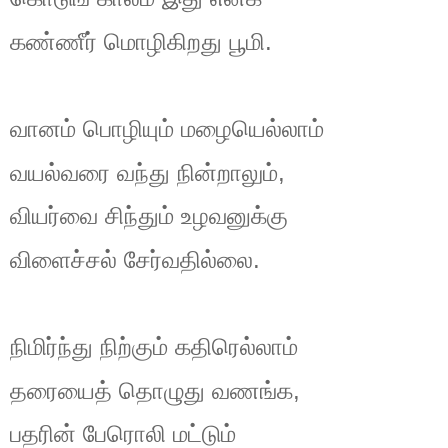
.
கண்ணீர்
மொழிகிறது
பூமி
வானம்
பொழியும்
மழையெல்லாம்
,
வயல்வரை
வந்து
நின்றாலும்
வியர்வை
சிந்தும்
உழவனுக்கு
.
விளைச்சல்
சேர்வதில்லை
நிமிர்ந்து
நிற்கும்
கதிரெல்லாம்
,
தரையைத்
தொழுது
வணங்க
பதரின்
பேரொலி
மட்டும்